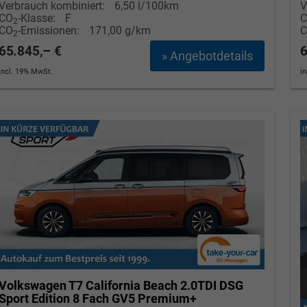
Verbrauch kombiniert:
6,50 l/100km
V
CO
-Klasse:
F
2
CO
-Emissionen:
171,00 g/km
2
Tom Wollschläger
yamin Schael
65.845,– €
6
» Angebotdetails
Verkauf
Verkauf
incl. 19% MwSt.
i
Tel. 04181/2176-21
. 04181/2176-24
wollschlaeger@take-your-car.de
l@take-your-car.de
Volkswagen T7 California
Beach 2.0TDI DSG
Sport Edition 8 Fach GV5 Premium+