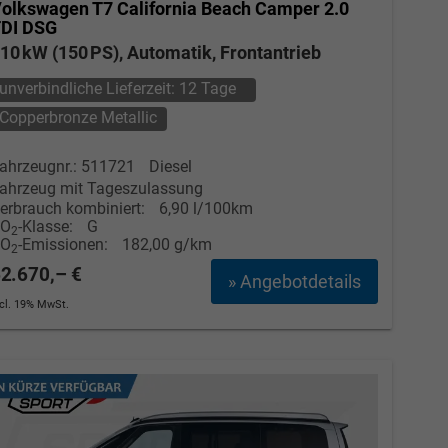
olkswagen T7 California
Beach Camper 2.0
DI DSG
10 kW (150 PS), Automatik, Frontantrieb
unverbindliche Lieferzeit:
12 Tage
Copperbronze Metallic
ahrzeugnr.: 511721
Diesel
ahrzeug mit Tageszulassung
erbrauch kombiniert:
6,90 l/100km
CO
-Klasse:
G
2
CO
-Emissionen:
182,00 g/km
2
2.670,– €
» Angebotdetails
ncl. 19% MwSt.