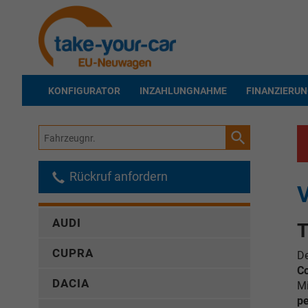
KONFIGURATOR
INZAHLUNGNAHME
FINANZIERU
Fahrzeugnr.
Rückruf anfordern
V
AUDI
T
CUPRA
D
C
DACIA
Mi
pe