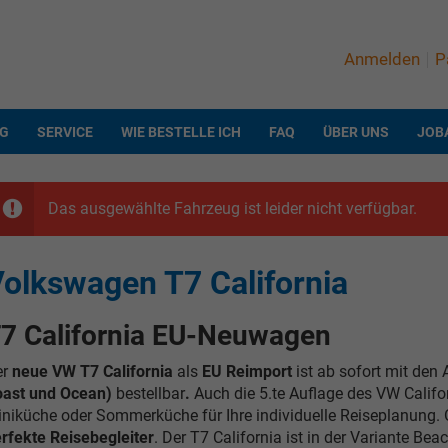
Anmelden
P
NG
SERVICE
WIE BESTELLE ICH
FAQ
ÜBER UNS
JOB
Das ausgewählte Fahrzeug ist leider nicht verfügbar.
olkswagen T7 California
7 California EU-Neuwagen
er
neue VW T7 California
als
EU Reimport
ist ab sofort mit den 
oast und Ocean)
bestellbar
.
Auch die 5.te Auflage des VW Calif
niküche oder Sommerküche für Ihre individuelle Reiseplanung. Ob 
rfekte Reisebegleiter
. Der T7 California ist in der Variante Be