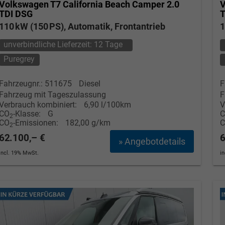
Volkswagen T7 California
Beach Camper 2.0
V
TDI DSG
T
110 kW (150 PS), Automatik, Frontantrieb
1
unverbindliche Lieferzeit:
12 Tage
Puregrey
Fahrzeugnr.: 511675
Diesel
F
Fahrzeug mit Tageszulassung
F
Verbrauch kombiniert:
6,90 l/100km
V
CO
-Klasse:
G
2
CO
-Emissionen:
182,00 g/km
2
62.100,– €
6
» Angebotdetails
incl. 19% MwSt.
i