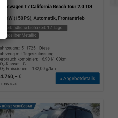
olkswagen T7 California
Beach Tour 2.0 TDI
DSG
10 kW (150 PS), Automatik, Frontantrieb
unverbindliche Lieferzeit:
12 Tage
Monosilber Metallic
ahrzeugnr.: 511725
Diesel
ahrzeug mit Tageszulassung
erbrauch kombiniert:
6,90 l/100km
CO
-Klasse:
G
2
CO
-Emissionen:
182,00 g/km
2
4.760,– €
» Angebotdetails
ncl. 19% MwSt.