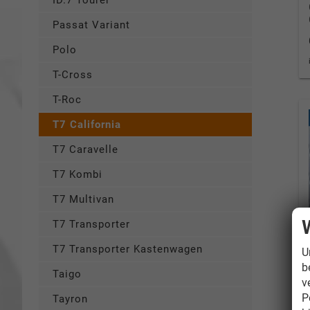
ID.7 Tourer
Passat Variant
Polo
T-Cross
T-Roc
T7 California
T7 Caravelle
T7 Kombi
T7 Multivan
T7 Transporter
T7 Transporter Kastenwagen
U
b
Taigo
v
P
Tayron