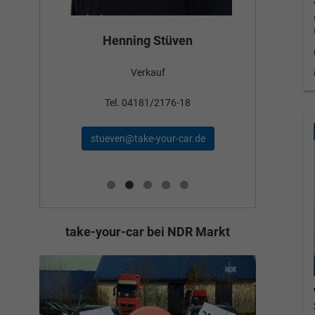
Bün
Henning Stüven
Verkauf
nden
Tel
Tel. 04181/2176-18
schae
stueven@take-your-car.de
de
take-your-car bei NDR Markt