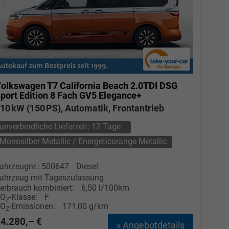
olkswagen T7 California
Beach 2.0TDI DSG
port Edition 8 Fach GV5 Elegance+
10 kW (150 PS), Automatik, Frontantrieb
unverbindliche Lieferzeit:
12 Tage
Monosilber Metallic / Energeticorange Metallic
ahrzeugnr.: 500647
Diesel
ahrzeug mit Tageszulassung
erbrauch kombiniert:
6,50 l/100km
CO
-Klasse:
F
2
CO
-Emissionen:
171,00 g/km
2
4.280,– €
» Angebotdetails