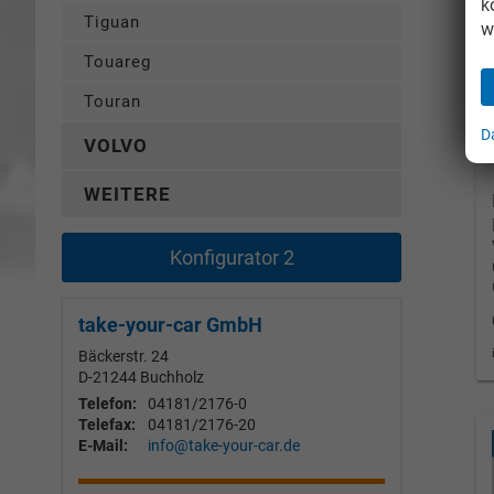
k
Tiguan
w
Touareg
Touran
D
VOLVO
WEITERE
Konfigurator 2
take-your-car GmbH
Bäckerstr. 24
D-21244
Buchholz
Telefon:
04181/2176-0
Telefax:
04181/2176-20
E-Mail:
info@take-your-car.de