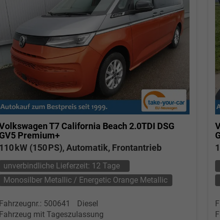
Volkswagen T7 California
Beach 2.0TDI DSG
V
GV5 Premium+
G
110 kW (150 PS), Automatik, Frontantrieb
1
unverbindliche Lieferzeit:
12 Tage
Monosilber Metallic / Energetic Orange Metallic
Fahrzeugnr.: 500641
Diesel
F
Fahrzeug mit Tageszulassung
F