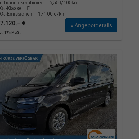
erbrauch kombiniert:
6,50 l/100km
CO
-Klasse:
F
2
Elvedin Calakovic
CO
-Emissionen:
171,00 g/km
2
7.120,– €
» Angebotdetails
Verkauf
ncl. 19% MwSt.
Tel. 04181/2176-27
calakovic@take-your-car.de