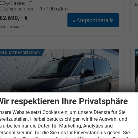
CO
-Klasse:
F
2
i
CO
-Emissionen:
171,00 g/km
2
62.690,– €
» Angebotdetails
incl. 19% MwSt.
Wir respektieren Ihre Privatsphäre
nsere Website setzt Cookies ein, um unsere Dienste für Sie
ereitzustellen. Hierbei berücksichtigen wir Ihre Auswahl und
erarbeiten nur die Daten für Marketing, Analytics und
ersonalisierung, für die Sie uns Ihr Einverständnis geben. Sie