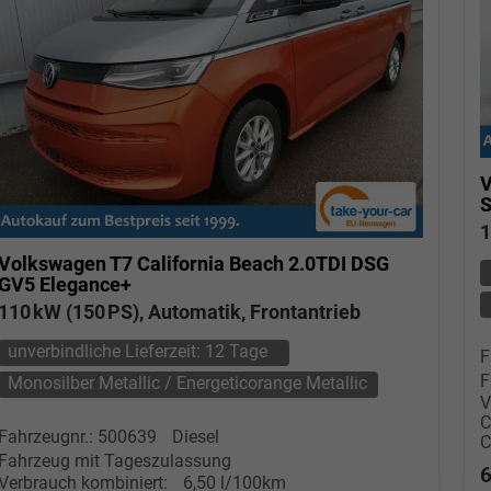
V
S
1
Volkswagen T7 California
Beach 2.0TDI DSG
GV5 Elegance+
110 kW (150 PS), Automatik, Frontantrieb
unverbindliche Lieferzeit:
12 Tage
F
F
Monosilber Metallic / Energeticorange Metallic
V
Fahrzeugnr.: 500639
Diesel
Fahrzeug mit Tageszulassung
6
Verbrauch kombiniert:
6,50 l/100km