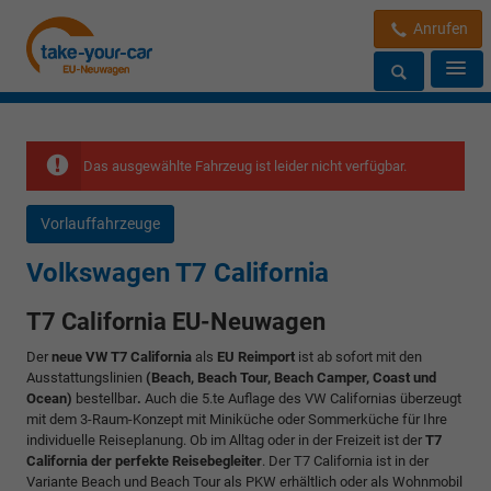
Anrufen
Das ausgewählte Fahrzeug ist leider nicht verfügbar.
Vorlauffahrzeuge
Volkswagen T7 California
T7 California EU-Neuwagen
Der
neue VW T7 California
als
EU Reimport
ist ab sofort mit den
Ausstattungslinien
(Beach, Beach Tour, Beach Camper, Coast und
Ocean)
bestellbar
.
Auch die 5.te Auflage des VW Californias überzeugt
mit dem 3-Raum-Konzept mit Miniküche oder Sommerküche für Ihre
individuelle Reiseplanung. Ob im Alltag oder in der Freizeit ist der
T7
California der perfekte Reisebegleiter
. Der T7 California ist in der
Variante Beach und Beach Tour als PKW erhältlich oder als Wohnmobil