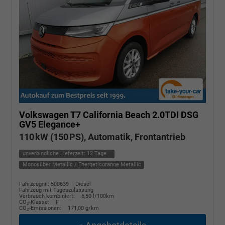
Volkswagen T7 California
Beach 2.0TDI DSG
GV5 Elegance+
110 kW (150 PS), Automatik, Frontantrieb
unverbindliche Lieferzeit:
12 Tage
Monosilber Metallic / Energeticorange Metallic
Fahrzeugnr.: 500639
Diesel
Fahrzeug mit Tageszulassung
Verbrauch kombiniert:
6,50 l/100km
CO
-Klasse:
F
2
CO
-Emissionen:
171,00 g/km
2