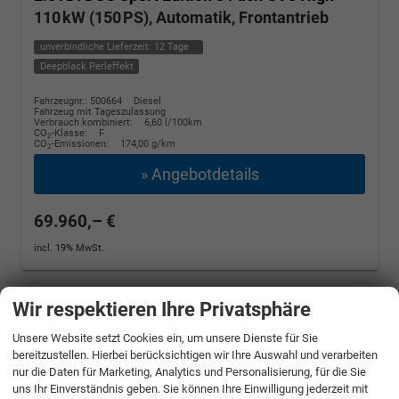
110 kW (150 PS), Automatik, Frontantrieb
unverbindliche Lieferzeit:
12 Tage
Deepblack Perleffekt
Fahrzeugnr.: 500664
Diesel
Fahrzeug mit Tageszulassung
Verbrauch kombiniert:
6,60 l/100km
CO
-Klasse:
F
2
CO
-Emissionen:
174,00 g/km
2
» Angebotdetails
69.960,– €
incl. 19% MwSt.
Wir respektieren Ihre Privatsphäre
Unsere Website setzt Cookies ein, um unsere Dienste für Sie
bereitzustellen. Hierbei berücksichtigen wir Ihre Auswahl und verarbeiten
nur die Daten für Marketing, Analytics und Personalisierung, für die Sie
uns Ihr Einverständnis geben. Sie können Ihre Einwilligung jederzeit mit