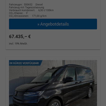
Fahrzeugnr.: 500652
Diesel
Fahrzeug mit Tageszulassung
Verbrauch kombiniert:
6,50 l/100km
CO
-Klasse:
F
2
CO
-Emissionen:
171,00 g/km
2
» Angebotdetails
67.435,– €
incl. 19% MwSt.