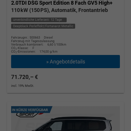
2.0TDI DSG Sport Edition 8 Fach GV5 High+
110 kW (150 PS), Automatik, Frontantrieb
unverbindliche Lieferzeit:
12 Tage
Deepblack Perleffekt/Fortanarot Metallic
Fahrzeugnr.: 500663
Diesel
Fahrzeug mit Tageszulassung
Verbrauch kombiniert:
6,60 l/100km
CO
-Klasse:
F
2
CO
-Emissionen:
174,00 g/km
2
» Angebotdetails
71.720,– €
incl. 19% MwSt.