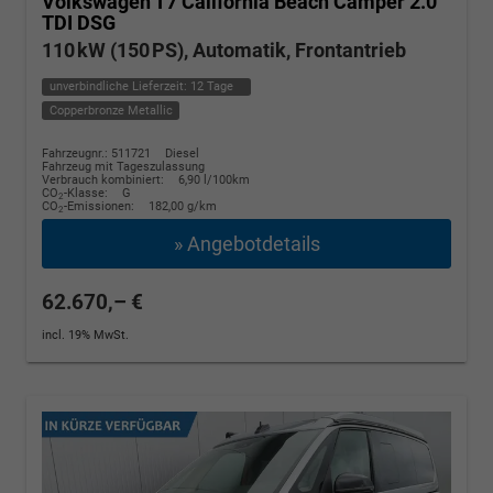
Volkswagen T7 California
Beach Camper 2.0
TDI DSG
110 kW (150 PS), Automatik, Frontantrieb
unverbindliche Lieferzeit:
12 Tage
Copperbronze Metallic
Fahrzeugnr.: 511721
Diesel
Fahrzeug mit Tageszulassung
Verbrauch kombiniert:
6,90 l/100km
CO
-Klasse:
G
2
CO
-Emissionen:
182,00 g/km
2
» Angebotdetails
62.670,– €
incl. 19% MwSt.