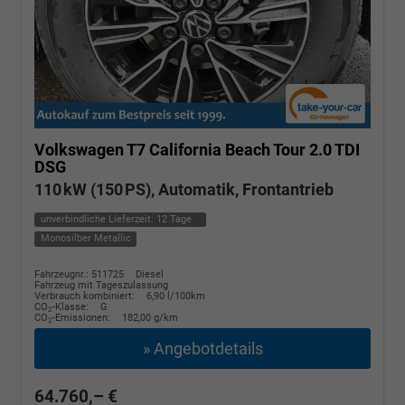
Volkswagen T7 California
Beach Tour 2.0 TDI
DSG
110 kW (150 PS), Automatik, Frontantrieb
unverbindliche Lieferzeit:
12 Tage
Monosilber Metallic
Fahrzeugnr.: 511725
Diesel
Fahrzeug mit Tageszulassung
Verbrauch kombiniert:
6,90 l/100km
CO
-Klasse:
G
2
CO
-Emissionen:
182,00 g/km
2
» Angebotdetails
64.760,– €