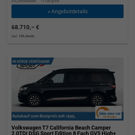
CO
-Emissionen:
171,00 g/km
2
» Angebotdetails
68.710,– €
incl. 19% MwSt.
Volkswagen T7 California
Beach Camper
2.0TDI DSG Sport Edition 8 Fach GV5 High+