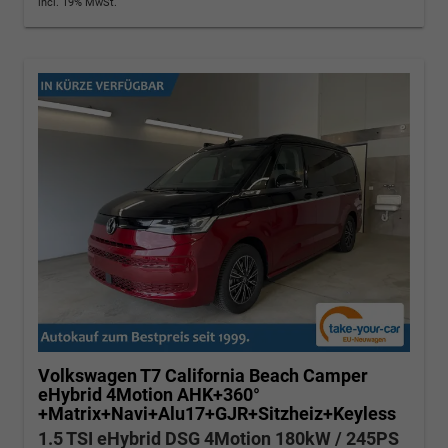
incl. 19% MwSt.
Volkswagen T7 California
Beach Camper
eHybrid 4Motion AHK+360°
+Matrix+Navi+Alu17+GJR+Sitzheiz+Keyless
1.5 TSI eHybrid DSG 4Motion 180kW / 245PS