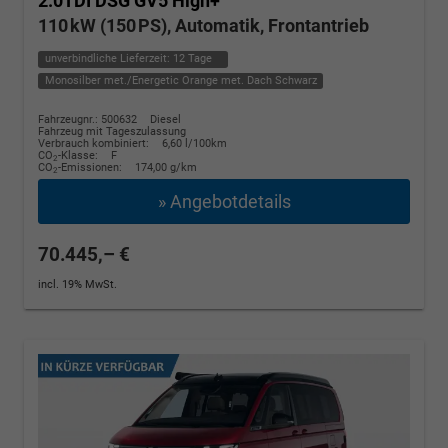
2.0TDI DSG GV5 High+
110 kW (150 PS), Automatik, Frontantrieb
unverbindliche Lieferzeit:
12 Tage
Monosilber met./Energetic Orange met. Dach Schwarz
Fahrzeugnr.: 500632
Diesel
Fahrzeug mit Tageszulassung
Verbrauch kombiniert:
6,60 l/100km
CO
-Klasse:
F
2
CO
-Emissionen:
174,00 g/km
2
» Angebotdetails
70.445,– €
incl. 19% MwSt.