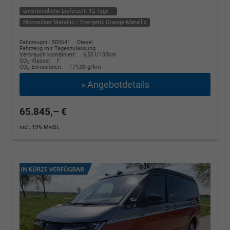
unverbindliche Lieferzeit:
12 Tage
Monosilber Metallic / Energetic Orange Metallic
Fahrzeugnr.: 500641
Diesel
Fahrzeug mit Tageszulassung
Verbrauch kombiniert:
6,50 l/100km
CO
-Klasse:
F
2
CO
-Emissionen:
171,00 g/km
2
» Angebotdetails
65.845,– €
incl. 19% MwSt.