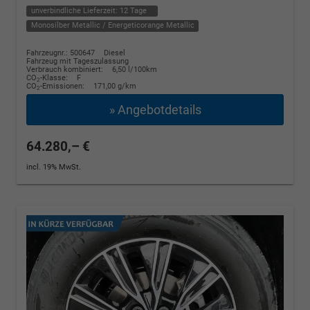
unverbindliche Lieferzeit:
12 Tage
Monosilber Metallic / Energeticorange Metallic
Fahrzeugnr.: 500647
Diesel
Fahrzeug mit Tageszulassung
Verbrauch kombiniert:
6,50 l/100km
CO
-Klasse:
F
2
CO
-Emissionen:
171,00 g/km
2
» Angebotdetails
64.280,– €
incl. 19% MwSt.