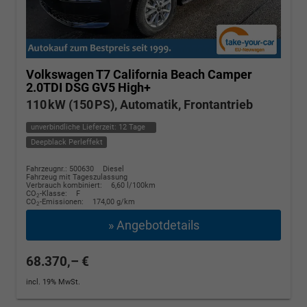
Volkswagen T7 California
Beach Camper
2.0TDI DSG GV5 High+
110 kW (150 PS), Automatik, Frontantrieb
unverbindliche Lieferzeit:
12 Tage
Deepblack Perleffekt
Fahrzeugnr.: 500630
Diesel
Fahrzeug mit Tageszulassung
Verbrauch kombiniert:
6,60 l/100km
CO
-Klasse:
F
2
CO
-Emissionen:
174,00 g/km
2
» Angebotdetails
68.370,– €
incl. 19% MwSt.