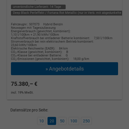
unverbindliche Lieferzeit:
14 Tage
Deep Black Perleffekt / Fortana Rot Metallic (nur in Verb. mit abgedunkelte Sche
Fahrzeugnr.: 507073
Hybrid Benzin
Neuwagen mit Tageszulassung
Energieverbrauch (gewichtet, kombiniert):
1,10 l/100km + 21,90 kWh/100km
Kraftstoffverbrauch bei entladener Batterie kombiniert:
7,50 l/100km
Stromverbrauch bei rein elektrischem Betrieb kombiniert:
23,60 kWh/100km
Elektrische Reichweite (EAER):
84 km
CO
-Klasse (gewichtet, kombiniert):
B
2
CO
-Klasse bei entladener Batterie:
G
2
CO
-Emissionen (gewichtet, kombiniert):
18,00 g/km
2
» Angebotdetails
75.380,– €
incl. 19% MwSt.
Datensätze pro Seite:
10
20
50
100
250