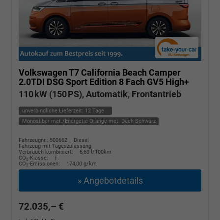
Volkswagen T7 California
Beach Camper
2.0TDI DSG Sport Edition 8 Fach GV5 High+
110 kW (150 PS), Automatik, Frontantrieb
unverbindliche Lieferzeit:
12 Tage
Monosilber met./Energetic Orange met. Dach Schwarz
Fahrzeugnr.: 500662
Diesel
Fahrzeug mit Tageszulassung
Verbrauch kombiniert:
6,60 l/100km
CO
-Klasse:
F
2
CO
-Emissionen:
174,00 g/km
2
» Angebotdetails
72.035,– €