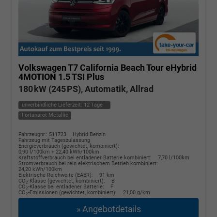
Volkswagen T7 California
Beach Tour eHybrid
4MOTION 1.5 TSI Plus
180 kW (245 PS), Automatik, Allrad
unverbindliche Lieferzeit:
12 Tage
Fortanarot Metallic
Fahrzeugnr.: 511723
Hybrid Benzin
Fahrzeug mit Tageszulassung
Energieverbrauch (gewichtet, kombiniert):
0,90 l/100km + 22,40 kWh/100km
Kraftstoffverbrauch bei entladener Batterie kombiniert:
7,70 l/100km
Stromverbrauch bei rein elektrischem Betrieb kombiniert:
24,20 kWh/100km
Elektrische Reichweite (EAER):
91 km
CO
-Klasse (gewichtet, kombiniert):
B
2
CO
-Klasse bei entladener Batterie:
F
2
CO
-Emissionen (gewichtet, kombiniert):
21,00 g/km
2
» Angebotdetails