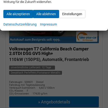
Wirkung für die Zukunft widerrufen.
Alle akzeptieren
Alle ablehnen
Einstellungen
Datenschutzerklärung
Impressum
Volkswagen T7 California
Beach Camper
2.0TDI DSG GV5 High+
110 kW (150 PS), Automatik, Frontantrieb
unverbindliche Lieferzeit:
12 Tage
Deepblack Perleffekt/Fortanarot Metallic
Fahrzeugnr.: 500631
Diesel
Fahrzeug mit Tageszulassung
Verbrauch kombiniert:
6,60 l/100km
CO
-Klasse:
F
2
CO
-Emissionen:
174,00 g/km
2
» Angebotdetails