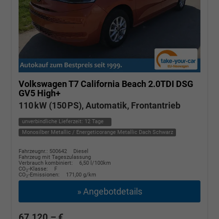
Volkswagen T7 California
Beach 2.0TDI DSG
GV5 High+
110 kW (150 PS), Automatik, Frontantrieb
unverbindliche Lieferzeit:
12 Tage
Monosilber Metallic / Energeticorange Metallic Dach Schwarz
Fahrzeugnr.: 500642
Diesel
Fahrzeug mit Tageszulassung
Verbrauch kombiniert:
6,50 l/100km
CO
-Klasse:
F
2
CO
-Emissionen:
171,00 g/km
2
» Angebotdetails
67.120,– €