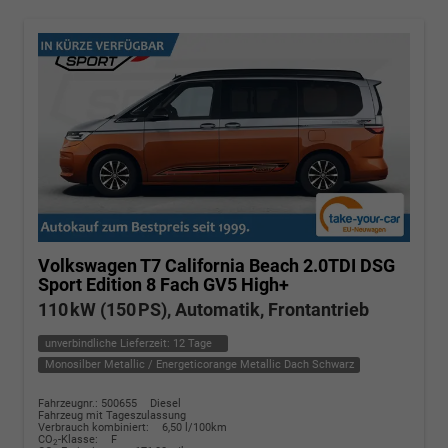
Volkswagen T7 California
Beach 2.0TDI DSG
Sport Edition 8 Fach GV5 High+
110 kW (150 PS), Automatik, Frontantrieb
unverbindliche Lieferzeit:
12 Tage
Monosilber Metallic / Energeticorange Metallic Dach Schwarz
Fahrzeugnr.: 500655
Diesel
Fahrzeug mit Tageszulassung
Verbrauch kombiniert:
6,50 l/100km
CO
-Klasse:
F
2