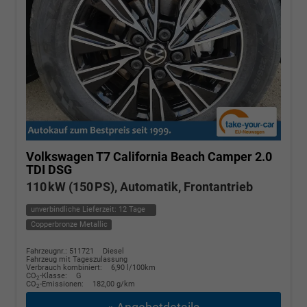
Volkswagen T7 California
Beach Camper 2.0
TDI DSG
110 kW (150 PS), Automatik, Frontantrieb
unverbindliche Lieferzeit:
12 Tage
Copperbronze Metallic
Fahrzeugnr.: 511721
Diesel
Fahrzeug mit Tageszulassung
Verbrauch kombiniert:
6,90 l/100km
CO
-Klasse:
G
2
CO
-Emissionen:
182,00 g/km
2