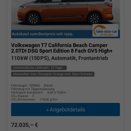
Volkswagen T7 California
Beach Camper
2.0TDI DSG Sport Edition 8 Fach GV5 High+
110 kW (150 PS), Automatik, Frontantrieb
unverbindliche Lieferzeit:
12 Tage
Monosilber met./Energetic Orange met. Dach Schwarz
Fahrzeugnr.: 500662
Diesel
Fahrzeug mit Tageszulassung
Verbrauch kombiniert:
6,60 l/100km
CO
-Klasse:
F
2
CO
-Emissionen:
174,00 g/km
2
» Angebotdetails
72.035,– €