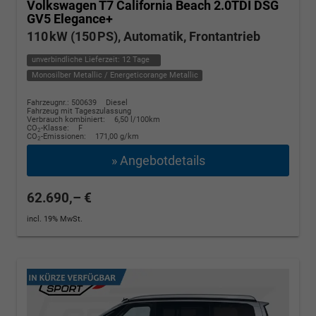
Volkswagen T7 California
Beach 2.0TDI DSG
GV5 Elegance+
110 kW (150 PS), Automatik, Frontantrieb
unverbindliche Lieferzeit:
12 Tage
Monosilber Metallic / Energeticorange Metallic
Fahrzeugnr.: 500639
Diesel
Fahrzeug mit Tageszulassung
Verbrauch kombiniert:
6,50 l/100km
CO
-Klasse:
F
2
CO
-Emissionen:
171,00 g/km
2
» Angebotdetails
62.690,– €
incl. 19% MwSt.