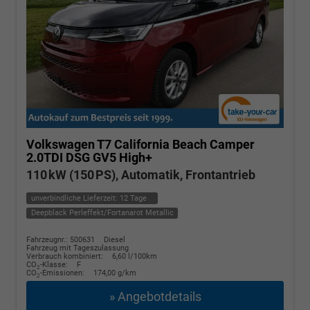
Volkswagen T7 California
Beach Camper
2.0TDI DSG GV5 High+
110 kW (150 PS), Automatik, Frontantrieb
unverbindliche Lieferzeit:
12 Tage
Deepblack Perleffekt/Fortanarot Metallic
Fahrzeugnr.: 500631
Diesel
Fahrzeug mit Tageszulassung
Verbrauch kombiniert:
6,60 l/100km
CO
-Klasse:
F
2
CO
-Emissionen:
174,00 g/km
2
» Angebotdetails