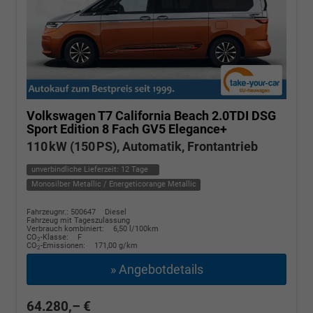
Volkswagen T7 California
Beach 2.0TDI DSG
Sport Edition 8 Fach GV5 Elegance+
110 kW (150 PS), Automatik, Frontantrieb
unverbindliche Lieferzeit:
12 Tage
Monosilber Metallic / Energeticorange Metallic
Fahrzeugnr.: 500647
Diesel
Fahrzeug mit Tageszulassung
Verbrauch kombiniert:
6,50 l/100km
CO
-Klasse:
F
2
CO
-Emissionen:
171,00 g/km
2
» Angebotdetails
64.280,– €