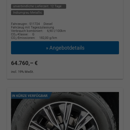
unverbindliche Lieferzeit:
12 Tage
Indiumgrau Metallic
Fahrzeugnr.: 511724
Diesel
Fahrzeug mit Tageszulassung
Verbrauch kombiniert:
6,90 l/100km
CO
-Klasse:
G
2
CO
-Emissionen:
182,00 g/km
2
» Angebotdetails
64.760,– €
incl. 19% MwSt.