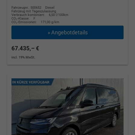
Fahrzeugnr.: 500652
Diesel
Fahrzeug mit Tageszulassung
Verbrauch kombiniert:
6,50 l/100km
CO
-Klasse:
F
2
CO
-Emissionen:
171,00 g/km
2
» Angebotdetails
67.435,– €
incl. 19% MwSt.