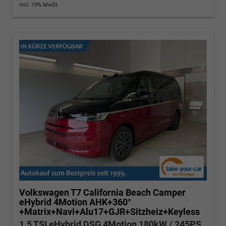
incl. 19% MwSt.
Volkswagen T7 California
Beach Camper
eHybrid 4Motion AHK+360°
+Matrix+Navi+Alu17+GJR+Sitzheiz+Keyless
1.5 TSI eHybrid DSG 4Motion 180kW / 245PS