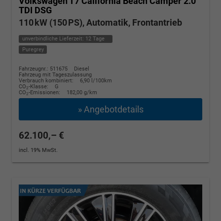
Volkswagen T7 California
Beach Camper 2.0
TDI DSG
110 kW (150 PS), Automatik, Frontantrieb
unverbindliche Lieferzeit:
12 Tage
Puregrey
Fahrzeugnr.: 511675
Diesel
Fahrzeug mit Tageszulassung
Verbrauch kombiniert:
6,90 l/100km
CO
-Klasse:
G
2
CO
-Emissionen:
182,00 g/km
2
» Angebotdetails
62.100,– €
incl. 19% MwSt.