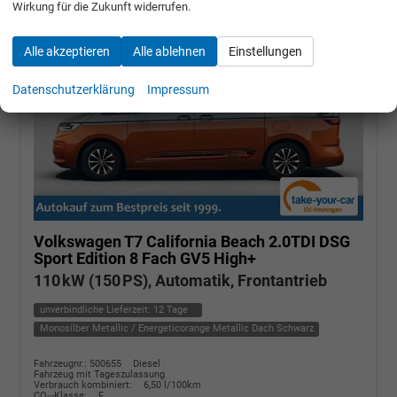
Wirkung für die Zukunft widerrufen.
Alle akzeptieren
Alle ablehnen
Einstellungen
Datenschutzerklärung
Impressum
Volkswagen T7 California
Beach 2.0TDI DSG
Sport Edition 8 Fach GV5 High+
110 kW (150 PS), Automatik, Frontantrieb
unverbindliche Lieferzeit:
12 Tage
Monosilber Metallic / Energeticorange Metallic Dach Schwarz
Fahrzeugnr.: 500655
Diesel
Fahrzeug mit Tageszulassung
Verbrauch kombiniert:
6,50 l/100km
CO
-Klasse:
F