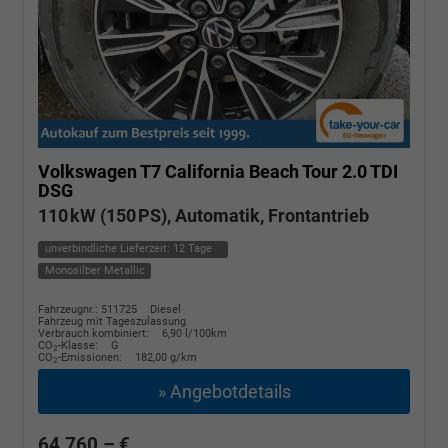
Volkswagen T7 California
Beach Tour 2.0 TDI
DSG
110 kW (150 PS), Automatik, Frontantrieb
unverbindliche Lieferzeit:
12 Tage
Monosilber Metallic
Fahrzeugnr.: 511725
Diesel
Fahrzeug mit Tageszulassung
Verbrauch kombiniert:
6,90 l/100km
CO
-Klasse:
G
2
CO
-Emissionen:
182,00 g/km
2
» Angebotdetails
64.760,– €