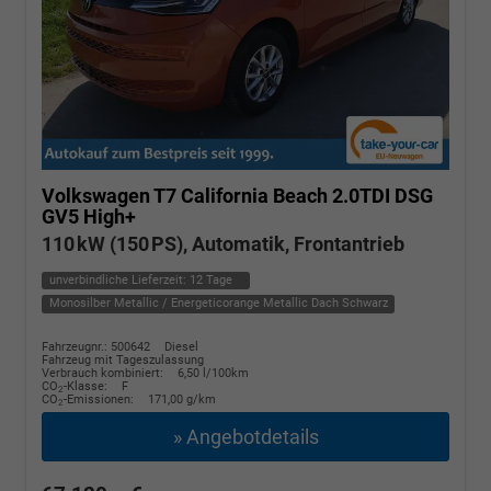
Volkswagen T7 California
Beach 2.0TDI DSG
GV5 High+
110 kW (150 PS), Automatik, Frontantrieb
unverbindliche Lieferzeit:
12 Tage
Monosilber Metallic / Energeticorange Metallic Dach Schwarz
Fahrzeugnr.: 500642
Diesel
Fahrzeug mit Tageszulassung
Verbrauch kombiniert:
6,50 l/100km
CO
-Klasse:
F
2
CO
-Emissionen:
171,00 g/km
2
» Angebotdetails