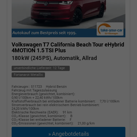
Volkswagen T7 California
Beach Tour eHybrid
4MOTION 1.5 TSI Plus
180 kW (245 PS), Automatik, Allrad
unverbindliche Lieferzeit:
12 Tage
Fortanarot Metallic
Fahrzeugnr.: 511723
Hybrid Benzin
Fahrzeug mit Tageszulassung
Energieverbrauch (gewichtet, kombiniert):
0,90 l/100km + 22,40 kWh/100km
Kraftstoffverbrauch bei entladener Batterie kombiniert:
7,70 l/100km
Stromverbrauch bei rein elektrischem Betrieb kombiniert:
24,20 kWh/100km
Elektrische Reichweite (EAER):
91 km
CO
-Klasse (gewichtet, kombiniert):
B
2
CO
-Klasse bei entladener Batterie:
F
2
CO
-Emissionen (gewichtet, kombiniert):
21,00 g/km
2
» Angebotdetails