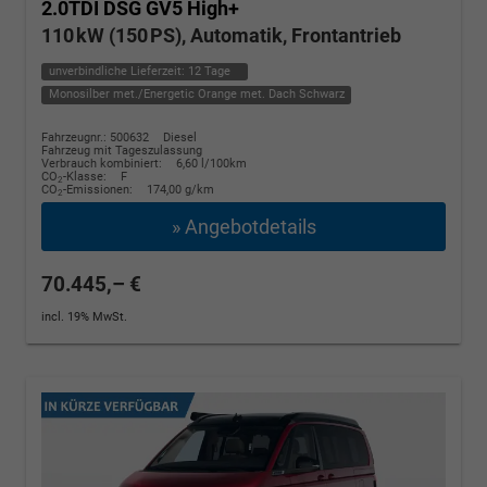
2.0TDI DSG GV5 High+
110 kW (150 PS), Automatik, Frontantrieb
unverbindliche Lieferzeit:
12 Tage
Monosilber met./Energetic Orange met. Dach Schwarz
Fahrzeugnr.: 500632
Diesel
Fahrzeug mit Tageszulassung
Verbrauch kombiniert:
6,60 l/100km
CO
-Klasse:
F
2
CO
-Emissionen:
174,00 g/km
2
» Angebotdetails
70.445,– €
incl. 19% MwSt.