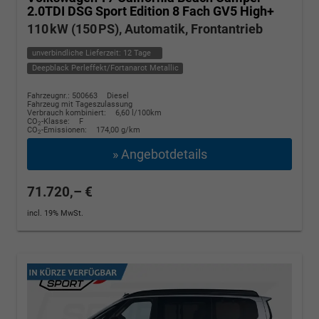
2.0TDI DSG Sport Edition 8 Fach GV5 High+
110 kW (150 PS), Automatik, Frontantrieb
unverbindliche Lieferzeit:
12 Tage
Deepblack Perleffekt/Fortanarot Metallic
Fahrzeugnr.: 500663
Diesel
Fahrzeug mit Tageszulassung
Verbrauch kombiniert:
6,60 l/100km
CO
-Klasse:
F
2
CO
-Emissionen:
174,00 g/km
2
» Angebotdetails
71.720,– €
incl. 19% MwSt.