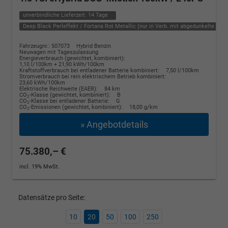
unverbindliche Lieferzeit:
14 Tage
Deep Black Perleffekt / Fortana Rot Metallic (nur in Verb. mit abgedunkelte Sche
Fahrzeugnr.: 507073
Hybrid Benzin
Neuwagen mit Tageszulassung
Energieverbrauch (gewichtet, kombiniert):
1,10 l/100km + 21,90 kWh/100km
Kraftstoffverbrauch bei entladener Batterie kombiniert:
7,50 l/100km
Stromverbrauch bei rein elektrischem Betrieb kombiniert:
23,60 kWh/100km
Elektrische Reichweite (EAER):
84 km
CO
-Klasse (gewichtet, kombiniert):
B
2
CO
-Klasse bei entladener Batterie:
G
2
CO
-Emissionen (gewichtet, kombiniert):
18,00 g/km
2
» Angebotdetails
75.380,– €
incl. 19% MwSt.
Datensätze pro Seite:
10
20
50
100
250