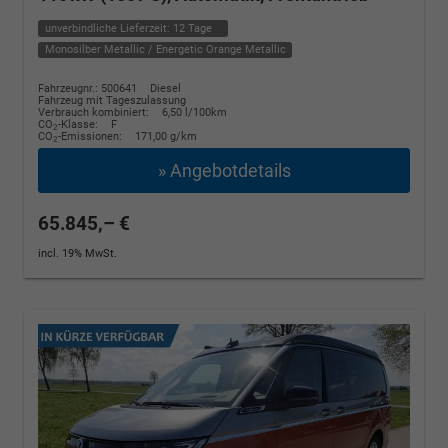
unverbindliche Lieferzeit:
12 Tage
Monosilber Metallic / Energetic Orange Metallic
Fahrzeugnr.: 500641
Diesel
Fahrzeug mit Tageszulassung
Verbrauch kombiniert:
6,50 l/100km
CO
-Klasse:
F
2
CO
-Emissionen:
171,00 g/km
2
» Angebotdetails
65.845,– €
incl. 19% MwSt.