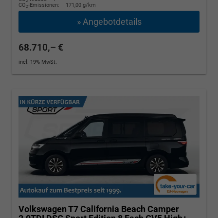
2
CO
-Emissionen:
171,00 g/km
2
» Angebotdetails
68.710,– €
incl. 19% MwSt.
Volkswagen T7 California
Beach Camper