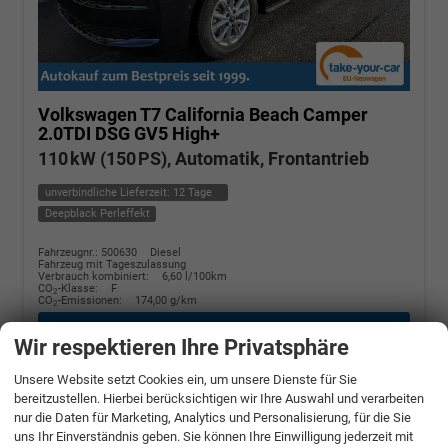
Volkswagen T7 California
Beach Camper
2.0TDI DSG GV5 High+
110 kW (150 PS), Automatik, Frontantrieb
unverbindliche Lieferzeit:
12 Tage
Deepblack Perleffekt
Fahrzeugnr.: 500630
Diesel
Fahrzeug mit Tageszulassung
Verbrauch kombiniert:
6,60 l/100km
CO
-Klasse:
F
2
CO
-Emissionen:
174,00 g/km
2
» Angebotdetails
Wir respektieren Ihre Privatsphäre
Unsere Website setzt Cookies ein, um unsere Dienste für Sie
68.370,– €
bereitzustellen. Hierbei berücksichtigen wir Ihre Auswahl und verarbeiten
nur die Daten für Marketing, Analytics und Personalisierung, für die Sie
incl. 19% MwSt.
uns Ihr Einverständnis geben. Sie können Ihre Einwilligung jederzeit mit