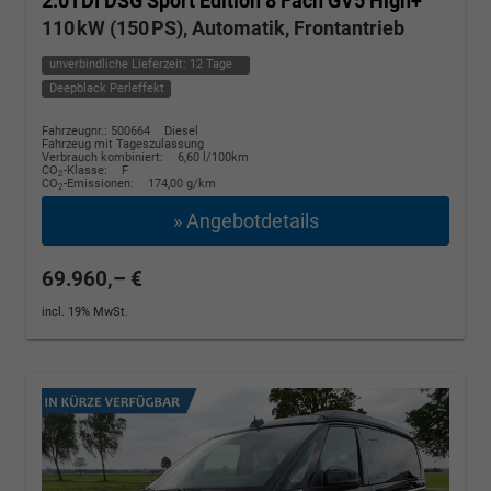
2.0TDI DSG Sport Edition 8 Fach GV5 High+
110 kW (150 PS), Automatik, Frontantrieb
unverbindliche Lieferzeit:
12 Tage
Deepblack Perleffekt
Fahrzeugnr.: 500664
Diesel
Fahrzeug mit Tageszulassung
Verbrauch kombiniert:
6,60 l/100km
CO
-Klasse:
F
2
CO
-Emissionen:
174,00 g/km
2
» Angebotdetails
69.960,– €
incl. 19% MwSt.