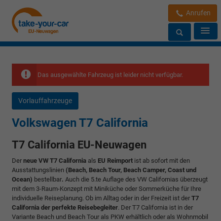
Anrufen
Das ausgewählte Fahrzeug ist leider nicht verfügbar.
Vorlauffahrzeuge
Volkswagen T7 California
T7 California EU-Neuwagen
Der
neue VW T7 California
als
EU Reimport
ist ab sofort mit den
Ausstattungslinien
(Beach, Beach Tour, Beach Camper, Coast und
Ocean)
bestellbar
.
Auch die 5.te Auflage des VW Californias überzeugt
mit dem 3-Raum-Konzept mit Miniküche oder Sommerküche für Ihre
individuelle Reiseplanung. Ob im Alltag oder in der Freizeit ist der
T7
California der perfekte Reisebegleiter
. Der T7 California ist in der
Variante Beach und Beach Tour als PKW erhältlich oder als Wohnmobil