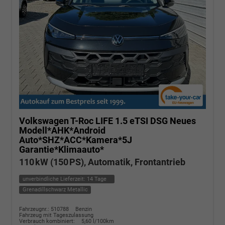
Volkswagen T-Roc
LIFE 1.5 eTSI DSG Neues
Modell*AHK*Android
Auto*SHZ*ACC*Kamera*5J
Garantie*Klimaauto*
110 kW (150 PS), Automatik, Frontantrieb
unverbindliche Lieferzeit:
14 Tage
Grenadillschwarz Metallic
Fahrzeugnr.: 510788
Benzin
Fahrzeug mit Tageszulassung
Verbrauch kombiniert:
5,60 l/100km