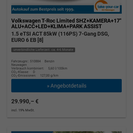
Volkswagen T-Roc
Limited SHZ+KAMERA+17"
ALU+ACC+LED+KLIMA+PARK ASSIST
1.5 eTSI ACT 85kW (116PS) 7-Gang DSG,
EURO 6 EB [8]
unverbindliche Lieferzeit: ca. 4-6 Monate
Fahrzeugnr.: 510884
Benzin
Neuwagen
Verbrauch kombiniert:
5,60 l/100km
CO
-Klasse:
D
2
CO
-Emissionen:
127,00 g/km
2
» Angebotdetails
29.990,– €
incl. 19% MwSt.