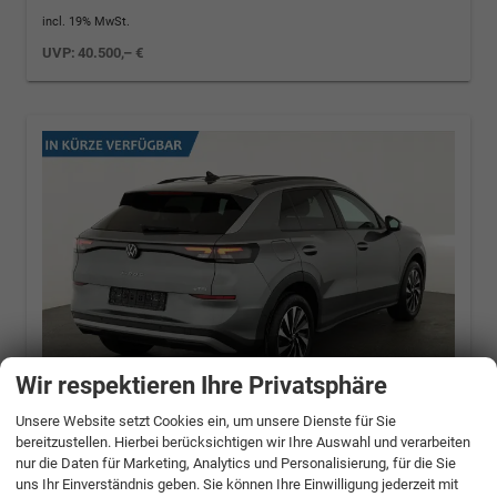
incl. 19% MwSt.
UVP:
40.500,– €
Wir respektieren Ihre Privatsphäre
Unsere Website setzt Cookies ein, um unsere Dienste für Sie
bereitzustellen. Hierbei berücksichtigen wir Ihre Auswahl und verarbeiten
Volkswagen T-Roc
1.5 eTSI 110 kW Life DSG
nur die Daten für Marketing, Analytics und Personalisierung, für die Sie
Life, neues Modell, LED, Kamera, Side, Winter,
uns Ihr Einverständnis geben. Sie können Ihre Einwilligung jederzeit mit
17-Zoll