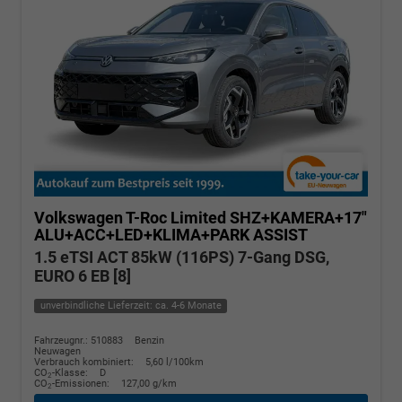
Volkswagen T-Roc
Limited SHZ+KAMERA+17"
ALU+ACC+LED+KLIMA+PARK ASSIST
1.5 eTSI ACT 85kW (116PS) 7-Gang DSG,
EURO 6 EB [8]
unverbindliche Lieferzeit: ca. 4-6 Monate
Fahrzeugnr.: 510883
Benzin
Neuwagen
Verbrauch kombiniert:
5,60 l/100km
CO
-Klasse:
D
2
CO
-Emissionen:
127,00 g/km
2