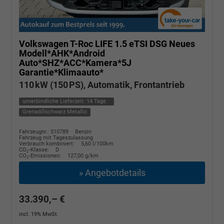
Volkswagen T-Roc
LIFE 1.5 eTSI DSG Neues
Modell*AHK*Android
Auto*SHZ*ACC*Kamera*5J
Garantie*Klimaauto*
110 kW (150 PS), Automatik, Frontantrieb
unverbindliche Lieferzeit:
14 Tage
Grenadillschwarz Metallic
Fahrzeugnr.: 510789
Benzin
Fahrzeug mit Tageszulassung
Verbrauch kombiniert:
5,60 l/100km
CO
-Klasse:
D
2
CO
-Emissionen:
127,00 g/km
2
» Angebotdetails
33.390,– €
incl. 19% MwSt.