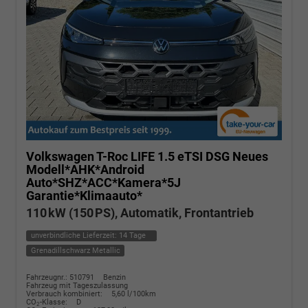
Volkswagen T-Roc
LIFE 1.5 eTSI DSG Neues
Modell*AHK*Android
Auto*SHZ*ACC*Kamera*5J
Garantie*Klimaauto*
110 kW (150 PS), Automatik, Frontantrieb
unverbindliche Lieferzeit:
14 Tage
Grenadillschwarz Metallic
Fahrzeugnr.: 510791
Benzin
Fahrzeug mit Tageszulassung
Verbrauch kombiniert:
5,60 l/100km
CO
-Klasse:
D
2