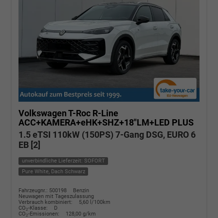
Volkswagen T-Roc
R-Line
ACC+KAMERA+eHK+SHZ+18"LM+LED PLUS
1.5 eTSI 110kW (150PS) 7-Gang DSG, EURO 6
EB [2]
unverbindliche Lieferzeit: SOFORT
Pure White, Dach Schwarz
Fahrzeugnr.: 500198
Benzin
Neuwagen mit Tageszulassung
Verbrauch kombiniert:
5,60 l/100km
CO
-Klasse:
D
2
CO
-Emissionen:
128,00 g/km
2