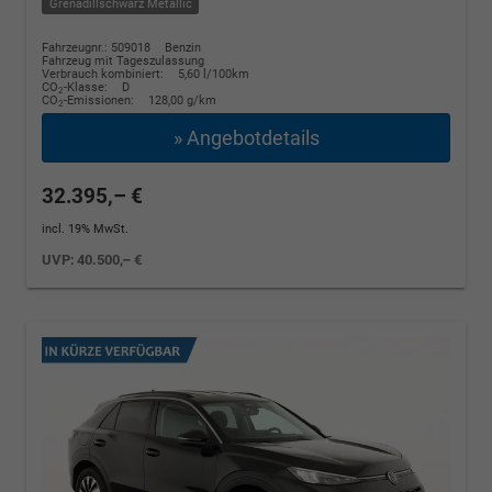
Grenadillschwarz Metallic
Fahrzeugnr.: 509018
Benzin
Fahrzeug mit Tageszulassung
Verbrauch kombiniert:
5,60 l/100km
CO
-Klasse:
D
2
CO
-Emissionen:
128,00 g/km
2
» Angebotdetails
32.395,– €
incl. 19% MwSt.
UVP:
40.500,– €