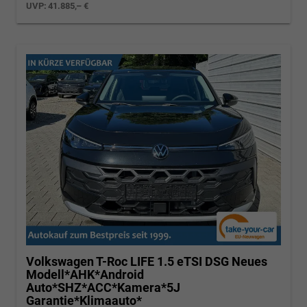
UVP:
41.885,– €
Volkswagen T-Roc
LIFE 1.5 eTSI DSG Neues
Modell*AHK*Android
Auto*SHZ*ACC*Kamera*5J
Garantie*Klimaauto*