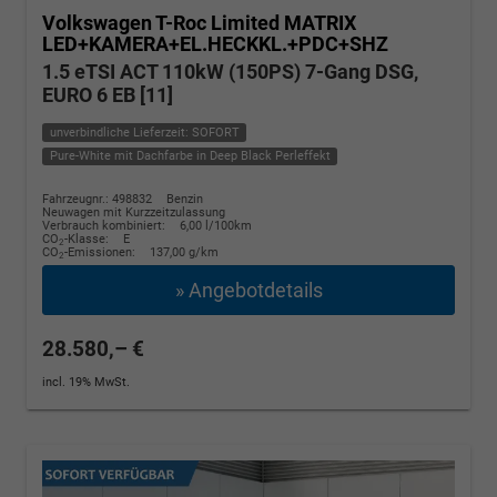
Volkswagen T-Roc
Limited MATRIX
LED+KAMERA+EL.HECKKL.+PDC+SHZ
1.5 eTSI ACT 110kW (150PS) 7-Gang DSG,
EURO 6 EB [11]
unverbindliche Lieferzeit: SOFORT
Pure-White mit Dachfarbe in Deep Black Perleffekt
Fahrzeugnr.: 498832
Benzin
Neuwagen mit Kurzzeitzulassung
Verbrauch kombiniert:
6,00 l/100km
CO
-Klasse:
E
2
CO
-Emissionen:
137,00 g/km
2
» Angebotdetails
28.580,– €
incl. 19% MwSt.