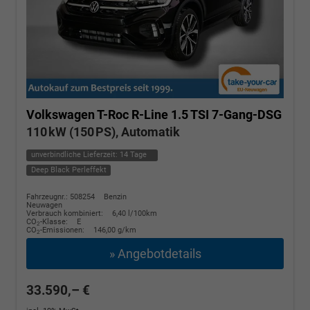
Volkswagen T-Roc
R-Line 1.5 TSI 7-Gang-DSG
110 kW (150 PS), Automatik
unverbindliche Lieferzeit:
14 Tage
Deep Black Perleffekt
Fahrzeugnr.: 508254
Benzin
Neuwagen
Verbrauch kombiniert:
6,40 l/100km
CO
-Klasse:
E
2
CO
-Emissionen:
146,00 g/km
2
» Angebotdetails
33.590,– €