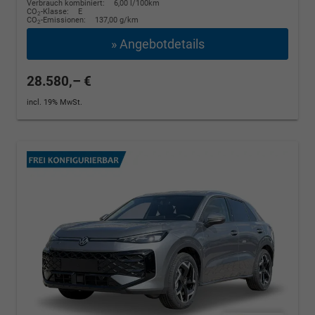
Verbrauch kombiniert:
6,00 l/100km
CO
-Klasse:
E
2
CO
-Emissionen:
137,00 g/km
2
» Angebotdetails
28.580,– €
incl. 19% MwSt.