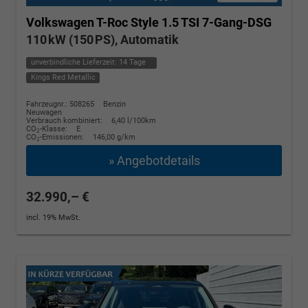
Volkswagen T-Roc
Style 1.5 TSI 7-Gang-DSG
110 kW (150 PS), Automatik
unverbindliche Lieferzeit:
14 Tage
Kings Red Metallic
Fahrzeugnr.: 508265
Benzin
Neuwagen
Verbrauch kombiniert:
6,40 l/100km
CO
-Klasse:
E
2
CO
-Emissionen:
146,00 g/km
2
» Angebotdetails
32.990,– €
incl. 19% MwSt.