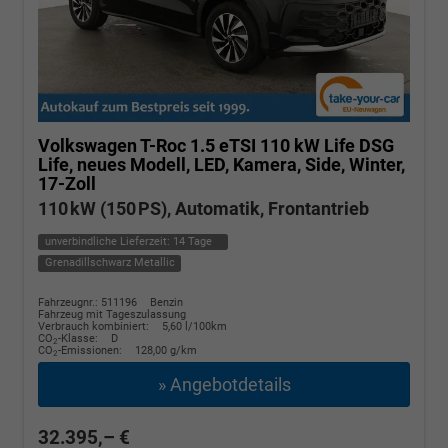
Volkswagen T-Roc
1.5 eTSI 110 kW Life DSG
Life, neues Modell, LED, Kamera, Side, Winter,
17-Zoll
110 kW (150 PS), Automatik, Frontantrieb
unverbindliche Lieferzeit:
14 Tage
Grenadillschwarz Metallic
Fahrzeugnr.: 511196
Benzin
Fahrzeug mit Tageszulassung
Verbrauch kombiniert:
5,60 l/100km
CO
-Klasse:
D
2
CO
-Emissionen:
128,00 g/km
2
» Angebotdetails
32.395,– €