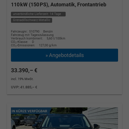
110 kW (150 PS), Automatik, Frontantrieb
unverbindliche Lieferzeit:
14 Tage
Grenadillschwarz Metallic
Fahrzeugnr.: 510790
Benzin
Fahrzeug mit Tageszulassung
Verbrauch kombiniert:
5,60 l/100km
CO
-Klasse:
D
2
CO
-Emissionen:
127,00 g/km
2
» Angebotdetails
33.390,– €
incl. 19% MwSt.
UVP:
41.885,– €