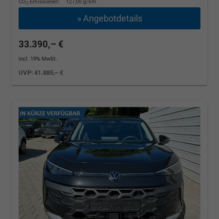
CO
-Emissionen:
127,00 g/km
2
» Angebotdetails
33.390,– €
incl. 19% MwSt.
UVP:
41.885,– €