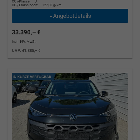
CO
-Klasse:
D
2
CO
-Emissionen:
127,00 g/km
2
» Angebotdetails
33.390,– €
incl. 19% MwSt.
UVP:
41.885,– €