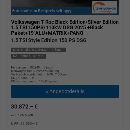
Volkswagen T-Roc
Black Edition/Silver Edition
1.5 TSI 150PS/110kW DSG 2025 +Black
Paket+19"ALU+MATRIX+PANO
1.5 TSI Style Edition 150 PS DSG
unverbindliche Lieferzeit:
14 Tage
K2 - Pyrite Silver Met.
Fahrzeugnr.: 502249
Benzin
Neuwagen mit Kurzzeitzulassung
Verbrauch kombiniert:
6,00 l/100km
CO
-Klasse:
E
2
CO
-Emissionen:
137,00 g/km
2
» Angebotdetails
30.872,– €
incl. 19% MwSt.
UVP:
44.530,– €