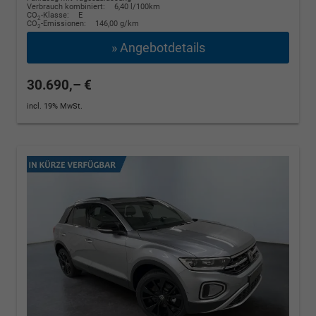
Verbrauch kombiniert:
6,40 l/100km
CO
-Klasse:
E
2
CO
-Emissionen:
146,00 g/km
2
» Angebotdetails
30.690,– €
incl. 19% MwSt.