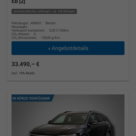
EB [2]
unverbindliche Lieferzeit: ca. 4-6 Monate
Fahrzeugnr.: 498651
Benzin
Neuwagen
Verbrauch kombiniert:
5,30 l/100km
CO
-Klasse:
D
2
CO
-Emissionen:
128,00 g/km
2
» Angebotdetails
33.490,– €
incl. 19% MwSt.