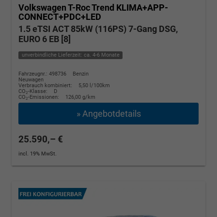
Volkswagen T-Roc
Trend KLIMA+APP-
CONNECT+PDC+LED
1.5 eTSI ACT 85kW (116PS) 7-Gang DSG,
EURO 6 EB [8]
unverbindliche Lieferzeit: ca. 4-6 Monate
Fahrzeugnr.: 498736
Benzin
Neuwagen
Verbrauch kombiniert:
5,50 l/100km
CO
-Klasse:
D
2
CO
-Emissionen:
126,00 g/km
2
» Angebotdetails
25.590,– €
incl. 19% MwSt.