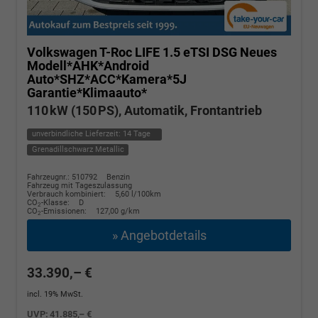
Volkswagen T-Roc
LIFE 1.5 eTSI DSG Neues
Modell*AHK*Android
Auto*SHZ*ACC*Kamera*5J
Garantie*Klimaauto*
110 kW (150 PS), Automatik, Frontantrieb
unverbindliche Lieferzeit:
14 Tage
Grenadillschwarz Metallic
Fahrzeugnr.: 510792
Benzin
Fahrzeug mit Tageszulassung
Verbrauch kombiniert:
5,60 l/100km
CO
-Klasse:
D
2
CO
-Emissionen:
127,00 g/km
2
» Angebotdetails
33.390,– €
incl. 19% MwSt.
UVP:
41.885,– €