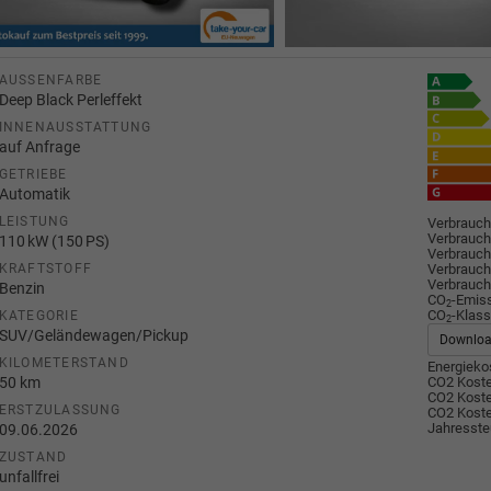
AUSSENFARBE
Deep Black Perleffekt
INNENAUSSTATTUNG
auf Anfrage
GETRIEBE
Automatik
LEISTUNG
Verbrauch
Verbrauch
110 kW (150 PS)
Verbrauch
Verbrauch
KRAFTSTOFF
Verbrauch
Benzin
CO
-Emis
2
CO
-Klass
KATEGORIE
2
SUV/Geländewagen/Pickup
Downlo
KILOMETERSTAND
Energiekos
50 km
CO2 Koste
CO2 Koste
ERSTZULASSUNG
CO2 Koste
Jahresste
09.06.2026
ZUSTAND
unfallfrei