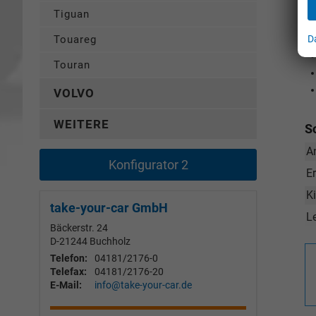
Tiguan
D
Touareg
Touran
VOLVO
WEITERE
S
A
Konfigurator 2
E
K
take-your-car GmbH
L
Bäckerstr. 24
D-21244
Buchholz
Telefon:
04181/2176-0
Telefax:
04181/2176-20
E-Mail:
info@take-your-car.de