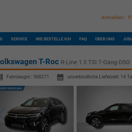
Anmelden
P
NG
SERVICE
WIE BESTELLE ICH
FAQ
ÜBER UNS
JOB
olkswagen T-Roc
R-Line 1.5 TSI 7-Gang-DSG
Fahrzeugnr.:
508271
unverbindliche Lieferzeit:
14 T