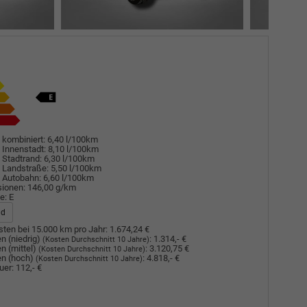
 kombiniert:
6,40 l/100km
 Innenstadt:
8,10 l/100km
 Stadtrand:
6,30 l/100km
 Landstraße:
5,50 l/100km
 Autobahn:
6,60 l/100km
sionen:
146,00 g/km
e:
E
ad
ten bei 15.000 km pro Jahr:
1.674,24 €
n (niedrig)
:
1.314,- €
(Kosten Durchschnitt 10 Jahre)
n (mittel)
:
3.120,75 €
(Kosten Durchschnitt 10 Jahre)
n (hoch)
:
4.818,- €
(Kosten Durchschnitt 10 Jahre)
uer:
112,- €