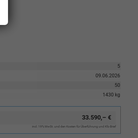
5
09.06.2026
50
1430 kg
33.590,– €
incl. 19% MwSt. und den Kosten für Überführung und Kfz-Brief