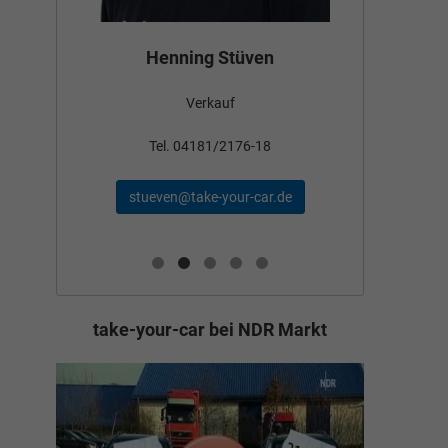
Bün
Henning Stüven
Verkauf
nden
Tel
Tel. 04181/2176-18
schae
stueven@take-your-car.de
de
take-your-car bei NDR Markt