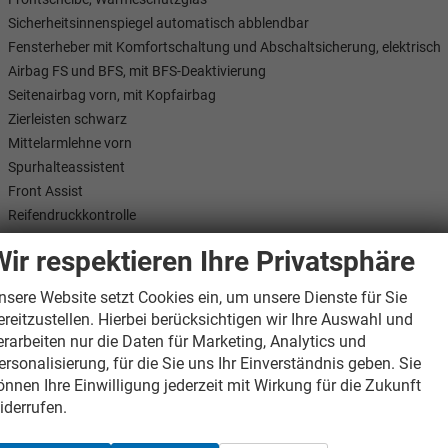
Sicherheitsinnenspiegel automatisch abblendbar
Fensterheber mit Komfortschaltung und Abschaltsicherung, elektrisch
Airbag FS und BFS, mit BFS-Deaktivierung
Seitenairbag vorn, mit Kopfairbag
Zierleisten schwarz
Mittelarmlehne vorn
Spurhalteassistent
Front Assist
Reifendruckkontrolle
PreCrash Basic und Front
Wir respektieren Ihre Privatsphäre
Licht/Regensensor
Leuchtweitenregulierung, autom. Dynamisch
nsere Website setzt Cookies ein, um unsere Dienste für Sie
6 Lautsprecher
ereitzustellen. Hierbei berücksichtigen wir Ihre Auswahl und
LED-SBBR-Leuchte
erarbeiten nur die Daten für Marketing, Analytics und
2-Zonen Climatronic
ersonalisierung, für die Sie uns Ihr Einverständnis geben. Sie
Tagesfahrlicht mit Assistenzfahrlicht mit Coming- u. Leavinghome Fun
önnen Ihre Einwilligung jederzeit mit Wirkung für die Zukunft
iderrufen.
Wired & Wireless App-Connect
Komforttelefonie