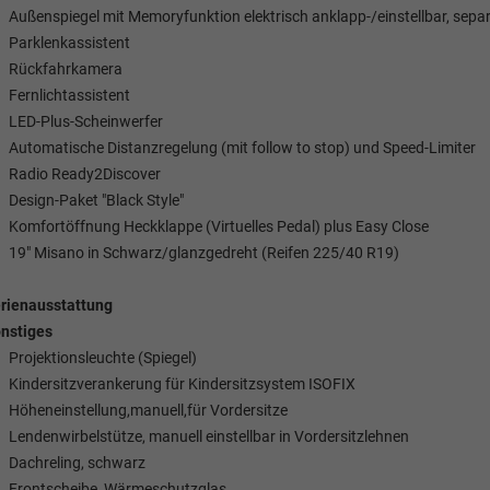
Außenspiegel mit Memoryfunktion elektrisch anklapp-/einstellbar, sepa
Parklenkassistent
Rückfahrkamera
Fernlichtassistent
LED-Plus-Scheinwerfer
Automatische Distanzregelung (mit follow to stop) und Speed-Limiter
Radio Ready2Discover
Design-Paket "Black Style"
Komfortöffnung Heckklappe (Virtuelles Pedal) plus Easy Close
19" Misano in Schwarz/glanzgedreht (Reifen 225/40 R19)
rienausstattung
nstiges
Projektionsleuchte (Spiegel)
Kindersitzverankerung für Kindersitzsystem ISOFIX
Höheneinstellung,manuell,für Vordersitze
Lendenwirbelstütze, manuell einstellbar in Vordersitzlehnen
Dachreling, schwarz
Frontscheibe, Wärmeschutzglas