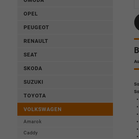
OMODA
OPEL
PEUGEOT
RENAULT
B
SEAT
Au
SKODA
SUZUKI
So
So
TOYOTA
VOLKSWAGEN
Amarok
Caddy