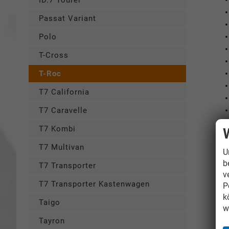
ID.7 Tourer
Passat Variant
Polo
T-Cross
T-Roc
T7 California
T7 Caravelle
T7 Kombi
T7 Multivan
U
b
T7 Transporter
v
T7 Transporter Kastenwagen
P
k
Taigo
w
Tayron