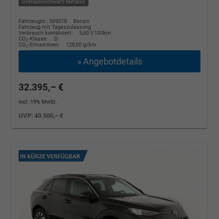
Grenadillschwarz Metallic
Fahrzeugnr.: 509018
Benzin
Fahrzeug mit Tageszulassung
Verbrauch kombiniert:
5,60 l/100km
CO
-Klasse:
D
2
CO
-Emissionen:
128,00 g/km
2
» Angebotdetails
32.395,– €
incl. 19% MwSt.
UVP:
40.500,– €