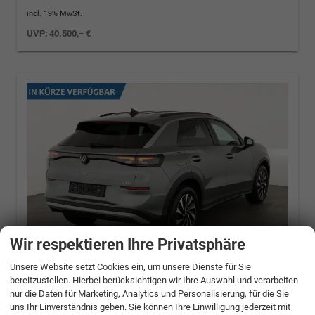
incl. 19% MwSt.
UVP:
40.500,– €
Wir respektieren Ihre Privatsphäre
Unsere Website setzt Cookies ein, um unsere Dienste für Sie
bereitzustellen. Hierbei berücksichtigen wir Ihre Auswahl und verarbeiten
Volkswagen T-Roc
1.5 eTSI 110 kW Life DSG
nur die Daten für Marketing, Analytics und Personalisierung, für die Sie
Life, neues Modell, LED, Kamera, Side, Winter,
uns Ihr Einverständnis geben. Sie können Ihre Einwilligung jederzeit mit
17-Zoll