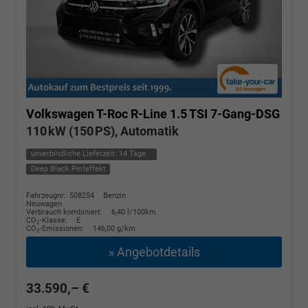
Volkswagen T-Roc
R-Line 1.5 TSI 7-Gang-DSG
110 kW (150 PS), Automatik
unverbindliche Lieferzeit:
14 Tage
Deep Black Perleffekt
Fahrzeugnr.: 508254
Benzin
Neuwagen
Verbrauch kombiniert:
6,40 l/100km
CO
-Klasse:
E
2
CO
-Emissionen:
146,00 g/km
2
» Angebotdetails
33.590,– €