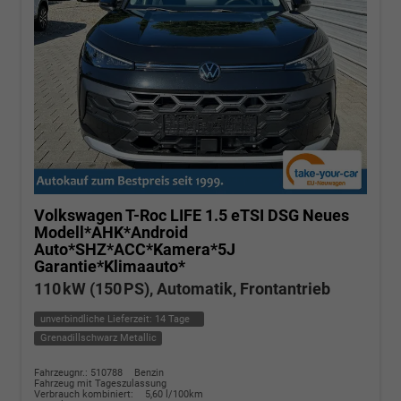
Volkswagen T-Roc
LIFE 1.5 eTSI DSG Neues
Modell*AHK*Android
Auto*SHZ*ACC*Kamera*5J
Garantie*Klimaauto*
110 kW (150 PS), Automatik, Frontantrieb
unverbindliche Lieferzeit:
14 Tage
Grenadillschwarz Metallic
Fahrzeugnr.: 510788
Benzin
Fahrzeug mit Tageszulassung
Verbrauch kombiniert:
5,60 l/100km