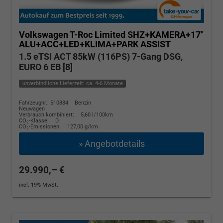
Volkswagen T-Roc
Limited SHZ+KAMERA+17"
ALU+ACC+LED+KLIMA+PARK ASSIST
1.5 eTSI ACT 85kW (116PS) 7-Gang DSG,
EURO 6 EB [8]
unverbindliche Lieferzeit: ca. 4-6 Monate
Fahrzeugnr.: 510884
Benzin
Neuwagen
Verbrauch kombiniert:
5,60 l/100km
CO
-Klasse:
D
2
CO
-Emissionen:
127,00 g/km
2
» Angebotdetails
29.990,– €
incl. 19% MwSt.