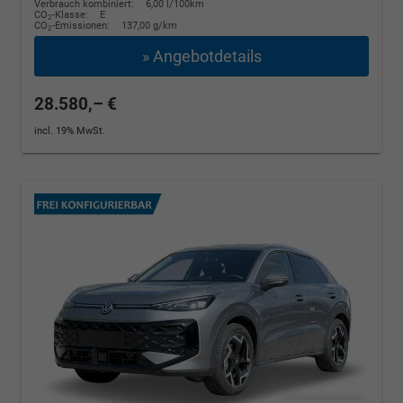
Verbrauch kombiniert:
6,00 l/100km
CO
-Klasse:
E
2
CO
-Emissionen:
137,00 g/km
2
» Angebotdetails
28.580,– €
incl. 19% MwSt.