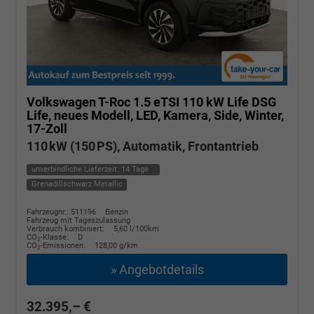
Volkswagen T-Roc
1.5 eTSI 110 kW Life DSG
Life, neues Modell, LED, Kamera, Side, Winter,
17-Zoll
110 kW (150 PS), Automatik, Frontantrieb
unverbindliche Lieferzeit:
14 Tage
Grenadillschwarz Metallic
Fahrzeugnr.: 511196
Benzin
Fahrzeug mit Tageszulassung
Verbrauch kombiniert:
5,60 l/100km
CO
-Klasse:
D
2
CO
-Emissionen:
128,00 g/km
2
» Angebotdetails
32.395,– €