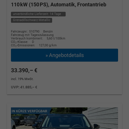
110 kW (150 PS), Automatik, Frontantrieb
unverbindliche Lieferzeit:
14 Tage
Grenadillschwarz Metallic
Fahrzeugnr.: 510790
Benzin
Fahrzeug mit Tageszulassung
Verbrauch kombiniert:
5,60 l/100km
CO
-Klasse:
D
2
CO
-Emissionen:
127,00 g/km
2
» Angebotdetails
33.390,– €
incl. 19% MwSt.
UVP:
41.885,– €