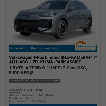
Volkswagen T-Roc
Limited SHZ+KAMERA+17"
ALU+ACC+LED+KLIMA+PARK ASSIST
1.5 eTSI ACT 85kW (116PS) 7-Gang DSG,
EURO 6 EB [8]
unverbindliche Lieferzeit: ca. 4-6 Monate
Fahrzeugnr.: 510883
Benzin
Neuwagen
Verbrauch kombiniert:
5,60 l/100km
CO
-Klasse:
D
2
CO
-Emissionen:
127,00 g/km
2