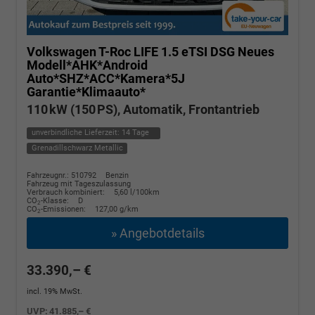
Volkswagen T-Roc
LIFE 1.5 eTSI DSG Neues
Modell*AHK*Android
Auto*SHZ*ACC*Kamera*5J
Garantie*Klimaauto*
110 kW (150 PS), Automatik, Frontantrieb
unverbindliche Lieferzeit:
14 Tage
Grenadillschwarz Metallic
Fahrzeugnr.: 510792
Benzin
Fahrzeug mit Tageszulassung
Verbrauch kombiniert:
5,60 l/100km
CO
-Klasse:
D
2
CO
-Emissionen:
127,00 g/km
2
» Angebotdetails
33.390,– €
incl. 19% MwSt.
UVP:
41.885,– €