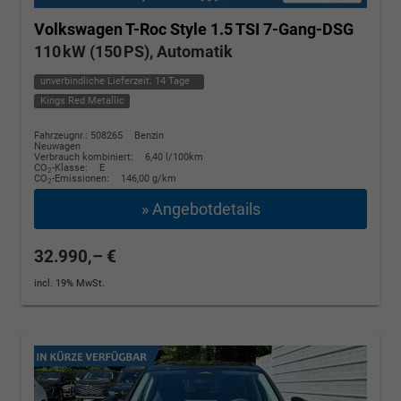
Volkswagen T-Roc
Style 1.5 TSI 7-Gang-DSG
110 kW (150 PS), Automatik
unverbindliche Lieferzeit:
14 Tage
Kings Red Metallic
Fahrzeugnr.: 508265
Benzin
Neuwagen
Verbrauch kombiniert:
6,40 l/100km
CO
-Klasse:
E
2
CO
-Emissionen:
146,00 g/km
2
» Angebotdetails
32.990,– €
incl. 19% MwSt.