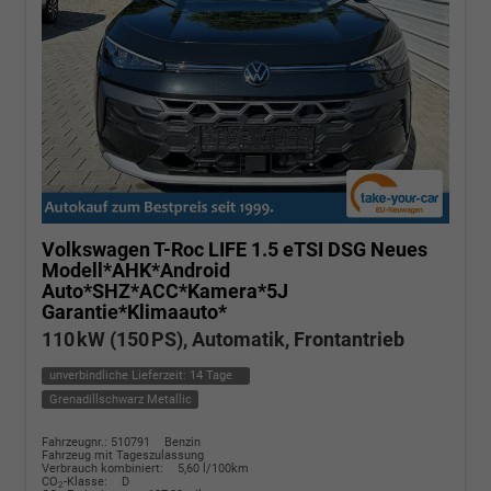
Volkswagen T-Roc
LIFE 1.5 eTSI DSG Neues
Modell*AHK*Android
Auto*SHZ*ACC*Kamera*5J
Garantie*Klimaauto*
110 kW (150 PS), Automatik, Frontantrieb
unverbindliche Lieferzeit:
14 Tage
Grenadillschwarz Metallic
Fahrzeugnr.: 510791
Benzin
Fahrzeug mit Tageszulassung
Verbrauch kombiniert:
5,60 l/100km
CO
-Klasse:
D
2