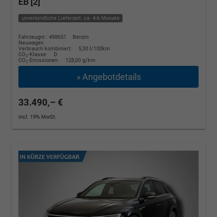
EB [2]
unverbindliche Lieferzeit: ca. 4-6 Monate
Fahrzeugnr.: 498651
Benzin
Neuwagen
Verbrauch kombiniert:
5,30 l/100km
CO
-Klasse:
D
2
CO
-Emissionen:
128,00 g/km
2
» Angebotdetails
33.490,– €
incl. 19% MwSt.