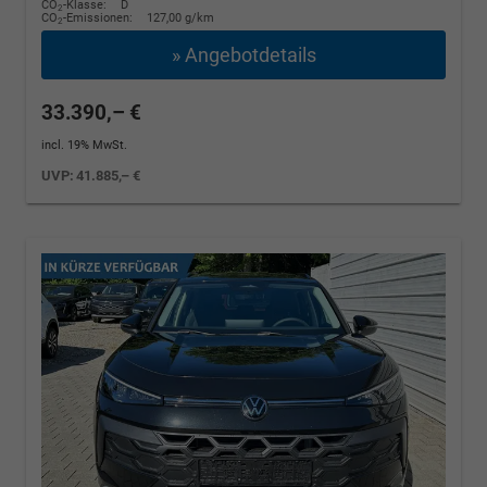
CO
-Klasse:
D
2
CO
-Emissionen:
127,00 g/km
2
» Angebotdetails
33.390,– €
incl. 19% MwSt.
UVP:
41.885,– €