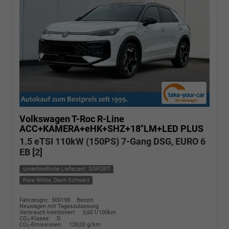
Volkswagen T-Roc
R-Line
ACC+KAMERA+eHK+SHZ+18"LM+LED PLUS
1.5 eTSI 110kW (150PS) 7-Gang DSG, EURO 6
EB [2]
unverbindliche Lieferzeit: SOFORT
Pure White, Dach Schwarz
Fahrzeugnr.: 500198
Benzin
Neuwagen mit Tageszulassung
Verbrauch kombiniert:
5,60 l/100km
CO
-Klasse:
D
2
CO
-Emissionen:
128,00 g/km
2