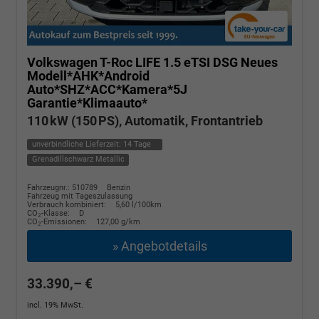
Volkswagen T-Roc
LIFE 1.5 eTSI DSG Neues
Modell*AHK*Android
Auto*SHZ*ACC*Kamera*5J
Garantie*Klimaauto*
110 kW (150 PS), Automatik, Frontantrieb
unverbindliche Lieferzeit:
14 Tage
Grenadillschwarz Metallic
Fahrzeugnr.: 510789
Benzin
Fahrzeug mit Tageszulassung
Verbrauch kombiniert:
5,60 l/100km
CO
-Klasse:
D
2
CO
-Emissionen:
127,00 g/km
2
» Angebotdetails
33.390,– €
incl. 19% MwSt.