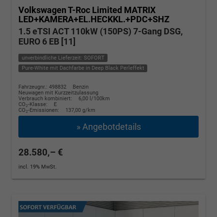
Volkswagen T-Roc
Limited MATRIX
LED+KAMERA+EL.HECKKL.+PDC+SHZ
1.5 eTSI ACT 110kW (150PS) 7-Gang DSG,
EURO 6 EB [11]
unverbindliche Lieferzeit: SOFORT
Pure-White mit Dachfarbe in Deep Black Perleffekt
Fahrzeugnr.: 498832
Benzin
Neuwagen mit Kurzzeitzulassung
Verbrauch kombiniert:
6,00 l/100km
CO
-Klasse:
E
2
CO
-Emissionen:
137,00 g/km
2
» Angebotdetails
28.580,– €
incl. 19% MwSt.