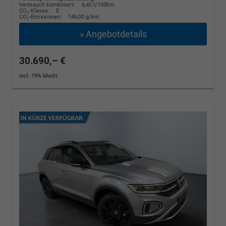
Verbrauch kombiniert:
6,40 l/100km
CO
-Klasse:
E
2
CO
-Emissionen:
146,00 g/km
2
» Angebotdetails
30.690,– €
incl. 19% MwSt.