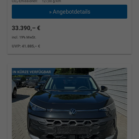
CO
-Emissionen:
127,00 g/km
2
» Angebotdetails
33.390,– €
incl. 19% MwSt.
UVP:
41.885,– €