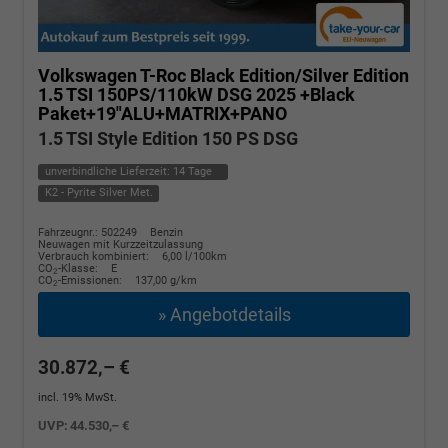
Volkswagen T-Roc
Black Edition/Silver Edition
1.5 TSI 150PS/110kW DSG 2025 +Black
Paket+19"ALU+MATRIX+PANO
1.5 TSI Style Edition 150 PS DSG
unverbindliche Lieferzeit:
14 Tage
K2 - Pyrite Silver Met.
Fahrzeugnr.: 502249
Benzin
Neuwagen mit Kurzzeitzulassung
Verbrauch kombiniert:
6,00 l/100km
CO
-Klasse:
E
2
CO
-Emissionen:
137,00 g/km
2
» Angebotdetails
30.872,– €
incl. 19% MwSt.
UVP:
44.530,– €