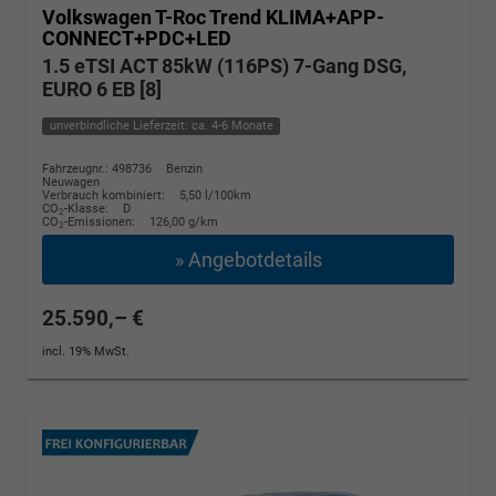
Volkswagen T-Roc
Trend KLIMA+APP-
CONNECT+PDC+LED
1.5 eTSI ACT 85kW (116PS) 7-Gang DSG,
EURO 6 EB [8]
unverbindliche Lieferzeit: ca. 4-6 Monate
Fahrzeugnr.: 498736
Benzin
Neuwagen
Verbrauch kombiniert:
5,50 l/100km
CO
-Klasse:
D
2
CO
-Emissionen:
126,00 g/km
2
» Angebotdetails
25.590,– €
incl. 19% MwSt.