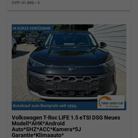
UVP:
41.885,– €
Volkswagen T-Roc
LIFE 1.5 eTSI DSG Neues
Modell*AHK*Android
Auto*SHZ*ACC*Kamera*5J
Garantie*Klimaauto*