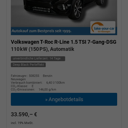
Volkswagen T-Roc
R-Line 1.5 TSI 7-Gang-DSG
110 kW (150 PS), Automatik
unverbindliche Lieferzeit:
14 Tage
Deep Black Perleffekt
Fahrzeugnr.: 508255
Benzin
Neuwagen
Verbrauch kombiniert:
6,40 l/100km
CO
-Klasse:
E
2
CO
-Emissionen:
146,00 g/km
2
» Angebotdetails
33.590,– €
incl. 19% MwSt.