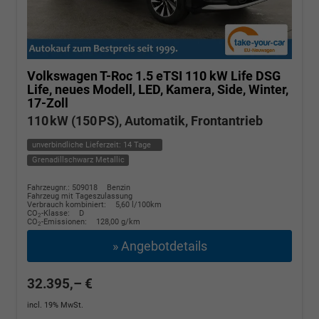
Volkswagen T-Roc
1.5 eTSI 110 kW Life DSG
Life, neues Modell, LED, Kamera, Side, Winter,
17-Zoll
110 kW (150 PS), Automatik, Frontantrieb
unverbindliche Lieferzeit:
14 Tage
Grenadillschwarz Metallic
Fahrzeugnr.: 509018
Benzin
Fahrzeug mit Tageszulassung
Verbrauch kombiniert:
5,60 l/100km
CO
-Klasse:
D
2
CO
-Emissionen:
128,00 g/km
2
» Angebotdetails
32.395,– €
incl. 19% MwSt.