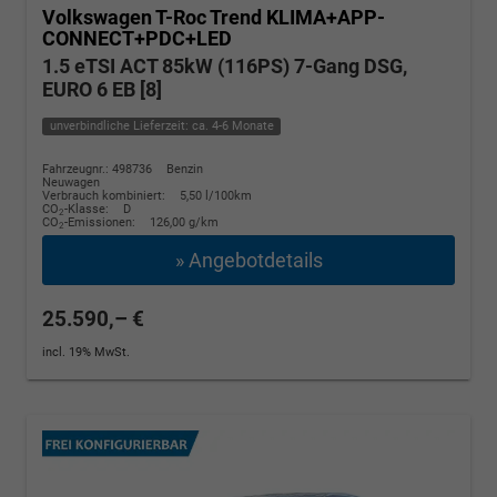
Volkswagen T-Roc
Trend KLIMA+APP-
CONNECT+PDC+LED
1.5 eTSI ACT 85kW (116PS) 7-Gang DSG,
EURO 6 EB [8]
unverbindliche Lieferzeit: ca. 4-6 Monate
Fahrzeugnr.: 498736
Benzin
Neuwagen
Verbrauch kombiniert:
5,50 l/100km
CO
-Klasse:
D
2
CO
-Emissionen:
126,00 g/km
2
» Angebotdetails
25.590,– €
incl. 19% MwSt.