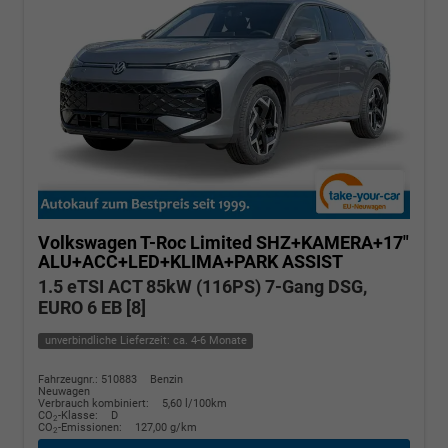
Volkswagen T-Roc
Limited SHZ+KAMERA+17"
ALU+ACC+LED+KLIMA+PARK ASSIST
1.5 eTSI ACT 85kW (116PS) 7-Gang DSG,
EURO 6 EB [8]
unverbindliche Lieferzeit: ca. 4-6 Monate
Fahrzeugnr.: 510883
Benzin
Neuwagen
Verbrauch kombiniert:
5,60 l/100km
CO
-Klasse:
D
2
CO
-Emissionen:
127,00 g/km
2