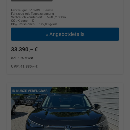
Fahrzeugnr.: 510789
Benzin
Fahrzeug mit Tageszulassung
Verbrauch kombiniert:
5,60 l/100km
CO
-Klasse:
D
2
CO
-Emissionen:
127,00 g/km
2
» Angebotdetails
33.390,– €
incl. 19% MwSt.
UVP:
41.885,– €