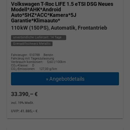
Volkswagen T-Roc
LIFE 1.5 eTSI DSG Neues
Modell*AHK*Android
Auto*SHZ*ACC*Kamera*5J
Garantie*Klimaauto*
110 kW (150 PS), Automatik, Frontantrieb
unverbindliche Lieferzeit:
14 Tage
Grenadillschwarz Metallic
Fahrzeugnr.: 510788
Benzin
Fahrzeug mit Tageszulassung
Verbrauch kombiniert:
5,60 l/100km
CO
-Klasse:
D
2
CO
-Emissionen:
127,00 g/km
2
» Angebotdetails
33.390,– €
incl. 19% MwSt.
UVP:
41.885,– €