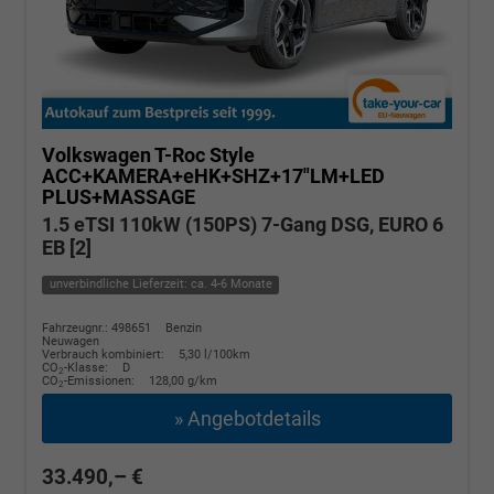
Volkswagen T-Roc
Style
ACC+KAMERA+eHK+SHZ+17"LM+LED
PLUS+MASSAGE
1.5 eTSI 110kW (150PS) 7-Gang DSG, EURO 6
EB [2]
unverbindliche Lieferzeit: ca. 4-6 Monate
Fahrzeugnr.: 498651
Benzin
Neuwagen
Verbrauch kombiniert:
5,30 l/100km
CO
-Klasse:
D
2
CO
-Emissionen:
128,00 g/km
2
» Angebotdetails
33.490,– €