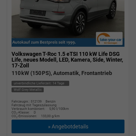
Volkswagen T-Roc
1.5 eTSI 110 kW Life DSG
Life, neues Modell, LED, Kamera, Side, Winter,
17-Zoll
110 kW (150 PS), Automatik, Frontantrieb
unverbindliche Lieferzeit:
14 Tage
Wolf Grey Metallic
Fahrzeugnr.: 512139
Benzin
Fahrzeug mit Tageszulassung
Verbrauch kombiniert:
5,90 l/100km
CO
-Klasse:
D
2
CO
-Emissionen:
133,00 g/km
2
» Angebotdetails