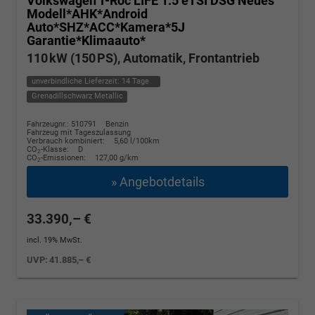
Volkswagen T-Roc
LIFE 1.5 eTSI DSG Neues
Modell*AHK*Android
Auto*SHZ*ACC*Kamera*5J
Garantie*Klimaauto*
110 kW (150 PS), Automatik, Frontantrieb
unverbindliche Lieferzeit:
14 Tage
Grenadillschwarz Metallic
Fahrzeugnr.: 510791
Benzin
Fahrzeug mit Tageszulassung
Verbrauch kombiniert:
5,60 l/100km
CO
-Klasse:
D
2
CO
-Emissionen:
127,00 g/km
2
» Angebotdetails
33.390,– €
incl. 19% MwSt.
UVP:
41.885,– €