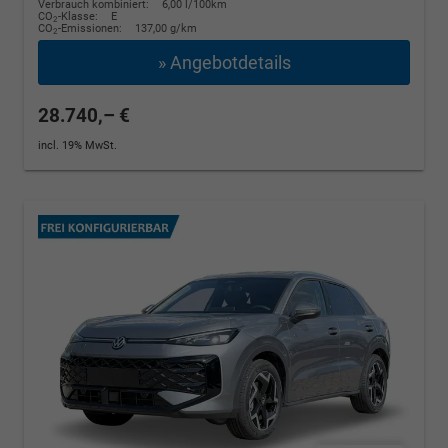
Verbrauch kombiniert:
6,00 l/100km
CO
-Klasse:
E
2
CO
-Emissionen:
137,00 g/km
2
» Angebotdetails
28.740,– €
incl. 19% MwSt.