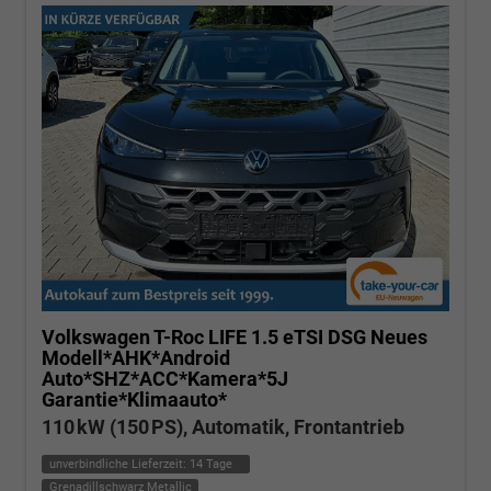
Volkswagen T-Roc
LIFE 1.5 eTSI DSG Neues
Modell*AHK*Android
Auto*SHZ*ACC*Kamera*5J
Garantie*Klimaauto*
110 kW (150 PS), Automatik, Frontantrieb
unverbindliche Lieferzeit:
14 Tage
Grenadillschwarz Metallic