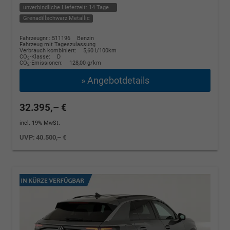
unverbindliche Lieferzeit:
14 Tage
Grenadillschwarz Metallic
Fahrzeugnr.: 511196
Benzin
Fahrzeug mit Tageszulassung
Verbrauch kombiniert:
5,60 l/100km
CO
-Klasse:
D
2
CO
-Emissionen:
128,00 g/km
2
» Angebotdetails
32.395,– €
incl. 19% MwSt.
UVP:
40.500,– €