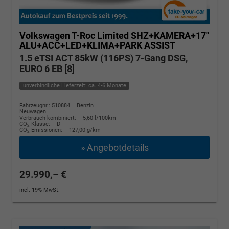
Volkswagen T-Roc
Limited SHZ+KAMERA+17"
ALU+ACC+LED+KLIMA+PARK ASSIST
1.5 eTSI ACT 85kW (116PS) 7-Gang DSG,
EURO 6 EB [8]
unverbindliche Lieferzeit: ca. 4-6 Monate
Fahrzeugnr.: 510884
Benzin
Neuwagen
Verbrauch kombiniert:
5,60 l/100km
CO
-Klasse:
D
2
CO
-Emissionen:
127,00 g/km
2
» Angebotdetails
29.990,– €
incl. 19% MwSt.