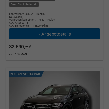
Deep Black Perleffekt
Fahrzeugnr.: 508254
Benzin
Neuwagen
Verbrauch kombiniert:
6,40 l/100km
CO
-Klasse:
E
2
CO
-Emissionen:
146,00 g/km
2
» Angebotdetails
33.590,– €
incl. 19% MwSt.