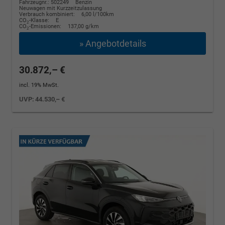
Fahrzeugnr.: 502249
Benzin
Neuwagen mit Kurzzeitzulassung
Verbrauch kombiniert:
6,00 l/100km
CO
-Klasse:
E
2
CO
-Emissionen:
137,00 g/km
2
» Angebotdetails
30.872,– €
incl. 19% MwSt.
UVP:
44.530,– €