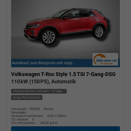
Volkswagen T-Roc
Style 1.5 TSI 7-Gang-DSG
110 kW (150 PS), Automatik
unverbindliche Lieferzeit:
14 Tage
Kings Red Metallic
Fahrzeugnr.: 508265
Benzin
Neuwagen
Verbrauch kombiniert:
6,40 l/100km
CO
-Klasse:
E
2
CO
-Emissionen:
146,00 g/km
2