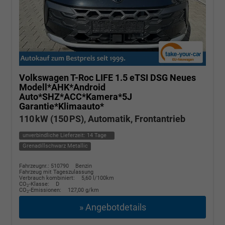
Volkswagen T-Roc
LIFE 1.5 eTSI DSG Neues
Modell*AHK*Android
Auto*SHZ*ACC*Kamera*5J
Garantie*Klimaauto*
110 kW (150 PS), Automatik, Frontantrieb
unverbindliche Lieferzeit:
14 Tage
Grenadillschwarz Metallic
Fahrzeugnr.: 510790
Benzin
Fahrzeug mit Tageszulassung
Verbrauch kombiniert:
5,60 l/100km
CO
-Klasse:
D
2
CO
-Emissionen:
127,00 g/km
2
» Angebotdetails