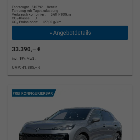
Fahrzeugnr.: 510792
Benzin
Fahrzeug mit Tageszulassung
Verbrauch kombiniert:
5,60 l/100km
CO
-Klasse:
D
2
CO
-Emissionen:
127,00 g/km
2
» Angebotdetails
33.390,– €
incl. 19% MwSt.
UVP:
41.885,– €