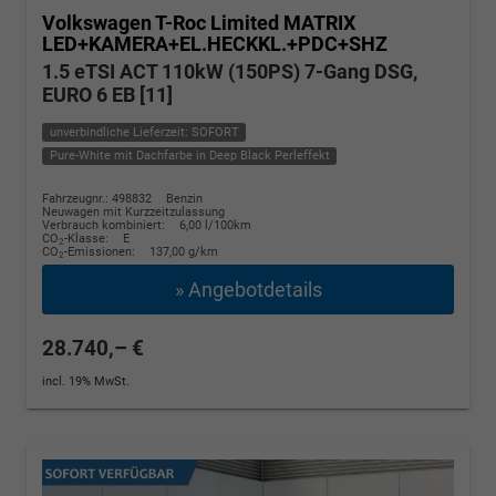
Volkswagen T-Roc
Limited MATRIX
LED+KAMERA+EL.HECKKL.+PDC+SHZ
1.5 eTSI ACT 110kW (150PS) 7-Gang DSG,
EURO 6 EB [11]
unverbindliche Lieferzeit: SOFORT
Pure-White mit Dachfarbe in Deep Black Perleffekt
Fahrzeugnr.: 498832
Benzin
Neuwagen mit Kurzzeitzulassung
Verbrauch kombiniert:
6,00 l/100km
CO
-Klasse:
E
2
CO
-Emissionen:
137,00 g/km
2
» Angebotdetails
28.740,– €
incl. 19% MwSt.