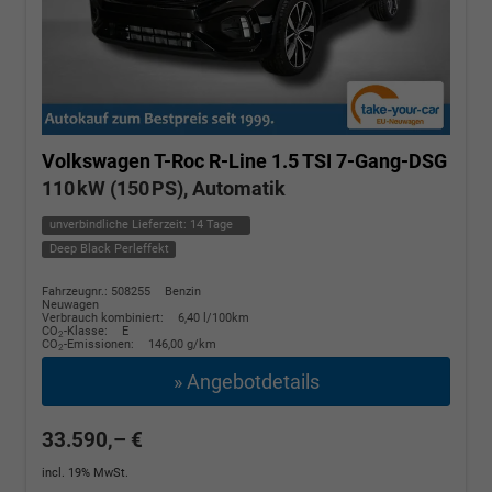
Volkswagen T-Roc
R-Line 1.5 TSI 7-Gang-DSG
110 kW (150 PS), Automatik
unverbindliche Lieferzeit:
14 Tage
Deep Black Perleffekt
Fahrzeugnr.: 508255
Benzin
Neuwagen
Verbrauch kombiniert:
6,40 l/100km
CO
-Klasse:
E
2
CO
-Emissionen:
146,00 g/km
2
» Angebotdetails
33.590,– €
incl. 19% MwSt.