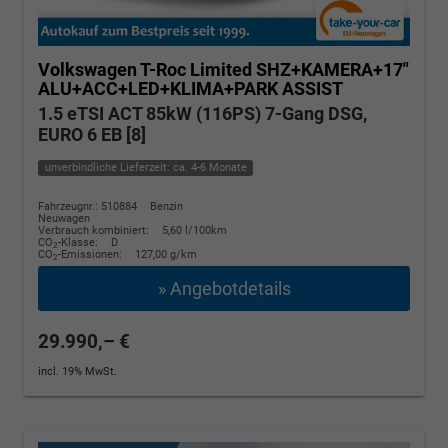
Volkswagen T-Roc
Limited SHZ+KAMERA+17"
ALU+ACC+LED+KLIMA+PARK ASSIST
1.5 eTSI ACT 85kW (116PS) 7-Gang DSG,
EURO 6 EB [8]
unverbindliche Lieferzeit: ca. 4-6 Monate
Fahrzeugnr.: 510884
Benzin
Neuwagen
Verbrauch kombiniert:
5,60 l/100km
CO
-Klasse:
D
2
CO
-Emissionen:
127,00 g/km
2
» Angebotdetails
29.990,– €
incl. 19% MwSt.