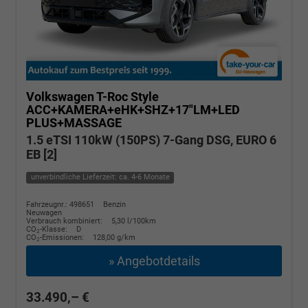
Volkswagen T-Roc
Style
ACC+KAMERA+eHK+SHZ+17"LM+LED
PLUS+MASSAGE
1.5 eTSI 110kW (150PS) 7-Gang DSG, EURO 6
EB [2]
unverbindliche Lieferzeit: ca. 4-6 Monate
Fahrzeugnr.: 498651
Benzin
Neuwagen
Verbrauch kombiniert:
5,30 l/100km
CO
-Klasse:
D
2
CO
-Emissionen:
128,00 g/km
2
» Angebotdetails
33.490,– €