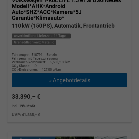
Volkswagen T-Roc
LIFE 1.5 eTSI DSG Neues
Modell*AHK*Android
Auto*SHZ*ACC*Kamera*5J
Garantie*Klimaauto*
110 kW (150 PS), Automatik, Frontantrieb
unverbindliche Lieferzeit:
14 Tage
Grenadillschwarz Metallic
Fahrzeugnr.: 510791
Benzin
Fahrzeug mit Tageszulassung
Verbrauch kombiniert:
5,60 l/100km
CO
-Klasse:
D
2
CO
-Emissionen:
127,00 g/km
2
» Angebotdetails
33.390,– €
incl. 19% MwSt.
UVP:
41.885,– €