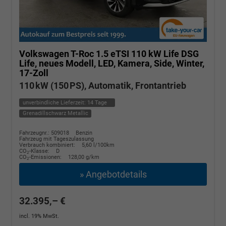
Volkswagen T-Roc
1.5 eTSI 110 kW Life DSG
Life, neues Modell, LED, Kamera, Side, Winter,
17-Zoll
110 kW (150 PS), Automatik, Frontantrieb
unverbindliche Lieferzeit:
14 Tage
Grenadillschwarz Metallic
Fahrzeugnr.: 509018
Benzin
Fahrzeug mit Tageszulassung
Verbrauch kombiniert:
5,60 l/100km
CO
-Klasse:
D
2
CO
-Emissionen:
128,00 g/km
2
» Angebotdetails
32.395,– €
incl. 19% MwSt.