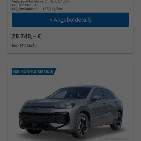
Verbrauch kombiniert:
6,00 l/100km
CO
-Klasse:
E
2
CO
-Emissionen:
137,00 g/km
2
» Angebotdetails
28.740,– €
incl. 19% MwSt.