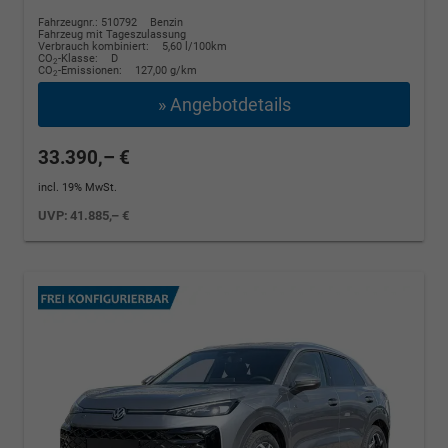
Fahrzeugnr.: 510792
Benzin
Fahrzeug mit Tageszulassung
Verbrauch kombiniert:
5,60 l/100km
CO
-Klasse:
D
2
CO
-Emissionen:
127,00 g/km
2
» Angebotdetails
33.390,– €
incl. 19% MwSt.
UVP:
41.885,– €