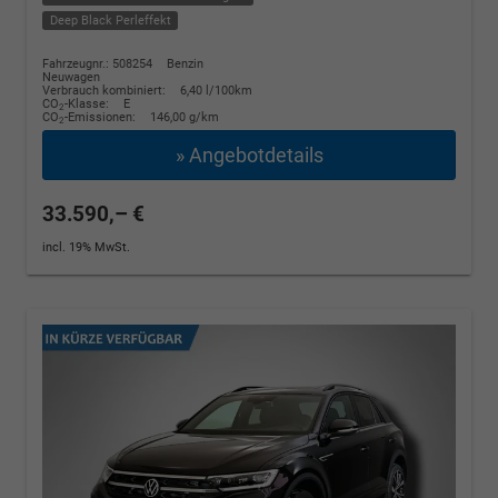
Deep Black Perleffekt
Fahrzeugnr.: 508254
Benzin
Neuwagen
Verbrauch kombiniert:
6,40 l/100km
CO
-Klasse:
E
2
CO
-Emissionen:
146,00 g/km
2
» Angebotdetails
33.590,– €
incl. 19% MwSt.