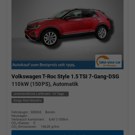
Volkswagen T-Roc
Style 1.5 TSI 7-Gang-DSG
110 kW (150 PS), Automatik
unverbindliche Lieferzeit:
14 Tage
Kings Red Metallic
Fahrzeugnr.: 508265
Benzin
Neuwagen
Verbrauch kombiniert:
6,40 l/100km
CO
-Klasse:
E
2
CO
-Emissionen:
146,00 g/km
2