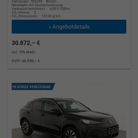
Fahrzeugnr.: 502249
Benzin
Neuwagen mit Kurzzeitzulassung
Verbrauch kombiniert:
6,00 l/100km
CO
-Klasse:
E
2
CO
-Emissionen:
137,00 g/km
2
» Angebotdetails
30.872,– €
incl. 19% MwSt.
UVP:
44.530,– €