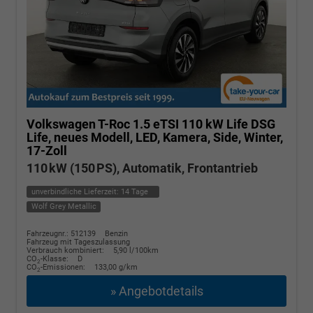
Volkswagen T-Roc
1.5 eTSI 110 kW Life DSG
Life, neues Modell, LED, Kamera, Side, Winter,
17-Zoll
110 kW (150 PS), Automatik, Frontantrieb
unverbindliche Lieferzeit:
14 Tage
Wolf Grey Metallic
Fahrzeugnr.: 512139
Benzin
Fahrzeug mit Tageszulassung
Verbrauch kombiniert:
5,90 l/100km
CO
-Klasse:
D
2
CO
-Emissionen:
133,00 g/km
2
» Angebotdetails