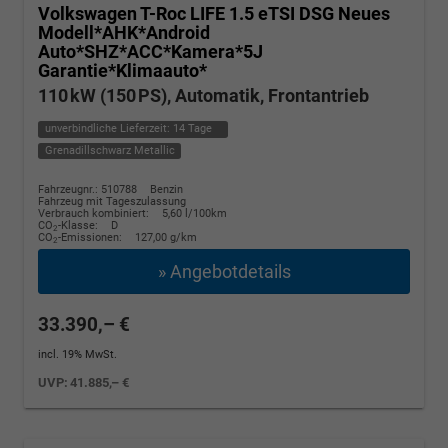
Volkswagen T-Roc
LIFE 1.5 eTSI DSG Neues
Modell*AHK*Android
Auto*SHZ*ACC*Kamera*5J
Garantie*Klimaauto*
110 kW (150 PS), Automatik, Frontantrieb
unverbindliche Lieferzeit:
14 Tage
Grenadillschwarz Metallic
Fahrzeugnr.: 510788
Benzin
Fahrzeug mit Tageszulassung
Verbrauch kombiniert:
5,60 l/100km
CO
-Klasse:
D
2
CO
-Emissionen:
127,00 g/km
2
» Angebotdetails
33.390,– €
incl. 19% MwSt.
UVP:
41.885,– €