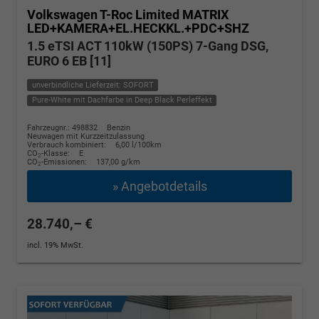
Volkswagen T-Roc
Limited MATRIX
LED+KAMERA+EL.HECKKL.+PDC+SHZ
1.5 eTSI ACT 110kW (150PS) 7-Gang DSG,
EURO 6 EB [11]
unverbindliche Lieferzeit: SOFORT
Pure-White mit Dachfarbe in Deep Black Perleffekt
Fahrzeugnr.: 498832
Benzin
Neuwagen mit Kurzzeitzulassung
Verbrauch kombiniert:
6,00 l/100km
CO
-Klasse:
E
2
CO
-Emissionen:
137,00 g/km
2
» Angebotdetails
28.740,– €
incl. 19% MwSt.