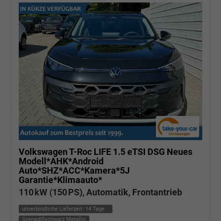
Volkswagen T-Roc
LIFE 1.5 eTSI DSG Neues
Modell*AHK*Android
Auto*SHZ*ACC*Kamera*5J
Garantie*Klimaauto*
110 kW (150 PS), Automatik, Frontantrieb
unverbindliche Lieferzeit:
14 Tage
Grenadillschwarz Metallic