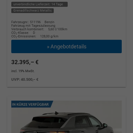
unverbindliche Lieferzeit:
14 Tage
Grenadillschwarz Metallic
Fahrzeugnr.: 511196
Benzin
Fahrzeug mit Tageszulassung
Verbrauch kombiniert:
5,60 l/100km
CO
-Klasse:
D
2
CO
-Emissionen:
128,00 g/km
2
» Angebotdetails
32.395,– €
incl. 19% MwSt.
UVP:
40.500,– €