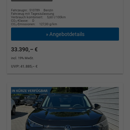
Fahrzeugnr.: 510789
Benzin
Fahrzeug mit Tageszulassung
Verbrauch kombiniert:
5,60 l/100km
CO
-Klasse:
D
2
CO
-Emissionen:
127,00 g/km
2
» Angebotdetails
33.390,– €
incl. 19% MwSt.
UVP:
41.885,– €