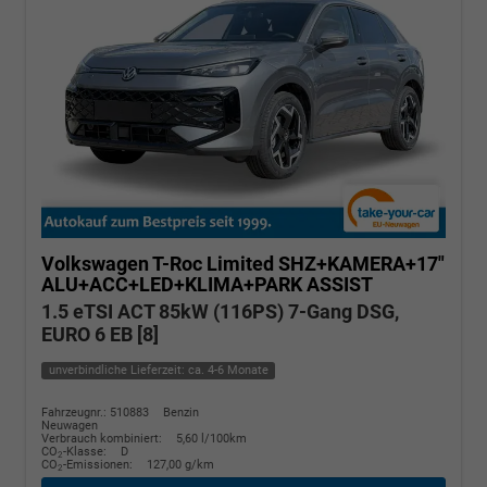
Volkswagen T-Roc
Limited SHZ+KAMERA+17"
ALU+ACC+LED+KLIMA+PARK ASSIST
1.5 eTSI ACT 85kW (116PS) 7-Gang DSG,
EURO 6 EB [8]
unverbindliche Lieferzeit: ca. 4-6 Monate
Fahrzeugnr.: 510883
Benzin
Neuwagen
Verbrauch kombiniert:
5,60 l/100km
CO
-Klasse:
D
2
CO
-Emissionen:
127,00 g/km
2