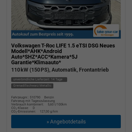
Volkswagen T-Roc
LIFE 1.5 eTSI DSG Neues
Modell*AHK*Android
Auto*SHZ*ACC*Kamera*5J
Garantie*Klimaauto*
110 kW (150 PS), Automatik, Frontantrieb
unverbindliche Lieferzeit:
14 Tage
Grenadillschwarz Metallic
Fahrzeugnr.: 510790
Benzin
Fahrzeug mit Tageszulassung
Verbrauch kombiniert:
5,60 l/100km
CO
-Klasse:
D
2
CO
-Emissionen:
127,00 g/km
2
» Angebotdetails