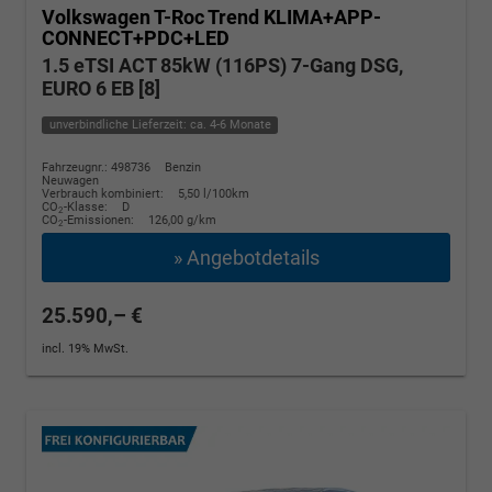
Volkswagen T-Roc
Trend KLIMA+APP-
CONNECT+PDC+LED
1.5 eTSI ACT 85kW (116PS) 7-Gang DSG,
EURO 6 EB [8]
unverbindliche Lieferzeit: ca. 4-6 Monate
Fahrzeugnr.: 498736
Benzin
Neuwagen
Verbrauch kombiniert:
5,50 l/100km
CO
-Klasse:
D
2
CO
-Emissionen:
126,00 g/km
2
» Angebotdetails
25.590,– €
incl. 19% MwSt.