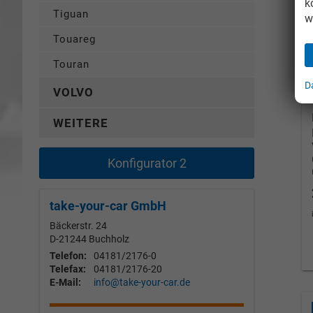
k
Tiguan
w
Touareg
Touran
D
VOLVO
WEITERE
Konfigurator 2
take-your-car GmbH
Bäckerstr. 24
D-21244
Buchholz
Telefon:
04181/2176-0
Telefax:
04181/2176-20
E-Mail:
info@take-your-car.de