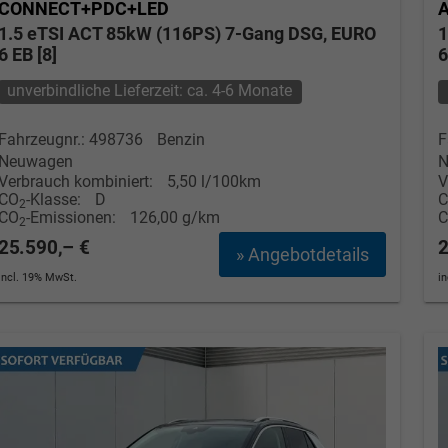
CONNECT+PDC+LED
1.5 eTSI ACT 85kW (116PS) 7-Gang DSG, EURO
1
6 EB [8]
6
unverbindliche Lieferzeit: ca. 4-6 Monate
Fahrzeugnr.: 498736
Benzin
F
Neuwagen
N
Verbrauch kombiniert:
5,50 l/100km
V
CO
-Klasse:
D
2
CO
-Emissionen:
126,00 g/km
2
25.590,– €
2
» Angebotdetails
incl. 19% MwSt.
i