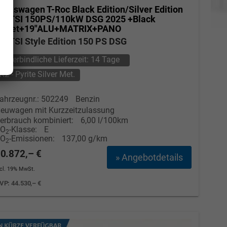
olkswagen T-Roc
Black Edition/Silver Edition
.5 TSI 150PS/110kW DSG 2025 +Black
Paket+19"ALU+MATRIX+PANO
.5 TSI Style Edition 150 PS DSG
unverbindliche Lieferzeit:
14 Tage
K2 - Pyrite Silver Met.
ahrzeugnr.: 502249
Benzin
euwagen mit Kurzzeitzulassung
erbrauch kombiniert:
6,00 l/100km
CO
-Klasse:
E
2
CO
-Emissionen:
137,00 g/km
2
0.872,– €
» Angebotdetails
ncl. 19% MwSt.
VP:
44.530,– €