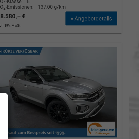
CO
-Klasse:
E
2
CO
-Emissionen:
137,00 g/km
2
8.580,– €
» Angebotdetails
ncl. 19% MwSt.