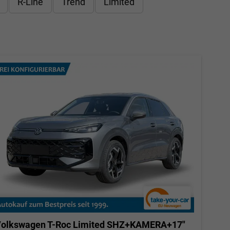
R-Line
Trend
Limited
olkswagen T-Roc
Limited SHZ+KAMERA+17"