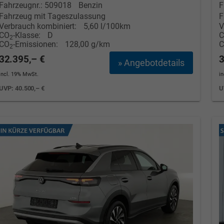
Fahrzeugnr.: 509018
Benzin
F
Fahrzeug mit Tageszulassung
F
Verbrauch kombiniert:
5,60 l/100km
V
Tom Wollschläger
yamin Schael
CO
-Klasse:
D
2
CO
-Emissionen:
128,00 g/km
2
Verkauf
Verkauf
32.395,– €
3
» Angebotdetails
Tel. 04181/2176-21
. 04181/2176-24
incl. 19% MwSt.
i
UVP:
40.500,– €
U
wollschlaeger@take-your-car.de
l@take-your-car.de