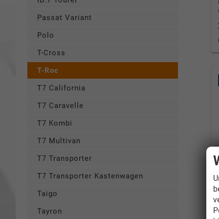
ID.7 Tourer
Passat Variant
Polo
T-Cross
T-Roc
T7 California
T7 Caravelle
T7 Kombi
T7 Multivan
T7 Transporter
T7 Transporter Kastenwagen
U
b
Taigo
v
P
Tayron