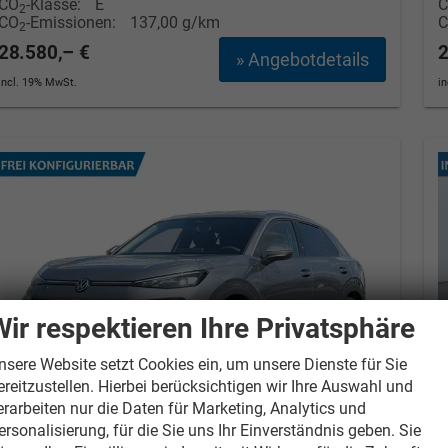
CO
-Klasse:
E
2
CO
-Emissionen:
137,00 g/km
2
28.580,– €
2
» Angebotdetails
incl. 19% MwSt.
i
Wir respektieren Ihre Privatsphäre
nsere Website setzt Cookies ein, um unsere Dienste für Sie
ereitzustellen. Hierbei berücksichtigen wir Ihre Auswahl und
erarbeiten nur die Daten für Marketing, Analytics und
ersonalisierung, für die Sie uns Ihr Einverständnis geben. Sie