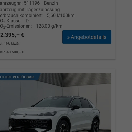
ahrzeugnr.: 511196
Benzin
ahrzeug mit Tageszulassung
Elvedin Calakovic
erbrauch kombiniert:
5,60 l/100km
CO
-Klasse:
D
2
Verkauf
CO
-Emissionen:
128,00 g/km
2
2.395,– €
» Angebotdetails
Tel. 04181/2176-27
ncl. 19% MwSt.
calakovic@take-your-car.de
VP:
40.500,– €