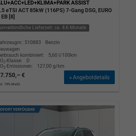
ALU+ACC+LED+KLIMA+PARK ASSIST
.5 eTSI ACT 85kW (116PS) 7-Gang DSG, EURO
 EB [8]
unverbindliche Lieferzeit: ca. 4-6 Monate
ahrzeugnr.: 510883
Benzin
euwagen
erbrauch kombiniert:
5,60 l/100km
CO
-Klasse:
D
2
CO
-Emissionen:
127,00 g/km
2
7.750,– €
» Angebotdetails
ncl. 19% MwSt.