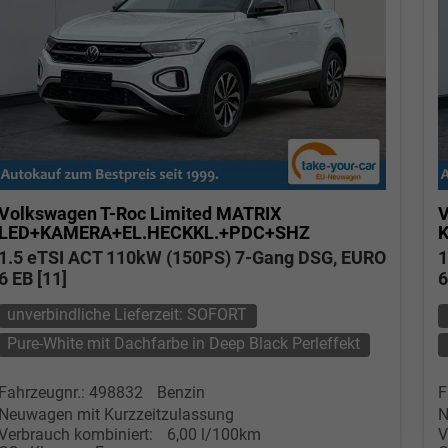
Volkswagen T-Roc
Limited MATRIX
V
LED+KAMERA+EL.HECKKL.+PDC+SHZ
1.5 eTSI ACT 110kW (150PS) 7-Gang DSG, EURO
1
6 EB [11]
6
unverbindliche Lieferzeit: SOFORT
Pure-White mit Dachfarbe in Deep Black Perleffekt
Fahrzeugnr.: 498832
Benzin
F
Neuwagen mit Kurzzeitzulassung
N
Verbrauch kombiniert:
6,00 l/100km
V