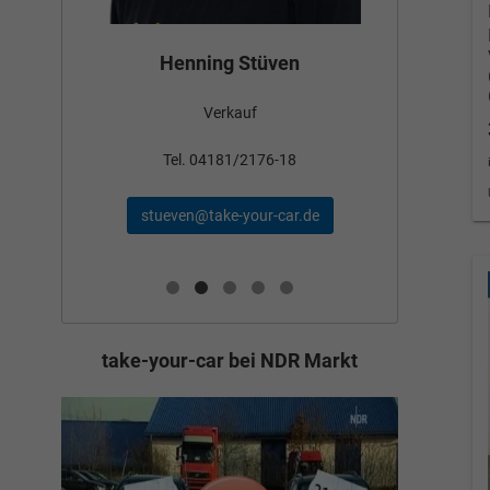
Bün
Henning Stüven
Verkauf
nden
Tel
Tel. 04181/2176-18
schae
stueven@take-your-car.de
de
take-your-car bei NDR Markt