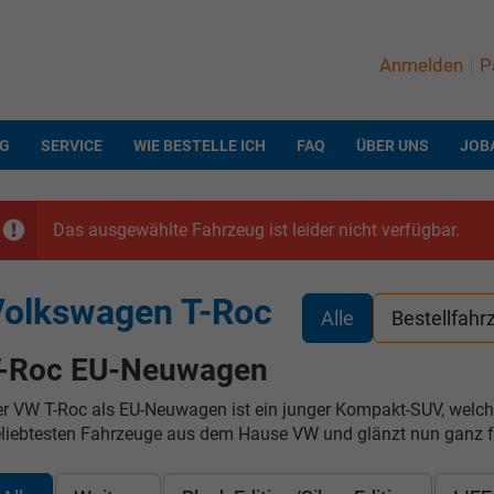
Anmelden
P
NG
SERVICE
WIE BESTELLE ICH
FAQ
ÜBER UNS
JOB
Das ausgewählte Fahrzeug ist leider nicht verfügbar.
Volkswagen T-Roc
Alle
Bestellfahr
-Roc EU-Neuwagen
r VW T-Roc als EU-Neuwagen ist ein junger Kompakt-SUV, welcher 
liebtesten Fahrzeuge aus dem Hause VW und glänzt nun ganz fri