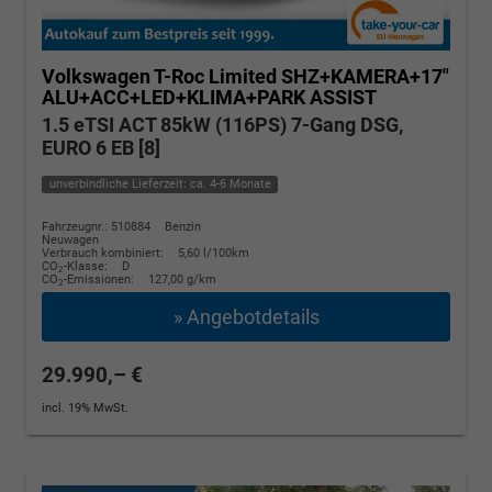
Volkswagen T-Roc
Limited SHZ+KAMERA+17"
ALU+ACC+LED+KLIMA+PARK ASSIST
1.5 eTSI ACT 85kW (116PS) 7-Gang DSG,
EURO 6 EB [8]
unverbindliche Lieferzeit: ca. 4-6 Monate
Fahrzeugnr.: 510884
Benzin
Neuwagen
Verbrauch kombiniert:
5,60 l/100km
CO
-Klasse:
D
2
CO
-Emissionen:
127,00 g/km
2
» Angebotdetails
29.990,– €
incl. 19% MwSt.