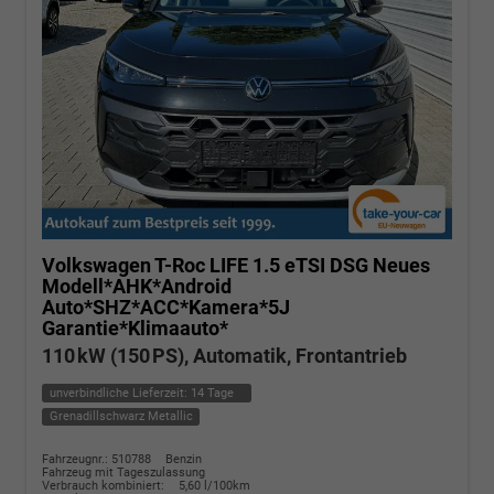
Volkswagen T-Roc
LIFE 1.5 eTSI DSG Neues
Modell*AHK*Android
Auto*SHZ*ACC*Kamera*5J
Garantie*Klimaauto*
110 kW (150 PS), Automatik, Frontantrieb
unverbindliche Lieferzeit:
14 Tage
Grenadillschwarz Metallic
Fahrzeugnr.: 510788
Benzin
Fahrzeug mit Tageszulassung
Verbrauch kombiniert:
5,60 l/100km