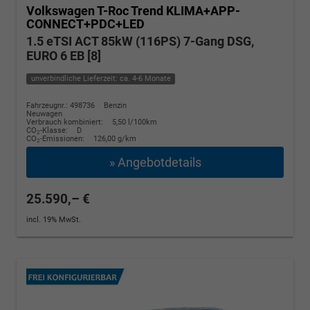
Volkswagen T-Roc
Trend KLIMA+APP-
CONNECT+PDC+LED
1.5 eTSI ACT 85kW (116PS) 7-Gang DSG,
EURO 6 EB [8]
unverbindliche Lieferzeit: ca. 4-6 Monate
Fahrzeugnr.: 498736
Benzin
Neuwagen
Verbrauch kombiniert:
5,50 l/100km
CO
-Klasse:
D
2
CO
-Emissionen:
126,00 g/km
2
» Angebotdetails
25.590,– €
incl. 19% MwSt.