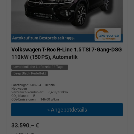
Volkswagen T-Roc
R-Line 1.5 TSI 7-Gang-DSG
110 kW (150 PS), Automatik
unverbindliche Lieferzeit:
14 Tage
Deep Black Perleffekt
Fahrzeugnr.: 508254
Benzin
Neuwagen
Verbrauch kombiniert:
6,40 l/100km
CO
-Klasse:
E
2
CO
-Emissionen:
146,00 g/km
2
» Angebotdetails
33.590,– €