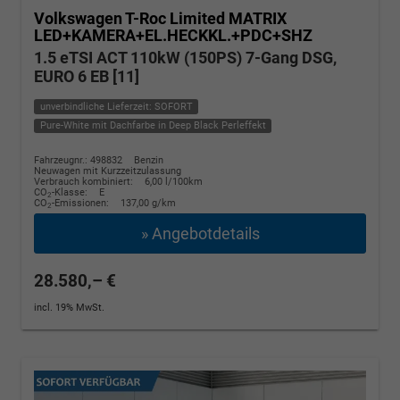
Volkswagen T-Roc
Limited MATRIX
LED+KAMERA+EL.HECKKL.+PDC+SHZ
1.5 eTSI ACT 110kW (150PS) 7-Gang DSG,
EURO 6 EB [11]
unverbindliche Lieferzeit: SOFORT
Pure-White mit Dachfarbe in Deep Black Perleffekt
Fahrzeugnr.: 498832
Benzin
Neuwagen mit Kurzzeitzulassung
Verbrauch kombiniert:
6,00 l/100km
CO
-Klasse:
E
2
CO
-Emissionen:
137,00 g/km
2
» Angebotdetails
28.580,– €
incl. 19% MwSt.