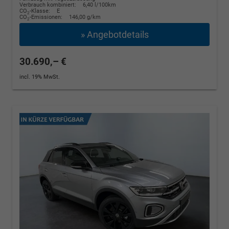
Verbrauch kombiniert:
6,40 l/100km
CO
-Klasse:
E
2
CO
-Emissionen:
146,00 g/km
2
» Angebotdetails
30.690,– €
incl. 19% MwSt.