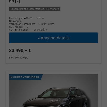
EB [2]
unverbindliche Lieferzeit: ca. 4-6 Monate
Fahrzeugnr.: 498651
Benzin
Neuwagen
Verbrauch kombiniert:
5,30 l/100km
CO
-Klasse:
D
2
CO
-Emissionen:
128,00 g/km
2
» Angebotdetails
33.490,– €
incl. 19% MwSt.