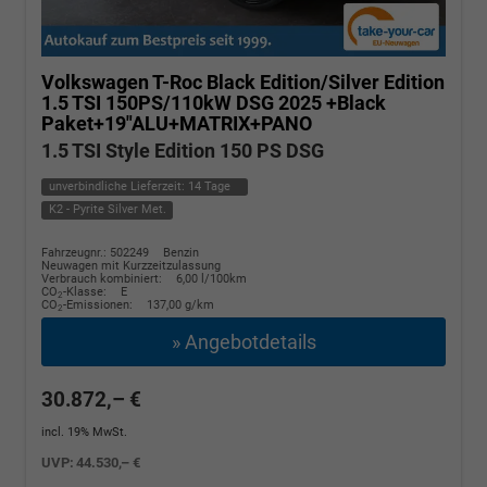
Volkswagen T-Roc
Black Edition/Silver Edition
1.5 TSI 150PS/110kW DSG 2025 +Black
Paket+19"ALU+MATRIX+PANO
1.5 TSI Style Edition 150 PS DSG
unverbindliche Lieferzeit:
14 Tage
K2 - Pyrite Silver Met.
Fahrzeugnr.: 502249
Benzin
Neuwagen mit Kurzzeitzulassung
Verbrauch kombiniert:
6,00 l/100km
CO
-Klasse:
E
2
CO
-Emissionen:
137,00 g/km
2
» Angebotdetails
30.872,– €
incl. 19% MwSt.
UVP:
44.530,– €