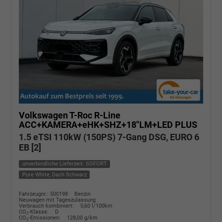
Volkswagen T-Roc
R-Line
ACC+KAMERA+eHK+SHZ+18"LM+LED PLUS
1.5 eTSI 110kW (150PS) 7-Gang DSG, EURO 6
EB [2]
unverbindliche Lieferzeit: SOFORT
Pure White, Dach Schwarz
Fahrzeugnr.: 500198
Benzin
Neuwagen mit Tageszulassung
Verbrauch kombiniert:
5,60 l/100km
CO
-Klasse:
D
2
CO
-Emissionen:
128,00 g/km
2