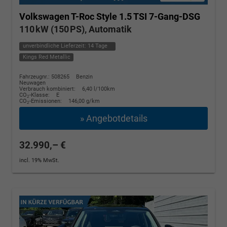
Volkswagen T-Roc
Style 1.5 TSI 7-Gang-DSG
110 kW (150 PS), Automatik
unverbindliche Lieferzeit:
14 Tage
Kings Red Metallic
Fahrzeugnr.: 508265
Benzin
Neuwagen
Verbrauch kombiniert:
6,40 l/100km
CO
-Klasse:
E
2
CO
-Emissionen:
146,00 g/km
2
» Angebotdetails
32.990,– €
incl. 19% MwSt.