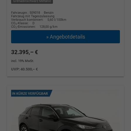
Grenadillschwarz Metallic
Fahrzeugnr.: 509018
Benzin
Fahrzeug mit Tageszulassung
Verbrauch kombiniert:
5,60 l/100km
CO
-Klasse:
D
2
CO
-Emissionen:
128,00 g/km
2
» Angebotdetails
32.395,– €
incl. 19% MwSt.
UVP:
40.500,– €