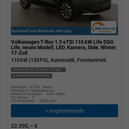
Volkswagen T-Roc
1.5 eTSI 110 kW Life DSG
Life, neues Modell, LED, Kamera, Side, Winter,
17-Zoll
110 kW (150 PS), Automatik, Frontantrieb
unverbindliche Lieferzeit:
14 Tage
Grenadillschwarz Metallic
Fahrzeugnr.: 511196
Benzin
Fahrzeug mit Tageszulassung
Verbrauch kombiniert:
5,60 l/100km
CO
-Klasse:
D
2
CO
-Emissionen:
128,00 g/km
2
» Angebotdetails
32.395,– €