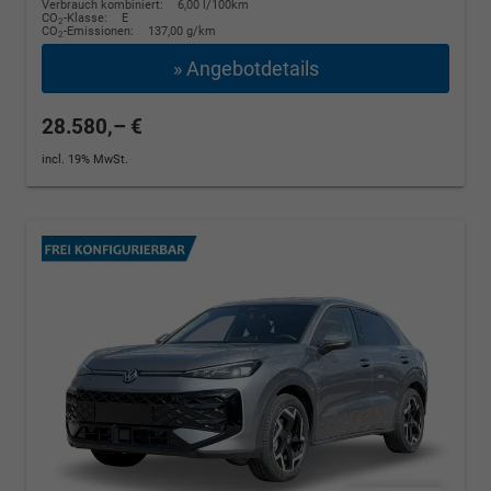
Verbrauch kombiniert:
6,00 l/100km
CO
-Klasse:
E
2
CO
-Emissionen:
137,00 g/km
2
» Angebotdetails
28.580,– €
incl. 19% MwSt.