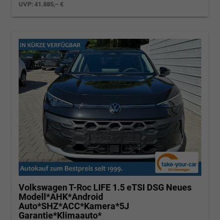
UVP:
41.885,– €
Volkswagen T-Roc
LIFE 1.5 eTSI DSG Neues
Modell*AHK*Android
Auto*SHZ*ACC*Kamera*5J
Garantie*Klimaauto*