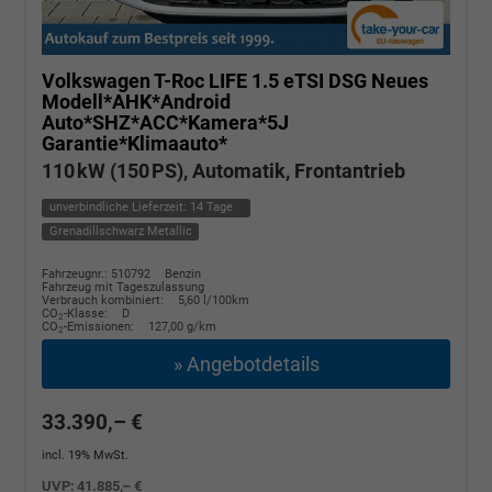
Volkswagen T-Roc
LIFE 1.5 eTSI DSG Neues
Modell*AHK*Android
Auto*SHZ*ACC*Kamera*5J
Garantie*Klimaauto*
110 kW (150 PS), Automatik, Frontantrieb
unverbindliche Lieferzeit:
14 Tage
Grenadillschwarz Metallic
Fahrzeugnr.: 510792
Benzin
Fahrzeug mit Tageszulassung
Verbrauch kombiniert:
5,60 l/100km
CO
-Klasse:
D
2
CO
-Emissionen:
127,00 g/km
2
» Angebotdetails
33.390,– €
incl. 19% MwSt.
UVP:
41.885,– €