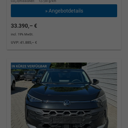
CO
-Emissionen:
127,00 g/km
2
» Angebotdetails
33.390,– €
incl. 19% MwSt.
UVP:
41.885,– €