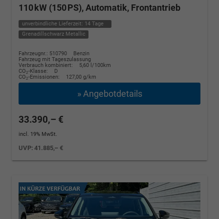
110 kW (150 PS), Automatik, Frontantrieb
unverbindliche Lieferzeit:
14 Tage
Grenadillschwarz Metallic
Fahrzeugnr.: 510790
Benzin
Fahrzeug mit Tageszulassung
Verbrauch kombiniert:
5,60 l/100km
CO
-Klasse:
D
2
CO
-Emissionen:
127,00 g/km
2
» Angebotdetails
33.390,– €
incl. 19% MwSt.
UVP:
41.885,– €