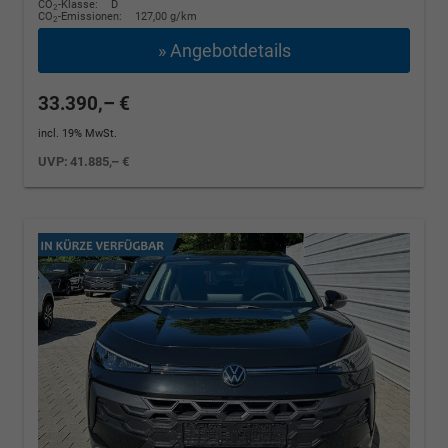
CO
-Klasse:
D
2
CO
-Emissionen:
127,00 g/km
2
» Angebotdetails
33.390,– €
incl. 19% MwSt.
UVP:
41.885,– €