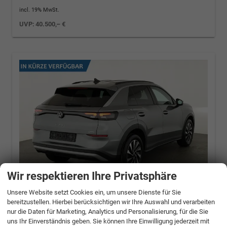
incl. 19% MwSt.
UVP:
40.500,– €
Wir respektieren Ihre Privatsphäre
Unsere Website setzt Cookies ein, um unsere Dienste für Sie
bereitzustellen. Hierbei berücksichtigen wir Ihre Auswahl und verarbeiten
Volkswagen T-Roc
1.5 eTSI 110 kW Life DSG
nur die Daten für Marketing, Analytics und Personalisierung, für die Sie
Life, neues Modell, LED, Kamera, Side, Winter,
uns Ihr Einverständnis geben. Sie können Ihre Einwilligung jederzeit mit
17-Zoll