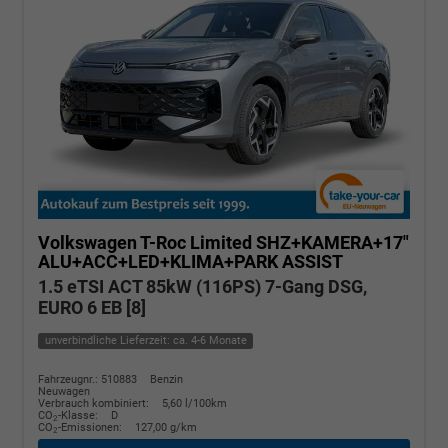
Volkswagen T-Roc
Limited SHZ+KAMERA+17"
ALU+ACC+LED+KLIMA+PARK ASSIST
1.5 eTSI ACT 85kW (116PS) 7-Gang DSG,
EURO 6 EB [8]
unverbindliche Lieferzeit: ca. 4-6 Monate
Fahrzeugnr.: 510883
Benzin
Neuwagen
Verbrauch kombiniert:
5,60 l/100km
CO
-Klasse:
D
2
CO
-Emissionen:
127,00 g/km
2