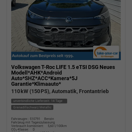
Volkswagen T-Roc
LIFE 1.5 eTSI DSG Neues
Modell*AHK*Android
Auto*SHZ*ACC*Kamera*5J
Garantie*Klimaauto*
110 kW (150 PS), Automatik, Frontantrieb
unverbindliche Lieferzeit:
14 Tage
Grenadillschwarz Metallic
Fahrzeugnr.: 510791
Benzin
Fahrzeug mit Tageszulassung
Verbrauch kombiniert:
5,60 l/100km
CO
-Klasse:
D
2