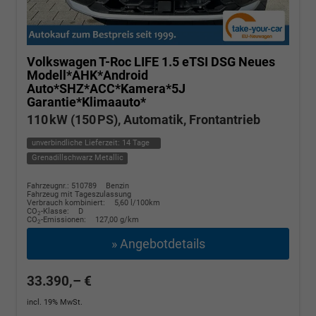
Volkswagen T-Roc
LIFE 1.5 eTSI DSG Neues
Modell*AHK*Android
Auto*SHZ*ACC*Kamera*5J
Garantie*Klimaauto*
110 kW (150 PS), Automatik, Frontantrieb
unverbindliche Lieferzeit:
14 Tage
Grenadillschwarz Metallic
Fahrzeugnr.: 510789
Benzin
Fahrzeug mit Tageszulassung
Verbrauch kombiniert:
5,60 l/100km
CO
-Klasse:
D
2
CO
-Emissionen:
127,00 g/km
2
» Angebotdetails
33.390,– €
incl. 19% MwSt.