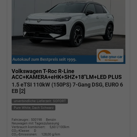
Volkswagen T-Roc
R-Line
ACC+KAMERA+eHK+SHZ+18"LM+LED PLUS
1.5 eTSI 110kW (150PS) 7-Gang DSG, EURO 6
EB [2]
unverbindliche Lieferzeit: SOFORT
Pure White, Dach Schwarz
Fahrzeugnr.: 500198
Benzin
Neuwagen mit Tageszulassung
Verbrauch kombiniert:
5,60 l/100km
CO
-Klasse:
D
2
CO
-Emissionen:
128,00 g/km
2