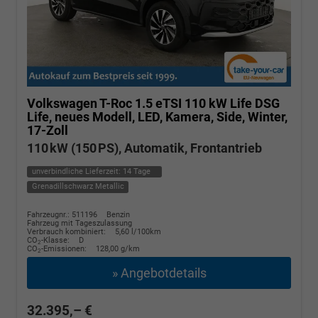
Volkswagen T-Roc
1.5 eTSI 110 kW Life DSG
Life, neues Modell, LED, Kamera, Side, Winter,
17-Zoll
110 kW (150 PS), Automatik, Frontantrieb
unverbindliche Lieferzeit:
14 Tage
Grenadillschwarz Metallic
Fahrzeugnr.: 511196
Benzin
Fahrzeug mit Tageszulassung
Verbrauch kombiniert:
5,60 l/100km
CO
-Klasse:
D
2
CO
-Emissionen:
128,00 g/km
2
» Angebotdetails
32.395,– €