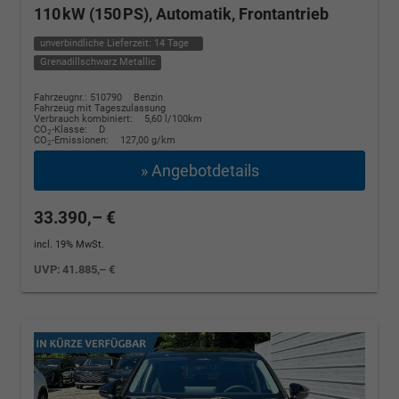
110 kW (150 PS), Automatik, Frontantrieb
unverbindliche Lieferzeit:
14 Tage
Grenadillschwarz Metallic
Fahrzeugnr.: 510790
Benzin
Fahrzeug mit Tageszulassung
Verbrauch kombiniert:
5,60 l/100km
CO
-Klasse:
D
2
CO
-Emissionen:
127,00 g/km
2
» Angebotdetails
33.390,– €
incl. 19% MwSt.
UVP:
41.885,– €