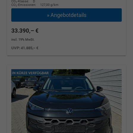
CO
-Klasse:
D
2
CO
-Emissionen:
127,00 g/km
2
» Angebotdetails
33.390,– €
incl. 19% MwSt.
UVP:
41.885,– €