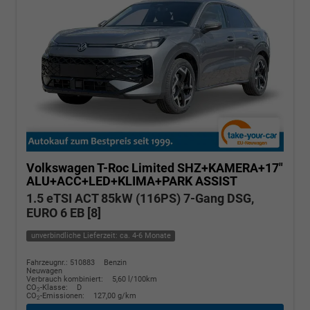
Volkswagen T-Roc
Limited SHZ+KAMERA+17"
ALU+ACC+LED+KLIMA+PARK ASSIST
1.5 eTSI ACT 85kW (116PS) 7-Gang DSG,
EURO 6 EB [8]
unverbindliche Lieferzeit: ca. 4-6 Monate
Fahrzeugnr.: 510883
Benzin
Neuwagen
Verbrauch kombiniert:
5,60 l/100km
CO
-Klasse:
D
2
CO
-Emissionen:
127,00 g/km
2