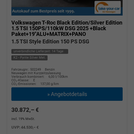
Volkswagen T-Roc
Black Edition/Silver Edition
1.5 TSI 150PS/110kW DSG 2025 +Black
Paket+19"ALU+MATRIX+PANO
1.5 TSI Style Edition 150 PS DSG
unverbindliche Lieferzeit:
14 Tage
K2 - Pyrite Silver Met.
Fahrzeugnr.: 502249
Benzin
Neuwagen mit Kurzzeitzulassung
Verbrauch kombiniert:
6,00 l/100km
CO
-Klasse:
E
2
CO
-Emissionen:
137,00 g/km
2
» Angebotdetails
30.872,– €
incl. 19% MwSt.
UVP:
44.530,– €