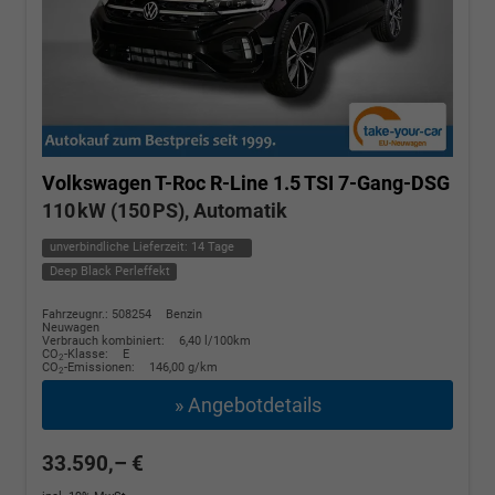
Volkswagen T-Roc
R-Line 1.5 TSI 7-Gang-DSG
110 kW (150 PS), Automatik
unverbindliche Lieferzeit:
14 Tage
Deep Black Perleffekt
Fahrzeugnr.: 508254
Benzin
Neuwagen
Verbrauch kombiniert:
6,40 l/100km
CO
-Klasse:
E
2
CO
-Emissionen:
146,00 g/km
2
» Angebotdetails
33.590,– €