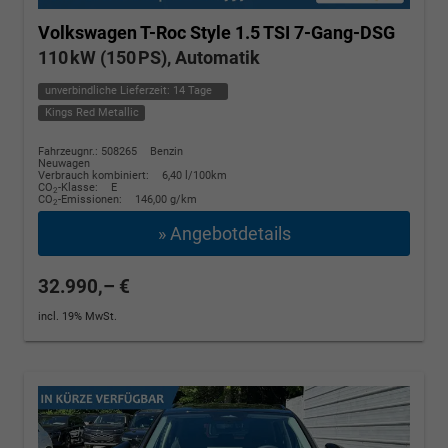
Volkswagen T-Roc
Style 1.5 TSI 7-Gang-DSG
110 kW (150 PS), Automatik
unverbindliche Lieferzeit:
14 Tage
Kings Red Metallic
Fahrzeugnr.: 508265
Benzin
Neuwagen
Verbrauch kombiniert:
6,40 l/100km
CO
-Klasse:
E
2
CO
-Emissionen:
146,00 g/km
2
» Angebotdetails
32.990,– €
incl. 19% MwSt.