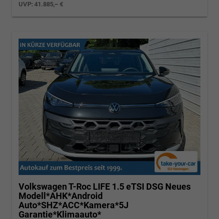
UVP:
41.885,– €
Volkswagen T-Roc
LIFE 1.5 eTSI DSG Neues
Modell*AHK*Android
Auto*SHZ*ACC*Kamera*5J
Garantie*Klimaauto*