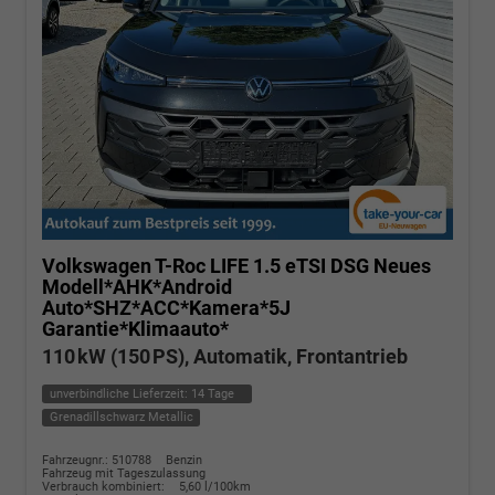
Volkswagen T-Roc
LIFE 1.5 eTSI DSG Neues
Modell*AHK*Android
Auto*SHZ*ACC*Kamera*5J
Garantie*Klimaauto*
110 kW (150 PS), Automatik, Frontantrieb
unverbindliche Lieferzeit:
14 Tage
Grenadillschwarz Metallic
Fahrzeugnr.: 510788
Benzin
Fahrzeug mit Tageszulassung
Verbrauch kombiniert:
5,60 l/100km