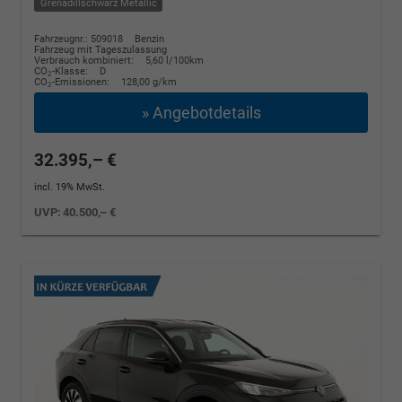
Grenadillschwarz Metallic
Fahrzeugnr.: 509018
Benzin
Fahrzeug mit Tageszulassung
Verbrauch kombiniert:
5,60 l/100km
CO
-Klasse:
D
2
CO
-Emissionen:
128,00 g/km
2
» Angebotdetails
32.395,– €
incl. 19% MwSt.
UVP:
40.500,– €