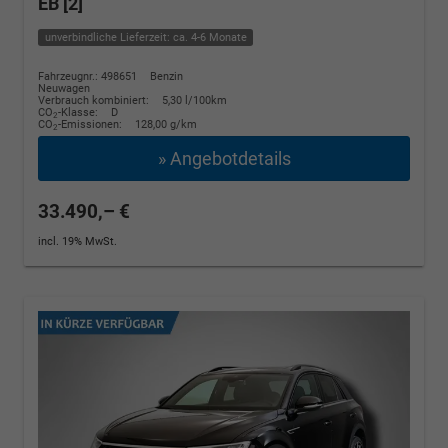
EB [2]
unverbindliche Lieferzeit: ca. 4-6 Monate
Fahrzeugnr.: 498651
Benzin
Neuwagen
Verbrauch kombiniert:
5,30 l/100km
CO
-Klasse:
D
2
CO
-Emissionen:
128,00 g/km
2
» Angebotdetails
33.490,– €
incl. 19% MwSt.