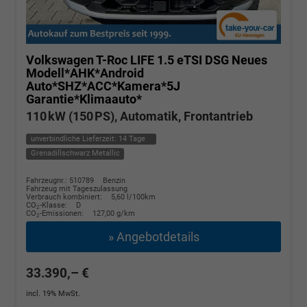
Volkswagen T-Roc
LIFE 1.5 eTSI DSG Neues
Modell*AHK*Android
Auto*SHZ*ACC*Kamera*5J
Garantie*Klimaauto*
110 kW (150 PS), Automatik, Frontantrieb
unverbindliche Lieferzeit:
14 Tage
Grenadillschwarz Metallic
Fahrzeugnr.: 510789
Benzin
Fahrzeug mit Tageszulassung
Verbrauch kombiniert:
5,60 l/100km
CO
-Klasse:
D
2
CO
-Emissionen:
127,00 g/km
2
» Angebotdetails
33.390,– €
incl. 19% MwSt.