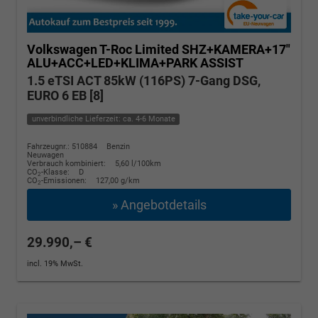
Volkswagen T-Roc
Limited SHZ+KAMERA+17"
ALU+ACC+LED+KLIMA+PARK ASSIST
1.5 eTSI ACT 85kW (116PS) 7-Gang DSG,
EURO 6 EB [8]
unverbindliche Lieferzeit: ca. 4-6 Monate
Fahrzeugnr.: 510884
Benzin
Neuwagen
Verbrauch kombiniert:
5,60 l/100km
CO
-Klasse:
D
2
CO
-Emissionen:
127,00 g/km
2
» Angebotdetails
29.990,– €
incl. 19% MwSt.