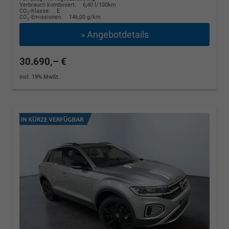
Verbrauch kombiniert:
6,40 l/100km
CO
-Klasse:
E
2
CO
-Emissionen:
146,00 g/km
2
» Angebotdetails
30.690,– €
incl. 19% MwSt.