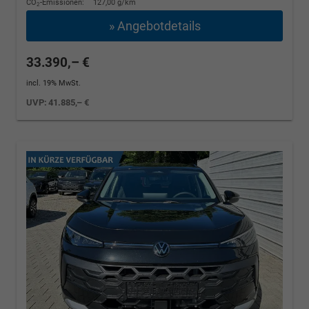
CO
-Emissionen:
127,00 g/km
2
» Angebotdetails
33.390,– €
incl. 19% MwSt.
UVP:
41.885,– €