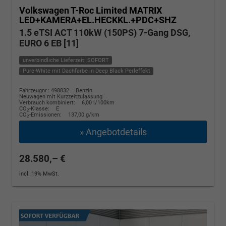
Volkswagen T-Roc
Limited MATRIX
LED+KAMERA+EL.HECKKL.+PDC+SHZ
1.5 eTSI ACT 110kW (150PS) 7-Gang DSG,
EURO 6 EB [11]
unverbindliche Lieferzeit: SOFORT
Pure-White mit Dachfarbe in Deep Black Perleffekt
Fahrzeugnr.: 498832
Benzin
Neuwagen mit Kurzzeitzulassung
Verbrauch kombiniert:
6,00 l/100km
CO
-Klasse:
E
2
CO
-Emissionen:
137,00 g/km
2
» Angebotdetails
28.580,– €
incl. 19% MwSt.