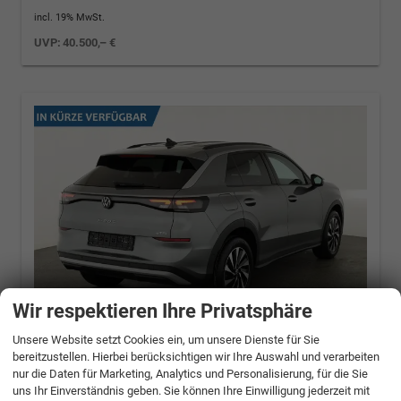
incl. 19% MwSt.
UVP:
40.500,– €
Wir respektieren Ihre Privatsphäre
Unsere Website setzt Cookies ein, um unsere Dienste für Sie
bereitzustellen. Hierbei berücksichtigen wir Ihre Auswahl und verarbeiten
Volkswagen T-Roc
1.5 eTSI 110 kW Life DSG
nur die Daten für Marketing, Analytics und Personalisierung, für die Sie
Life, neues Modell, LED, Kamera, Side, Winter,
uns Ihr Einverständnis geben. Sie können Ihre Einwilligung jederzeit mit
17-Zoll