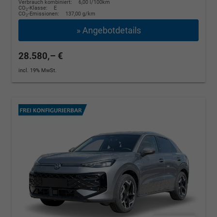
Verbrauch kombiniert:
6,00 l/100km
CO
-Klasse:
E
2
CO
-Emissionen:
137,00 g/km
2
» Angebotdetails
28.580,– €
incl. 19% MwSt.