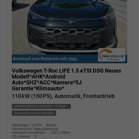
Volkswagen T-Roc
LIFE 1.5 eTSI DSG Neues
Modell*AHK*Android
Auto*SHZ*ACC*Kamera*5J
Garantie*Klimaauto*
110 kW (150 PS), Automatik, Frontantrieb
unverbindliche Lieferzeit:
14 Tage
Grenadillschwarz Metallic
Fahrzeugnr.: 510791
Benzin
Fahrzeug mit Tageszulassung
Verbrauch kombiniert:
5,60 l/100km
CO
-Klasse:
D
2