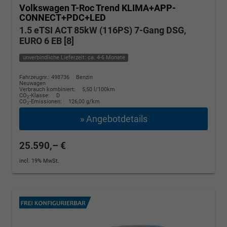
Volkswagen T-Roc
Trend KLIMA+APP-
CONNECT+PDC+LED
1.5 eTSI ACT 85kW (116PS) 7-Gang DSG,
EURO 6 EB [8]
unverbindliche Lieferzeit: ca. 4-6 Monate
Fahrzeugnr.: 498736
Benzin
Neuwagen
Verbrauch kombiniert:
5,50 l/100km
CO
-Klasse:
D
2
CO
-Emissionen:
126,00 g/km
2
» Angebotdetails
25.590,– €
incl. 19% MwSt.