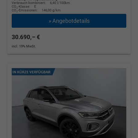
Verbrauch kombiniert:
6,40 l/100km
CO
-Klasse:
E
2
CO
-Emissionen:
146,00 g/km
2
» Angebotdetails
30.690,– €
incl. 19% MwSt.