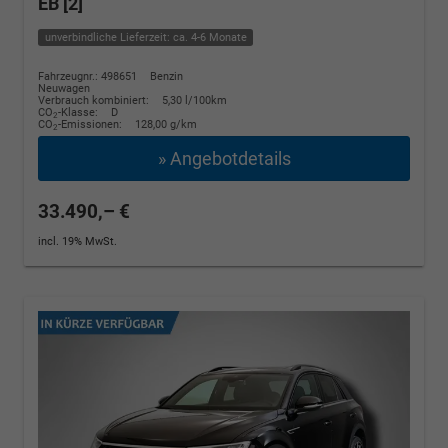
EB [2]
unverbindliche Lieferzeit: ca. 4-6 Monate
Fahrzeugnr.: 498651
Benzin
Neuwagen
Verbrauch kombiniert:
5,30 l/100km
CO
-Klasse:
D
2
CO
-Emissionen:
128,00 g/km
2
» Angebotdetails
33.490,– €
incl. 19% MwSt.