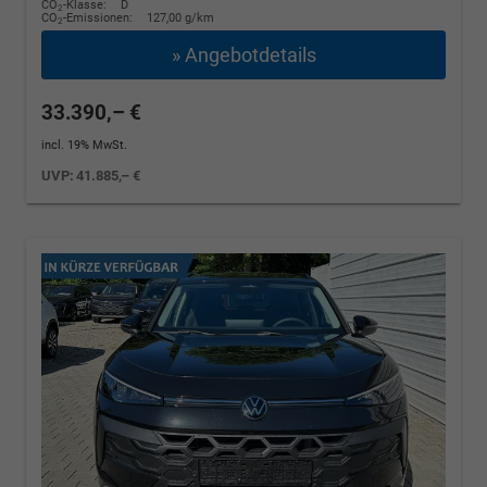
CO
-Klasse:
D
2
CO
-Emissionen:
127,00 g/km
2
» Angebotdetails
33.390,– €
incl. 19% MwSt.
UVP:
41.885,– €