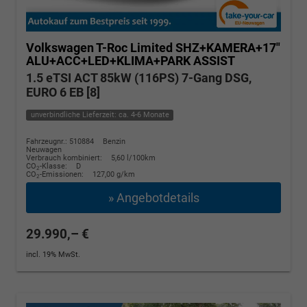
Volkswagen T-Roc
Limited SHZ+KAMERA+17"
ALU+ACC+LED+KLIMA+PARK ASSIST
1.5 eTSI ACT 85kW (116PS) 7-Gang DSG,
EURO 6 EB [8]
unverbindliche Lieferzeit: ca. 4-6 Monate
Fahrzeugnr.: 510884
Benzin
Neuwagen
Verbrauch kombiniert:
5,60 l/100km
CO
-Klasse:
D
2
CO
-Emissionen:
127,00 g/km
2
» Angebotdetails
29.990,– €
incl. 19% MwSt.