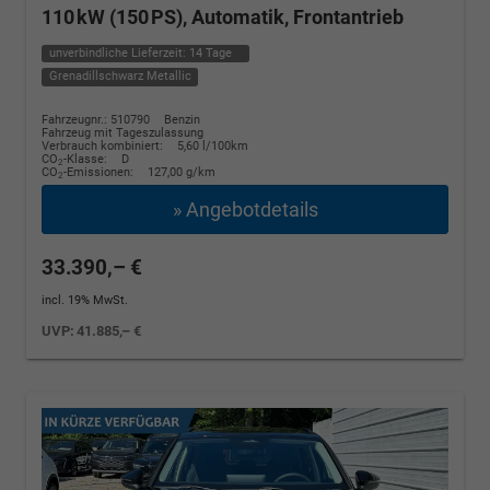
110 kW (150 PS), Automatik, Frontantrieb
unverbindliche Lieferzeit:
14 Tage
Grenadillschwarz Metallic
Fahrzeugnr.: 510790
Benzin
Fahrzeug mit Tageszulassung
Verbrauch kombiniert:
5,60 l/100km
CO
-Klasse:
D
2
CO
-Emissionen:
127,00 g/km
2
» Angebotdetails
33.390,– €
incl. 19% MwSt.
UVP:
41.885,– €