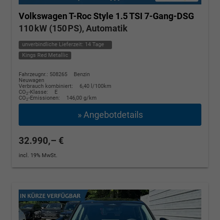
Volkswagen T-Roc
Style 1.5 TSI 7-Gang-DSG
110 kW (150 PS), Automatik
unverbindliche Lieferzeit:
14 Tage
Kings Red Metallic
Fahrzeugnr.: 508265
Benzin
Neuwagen
Verbrauch kombiniert:
6,40 l/100km
CO
-Klasse:
E
2
CO
-Emissionen:
146,00 g/km
2
» Angebotdetails
32.990,– €
incl. 19% MwSt.