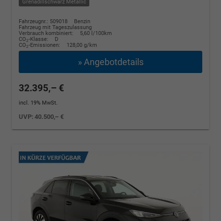
Grenadillschwarz Metallic
Fahrzeugnr.: 509018
Benzin
Fahrzeug mit Tageszulassung
Verbrauch kombiniert:
5,60 l/100km
CO
-Klasse:
D
2
CO
-Emissionen:
128,00 g/km
2
» Angebotdetails
32.395,– €
incl. 19% MwSt.
UVP:
40.500,– €