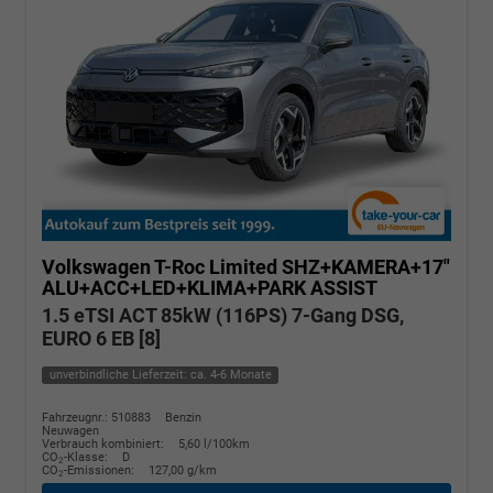
Volkswagen T-Roc
Limited SHZ+KAMERA+17"
ALU+ACC+LED+KLIMA+PARK ASSIST
1.5 eTSI ACT 85kW (116PS) 7-Gang DSG,
EURO 6 EB [8]
unverbindliche Lieferzeit: ca. 4-6 Monate
Fahrzeugnr.: 510883
Benzin
Neuwagen
Verbrauch kombiniert:
5,60 l/100km
CO
-Klasse:
D
2
CO
-Emissionen:
127,00 g/km
2