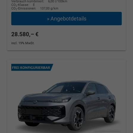
Verbrauch kombiniert:
6,00 l/100km
CO
-Klasse:
E
2
CO
-Emissionen:
137,00 g/km
2
» Angebotdetails
28.580,– €
incl. 19% MwSt.