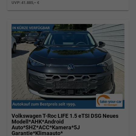
UVP:
41.885,– €
Volkswagen T-Roc
LIFE 1.5 eTSI DSG Neues
Modell*AHK*Android
Auto*SHZ*ACC*Kamera*5J
Garantie*Klimaauto*