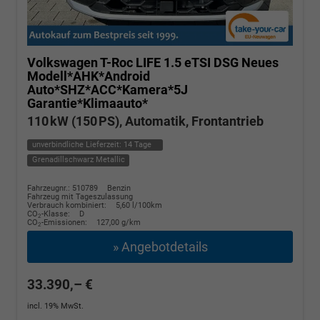
Volkswagen T-Roc
LIFE 1.5 eTSI DSG Neues
Modell*AHK*Android
Auto*SHZ*ACC*Kamera*5J
Garantie*Klimaauto*
110 kW (150 PS), Automatik, Frontantrieb
unverbindliche Lieferzeit:
14 Tage
Grenadillschwarz Metallic
Fahrzeugnr.: 510789
Benzin
Fahrzeug mit Tageszulassung
Verbrauch kombiniert:
5,60 l/100km
CO
-Klasse:
D
2
CO
-Emissionen:
127,00 g/km
2
» Angebotdetails
33.390,– €
incl. 19% MwSt.