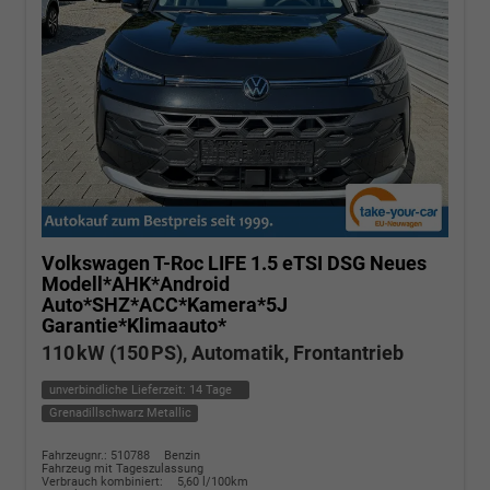
Volkswagen T-Roc
LIFE 1.5 eTSI DSG Neues
Modell*AHK*Android
Auto*SHZ*ACC*Kamera*5J
Garantie*Klimaauto*
110 kW (150 PS), Automatik, Frontantrieb
unverbindliche Lieferzeit:
14 Tage
Grenadillschwarz Metallic
Fahrzeugnr.: 510788
Benzin
Fahrzeug mit Tageszulassung
Verbrauch kombiniert:
5,60 l/100km