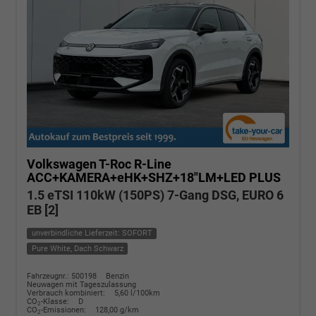
Volkswagen T-Roc
R-Line
ACC+KAMERA+eHK+SHZ+18"LM+LED PLUS
1.5 eTSI 110kW (150PS) 7-Gang DSG, EURO 6
EB [2]
unverbindliche Lieferzeit: SOFORT
Pure White, Dach Schwarz
Fahrzeugnr.: 500198
Benzin
Neuwagen mit Tageszulassung
Verbrauch kombiniert:
5,60 l/100km
CO
-Klasse:
D
2
CO
-Emissionen:
128,00 g/km
2