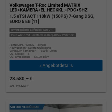
Volkswagen T-Roc
Limited MATRIX
LED+KAMERA+EL.HECKKL.+PDC+SHZ
1.5 eTSI ACT 110kW (150PS) 7-Gang DSG,
EURO 6 EB [11]
unverbindliche Lieferzeit: SOFORT
Pure-White mit Dachfarbe in Deep Black Perleffekt
Fahrzeugnr.: 498832
Benzin
Neuwagen mit Kurzzeitzulassung
Verbrauch kombiniert:
6,00 l/100km
CO
-Klasse:
E
2
CO
-Emissionen:
137,00 g/km
2
» Angebotdetails
28.580,– €
incl. 19% MwSt.