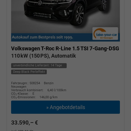
Volkswagen T-Roc
R-Line 1.5 TSI 7-Gang-DSG
110 kW (150 PS), Automatik
unverbindliche Lieferzeit:
14 Tage
Deep Black Perleffekt
Fahrzeugnr.: 508254
Benzin
Neuwagen
Verbrauch kombiniert:
6,40 l/100km
CO
-Klasse:
E
2
CO
-Emissionen:
146,00 g/km
2
» Angebotdetails
33.590,– €