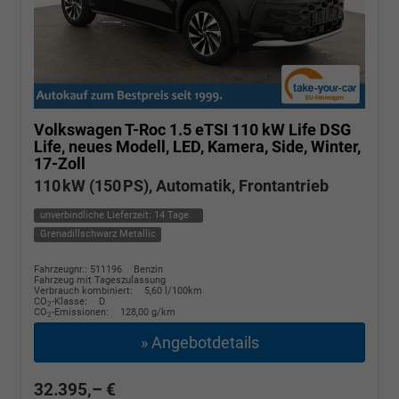
Volkswagen T-Roc
1.5 eTSI 110 kW Life DSG
Life, neues Modell, LED, Kamera, Side, Winter,
17-Zoll
110 kW (150 PS), Automatik, Frontantrieb
unverbindliche Lieferzeit:
14 Tage
Grenadillschwarz Metallic
Fahrzeugnr.: 511196
Benzin
Fahrzeug mit Tageszulassung
Verbrauch kombiniert:
5,60 l/100km
CO
-Klasse:
D
2
CO
-Emissionen:
128,00 g/km
2
» Angebotdetails
32.395,– €