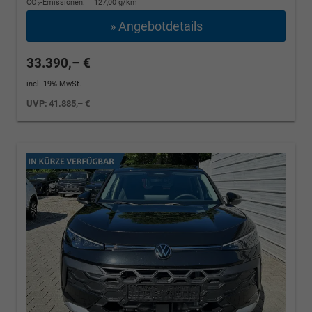
CO
-Emissionen:
127,00 g/km
2
» Angebotdetails
33.390,– €
incl. 19% MwSt.
UVP:
41.885,– €