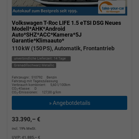
Volkswagen T-Roc
LIFE 1.5 eTSI DSG Neues
Modell*AHK*Android
Auto*SHZ*ACC*Kamera*5J
Garantie*Klimaauto*
110 kW (150 PS), Automatik, Frontantrieb
unverbindliche Lieferzeit:
14 Tage
Grenadillschwarz Metallic
Fahrzeugnr.: 510792
Benzin
Fahrzeug mit Tageszulassung
Verbrauch kombiniert:
5,60 l/100km
CO
-Klasse:
D
2
CO
-Emissionen:
127,00 g/km
2
» Angebotdetails
33.390,– €
incl. 19% MwSt.
UVP:
41.885,– €