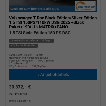
Volkswagen T-Roc
Black Edition/Silver Edition
1.5 TSI 150PS/110kW DSG 2025 +Black
Paket+19"ALU+MATRIX+PANO
1.5 TSI Style Edition 150 PS DSG
unverbindliche Lieferzeit:
14 Tage
K2 - Pyrite Silver Met.
Fahrzeugnr.: 502249
Benzin
Neuwagen mit Kurzzeitzulassung
Verbrauch kombiniert:
6,00 l/100km
CO
-Klasse:
E
2
CO
-Emissionen:
137,00 g/km
2
» Angebotdetails
30.872,– €
incl. 19% MwSt.
UVP:
44.530,– €