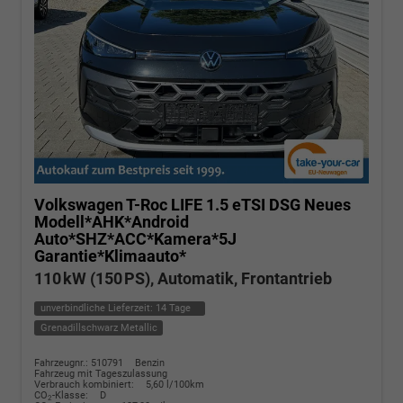
Volkswagen T-Roc
LIFE 1.5 eTSI DSG Neues
Modell*AHK*Android
Auto*SHZ*ACC*Kamera*5J
Garantie*Klimaauto*
110 kW (150 PS), Automatik, Frontantrieb
unverbindliche Lieferzeit:
14 Tage
Grenadillschwarz Metallic
Fahrzeugnr.: 510791
Benzin
Fahrzeug mit Tageszulassung
Verbrauch kombiniert:
5,60 l/100km
CO
-Klasse:
D
2