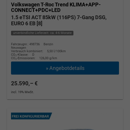
Volkswagen T-Roc
Trend KLIMA+APP-
CONNECT+PDC+LED
1.5 eTSI ACT 85kW (116PS) 7-Gang DSG,
EURO 6 EB [8]
unverbindliche Lieferzeit: ca. 4-6 Monate
Fahrzeugnr.: 498736
Benzin
Neuwagen
Verbrauch kombiniert:
5,50 l/100km
CO
-Klasse:
D
2
CO
-Emissionen:
126,00 g/km
2
» Angebotdetails
25.590,– €
incl. 19% MwSt.