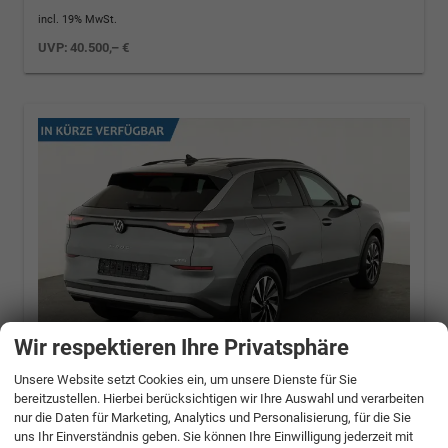
incl. 19% MwSt.
UVP:
40.500,– €
Wir respektieren Ihre Privatsphäre
Unsere Website setzt Cookies ein, um unsere Dienste für Sie
bereitzustellen. Hierbei berücksichtigen wir Ihre Auswahl und verarbeiten
Volkswagen T-Roc
1.5 eTSI 110 kW Life DSG
nur die Daten für Marketing, Analytics und Personalisierung, für die Sie
Life, neues Modell, LED, Kamera, Side, Winter,
uns Ihr Einverständnis geben. Sie können Ihre Einwilligung jederzeit mit
17-Zoll