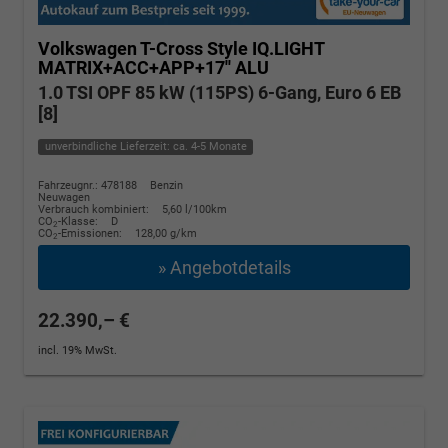
Volkswagen T-Cross
Style IQ.LIGHT
MATRIX+ACC+APP+17'' ALU
1.0 TSI OPF 85 kW (115PS) 6-Gang, Euro 6 EB
[8]
unverbindliche Lieferzeit: ca. 4-5 Monate
Fahrzeugnr.: 478188
Benzin
Neuwagen
Verbrauch kombiniert:
5,60 l/100km
CO
-Klasse:
D
2
CO
-Emissionen:
128,00 g/km
2
» Angebotdetails
22.390,– €
incl. 19% MwSt.