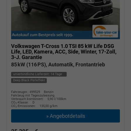
Volkswagen T-Cross
1.0 TSI 85 kW Life DSG
Life, LED, Kamera, ACC, Side, Winter, 17-Zoll,
3-J. Garantie
85 kW (116 PS), Automatik, Frontantrieb
unverbindliche Lieferzeit:
14 Tage
Deep Black Perleffekt
Fahrzeugnr.: 499529
Benzin
Fahrzeug mit Tageszulassung
Verbrauch kombiniert:
5,90 l/100km
CO
-Klasse:
D
2
CO
-Emissionen:
135,00 g/km
2
» Angebotdetails