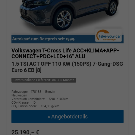
Volkswagen T-Cross
Life ACC+KLIMA+APP-
CONNECT+PDC+LED+16'' ALU
1.5 TSI ACT OPF 110 KW (150PS) 7-Gang-DSG
Euro 6 EB [8]
unverbindliche Lieferzeit: ca. 4-5 Monate
Fahrzeugnr.: 478183
Benzin
Neuwagen
Verbrauch kombiniert:
5,90 l/100km
CO
-Klasse:
D
2
CO
-Emissionen:
134,00 g/km
2
» Angebotdetails
25.190,– €