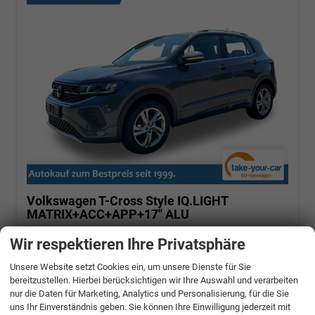
Volkswagen T-Cross
Style IQ.LIGHT
MATRIX+ACC+APP+17'' ALU
1.0 TSI OPF 85 kW (115PS) 7-Gang-DSG, Euro
Wir respektieren Ihre Privatsphäre
6 EB [8]
Unsere Website setzt Cookies ein, um unsere Dienste für Sie
unverbindliche Lieferzeit: ca. 4-5 Monate
bereitzustellen. Hierbei berücksichtigen wir Ihre Auswahl und verarbeiten
nur die Daten für Marketing, Analytics und Personalisierung, für die Sie
Fahrzeugnr.: 478189
Benzin
uns Ihr Einverständnis geben. Sie können Ihre Einwilligung jederzeit mit
Neuwagen
Verbrauch kombiniert:
5,80 l/100km