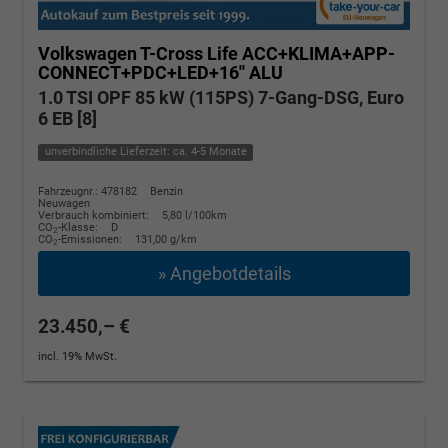
Volkswagen T-Cross
Life ACC+KLIMA+APP-
CONNECT+PDC+LED+16'' ALU
1.0 TSI OPF 85 kW (115PS) 7-Gang-DSG, Euro
6 EB [8]
unverbindliche Lieferzeit: ca. 4-5 Monate
Fahrzeugnr.: 478182
Benzin
Neuwagen
Verbrauch kombiniert:
5,80 l/100km
CO
-Klasse:
D
2
CO
-Emissionen:
131,00 g/km
2
» Angebotdetails
23.450,– €
incl. 19% MwSt.