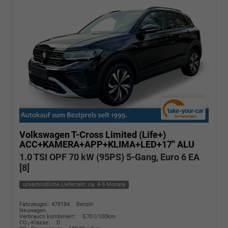
Volkswagen T-Cross
Limited (Life+)
ACC+KAMERA+APP+KLIMA+LED+17'' ALU
1.0 TSI OPF 70 kW (95PS) 5-Gang, Euro 6 EA
[8]
unverbindliche Lieferzeit: ca. 4-5 Monate
Fahrzeugnr.: 478184
Benzin
Neuwagen
Verbrauch kombiniert:
5,70 l/100km
CO
-Klasse:
D
2