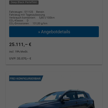
Deep Black Perleffekt
Fahrzeugnr.: 511125
Benzin
Fahrzeug mit Tageszulassung
Verbrauch kombiniert:
5,80 l/100km
CO
-Klasse:
D
2
CO
-Emissionen:
131,00 g/km
2
» Angebotdetails
25.111,– €
incl. 19% MwSt.
UVP:
35.070,– €