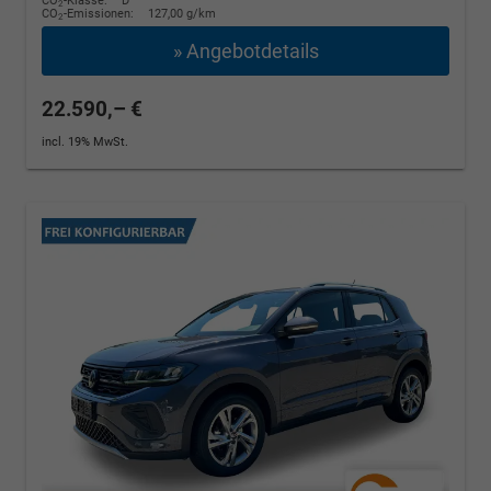
CO
-Klasse:
D
2
CO
-Emissionen:
127,00 g/km
2
» Angebotdetails
22.590,– €
incl. 19% MwSt.