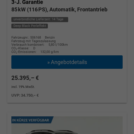
3-J. Garantie
85 kW (116 PS), Automatik, Frontantrieb
unverbindliche Lieferzeit:
14 Tage
Deep Black Perleffekt
Fahrzeugnr.: 506168
Benzin
Fahrzeug mit Tageszulassung
Verbrauch kombiniert:
5,80 l/100km
CO
-Klasse:
D
2
CO
-Emissionen:
132,00 g/km
2
» Angebotdetails
25.395,– €
incl. 19% MwSt.
UVP:
34.750,– €