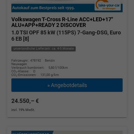
Volkswagen T-Cross
R-Line ACC+LED+17''
ALU+APP+READY 2 DISCOVER
1.0 TSI OPF 85 kW (115PS) 7-Gang-DSG, Euro
6 EB [8]
unverbindliche Lieferzeit: ca. 4-5 Monate
Fahrzeugnr.: 478192
Benzin
Neuwagen
Verbrauch kombiniert:
5,80 l/100km
CO
-Klasse:
D
2
CO
-Emissionen:
131,00 g/km
2
» Angebotdetails
24.550,– €
incl. 19% MwSt.