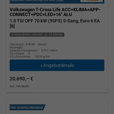
Volkswagen T-Cross
Life ACC+KLIMA+APP-
CONNECT+PDC+LED+16'' ALU
1.0 TSI OPF 70 kW (95PS) 5-Gang, Euro 6 EA
[8]
unverbindliche Lieferzeit: ca. 4-5 Monate
Fahrzeugnr.: 478180
Benzin
Neuwagen
Verbrauch kombiniert:
5,70 l/100km
CO
-Klasse:
D
2
CO
-Emissionen:
128,00 g/km
2
» Angebotdetails
20.690,– €
incl. 19% MwSt.