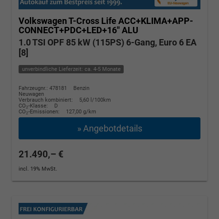
Volkswagen T-Cross
Life ACC+KLIMA+APP-
CONNECT+PDC+LED+16'' ALU
1.0 TSI OPF 85 kW (115PS) 6-Gang, Euro 6 EA
[8]
unverbindliche Lieferzeit: ca. 4-5 Monate
Fahrzeugnr.: 478181
Benzin
Neuwagen
Verbrauch kombiniert:
5,60 l/100km
CO
-Klasse:
D
2
CO
-Emissionen:
127,00 g/km
2
» Angebotdetails
21.490,– €
incl. 19% MwSt.