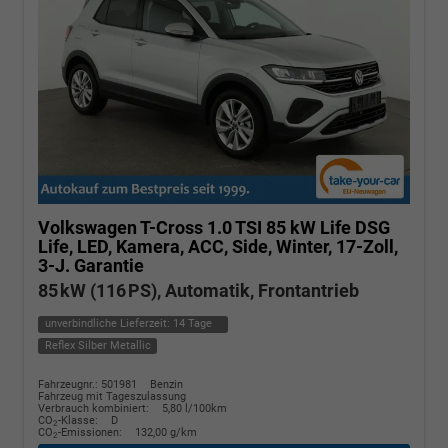
Volkswagen T-Cross
1.0 TSI 85 kW Life DSG
Life, LED, Kamera, ACC, Side, Winter, 17-Zoll,
3-J. Garantie
85 kW (116 PS), Automatik, Frontantrieb
unverbindliche Lieferzeit:
14 Tage
Reflex Silber Metallic
Fahrzeugnr.: 501981
Benzin
Fahrzeug mit Tageszulassung
Verbrauch kombiniert:
5,80 l/100km
CO
-Klasse:
D
2
CO
-Emissionen:
132,00 g/km
2