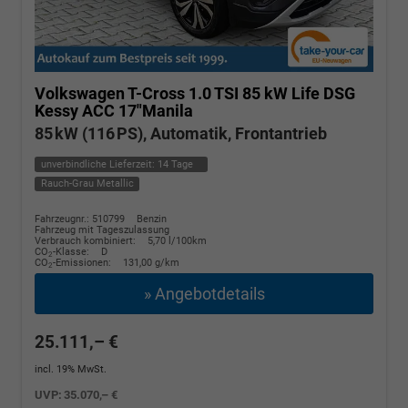
Volkswagen T-Cross
1.0 TSI 85 kW Life DSG
Kessy ACC 17"Manila
85 kW (116 PS), Automatik, Frontantrieb
unverbindliche Lieferzeit:
14 Tage
Rauch-Grau Metallic
Fahrzeugnr.: 510799
Benzin
Fahrzeug mit Tageszulassung
Verbrauch kombiniert:
5,70 l/100km
CO
-Klasse:
D
2
CO
-Emissionen:
131,00 g/km
2
» Angebotdetails
25.111,– €
incl. 19% MwSt.
UVP:
35.070,– €