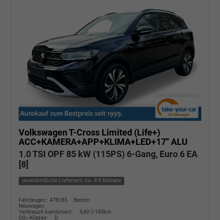
Volkswagen T-Cross
Limited (Life+)
ACC+KAMERA+APP+KLIMA+LED+17'' ALU
1.0 TSI OPF 85 kW (115PS) 6-Gang, Euro 6 EA
[8]
unverbindliche Lieferzeit: ca. 4-5 Monate
Fahrzeugnr.: 478185
Benzin
Neuwagen
Verbrauch kombiniert:
5,60 l/100km
CO
-Klasse:
D
2