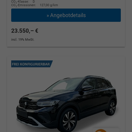
CO
-Klasse:
D
2
CO
-Emissionen:
127,00 g/km
2
» Angebotdetails
23.550,– €
incl. 19% MwSt.