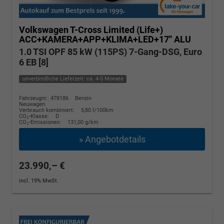
Volkswagen T-Cross
Limited (Life+)
ACC+KAMERA+APP+KLIMA+LED+17'' ALU
1.0 TSI OPF 85 kW (115PS) 7-Gang-DSG, Euro
6 EB [8]
unverbindliche Lieferzeit: ca. 4-5 Monate
Fahrzeugnr.: 478186
Benzin
Neuwagen
Verbrauch kombiniert:
5,80 l/100km
CO
-Klasse:
D
2
CO
-Emissionen:
131,00 g/km
2
» Angebotdetails
23.990,– €
incl. 19% MwSt.