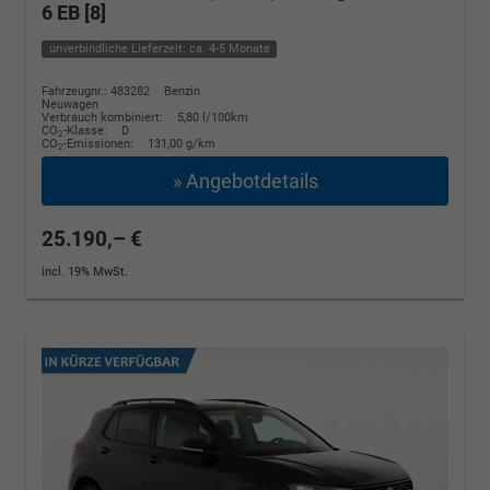
6 EB [8]
unverbindliche Lieferzeit: ca. 4-5 Monate
Fahrzeugnr.: 483282
Benzin
Neuwagen
Verbrauch kombiniert:
5,80 l/100km
CO
-Klasse:
D
2
CO
-Emissionen:
131,00 g/km
2
» Angebotdetails
25.190,– €
incl. 19% MwSt.