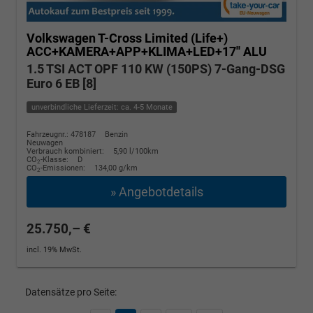
Volkswagen T-Cross
Limited (Life+)
ACC+KAMERA+APP+KLIMA+LED+17'' ALU
1.5 TSI ACT OPF 110 KW (150PS) 7-Gang-DSG
Euro 6 EB [8]
unverbindliche Lieferzeit: ca. 4-5 Monate
Fahrzeugnr.: 478187
Benzin
Neuwagen
Verbrauch kombiniert:
5,90 l/100km
CO
-Klasse:
D
2
CO
-Emissionen:
134,00 g/km
2
» Angebotdetails
25.750,– €
incl. 19% MwSt.
Datensätze pro Seite: