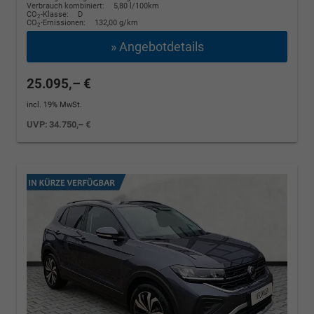
Verbrauch kombiniert:
5,80 l/100km
CO
-Klasse:
D
2
CO
-Emissionen:
132,00 g/km
2
» Angebotdetails
25.095,– €
incl. 19% MwSt.
UVP:
34.750,– €