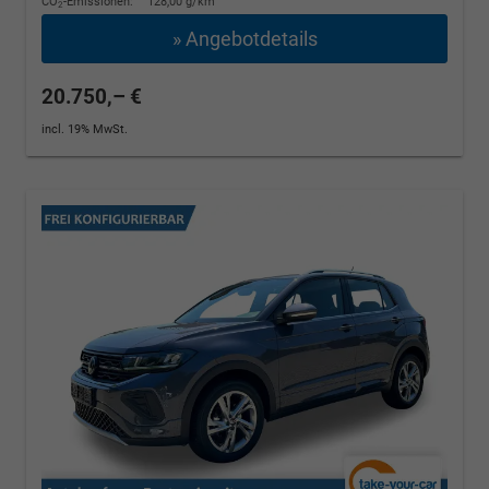
CO
-Emissionen:
128,00 g/km
2
» Angebotdetails
20.750,– €
incl. 19% MwSt.