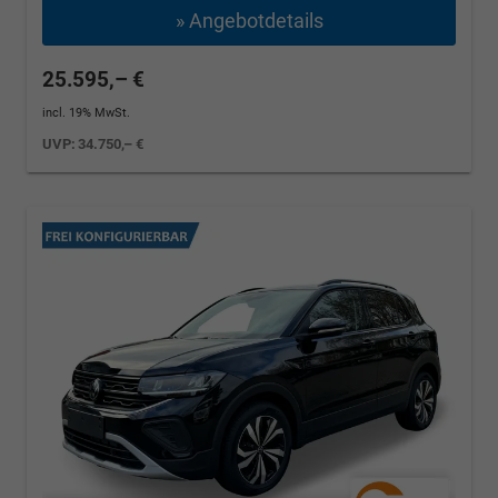
» Angebotdetails
25.595,– €
incl. 19% MwSt.
UVP:
34.750,– €