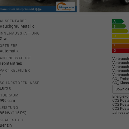
AUSSENFARBE
Rauchgrau Metallic
INNENAUSSTATTUNG
Grau
GETRIEBE
Automatik
ANTRIEBSACHSE
Verbrauch
Verbrauch
Frontantrieb
Verbrauch
Verbrauch
PARTIKELFILTER
Verbrauch
1
CO
-Emis
2
CO
-Klass
SCHADSTOFFKLASSE
2
Euro 6
Downlo
HUBRAUM
Energiekos
999 ccm
CO2 Koste
CO2 Koste
LEISTUNG
CO2 Koste
Jahresste
85 kW (116 PS)
KRAFTSTOFF
Benzin