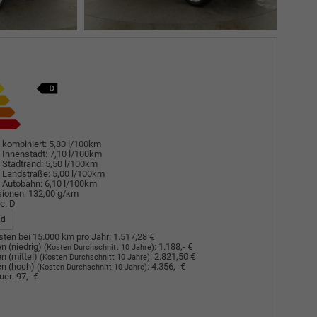
 kombiniert:
5,80 l/100km
 Innenstadt:
7,10 l/100km
 Stadtrand:
5,50 l/100km
 Landstraße:
5,00 l/100km
 Autobahn:
6,10 l/100km
sionen:
132,00 g/km
e:
D
ad
ten bei 15.000 km pro Jahr:
1.517,28 €
n (niedrig)
:
1.188,- €
(Kosten Durchschnitt 10 Jahre)
n (mittel)
:
2.821,50 €
(Kosten Durchschnitt 10 Jahre)
n (hoch)
:
4.356,- €
(Kosten Durchschnitt 10 Jahre)
uer:
97,- €