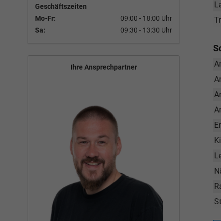
L
Geschäftszeiten
Mo-Fr:
09:00 - 18:00 Uhr
T
Sa:
09:30 - 13:30 Uhr
S
A
Ihre Ansprechpartner
A
A
A
E
K
L
N
R
St