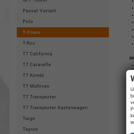
ID.7 Tourer
Passat Variant
Polo
T-Cross
T-Roc
T7 California
I
T7 Caravelle
T7 Kombi
T7 Multivan
U
b
T7 Transporter
v
T7 Transporter Kastenwagen
P
k
Taigo
w
Tayron
E