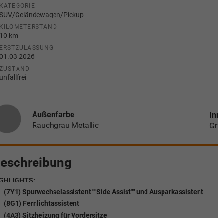
KATEGORIE
SUV/Geländewagen/Pickup
KILOMETERSTAND
10 km
ERSTZULASSUNG
01.03.2026
ZUSTAND
unfallfrei
Außenfarbe
In
Rauchgrau Metallic
Gr
eschreibung
GHLIGHTS:
(7Y1) Spurwechselassistent ""Side Assist"" und Ausparkassistent
(8G1) Fernlichtassistent
(4A3) Sitzheizung für Vordersitze