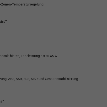
d 2-Zonen-Temperaturregelung
ist""
onsole hinten, Ladeleistung bis zu 45 W
zung, ABS, ASR, EDS, MSR und Gespannstabilisierung
t""