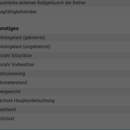
autstärke externes Rollgeräusch der Reifen
ragfähigkeitsindex
onstiges
nhängelast (gebremst)
nhängelast (ungebremst)
nzahl Sitzplätze
nzahl Vorbesitzer
rstzulassung
ilometerstand
eergewicht
ächste Hauptuntersuchung
adstand
ützlast