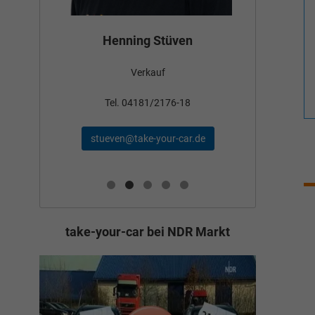
Bün
Henning Stüven
Verkauf
nden
Tel
Tel. 04181/2176-18
schae
stueven@take-your-car.de
de
take-your-car bei NDR Markt