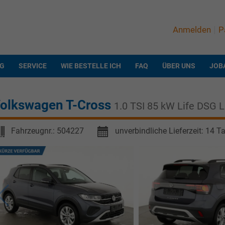
Anmelden
P
NG
SERVICE
WIE BESTELLE ICH
FAQ
ÜBER UNS
JOB
olkswagen T-Cross
1.0 TSI 85 kW Life DSG Li
Fahrzeugnr.:
504227
unverbindliche Lieferzeit:
14 T