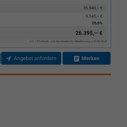
35.940,– €
Elvedin Calakovic
9.545,– €
26,6%
Verkauf
26.395,– €
Tel. 04181/2176-27
incl. 19% MwSt. und den Kosten für Überführung und Kfz-Brief
calakovic@take-your-car.de
Angebot anfordern
Merken