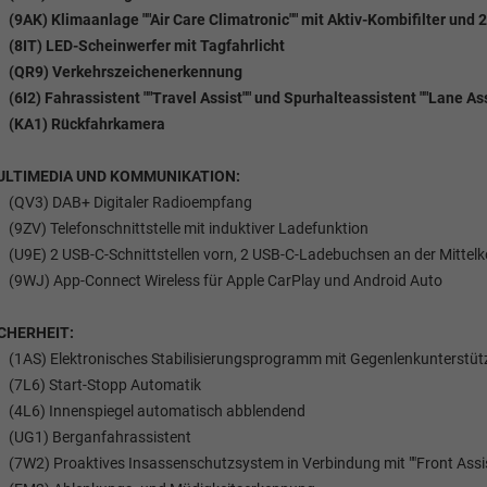
(9AK) Klimaanlage ""Air Care Climatronic"" mit Aktiv-Kombifilter un
(8IT) LED-Scheinwerfer mit Tagfahrlicht
(QR9) Verkehrszeichenerkennung
(6I2) Fahrassistent ""Travel Assist"" und Spurhalteassistent ""Lane Ass
(KA1) Rückfahrkamera
ULTIMEDIA UND KOMMUNIKATION:
(QV3) DAB+ Digitaler Radioempfang
(9ZV) Telefonschnittstelle mit induktiver Ladefunktion
(U9E) 2 USB-C-Schnittstellen vorn, 2 USB-C-Ladebuchsen an der Mittelk
(9WJ) App-Connect Wireless für Apple CarPlay und Android Auto
CHERHEIT:
(1AS) Elektronisches Stabilisierungsprogramm mit Gegenlenkunterstüt
(7L6) Start-Stopp Automatik
(4L6) Innenspiegel automatisch abblendend
(UG1) Berganfahrassistent
(7W2) Proaktives Insassenschutzsystem in Verbindung mit ""Front Assis