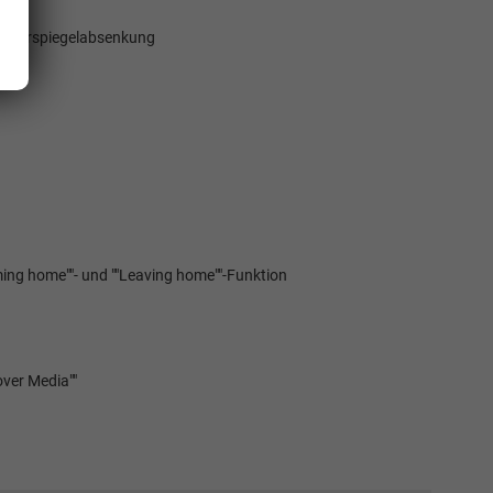
ifahrerspiegelabsenkung
ming home""- und ""Leaving home""-Funktion
over Media""