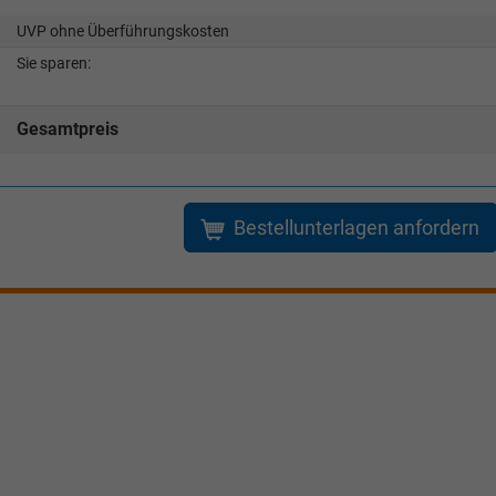
UVP ohne Überführungskosten
Tom Wollschläger
yamin Schael
Sie sparen:
Verkauf
Verkauf
Gesamtpreis
Tel. 04181/2176-21
. 04181/2176-24
wollschlaeger@take-your-car.de
l@take-your-car.de
Bestellunterlagen anfordern