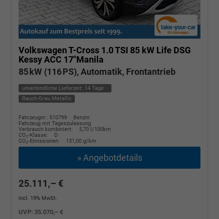
Volkswagen T-Cross
1.0 TSI 85 kW Life DSG
Kessy ACC 17"Manila
85 kW (116 PS), Automatik, Frontantrieb
unverbindliche Lieferzeit:
14 Tage
Rauch-Grau Metallic
Fahrzeugnr.: 510799
Benzin
Fahrzeug mit Tageszulassung
Verbrauch kombiniert:
5,70 l/100km
CO
-Klasse:
D
2
CO
-Emissionen:
131,00 g/km
2
» Angebotdetails
25.111,– €
incl. 19% MwSt.
UVP:
35.070,– €