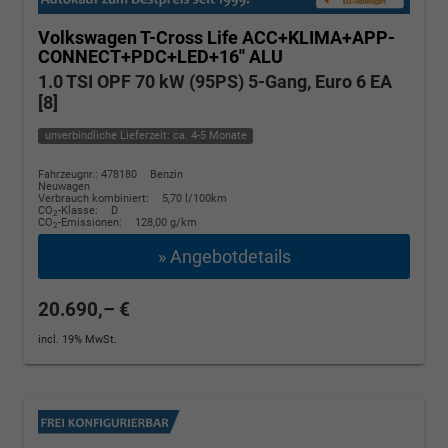
Volkswagen T-Cross
Life ACC+KLIMA+APP-
CONNECT+PDC+LED+16'' ALU
1.0 TSI OPF 70 kW (95PS) 5-Gang, Euro 6 EA
[8]
unverbindliche Lieferzeit: ca. 4-5 Monate
Fahrzeugnr.: 478180
Benzin
Neuwagen
Verbrauch kombiniert:
5,70 l/100km
CO
-Klasse:
D
2
CO
-Emissionen:
128,00 g/km
2
» Angebotdetails
20.690,– €
incl. 19% MwSt.