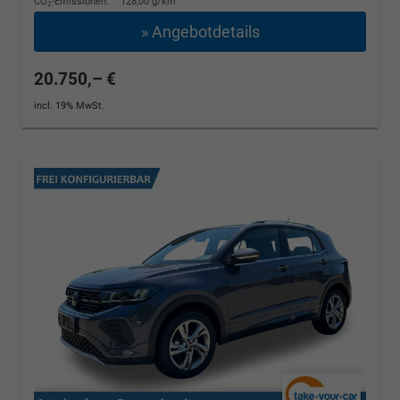
CO
-Emissionen:
128,00 g/km
2
» Angebotdetails
20.750,– €
incl. 19% MwSt.