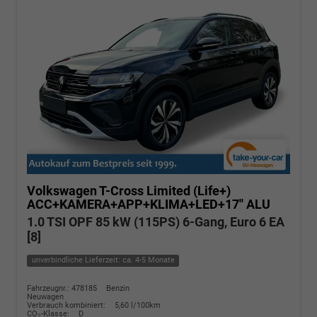
Volkswagen T-Cross
Limited (Life+)
ACC+KAMERA+APP+KLIMA+LED+17'' ALU
1.0 TSI OPF 85 kW (115PS) 6-Gang, Euro 6 EA
[8]
unverbindliche Lieferzeit: ca. 4-5 Monate
Fahrzeugnr.: 478185
Benzin
Neuwagen
Verbrauch kombiniert:
5,60 l/100km
CO
-Klasse:
D
2