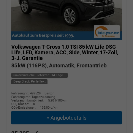
Volkswagen T-Cross
1.0 TSI 85 kW Life DSG
Life, LED, Kamera, ACC, Side, Winter, 17-Zoll,
3-J. Garantie
85 kW (116 PS), Automatik, Frontantrieb
unverbindliche Lieferzeit:
14 Tage
Deep Black Perleffekt
Fahrzeugnr.: 499529
Benzin
Fahrzeug mit Tageszulassung
Verbrauch kombiniert:
5,90 l/100km
CO
-Klasse:
D
2
CO
-Emissionen:
135,00 g/km
2
» Angebotdetails