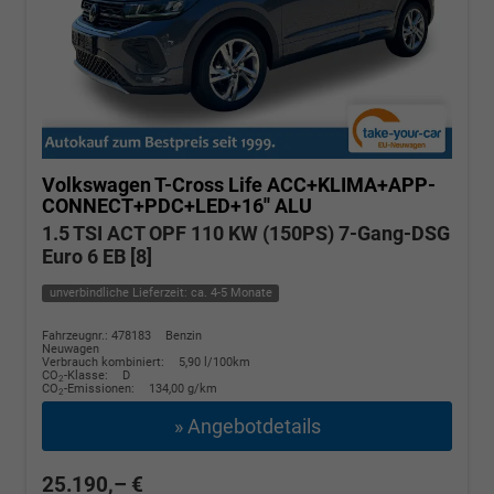
Volkswagen T-Cross
Life ACC+KLIMA+APP-
CONNECT+PDC+LED+16'' ALU
1.5 TSI ACT OPF 110 KW (150PS) 7-Gang-DSG
Euro 6 EB [8]
unverbindliche Lieferzeit: ca. 4-5 Monate
Fahrzeugnr.: 478183
Benzin
Neuwagen
Verbrauch kombiniert:
5,90 l/100km
CO
-Klasse:
D
2
CO
-Emissionen:
134,00 g/km
2
» Angebotdetails
25.190,– €