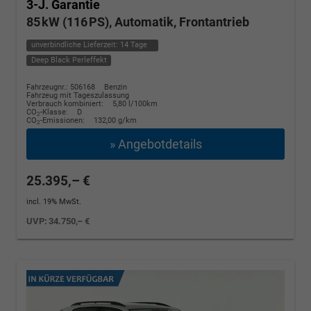
3-J. Garantie
85 kW (116 PS), Automatik, Frontantrieb
unverbindliche Lieferzeit:
14 Tage
Deep Black Perleffekt
Fahrzeugnr.: 506168
Benzin
Fahrzeug mit Tageszulassung
Verbrauch kombiniert:
5,80 l/100km
CO
-Klasse:
D
2
CO
-Emissionen:
132,00 g/km
2
» Angebotdetails
25.395,– €
incl. 19% MwSt.
UVP:
34.750,– €