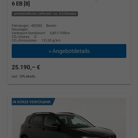
6 EB [8]
unverbindliche Lieferzeit: ca. 4-5 Monate
Fahrzeugnr.: 483282
Benzin
Neuwagen
Verbrauch kombiniert:
5,80 l/100km
CO
-Klasse:
D
2
CO
-Emissionen:
131,00 g/km
2
» Angebotdetails
25.190,– €
incl. 19% MwSt.