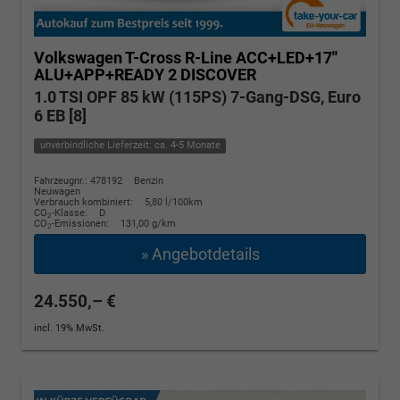
Volkswagen T-Cross
R-Line ACC+LED+17''
ALU+APP+READY 2 DISCOVER
1.0 TSI OPF 85 kW (115PS) 7-Gang-DSG, Euro
6 EB [8]
unverbindliche Lieferzeit: ca. 4-5 Monate
Fahrzeugnr.: 478192
Benzin
Neuwagen
Verbrauch kombiniert:
5,80 l/100km
CO
-Klasse:
D
2
CO
-Emissionen:
131,00 g/km
2
» Angebotdetails
24.550,– €
incl. 19% MwSt.