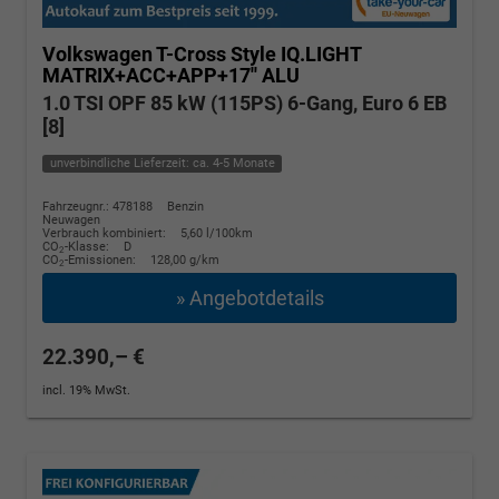
Volkswagen T-Cross
Style IQ.LIGHT
MATRIX+ACC+APP+17'' ALU
1.0 TSI OPF 85 kW (115PS) 6-Gang, Euro 6 EB
[8]
unverbindliche Lieferzeit: ca. 4-5 Monate
Fahrzeugnr.: 478188
Benzin
Neuwagen
Verbrauch kombiniert:
5,60 l/100km
CO
-Klasse:
D
2
CO
-Emissionen:
128,00 g/km
2
» Angebotdetails
22.390,– €
incl. 19% MwSt.