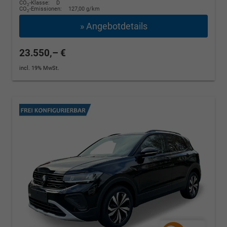
CO
-Klasse:
D
2
CO
-Emissionen:
127,00 g/km
2
» Angebotdetails
23.550,– €
incl. 19% MwSt.