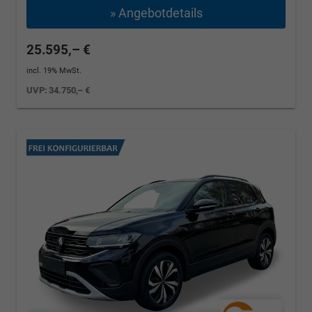
» Angebotdetails
25.595,– €
incl. 19% MwSt.
UVP:
34.750,– €