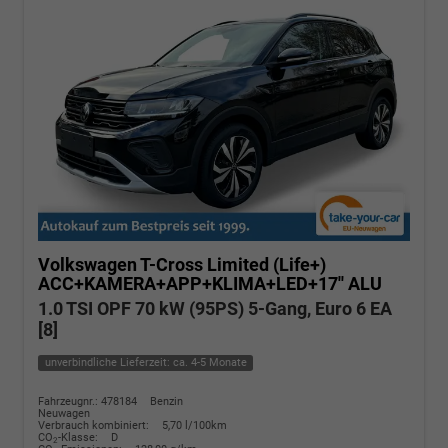
Volkswagen T-Cross
Limited (Life+)
ACC+KAMERA+APP+KLIMA+LED+17'' ALU
1.0 TSI OPF 70 kW (95PS) 5-Gang, Euro 6 EA
[8]
unverbindliche Lieferzeit: ca. 4-5 Monate
Fahrzeugnr.: 478184
Benzin
Neuwagen
Verbrauch kombiniert:
5,70 l/100km
CO
-Klasse:
D
2