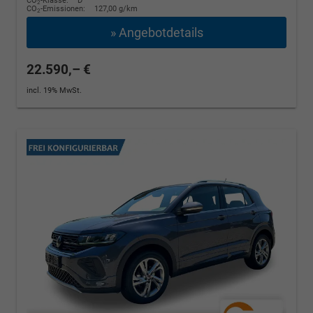
CO
-Klasse:
D
2
CO
-Emissionen:
127,00 g/km
2
» Angebotdetails
22.590,– €
incl. 19% MwSt.