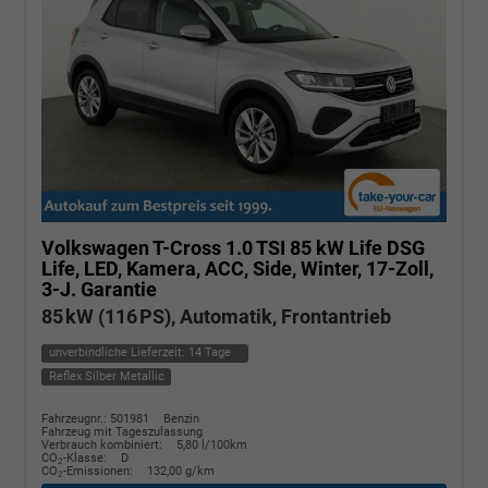
Volkswagen T-Cross
1.0 TSI 85 kW Life DSG
Life, LED, Kamera, ACC, Side, Winter, 17-Zoll,
3-J. Garantie
85 kW (116 PS), Automatik, Frontantrieb
unverbindliche Lieferzeit:
14 Tage
Reflex Silber Metallic
Fahrzeugnr.: 501981
Benzin
Fahrzeug mit Tageszulassung
Verbrauch kombiniert:
5,80 l/100km
CO
-Klasse:
D
2
CO
-Emissionen:
132,00 g/km
2