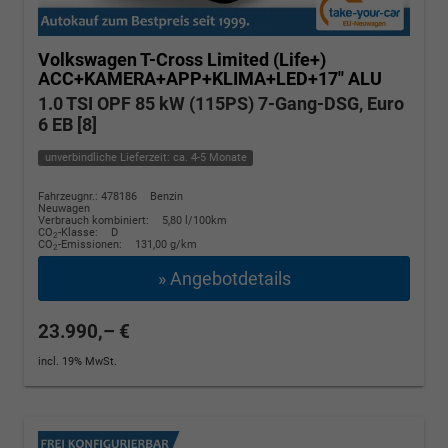
Volkswagen T-Cross
Limited (Life+)
ACC+KAMERA+APP+KLIMA+LED+17'' ALU
1.0 TSI OPF 85 kW (115PS) 7-Gang-DSG, Euro
6 EB [8]
unverbindliche Lieferzeit: ca. 4-5 Monate
Fahrzeugnr.: 478186
Benzin
Neuwagen
Verbrauch kombiniert:
5,80 l/100km
CO
-Klasse:
D
2
CO
-Emissionen:
131,00 g/km
2
» Angebotdetails
23.990,– €
incl. 19% MwSt.