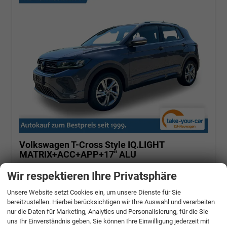
Volkswagen T-Cross
Style IQ.LIGHT
MATRIX+ACC+APP+17'' ALU
1.0 TSI OPF 85 kW (115PS) 7-Gang-DSG, Euro
Wir respektieren Ihre Privatsphäre
6 EB [8]
Unsere Website setzt Cookies ein, um unsere Dienste für Sie
unverbindliche Lieferzeit: ca. 4-5 Monate
bereitzustellen. Hierbei berücksichtigen wir Ihre Auswahl und verarbeiten
nur die Daten für Marketing, Analytics und Personalisierung, für die Sie
Fahrzeugnr.: 478189
Benzin
uns Ihr Einverständnis geben. Sie können Ihre Einwilligung jederzeit mit
Neuwagen
Verbrauch kombiniert:
5,80 l/100km