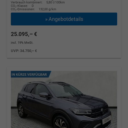
Verbrauch kombiniert:
5,80 l/100km
CO
-Klasse:
D
2
CO
-Emissionen:
132,00 g/km
2
» Angebotdetails
25.095,– €
incl. 19% MwSt.
UVP:
34.750,– €