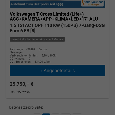
Volkswagen T-Cross
Limited (Life+)
ACC+KAMERA+APP+KLIMA+LED+17'' ALU
1.5 TSI ACT OPF 110 KW (150PS) 7-Gang-DSG
Euro 6 EB [8]
unverbindliche Lieferzeit: ca. 4-5 Monate
Fahrzeugnr.: 478187
Benzin
Neuwagen
Verbrauch kombiniert:
5,90 l/100km
CO
-Klasse:
D
2
CO
-Emissionen:
134,00 g/km
2
» Angebotdetails
25.750,– €
incl. 19% MwSt.
Datensätze pro Seite: