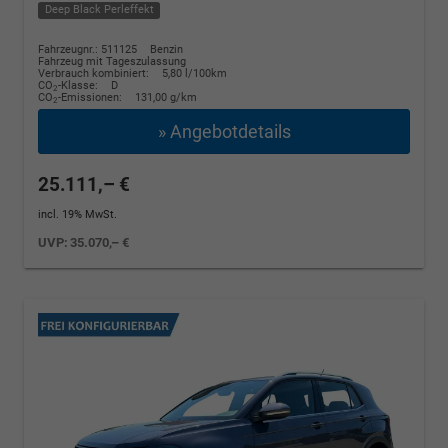
Deep Black Perleffekt
Fahrzeugnr.: 511125
Benzin
Fahrzeug mit Tageszulassung
Verbrauch kombiniert:
5,80 l/100km
CO
-Klasse:
D
2
CO
-Emissionen:
131,00 g/km
2
» Angebotdetails
25.111,– €
incl. 19% MwSt.
UVP:
35.070,– €