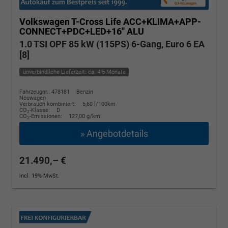
Volkswagen T-Cross
Life ACC+KLIMA+APP-
CONNECT+PDC+LED+16'' ALU
1.0 TSI OPF 85 kW (115PS) 6-Gang, Euro 6 EA
[8]
unverbindliche Lieferzeit: ca. 4-5 Monate
Fahrzeugnr.: 478181
Benzin
Neuwagen
Verbrauch kombiniert:
5,60 l/100km
CO
-Klasse:
D
2
CO
-Emissionen:
127,00 g/km
2
» Angebotdetails
21.490,– €
incl. 19% MwSt.