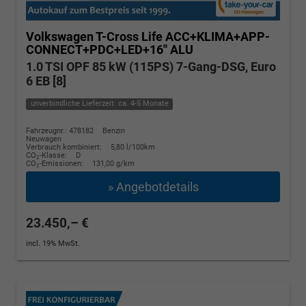
Volkswagen T-Cross
Life ACC+KLIMA+APP-
CONNECT+PDC+LED+16'' ALU
1.0 TSI OPF 85 kW (115PS) 7-Gang-DSG, Euro
6 EB [8]
unverbindliche Lieferzeit: ca. 4-5 Monate
Fahrzeugnr.: 478182
Benzin
Neuwagen
Verbrauch kombiniert:
5,80 l/100km
CO
-Klasse:
D
2
CO
-Emissionen:
131,00 g/km
2
» Angebotdetails
23.450,– €
incl. 19% MwSt.