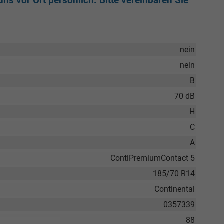
ns vor Ort persönlich. Bitte vereinbaren Sie
nein
nein
B
70 dB
H
C
A
ContiPremiumContact 5
185/70 R14
Continental
0357339
88