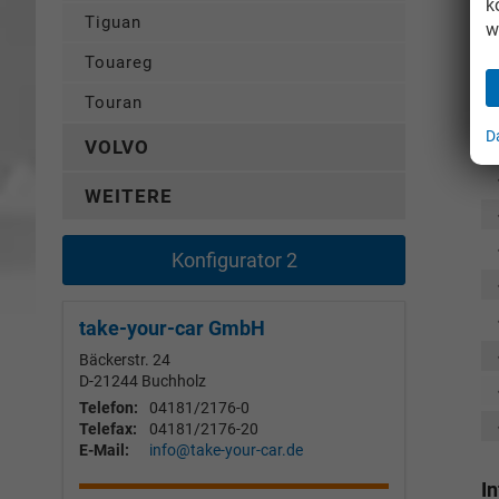
k
Tiguan
w
Touareg
Touran
D
VOLVO
WEITERE
Konfigurator 2
take-your-car GmbH
Bäckerstr. 24
D-21244
Buchholz
Telefon:
04181/2176-0
Telefax:
04181/2176-20
E-Mail:
info@take-your-car.de
I