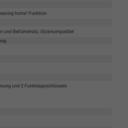
Leaving home"-Funktion
 und Beifahrersitz, iSize-kompatibel
rbag
ienung und 2 Funkklappschlüsseln