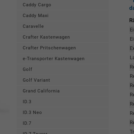
*
Caddy Cargo
d
Caddy Maxi
R
Caravelle
Ei
Crafter Kastenwagen
E
Crafter Pritschenwagen
E
L
e-Transporter Kastenwagen
R
Golf
Re
Golf Variant
R
Grand California
R
ID.3
R
ID.3 Neo
Re
R
ID.7
T