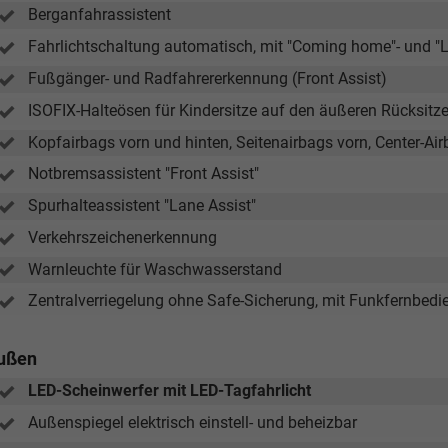
Berganfahrassistent
Elvedin Calakovic
Fahrlichtschaltung automatisch, mit "Coming home"- und "
 Wollschläger
Fußgänger- und Radfahrererkennung (Front Assist)
Verkauf
Verkauf
ISOFIX-Halteösen für Kindersitze auf den äußeren Rücksitzen
Tel. 04181/2176-27
Kopfairbags vorn und hinten, Seitenairbags vorn, Center-Ai
. 04181/2176-21
Notbremsassistent "Front Assist"
calakovic@take-your-car.de
aeger@take-your-car.de
Spurhalteassistent "Lane Assist"
Verkehrszeichenerkennung
Warnleuchte für Waschwasserstand
Zentralverriegelung ohne Safe-Sicherung, mit Funkfernbed
ußen
LED-Scheinwerfer mit LED-Tagfahrlicht
Außenspiegel elektrisch einstell- und beheizbar