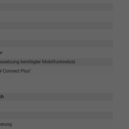
ar
aussetzung benötigter Mobilfunknetze)
W Connect Plus"
ch
ierung