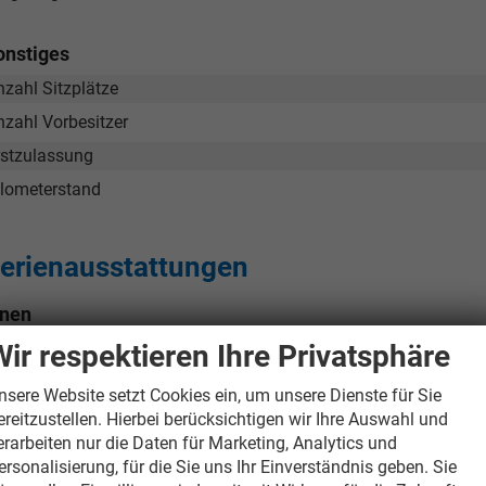
onstiges
nzahl Sitzplätze
nzahl Vorbesitzer
rstzulassung
ilometerstand
erienausstattungen
nnen
Wir respektieren Ihre Privatsphäre
2 Leseleuchten vorn
3 Kopfstützen hinten
nsere Website setzt Cookies ein, um unsere Dienste für Sie
Klimaanlage mit Aktiv-Kombifilter
ereitzustellen. Hierbei berücksichtigen wir Ihre Auswahl und
erarbeiten nur die Daten für Marketing, Analytics und
Dachhimmel in Ceramique
ersonalisierung, für die Sie uns Ihr Einverständnis geben. Sie