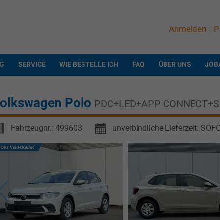
Anmelden
P
NG
SERVICE
WIE BESTELLE ICH
FAQ
ÜBER UNS
JOB
olkswagen Polo
PDC+LED+APP CONNECT+S
Fahrzeugnr.:
499603
unverbindliche Lieferzeit: SOF