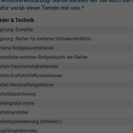
Terminvereinbarung! Gerne beraten wir Sie auch bei u
afür vorab einen Termin mit uns.*
äder & Technik
gnung: Eisreifen
ignung: Reifen für extreme Schneeverhältnis
xterne Rollgeräuschklasse
autstärke externes Rollgeräusch der Reifen
eifen-Geschwindigkeitsindex
ifen-Kraftstoffeffizienzklasse
eifen-Nasshaftungsklasse
eifenbezeichnung
eifengröße vorne
ifenhersteller
eifentypenkennung (Artikelnr.)
ragfähigkeitsindex