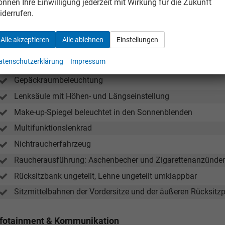
Dekoreinlagen "Licorice Black" für Instrumententafel und T
önnen Ihre Einwilligung jederzeit mit Wirkung für die Zukunft
iderrufen.
Dreipunkt-Automatiksicherheitsgurt für mittleren Rücksitzpl
Dreipunkt-Automatiksicherheitsgurte mit Gurtstraffer für di
Alle akzeptieren
Alle ablehnen
Einstellungen
Fahrersitz mit Höheneinstellung
atenschutzerklärung
Impressum
Fensterheber elektrisch
Gepäckraumbeleuchtung
Lenksäule mit Höhen- und Längseinstellung
Make-up-Spiegel beleuchtet in den Sonnenblenden
Multifunktionslenkrad
Nichtraucherfahrzeug
Raucherausführung: Aschenbecher und Zigarettenanzünder
Rücksitzbank ungeteilt, Lehne ungeteilt umklappbar
Sitzmittelbahnen der Vordersitze und der äußeren Rücksitzpl
nfotainment & Kommunikation