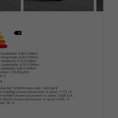
 kombiniert:
5,40 l/100km
 Innenstadt:
6,60 l/100km
 Stadtrand:
5,10 l/100km
 Landstraße:
4,70 l/100km
 Autobahn:
5,80 l/100km
sionen:
123,00 g/km
e:
D
ad
ten bei 15.000 km pro Jahr:
1.412,64 €
n (niedrig)
:
1.107,- €
(Kosten Durchschnitt 10 Jahre)
n (mittel)
:
2.629,12 €
(Kosten Durchschnitt 10 Jahre)
n (hoch)
:
4.059,- €
(Kosten Durchschnitt 10 Jahre)
uer:
78,- €