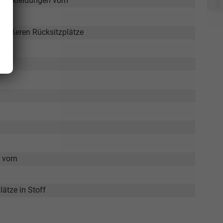
ürverkleidungen vorn
atz
e äußeren Rücksitzplätze
 vorn
ätze in Stoff