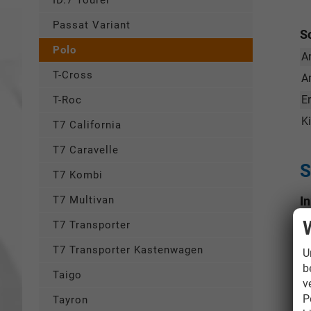
ID.7 Tourer
Passat Variant
S
Polo
A
T-Cross
A
E
T-Roc
K
T7 California
T7 Caravelle
S
T7 Kombi
I
T7 Multivan
T7 Transporter
T7 Transporter Kastenwagen
U
b
Taigo
v
P
Tayron