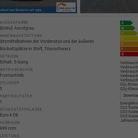
AUSSENFARBE
6U6U
Ascotgrau
INNENAUSSTATTUNG
Sitzmittelbahnen der Vordersitze und der äußeren
Rücksitzplätze in Stoff, Titanschwarz
GETRIEBE
Schalt. 5-Gang
Verbrauch
Verbrauch
ANTRIEBSACHSE
Verbrauch
Frontantrieb
Verbrauch
Verbrauch
ZYLINDER
CO
-Emis
2
3
CO
-Klass
2
Downlo
PARTIKELFILTER
1
Energiekos
CO2 Koste
SCHADSTOFFKLASSE
CO2 Koste
Euro 6 EB
CO2 Koste
Jahresste
HUBRAUM
999 ccm
LEISTUNG