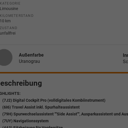
KATEGORIE
Limousine
KILOMETERSTAND
10 km
ZUSTAND
unfallfrei
Außenfarbe
In
Uranograu
Sc
eschreibung
GHLIGHTS:
(7J2) Digital Cockpit Pro (volldigitales Kombiinstrument)
(6I6) Travel Assist inkl. Spurhalteassistent
(79H) Spurwechselassistent ""Side Assist"", Ausparkassistent und A
(7UY) Navigationssystem
(4A3) Sitzheizung für Vordersitze