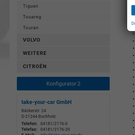
Tiguan
Touareg
D
E
Touran
VOLVO
WEITERE
CITROËN
Konfigurator 2
take-your-car GmbH
Bäckerstr. 24
D-21244
Buchholz
Telefon:
04181/2176-0
Telefax:
04181/2176-20