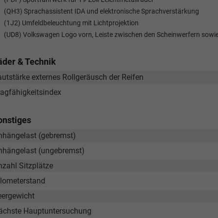
(QH3) Sprachassistent IDA und elektronische Sprachverstärkung
(1J2) Umfeldbeleuchtung mit Lichtprojektion
(UD8) Volkswagen Logo vorn, Leiste zwischen den Scheinwerfern sowie
äder & Technik
autstärke externes Rollgeräusch der Reifen
ragfähigkeitsindex
onstiges
nhängelast (gebremst)
nhängelast (ungebremst)
nzahl Sitzplätze
ilometerstand
eergewicht
ächste Hauptuntersuchung