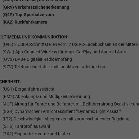
(QR9) Verkehrszeichenerkennung
(Q4P) Top-Sportsitze vorn
(KA2) Rückfahrkamera
ULTIMEDIA UND KOMMUNIKATION:
(U9E) 2 USB-C-Schnittstellen vorn, 2 USB-C-Ladebuchsen an der Mittelk
(9WJ) App-Connect Wireless für Apple CarPlay und Android Auto
(QV3) DAB+ Digitaler Radioempfang
(9ZV) Telefonschnittstelle mit induktiver Ladefunktion
CHERHEIT:
(UG1) Berganfahrassistent
(EM2) Ablenkungs- und Müdigkeitserkennung
(4UF) Airbag für Fahrer und Beifahrer, mit Beifahrerairbag-Deaktivierun
(8G4) Dynamischer Fernlichtassistent ""Dynamic Light Assist""
(LT2) Geschwindigkeitsbegrenzer mit vorausschauender Regelung
(2H5) Fahrprofilauswahl
(7X2) Einparkhilfe vorne und hinten