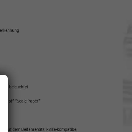
ererkennung
 vorn beleuchtet
n Stoff ""Scale Paper""
e auf dem Beifahrersitz, i-Size-kompatibel