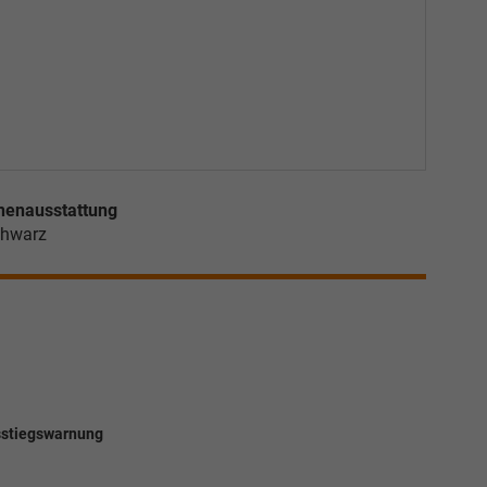
nenausstattung
hwarz
usstiegswarnung