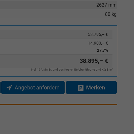
2627 mm
80 kg
Elvedin Calakovic
53.795,– €
Verkauf
14.900,– €
27,7%
Tel. 04181/2176-27
38.895,– €
calakovic@take-your-car.de
incl. 19% MwSt. und den Kosten für Überführung und Kfz-Brief
Angebot anfordern
Merken