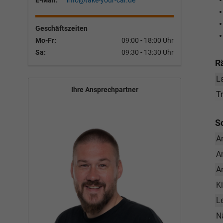
E-Mail:
info@take-your-car.de
Geschäftszeiten
Mo-Fr:
09:00 - 18:00 Uhr
Sa:
09:30 - 13:30 Uhr
R
L
Ihre Ansprechpartner
T
S
A
A
A
K
L
N