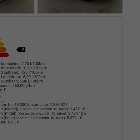
 kombiniert:
7,20 l/100km
 Innenstadt:
10,70 l/100km
 Stadtrand:
7,20 l/100km
 Landstraße:
6,00 l/100km
 Autobahn:
6,80 l/100km
sionen:
163,00 g/km
e:
F
ad
ten bei 15.000 km pro Jahr:
1.883,52 €
n (niedrig)
:
1.467,- €
(Kosten Durchschnitt 10 Jahre)
n (mittel)
:
3.484,12 €
(Kosten Durchschnitt 10 Jahre)
n (hoch)
:
5.379,- €
(Kosten Durchschnitt 10 Jahre)
uer:
197,- €