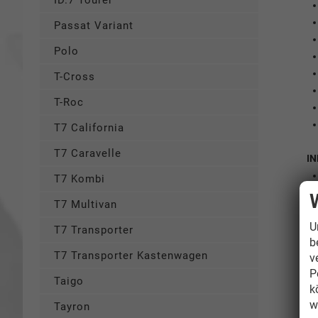
ID.7 Tourer
Passat Variant
Polo
T-Cross
T-Roc
T7 California
T7 Caravelle
I
T7 Kombi
T7 Multivan
U
T7 Transporter
b
T7 Transporter Kastenwagen
v
P
Taigo
k
w
Tayron