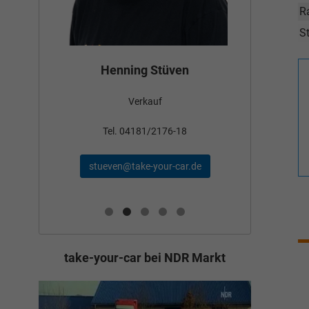
R
St
Bün
Henning Stüven
Verkauf
nden
Tel
Tel. 04181/2176-18
schae
stueven@take-your-car.de
de
take-your-car bei NDR Markt