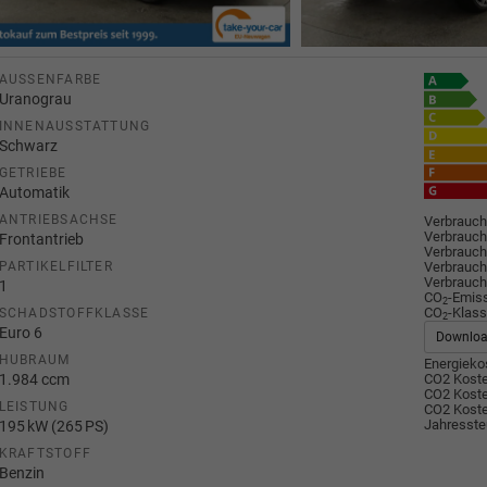
AUSSENFARBE
Uranograu
INNENAUSSTATTUNG
Schwarz
GETRIEBE
Automatik
ANTRIEBSACHSE
Verbrauch
Verbrauch
Frontantrieb
Verbrauch
Verbrauch
PARTIKELFILTER
Verbrauch
1
CO
-Emis
2
CO
-Klass
SCHADSTOFFKLASSE
2
Euro 6
Downlo
HUBRAUM
Energiekos
1.984 ccm
CO2 Koste
CO2 Koste
LEISTUNG
CO2 Koste
Jahresste
195 kW (265 PS)
KRAFTSTOFF
Benzin