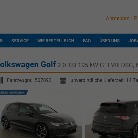
Anmelden
P
NG
SERVICE
WIE BESTELLE ICH
FAQ
ÜBER UNS
JOB
olkswagen Golf
2.0 TSI 195 kW GTI VIII DSG, N
Fahrzeugnr.:
507892
unverbindliche Lieferzeit:
14 T