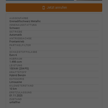
Jetzt anrufen
AUSSENFARBE
Grenadillschwarz Metallic
INNENAUSSTATTUNG
Schwarz
GETRIEBE
Automatik
ANTRIEBSACHSE
Frontantrieb
PARTIKELFILTER
1
SCHADSTOFFKLASSE
Euro 6
HUBRAUM
1.498 ccm
LEISTUNG
150 kW (204 PS)
KRAFTSTOFF
Hybrid Benzin
KATEGORIE
Limousine
KILOMETERSTAND
10 km
ERSTZULASSUNG
01.11.2025
ZUSTAND
unfallfrei