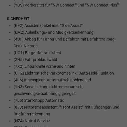
(YOS) Vorbereitet für ""VW Connect"" und ""VW Connect Plus""
SICHERHEIT:
(PF2) Assistenzpaket inkl. ""Side Assist""
(EM2) Ablenkungs- und Müdigkeitserkennung
(4UF) Airbag für Fahrer und Beifahrer, mit Beifahrerairbag-
Deaktivierung
(UG1) Berganfahrassistent
(2H5) Fahrprofilauswahl
(7X2) Einparkhilfe vorne und hinten
(UH2) Elektronische Parkbremse inkl. Auto-Hold-Funktion
(4L6) Innenspiegel automatisch abblendend
(1N3) Servolenkung elektromechanisch,
geschwindigkeitsabhängig geregelt
(7L6) Start-Stopp Automatik
(8J3) Notbremsassistent ""Front Assist"" mit Fußgänger- und
Radfahrererkennung
(NZ4) Notruf Service