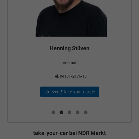
Henning Stüven
Verkauf
Tel. 04181/2176-18
stueven@take-your-car.de
take-your-car bei NDR Markt