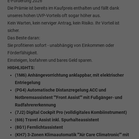
E-Förderung 2026
Die Prämie ist bereits im Kaufpreis enthalten und fällt dank
unseres hohen UVP-Vorteils oft sogar höher aus.
Kein Warten, kein nerviger Antrag, kein Risiko. Ihr Vorteil ist
sicher.
Das Beste daran:
Sie profitieren sofort - unabhängig von Einkommen oder
Förderfähigkeit.
Einsteigen, losfahren und bares Geld sparen.
HIGHLIGHTS:
(1M6) Anhängevorrichtung anklappbar, mit elektrischer
Entriegelung
(PG4) Automatische Distanzregelung ACC und
Notbremsassistent ""Front Assist"" mit Fußgänger- und
Radfahrererkennung
(7J2) Digital Cockpit Pro (volldigitales Kombiinstrument)
(6I6) Travel Assist inkl. Spurhalteassistent
(8G1) Fernlichtassistent
(KH7) 3-Zonen Klimaautomatik ""Air Care Climatronic"" mit