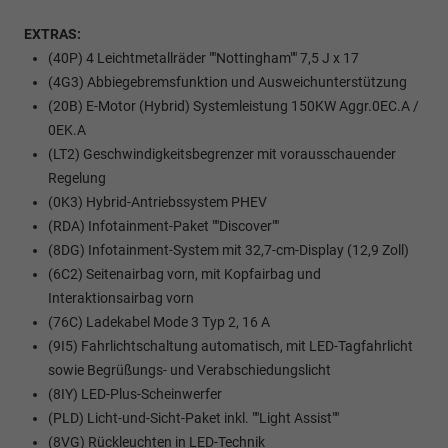
EXTRAS:
(40P) 4 Leichtmetallräder ""Nottingham"" 7,5 J x 17
(4G3) Abbiegebremsfunktion und Ausweichunterstützung
(20B) E-Motor (Hybrid) Systemleistung 150KW Aggr.0EC.A /
0EK.A
(LT2) Geschwindigkeitsbegrenzer mit vorausschauender
Regelung
(0K3) Hybrid-Antriebssystem PHEV
(RDA) Infotainment-Paket ""Discover""
(8DG) Infotainment-System mit 32,7-cm-Display (12,9 Zoll)
(6C2) Seitenairbag vorn, mit Kopfairbag und
Interaktionsairbag vorn
(76C) Ladekabel Mode 3 Typ 2, 16 A
(9I5) Fahrlichtschaltung automatisch, mit LED-Tagfahrlicht
sowie Begrüßungs- und Verabschiedungslicht
(8IY) LED-Plus-Scheinwerfer
(PLD) Licht-und-Sicht-Paket inkl. ""Light Assist""
(8VG) Rückleuchten in LED-Technik