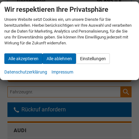
36.895,– €
Gesamtpreis
Wir respektieren Ihre Privatsphäre
incl. 19% MwSt. und den Kosten für Überführung und Kfz-Brief
Unsere Website setzt Cookies ein, um unsere Dienste für Sie
bereitzustellen. Hierbei berücksichtigen wir Ihre Auswahl und verarbeiten
Bestellunterlagen anfordern
nur die Daten für Marketing, Analytics und Personalisierung, für die Sie
uns Ihr Einverständnis geben. Sie können Ihre Einwilligung jederzeit mit
Angebot anfordern
Wirkung für die Zukunft widerrufen.
Merken
Alle akzeptieren
Alle ablehnen
Einstellungen
Datenschutzerklärung
Impressum
Jetzt anrufen
Fahrzeugnr.
Rückruf anfordern
AUDI