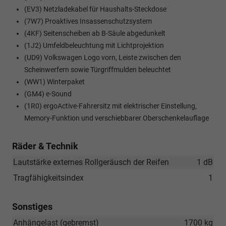
(EV3) Netzladekabel für Haushalts-Steckdose
(7W7) Proaktives Insassenschutzsystem
(4KF) Seitenscheiben ab B-Säule abgedunkelt
(1J2) Umfeldbeleuchtung mit Lichtprojektion
(UD9) Volkswagen Logo vorn, Leiste zwischen den
Scheinwerfern sowie Türgriffmulden beleuchtet
(WW1) Winterpaket
(GM4) e-Sound
(1R0) ergoActive-Fahrersitz mit elektrischer Einstellung,
Memory-Funktion und verschiebbarer Oberschenkelauflage
Räder & Technik
Lautstärke externes Rollgeräusch der Reifen
1 dB
Tragfähigkeitsindex
1
Sonstiges
Anhängelast (gebremst)
1700 kg