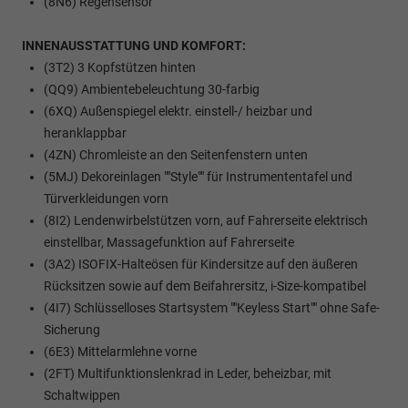
(8N6) Regensensor
INNENAUSSTATTUNG UND KOMFORT:
(3T2) 3 Kopfstützen hinten
(QQ9) Ambientebeleuchtung 30-farbig
(6XQ) Außenspiegel elektr. einstell-/ heizbar und
heranklappbar
(4ZN) Chromleiste an den Seitenfenstern unten
(5MJ) Dekoreinlagen ""Style"" für Instrumententafel und
Türverkleidungen vorn
(8I2) Lendenwirbelstützen vorn, auf Fahrerseite elektrisch
einstellbar, Massagefunktion auf Fahrerseite
(3A2) ISOFIX-Halteösen für Kindersitze auf den äußeren
Rücksitzen sowie auf dem Beifahrersitz, i-Size-kompatibel
(4I7) Schlüsselloses Startsystem ""Keyless Start"" ohne Safe-
Sicherung
(6E3) Mittelarmlehne vorne
(2FT) Multifunktionslenkrad in Leder, beheizbar, mit
Schaltwippen