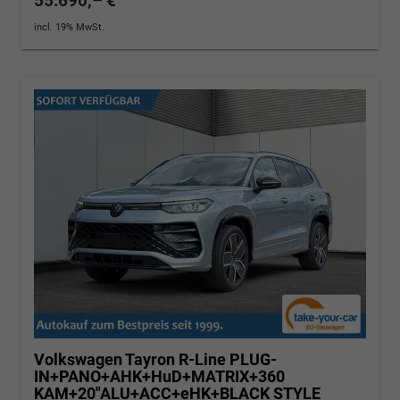
55.690,– €
incl. 19% MwSt.
Volkswagen Tayron
R-Line PLUG-
IN+PANO+AHK+HuD+MATRIX+360
KAM+20"ALU+ACC+eHK+BLACK STYLE