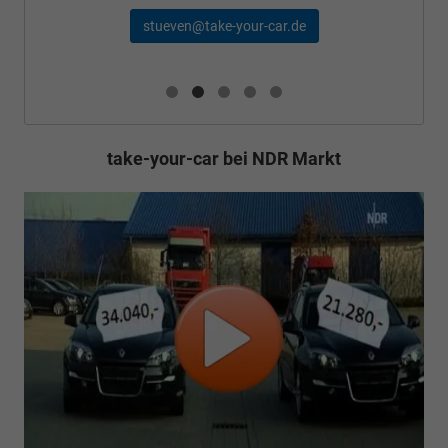
schael@take-your-car.de
take-your-car bei NDR Markt