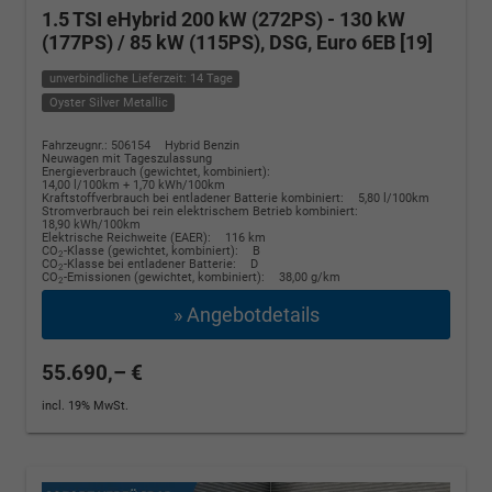
1.5 TSI eHybrid 200 kW (272PS) - 130 kW
(177PS) / 85 kW (115PS), DSG, Euro 6EB [19]
unverbindliche Lieferzeit: 14 Tage
Oyster Silver Metallic
Fahrzeugnr.: 506154
Hybrid Benzin
Neuwagen mit Tageszulassung
Energieverbrauch (gewichtet, kombiniert):
14,00 l/100km + 1,70 kWh/100km
Kraftstoffverbrauch bei entladener Batterie kombiniert:
5,80 l/100km
Stromverbrauch bei rein elektrischem Betrieb kombiniert:
18,90 kWh/100km
Elektrische Reichweite (EAER):
116 km
CO
-Klasse (gewichtet, kombiniert):
B
2
CO
-Klasse bei entladener Batterie:
D
2
CO
-Emissionen (gewichtet, kombiniert):
38,00 g/km
2
» Angebotdetails
55.690,– €
incl. 19% MwSt.