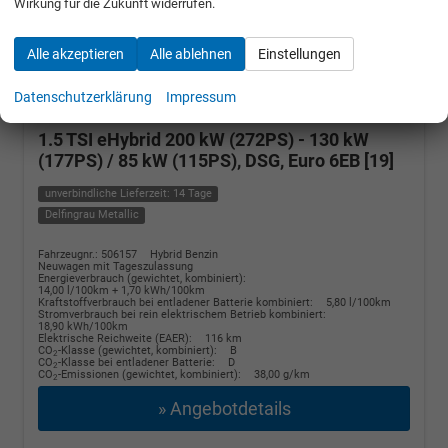
Wirkung für die Zukunft widerrufen.
Alle akzeptieren
Alle ablehnen
Einstellungen
Volkswagen Tayron
R-Line PLUG-
IN+PANO+AHK+HuD+MATRIX+360
Datenschutzerklärung
Impressum
KAM+20"ALU+ACC+eHK+BLACK STYLE
1.5 TSI eHybrid 200 kW (272PS) - 130 kW
(177PS) / 85 kW (115PS), DSG, Euro 6EB [19]
unverbindliche Lieferzeit: 14 Tage
Delfingrau Metallic
Fahrzeugnr.: 506157
Hybrid Benzin
Neuwagen mit Tageszulassung
Energieverbrauch (gewichtet, kombiniert):
14,00 l/100km + 1,70 kWh/100km
Kraftstoffverbrauch bei entladener Batterie kombiniert:
5,80 l/100km
Stromverbrauch bei rein elektrischem Betrieb kombiniert:
18,90 kWh/100km
Elektrische Reichweite (EAER):
116 km
CO
-Klasse (gewichtet, kombiniert):
B
2
CO
-Klasse bei entladener Batterie:
D
2
CO
-Emissionen (gewichtet, kombiniert):
38,00 g/km
2
» Angebotdetails