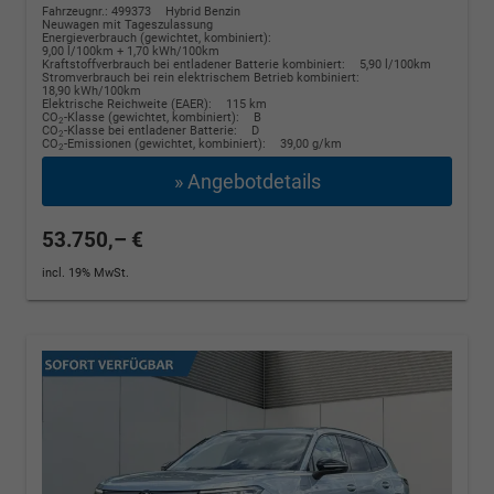
Fahrzeugnr.: 499373
Hybrid Benzin
Neuwagen mit Tageszulassung
Energieverbrauch (gewichtet, kombiniert):
9,00 l/100km + 1,70 kWh/100km
Kraftstoffverbrauch bei entladener Batterie kombiniert:
5,90 l/100km
Stromverbrauch bei rein elektrischem Betrieb kombiniert:
18,90 kWh/100km
Elektrische Reichweite (EAER):
115 km
CO
-Klasse (gewichtet, kombiniert):
B
2
CO
-Klasse bei entladener Batterie:
D
2
CO
-Emissionen (gewichtet, kombiniert):
39,00 g/km
2
» Angebotdetails
53.750,– €
incl. 19% MwSt.