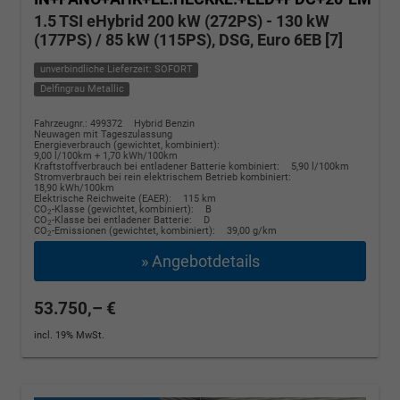
1.5 TSI eHybrid 200 kW (272PS) - 130 kW
(177PS) / 85 kW (115PS), DSG, Euro 6EB [7]
unverbindliche Lieferzeit: SOFORT
Delfingrau Metallic
Fahrzeugnr.: 499372
Hybrid Benzin
Neuwagen mit Tageszulassung
Energieverbrauch (gewichtet, kombiniert):
9,00 l/100km + 1,70 kWh/100km
Kraftstoffverbrauch bei entladener Batterie kombiniert:
5,90 l/100km
Stromverbrauch bei rein elektrischem Betrieb kombiniert:
18,90 kWh/100km
Elektrische Reichweite (EAER):
115 km
CO
-Klasse (gewichtet, kombiniert):
B
2
CO
-Klasse bei entladener Batterie:
D
2
CO
-Emissionen (gewichtet, kombiniert):
39,00 g/km
2
» Angebotdetails
53.750,– €
incl. 19% MwSt.