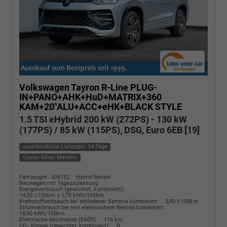
Volkswagen Tayron
R-Line PLUG-
IN+PANO+AHK+HuD+MATRIX+360
KAM+20"ALU+ACC+eHK+BLACK STYLE
1.5 TSI eHybrid 200 kW (272PS) - 130 kW
(177PS) / 85 kW (115PS), DSG, Euro 6EB [19]
unverbindliche Lieferzeit: 14 Tage
Oyster Silver Metallic
Fahrzeugnr.: 506152
Hybrid Benzin
Neuwagen mit Tageszulassung
Energieverbrauch (gewichtet, kombiniert):
14,00 l/100km + 1,70 kWh/100km
Kraftstoffverbrauch bei entladener Batterie kombiniert:
5,80 l/100km
Stromverbrauch bei rein elektrischem Betrieb kombiniert:
18,90 kWh/100km
Elektrische Reichweite (EAER):
116 km
CO
-Klasse (gewichtet, kombiniert):
B