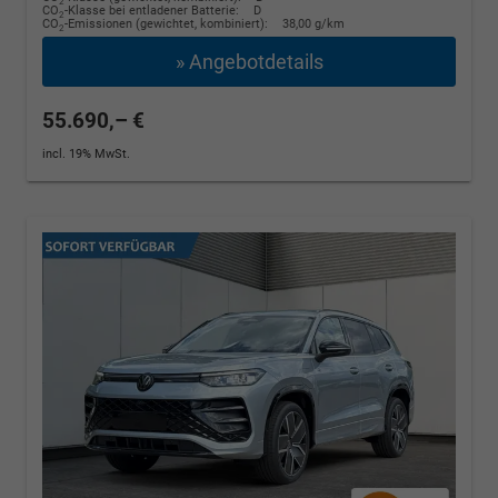
2
CO
-Klasse bei entladener Batterie:
D
2
CO
-Emissionen (gewichtet, kombiniert):
38,00 g/km
2
» Angebotdetails
55.690,– €
incl. 19% MwSt.