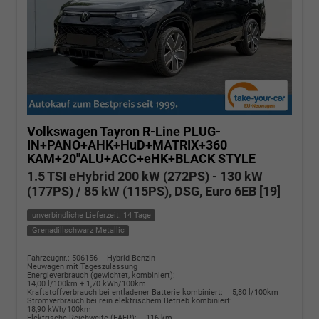
Volkswagen Tayron
R-Line PLUG-
IN+PANO+AHK+HuD+MATRIX+360
KAM+20"ALU+ACC+eHK+BLACK STYLE
1.5 TSI eHybrid 200 kW (272PS) - 130 kW
(177PS) / 85 kW (115PS), DSG, Euro 6EB [19]
unverbindliche Lieferzeit: 14 Tage
Grenadillschwarz Metallic
Fahrzeugnr.: 506156
Hybrid Benzin
Neuwagen mit Tageszulassung
Energieverbrauch (gewichtet, kombiniert):
14,00 l/100km + 1,70 kWh/100km
Kraftstoffverbrauch bei entladener Batterie kombiniert:
5,80 l/100km
Stromverbrauch bei rein elektrischem Betrieb kombiniert:
18,90 kWh/100km
Elektrische Reichweite (EAER):
116 km