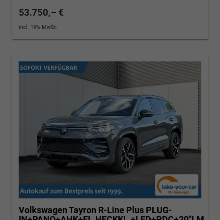
53.750,– €
incl. 19% MwSt.
Volkswagen Tayron
R-Line Plus PLUG-
IN+PANO+AHK+EL.HECKKL.+LED+PDC+20''LM