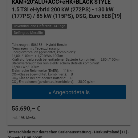
KAM+20"ALU+ACC+eHK+BLACK STYLE
1.5 TSI eHybrid 200 kW (272PS) - 130 kW
(177PS) / 85 kW (115PS), DSG, Euro 6EB [19]
unverbindliche Lieferzeit: 14 Tage
Delfingrau Metallic
Fahrzeugnr.: 506158
Hybrid Benzin
Neuwagen mit Tageszulassung
Energieverbrauch (gewichtet, kombiniert):
14,00 l/100km + 1,70 kWh/100km
Kraftstoffverbrauch bei entladener Batterie kombiniert:
5,80 l/100km
Stromverbrauch bei rein elektrischem Betrieb kombiniert:
18,90 kWh/100km
Elektrische Reichweite (EAER):
116 km
CO
-Klasse (gewichtet, kombiniert):
B
2
CO
-Klasse bei entladener Batterie:
D
2
CO
-Emissionen (gewichtet, kombiniert):
38,00 g/km
2
» Angebotdetails
55.690,– €
incl. 19% MwSt.
Unterschiede zur deutschen Serienausstattung - Herkunftsland [11] -
(Stand: 15.05.2025)