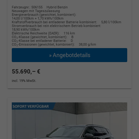
Fahrzeugnr.: 506155
Hybrid Benzin
Neuwagen mit Tageszulassung
Energieverbrauch (gewichtet, kombiniert):
14,00 l/100km + 1,70 kWh/100km
Kraftstoffverbrauch bei entladener Batterie kombiniert:
5,80 l/100km
Stromverbrauch bei rein elektrischem Betrieb kombiniert:
18,90 kWh/100km
Elektrische Reichweite (EAER):
116 km
CO
-Klasse (gewichtet, kombiniert):
B
2
CO
-Klasse bei entladener Batterie:
D
2
CO
-Emissionen (gewichtet, kombiniert):
38,00 g/km
2
» Angebotdetails
55.690,– €
incl. 19% MwSt.