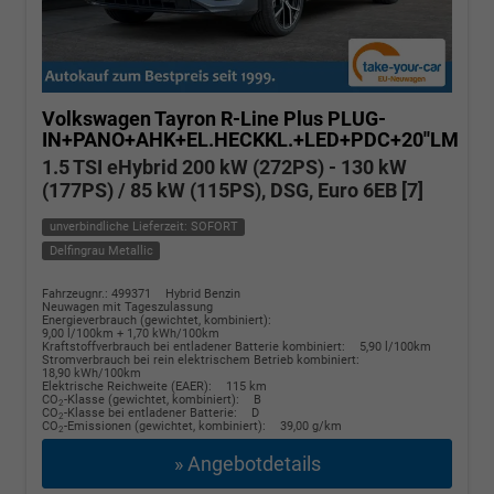
Volkswagen Tayron
R-Line Plus PLUG-
IN+PANO+AHK+EL.HECKKL.+LED+PDC+20''LM
1.5 TSI eHybrid 200 kW (272PS) - 130 kW
(177PS) / 85 kW (115PS), DSG, Euro 6EB [7]
unverbindliche Lieferzeit: SOFORT
Delfingrau Metallic
Fahrzeugnr.: 499371
Hybrid Benzin
Neuwagen mit Tageszulassung
Energieverbrauch (gewichtet, kombiniert):
9,00 l/100km + 1,70 kWh/100km
Kraftstoffverbrauch bei entladener Batterie kombiniert:
5,90 l/100km
Stromverbrauch bei rein elektrischem Betrieb kombiniert:
18,90 kWh/100km
Elektrische Reichweite (EAER):
115 km
CO
-Klasse (gewichtet, kombiniert):
B
2
CO
-Klasse bei entladener Batterie:
D
2
CO
-Emissionen (gewichtet, kombiniert):
39,00 g/km
2
» Angebotdetails