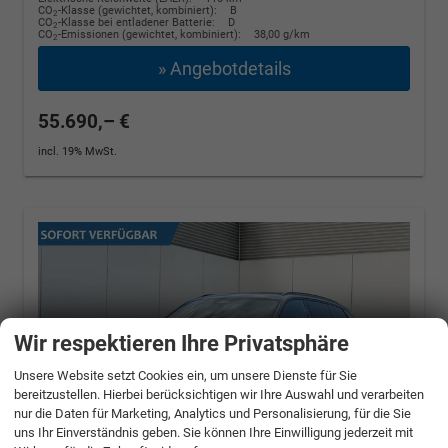
CO
-Klasse (gewichtet, kombiniert):
B
2
CO
-Klasse bei entladener Batterie:
D
2
CO
-Emissionen (gewichtet, kombiniert):
38,00 g/km
2
» Angebotdetails
55.690,– €
incl. 19% MwSt.
Wir respektieren Ihre Privatsphäre
Unsere Website setzt Cookies ein, um unsere Dienste für Sie
bereitzustellen. Hierbei berücksichtigen wir Ihre Auswahl und verarbeiten
nur die Daten für Marketing, Analytics und Personalisierung, für die Sie
uns Ihr Einverständnis geben. Sie können Ihre Einwilligung jederzeit mit