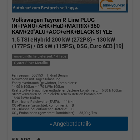
Volkswagen Tayron
R-Line PLUG-
IN+PANO+AHK+HuD+MATRIX+360
KAM+20"ALU+ACC+eHK+BLACK STYLE
1.5 TSI eHybrid 200 kW (272PS) - 130 kW
(177PS) / 85 kW (115PS), DSG, Euro 6EB [19]
unverbindliche Lieferzeit: 14 Tage
Oyster Silver Metallic
Fahrzeugnr.: 506153
Hybrid Benzin
Neuwagen mit Tageszulassung
Energieverbrauch (gewichtet, kombiniert):
14,00 l/100km + 1,70 kWh/100km
Kraftstoffverbrauch bei entladener Batterie kombiniert:
5,80 l/100km
Stromverbrauch bei rein elektrischem Betrieb kombiniert:
18,90 kWh/100km
Elektrische Reichweite (EAER):
116 km
CO
-Klasse (gewichtet, kombiniert):
B
2
CO
-Klasse bei entladener Batterie:
D
2
CO
-Emissionen (gewichtet, kombiniert):
38,00 g/km
2
» Angebotdetails