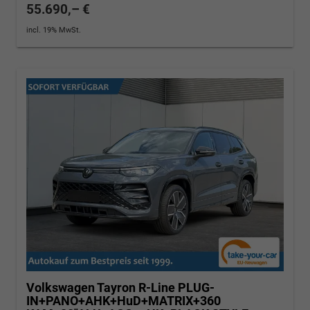
55.690,– €
incl. 19% MwSt.
Volkswagen Tayron
R-Line PLUG-
IN+PANO+AHK+HuD+MATRIX+360