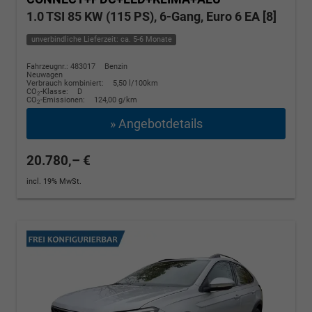
1.0 TSI 85 KW (115 PS), 6-Gang, Euro 6 EA [8]
unverbindliche Lieferzeit: ca. 5-6 Monate
Fahrzeugnr.: 483017
Benzin
Neuwagen
Verbrauch kombiniert:
5,50 l/100km
CO
-Klasse:
D
2
CO
-Emissionen:
124,00 g/km
2
» Angebotdetails
20.780,– €
incl. 19% MwSt.