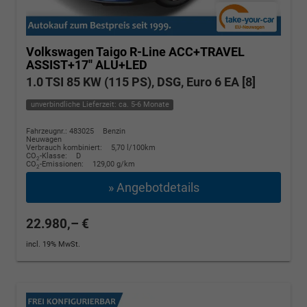
Volkswagen Taigo
R-Line ACC+TRAVEL
ASSIST+17'' ALU+LED
1.0 TSI 85 KW (115 PS), DSG, Euro 6 EA [8]
unverbindliche Lieferzeit: ca. 5-6 Monate
Fahrzeugnr.: 483025
Benzin
Neuwagen
Verbrauch kombiniert:
5,70 l/100km
CO
-Klasse:
D
2
CO
-Emissionen:
129,00 g/km
2
» Angebotdetails
22.980,– €
incl. 19% MwSt.