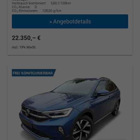
Verbrauch kombiniert:
5,60 l/100km
CO
-Klasse:
D
2
CO
-Emissionen:
128,00 g/km
2
» Angebotdetails
22.350,– €
incl. 19% MwSt.