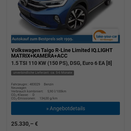
Volkswagen Taigo
R-Line Limited IQ.LIGHT
MATRIX+KAMERA+ACC
1.5 TSI 110 KW (150 PS), DSG, Euro 6 EA [8]
unverbindliche Lieferzeit: ca. 5-6 Monate
Fahrzeugnr.: 483029
Benzin
Neuwagen
Verbrauch kombiniert:
5,90 l/100km
CO
-Klasse:
D
2
CO
-Emissionen:
134,00 g/km
2
» Angebotdetails
25.330,– €