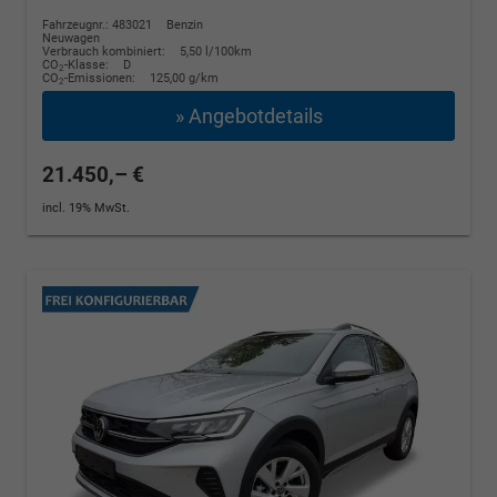
Fahrzeugnr.: 483021
Benzin
Neuwagen
Verbrauch kombiniert:
5,50 l/100km
CO
-Klasse:
D
2
CO
-Emissionen:
125,00 g/km
2
» Angebotdetails
21.450,– €
incl. 19% MwSt.