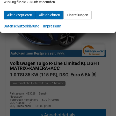
Wirkung für die Zukunft widerrufen.
Alle akzeptieren
Alle ablehnen
Einstellungen
Datenschutzerklärung
Impressum
Volkswagen Taigo
R-Line Limited IQ.LIGHT
MATRIX+KAMERA+ACC
1.0 TSI 85 KW (115 PS), DSG, Euro 6 EA [8]
unverbindliche Lieferzeit: ca. 5-6 Monate
Fahrzeugnr.: 483028
Benzin
Neuwagen
Verbrauch kombiniert:
5,70 l/100km
CO
-Klasse:
D
2
CO
-Emissionen:
131,00 g/km
2
» Angebotdetails