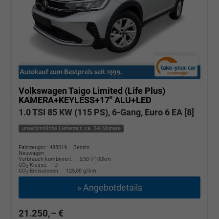
Volkswagen Taigo
Limited (Life Plus)
KAMERA+KEYLESS+17'' ALU+LED
1.0 TSI 85 KW (115 PS), 6-Gang, Euro 6 EA [8]
unverbindliche Lieferzeit: ca. 5-6 Monate
Fahrzeugnr.: 483019
Benzin
Neuwagen
Verbrauch kombiniert:
5,50 l/100km
CO
-Klasse:
D
2
CO
-Emissionen:
125,00 g/km
2
» Angebotdetails
21.250,– €