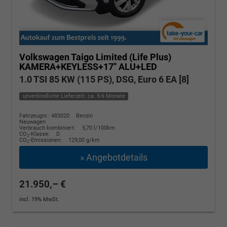
Volkswagen Taigo
Limited (Life Plus)
KAMERA+KEYLESS+17'' ALU+LED
1.0 TSI 85 KW (115 PS), DSG, Euro 6 EA [8]
unverbindliche Lieferzeit: ca. 5-6 Monate
Fahrzeugnr.: 483020
Benzin
Neuwagen
Verbrauch kombiniert:
5,70 l/100km
CO
-Klasse:
D
2
CO
-Emissionen:
129,00 g/km
2
» Angebotdetails
21.950,– €
incl. 19% MwSt.