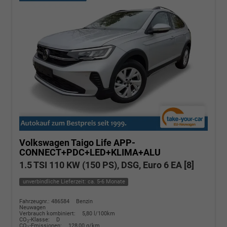
Volkswagen Taigo
Life APP-
CONNECT+PDC+LED+KLIMA+ALU
1.5 TSI 110 KW (150 PS), DSG, Euro 6 EA [8]
unverbindliche Lieferzeit: ca. 5-6 Monate
Fahrzeugnr.: 486584
Benzin
Neuwagen
Verbrauch kombiniert:
5,80 l/100km
CO
-Klasse:
D
2
CO
-Emissionen:
128,00 g/km