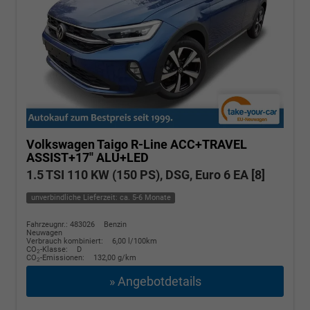
Volkswagen Taigo
R-Line ACC+TRAVEL
ASSIST+17'' ALU+LED
1.5 TSI 110 KW (150 PS), DSG, Euro 6 EA [8]
unverbindliche Lieferzeit: ca. 5-6 Monate
Fahrzeugnr.: 483026
Benzin
Neuwagen
Verbrauch kombiniert:
6,00 l/100km
CO
-Klasse:
D
2
CO
-Emissionen:
132,00 g/km
2
» Angebotdetails