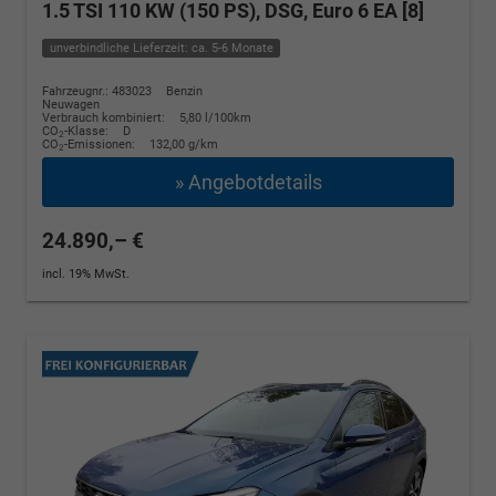
1.5 TSI 110 KW (150 PS), DSG, Euro 6 EA [8]
unverbindliche Lieferzeit: ca. 5-6 Monate
Fahrzeugnr.: 483023
Benzin
Neuwagen
Verbrauch kombiniert:
5,80 l/100km
CO
-Klasse:
D
2
CO
-Emissionen:
132,00 g/km
2
» Angebotdetails
24.890,– €
incl. 19% MwSt.