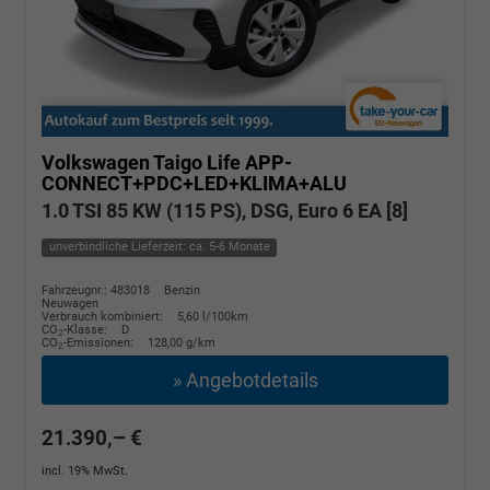
Volkswagen Taigo
Life APP-
CONNECT+PDC+LED+KLIMA+ALU
1.0 TSI 85 KW (115 PS), DSG, Euro 6 EA [8]
unverbindliche Lieferzeit: ca. 5-6 Monate
Fahrzeugnr.: 483018
Benzin
Neuwagen
Verbrauch kombiniert:
5,60 l/100km
CO
-Klasse:
D
2
CO
-Emissionen:
128,00 g/km
2
» Angebotdetails
21.390,– €
incl. 19% MwSt.