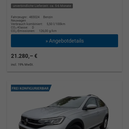
unverbindliche Lieferzeit: ca. 5-6 Monate
Fahrzeugnr.: 483024
Benzin
Neuwagen
Verbrauch kombiniert:
5,50 l/100km
CO
-Klasse:
D
2
CO
-Emissionen:
126,00 g/km
2
» Angebotdetails
21.280,– €
incl. 19% MwSt.