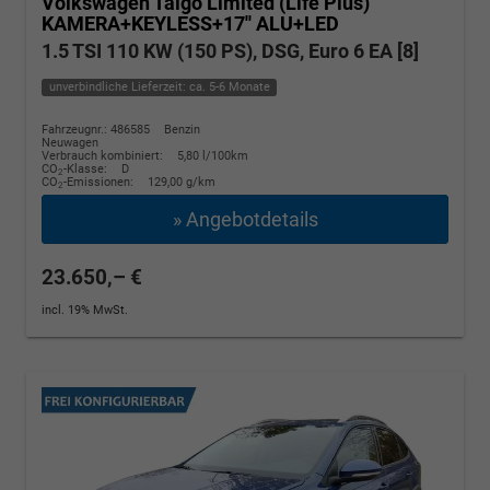
Volkswagen Taigo
Limited (Life Plus)
KAMERA+KEYLESS+17'' ALU+LED
1.5 TSI 110 KW (150 PS), DSG, Euro 6 EA [8]
unverbindliche Lieferzeit: ca. 5-6 Monate
Fahrzeugnr.: 486585
Benzin
Neuwagen
Verbrauch kombiniert:
5,80 l/100km
CO
-Klasse:
D
2
CO
-Emissionen:
129,00 g/km
2
» Angebotdetails
23.650,– €
incl. 19% MwSt.