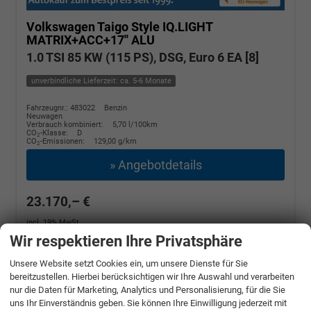
Volkswagen Taigo
Style IQ.LIGHT
MATRIX+ACC+17'' ALU
1.0 TSI 85 KW (115 PS), DSG, Euro 6 EA [8]
unverbindliche Lieferzeit: ca. 5-6 Monate
Fahrzeugnr.: 483022
Benzin
Neuwagen
Verbrauch kombiniert:
5,70 l/100km
CO
-Klasse:
D
2
CO
-Emissionen:
129,00 g/km
2
» Angebotdetails
23.170,– €
incl. 19% MwSt.
Wir respektieren Ihre Privatsphäre
Unsere Website setzt Cookies ein, um unsere Dienste für Sie
bereitzustellen. Hierbei berücksichtigen wir Ihre Auswahl und verarbeiten
nur die Daten für Marketing, Analytics und Personalisierung, für die Sie
uns Ihr Einverständnis geben. Sie können Ihre Einwilligung jederzeit mit