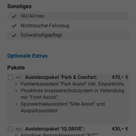
Sonstiges
HU/AU neu
Nichtraucher-Fahrzeug
Scheckheftgepflegt
Optionale Extras
Pakete
Assistenzpaket "Park & Comfort:
470,– €
PF2
Parklenkassistent "Park Assist" inkl. Einparkhilfe,
Proaktives Insassenschutzsystem in Verbindung
mit "Front Assist",
Spurwechselassistent "Side Assist" und
Ausparkassistent
Assistenzpaket ''IQ.DRIVE'':
430,– €
PF3
Adaptiver Abstandstempomat ''ACC'',