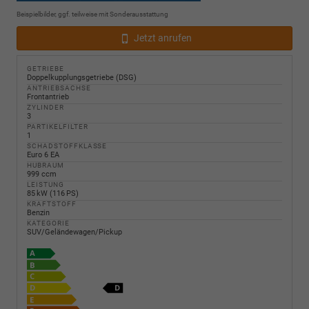
Beispielbilder, ggf. teilweise mit Sonderausstattung
Jetzt anrufen
GETRIEBE
Doppelkupplungsgetriebe (DSG)
ANTRIEBSACHSE
Frontantrieb
ZYLINDER
3
PARTIKELFILTER
1
SCHADSTOFFKLASSE
Euro 6 EA
HUBRAUM
999 ccm
LEISTUNG
85 kW (116 PS)
KRAFTSTOFF
Benzin
KATEGORIE
SUV/Geländewagen/Pickup