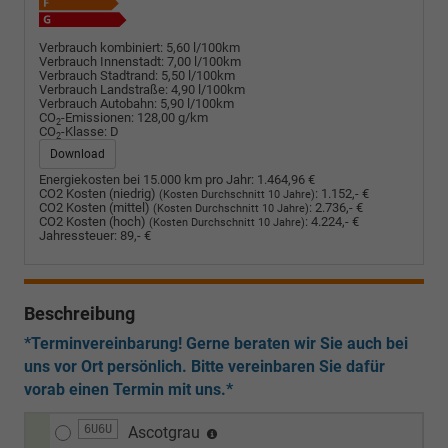
Verbrauch kombiniert:
5,60 l/100km
Verbrauch Innenstadt:
7,00 l/100km
Verbrauch Stadtrand:
5,50 l/100km
Verbrauch Landstraße:
4,90 l/100km
Verbrauch Autobahn:
5,90 l/100km
CO
-Emissionen:
128,00 g/km
2
CO
-Klasse:
D
2
Download
Energiekosten bei 15.000 km pro Jahr:
1.464,96 €
CO2 Kosten (niedrig)
:
1.152,- €
(Kosten Durchschnitt 10 Jahre)
CO2 Kosten (mittel)
:
2.736,- €
(Kosten Durchschnitt 10 Jahre)
CO2 Kosten (hoch)
:
4.224,- €
(Kosten Durchschnitt 10 Jahre)
Jahressteuer:
89,- €
Beschreibung
*Terminvereinbarung! Gerne beraten wir Sie auch bei
uns vor Ort persönlich. Bitte vereinbaren Sie dafür
vorab einen Termin mit uns.*
6U6U
Ascotgrau