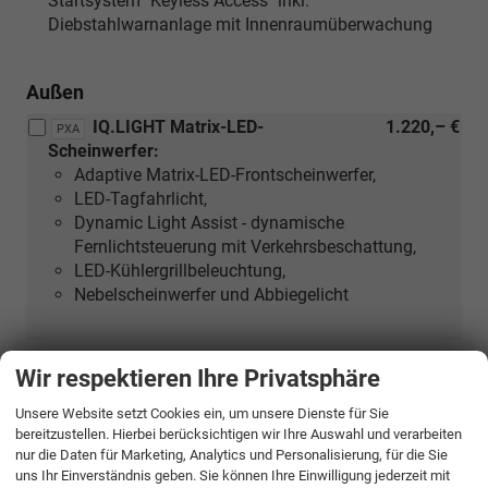
Startsystem "Keyless Access" inkl.
Media
Diebstahlwarnanlage mit Innenraumüberwachung
oder
[ZCC]
Navigationssystem
Außen
Discover
IQ.LIGHT Matrix-LED-
1.220,– €
PXA
Pro)
Scheinwerfer:
Adaptive Matrix-LED-Frontscheinwerfer,
LED-Tagfahrlicht,
Dynamic Light Assist - dynamische
Fernlichtsteuerung mit Verkehrsbeschattung,
LED-Kühlergrillbeleuchtung,
Nebelscheinwerfer und Abbiegelicht
Anhängevorrichtung abnehmbar
800,– €
1D2
Wir respektieren Ihre Privatsphäre
Hintere Seitenscheiben sowie
230,– €
4KF
Unsere Website setzt Cookies ein, um unsere Dienste für Sie
Heckscheibe abgedunkelt
bereitzustellen. Hierbei berücksichtigen wir Ihre Auswahl und verarbeiten
nur die Daten für Marketing, Analytics und Personalisierung, für die Sie
Nebelscheinwerfer und Abbiegelicht
220,– €
8WH
uns Ihr Einverständnis geben. Sie können Ihre Einwilligung jederzeit mit