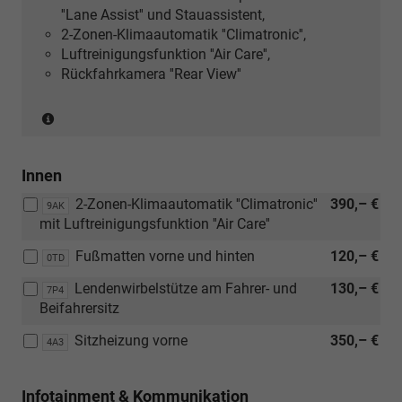
''Lane Assist'' und Stauassistent,
2-Zonen-Klimaautomatik ''Climatronic'',
Luftreinigungsfunktion ''Air Care'',
Rückfahrkamera ''Rear View''
(Nur
in
Verbindung
Innen
mit:
[ZBP]
2-Zonen-Klimaautomatik ''Climatronic''
390,– €
9AK
Radio
mit Luftreinigungsfunktion ''Air Care''
Ready
2
Fußmatten vorne und hinten
120,– €
0TD
Discover
Lendenwirbelstütze am Fahrer- und
130,– €
7P4
oder
Beifahrersitz
[ZBF]
(Nur
Sitzheizung vorne
350,– €
4A3
in
Verbindung
mit:
Infotainment & Kommunikation