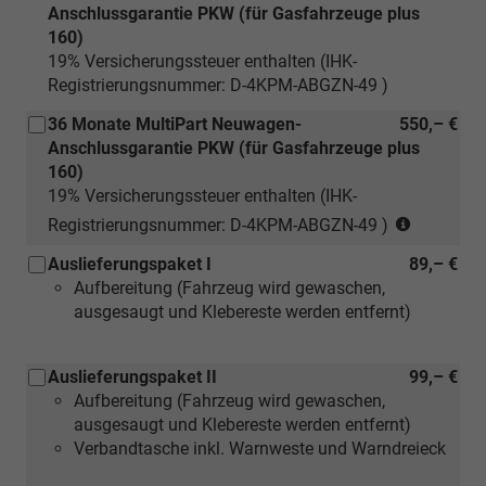
Anschlussgarantie PKW (für Gasfahrzeuge plus
160)
19% Versicherungssteuer enthalten (IHK-
Registrierungsnummer: D-4KPM-ABGZN-49 )
36 Monate MultiPart Neuwagen-
550,– €
Anschlussgarantie PKW (für Gasfahrzeuge plus
160)
19% Versicherungssteuer enthalten (IHK-
(nur
Registrierungsnummer: D-4KPM-ABGZN-49 )
für
Auslieferungspaket I
89,– €
Neuwage
Aufbereitung (Fahrzeug wird gewaschen,
ausgesaugt und Klebereste werden entfernt)
Auslieferungspaket II
99,– €
Aufbereitung (Fahrzeug wird gewaschen,
ausgesaugt und Klebereste werden entfernt)
Verbandtasche inkl. Warnweste und Warndreieck