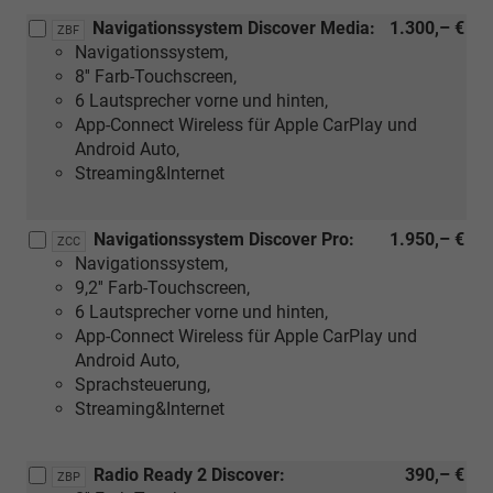
[ZBP]
Navigationssystem Discover Media:
1.300,– €
ZBF
Radio
Navigationssystem,
Ready
8'' Farb-Touchscreen,
2
6 Lautsprecher vorne und hinten,
Discover
App-Connect Wireless für Apple CarPlay und
oder
Android Auto,
oder
Streaming&Internet
[ZCC]
Navigationssystem
Discover
Navigationssystem Discover Pro:
1.950,– €
ZCC
Pro)
Navigationssystem,
9,2'' Farb-Touchscreen,
6 Lautsprecher vorne und hinten,
App-Connect Wireless für Apple CarPlay und
Android Auto,
Sprachsteuerung,
Streaming&Internet
Radio Ready 2 Discover:
390,– €
ZBP