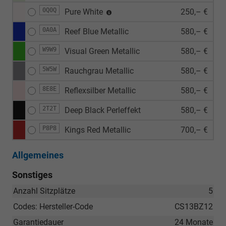
0Q0Q
Pure White
250,– €
0A0A
Reef Blue Metallic
580,– €
W9W9
Visual Green Metallic
580,– €
5W5W
Rauchgrau Metallic
580,– €
8E8E
Reflexsilber Metallic
580,– €
2T2T
Deep Black Perleffekt
580,– €
P8P8
Kings Red Metallic
700,– €
Allgemeines
Sonstiges
Anzahl Sitzplätze
5
Codes: Hersteller-Code
CS13BZ12
Garantiedauer
24 Monate