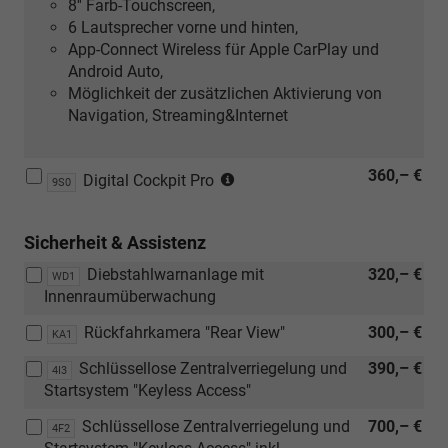
8'' Farb-Touchscreen,
6 Lautsprecher vorne und hinten,
App-Connect Wireless für Apple CarPlay und
Android Auto,
Möglichkeit der zusätzlichen Aktivierung von
Navigation, Streaming&Internet
(Nur
360,– €
Digital Cockpit Pro
9S0
in
Verbindung
Sicherheit & Assistenz
mit:
[ZBP]
Diebstahlwarnanlage mit
320,– €
WD1
Radio
Innenraumüberwachung
Ready
2
Rückfahrkamera "Rear View"
300,– €
KA1
Discover
Schlüssellose Zentralverriegelung und
390,– €
4I3
oder
Startsystem "Keyless Access"
[ZBF]
Navigationssystem
Schlüssellose Zentralverriegelung und
700,– €
4F2
Discover