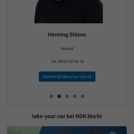
Bünyamin Schael
Verkauf
Tel. 04181/2176-24
schael@take-your-car.de
take-your-car bei NDR Markt