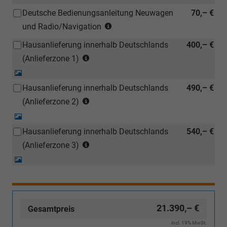
Deutsche Bedienungsanleitung Neuwagen
70,– €
(Hinweis:
und Radio/Navigation
Kann
Hausanlieferung innerhalb Deutschlands
400,– €
auch
(Anlieferzonen
bei
(Anlieferzone 1)
siehe
einem
Detail-
Karte)
deutschen
Foto
Hausanlieferung innerhalb Deutschlands
490,– €
(ausgenommen
Händler
(Anlieferzonen
Inselanlieferungen)
(Anlieferzone 2)
kostengünstiger
siehe
nachbestellt
Detail-
Karte)
werden)
Foto
Hausanlieferung innerhalb Deutschlands
540,– €
(ausgenommen
(Anlieferzonen
Inselanlieferungen)
(Anlieferzone 3)
siehe
Detail-
Karte)
Foto
(ausgenommen
Inselanlieferungen)
21.390,– €
Gesamtpreis
incl. 19% MwSt.