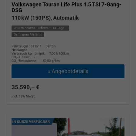
Volkswagen Touran
Life Plus 1.5 TSI 7-Gang-
DSG
110 kW (150 PS), Automatik
unverbindliche Lieferzeit:
14 Tage
Delfingrau Metallic
Fahrzeugnr.: 511511
Benzin
Neuwagen
Verbrauch kombiniert:
7,00 l/100km
CO
-Klasse:
F
2
CO
-Emissionen:
159,00 g/km
2
» Angebotdetails
35.590,– €
incl. 19% MwSt.