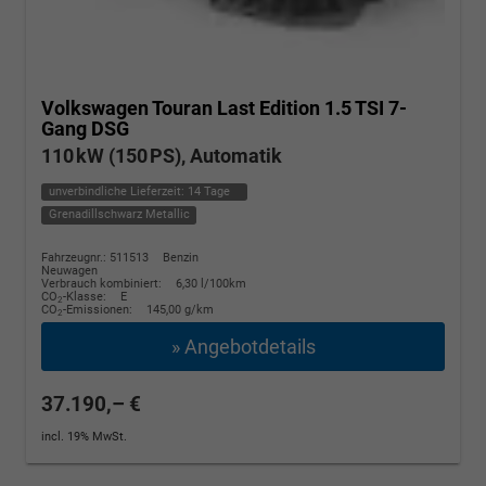
Volkswagen Touran
Last Edition 1.5 TSI 7-
Gang DSG
110 kW (150 PS), Automatik
unverbindliche Lieferzeit:
14 Tage
Grenadillschwarz Metallic
Fahrzeugnr.: 511513
Benzin
Neuwagen
Verbrauch kombiniert:
6,30 l/100km
CO
-Klasse:
E
2
CO
-Emissionen:
145,00 g/km
2
» Angebotdetails
37.190,– €
incl. 19% MwSt.