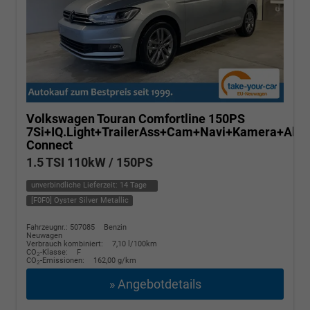
Volkswagen Touran
Comfortline 150PS
7Si+IQ.Light+TrailerAss+Cam+Navi+Kamera+Ala
Connect
1.5 TSI 110kW / 150PS
unverbindliche Lieferzeit:
14 Tage
[F0F0] Oyster Silver Metallic
Fahrzeugnr.: 507085
Benzin
Neuwagen
Verbrauch kombiniert:
7,10 l/100km
CO
-Klasse:
F
2
CO
-Emissionen:
162,00 g/km
2
» Angebotdetails