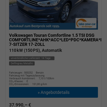
Volkswagen Touran
Comfortline 1.5 TSI DSG
COMFORTLINE*AHK*ACC*LED*PDC*KAMERA*NAV
7-SITZER 17-ZOLL
110 kW (150 PS), Automatik
unverbindliche Lieferzeit:
14 Tage
Delfingrau Metallic
Fahrzeugnr.: 500252
Benzin
Fahrzeug mit Tageszulassung
Verbrauch kombiniert:
7,10 l/100km
CO
-Klasse:
E
2
CO
-Emissionen:
151,00 g/km
2
» Angebotdetails
37.990,– €