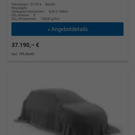
Fahrzeugnr.: 511514
Benzin
Neuwagen
Verbrauch kombiniert:
6,30 l/100km
CO
-Klasse:
E
2
CO
-Emissionen:
145,00 g/km
2
» Angebotdetails
37.190,– €
incl. 19% MwSt.