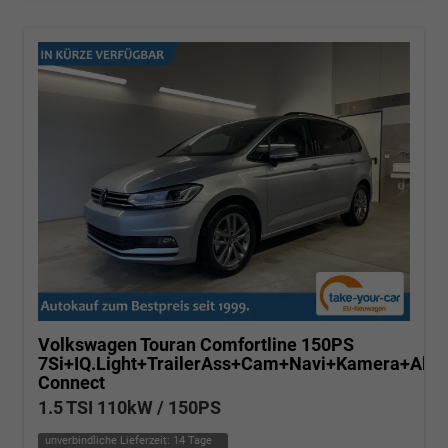
Volkswagen Touran
Comfortline 150PS
7Si+IQ.Light+TrailerAss+Cam+Navi+Kamera+Ala
Connect
1.5 TSI 110kW / 150PS
unverbindliche Lieferzeit:
14 Tage