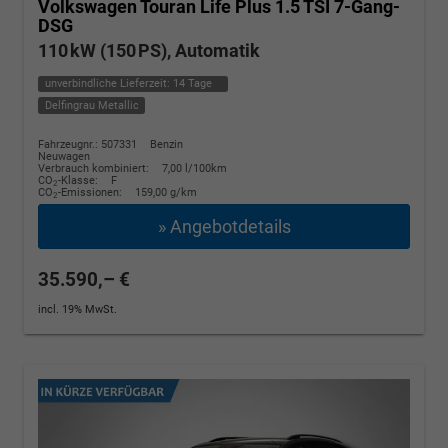
Volkswagen Touran
Life Plus 1.5 TSI 7-Gang-
DSG
110 kW (150 PS), Automatik
unverbindliche Lieferzeit:
14 Tage
Delfingrau Metallic
Fahrzeugnr.: 507331
Benzin
Neuwagen
Verbrauch kombiniert:
7,00 l/100km
CO
-Klasse:
F
2
CO
-Emissionen:
159,00 g/km
2
» Angebotdetails
35.590,– €
incl. 19% MwSt.