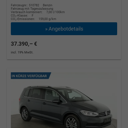
Fahrzeugnr.: 510782
Benzin
Fahrzeug mit Tageszulassung
Verbrauch kombiniert:
7,00 l/100km
CO
-Klasse:
F
2
CO
-Emissionen:
159,00 g/km
2
» Angebotdetails
37.390,– €
incl. 19% MwSt.