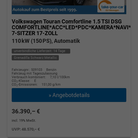
Volkswagen Touran
Comfortline 1.5 TSI DSG
COMFORTLINE*ACC*LED*PDC*KAMERA*NAVI*SH
7-SITZER 17-ZOLL
110 kW (150 PS), Automatik
unverbindliche Lieferzeit:
14 Tage
Grenadilla Schwarz Metallic
Fahrzeugnr.: 509103
Benzin
Fahrzeug mit Tageszulassung
Verbrauch kombiniert:
7,10 l/100km
CO
-Klasse:
E
2
CO
-Emissionen:
151,00 g/km
2
» Angebotdetails
36.390,– €
incl. 19% MwSt.
UVP:
48.570,– €