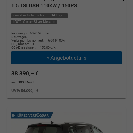
1.5 TSI DSG 110kW / 150PS
unverbindliche Lieferzeit:
14 Tage
[F0F0] Oyster Silver Metallic
Fahrzeugnr.: 507079
Benzin
Neuwagen
Verbrauch kombiniert:
6,60 l/100km
CO
-Klasse:
E
2
CO
-Emissionen:
150,00 g/km
2
» Angebotdetails
38.390,– €
incl. 19% MwSt.
UVP:
54.090,– €