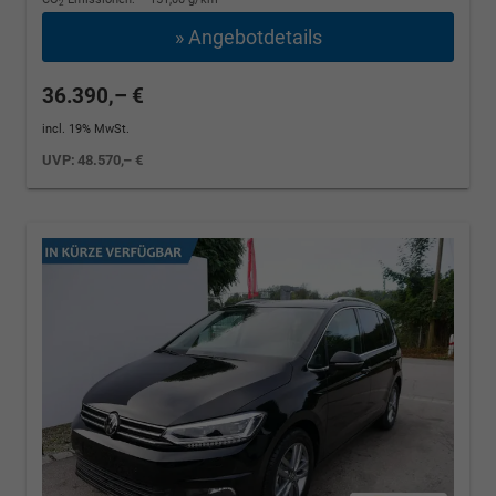
2
» Angebotdetails
36.390,– €
incl. 19% MwSt.
UVP:
48.570,– €