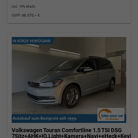
incl. 19% MwSt.
UVP:
48.570,– €
Volkswagen Touran
Comfortline 1.5 TSI DSG
7Sitz+AHK+IQ.Light+Kamera+Navi+eHeck+Keyless