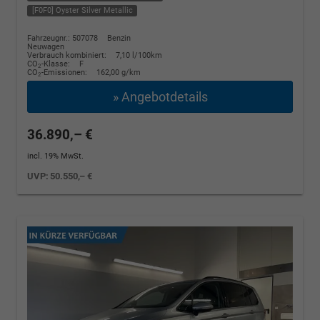
[F0F0] Oyster Silver Metallic
Fahrzeugnr.: 507078
Benzin
Neuwagen
Verbrauch kombiniert:
7,10 l/100km
CO
-Klasse:
F
2
CO
-Emissionen:
162,00 g/km
2
» Angebotdetails
36.890,– €
incl. 19% MwSt.
UVP:
50.550,– €