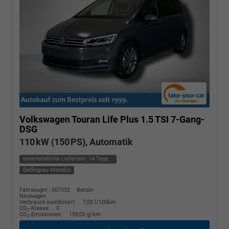
Volkswagen Touran
Life Plus 1.5 TSI 7-Gang-
DSG
110 kW (150 PS), Automatik
unverbindliche Lieferzeit:
14 Tage
Delfingrau Metallic
Fahrzeugnr.: 507332
Benzin
Neuwagen
Verbrauch kombiniert:
7,00 l/100km
CO
-Klasse:
F
2
CO
-Emissionen:
159,00 g/km
2