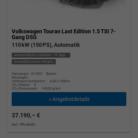
Volkswagen Touran
Last Edition 1.5 TSI 7-
Gang DSG
110 kW (150 PS), Automatik
unverbindliche Lieferzeit:
14 Tage
Grenadillschwarz Metallic
Fahrzeugnr.: 511522
Benzin
Neuwagen
Verbrauch kombiniert:
6,30 l/100km
CO
-Klasse:
E
2
CO
-Emissionen:
145,00 g/km
2
» Angebotdetails
37.190,– €
incl. 19% MwSt.