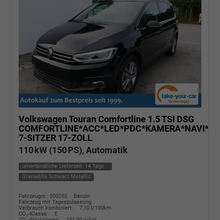
Volkswagen Touran
Comfortline 1.5 TSI DSG
COMFORTLINE*ACC*LED*PDC*KAMERA*NAVI*SH
7-SITZER 17-ZOLL
110 kW (150 PS), Automatik
unverbindliche Lieferzeit:
14 Tage
Grenadilla Schwarz Metallic
Fahrzeugnr.: 500255
Benzin
Fahrzeug mit Tageszulassung
Verbrauch kombiniert:
7,10 l/100km
CO
-Klasse:
E
2
CO
-Emissionen:
151,00 g/km