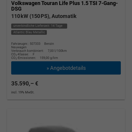
Volkswagen Touran
Life Plus 1.5 TSI 7-Gang-
DSG
110 kW (150 PS), Automatik
unverbindliche Lieferzeit:
14 Tage
Atlantic Blau Metallic
Fahrzeugnr.: 507333
Benzin
Neuwagen
Verbrauch kombiniert:
7,00 l/100km
CO
-Klasse:
F
2
CO
-Emissionen:
159,00 g/km
2
» Angebotdetails
35.590,– €
incl. 19% MwSt.