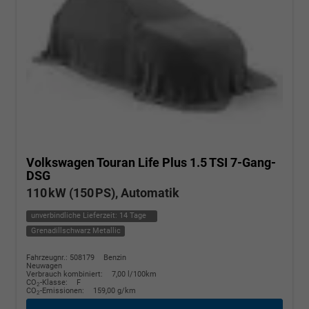
Volkswagen Touran
Life Plus 1.5 TSI 7-Gang-
DSG
110 kW (150 PS), Automatik
unverbindliche Lieferzeit:
14 Tage
Grenadillschwarz Metallic
Fahrzeugnr.: 508179
Benzin
Neuwagen
Verbrauch kombiniert:
7,00 l/100km
CO
-Klasse:
F
2
CO
-Emissionen:
159,00 g/km
2