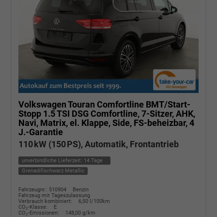
Volkswagen Touran
Comfortline BMT/Start-
Stopp 1.5 TSI DSG Comfortline, 7-Sitzer, AHK,
Navi, Matrix, el. Klappe, Side, FS-beheizbar, 4
J.-Garantie
110 kW (150 PS), Automatik, Frontantrieb
unverbindliche Lieferzeit:
14 Tage
Grenadillschwarz Metallic
Fahrzeugnr.: 510904
Benzin
Fahrzeug mit Tageszulassung
Verbrauch kombiniert:
6,50 l/100km
CO
-Klasse:
E
2
CO
-Emissionen:
148,00 g/km
2