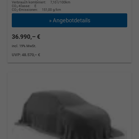
Verbrauch kombiniert:
7,10 l/100km
CO
-Klasse:
E
2
CO
-Emissionen:
151,00 g/km
2
» Angebotdetails
36.990,– €
incl. 19% MwSt.
UVP:
48.570,– €