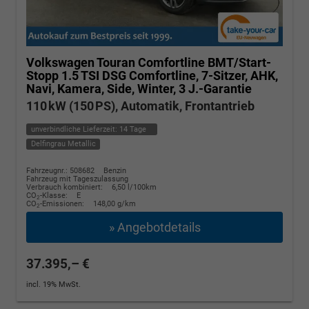
Volkswagen Touran
Comfortline BMT/Start-
Stopp 1.5 TSI DSG Comfortline, 7-Sitzer, AHK,
Navi, Kamera, Side, Winter, 3 J.-Garantie
110 kW (150 PS), Automatik, Frontantrieb
unverbindliche Lieferzeit:
14 Tage
Delfingrau Metallic
Fahrzeugnr.: 508682
Benzin
Fahrzeug mit Tageszulassung
Verbrauch kombiniert:
6,50 l/100km
CO
-Klasse:
E
2
CO
-Emissionen:
148,00 g/km
2
» Angebotdetails
37.395,– €
incl. 19% MwSt.