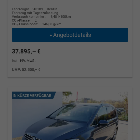
Fahrzeugnr.: 510109
Benzin
Fahrzeug mit Tageszulassung
Verbrauch kombiniert:
6,40 l/100km
CO
-Klasse:
E
2
CO
-Emissionen:
146,00 g/km
2
» Angebotdetails
37.895,– €
incl. 19% MwSt.
UVP:
52.500,– €