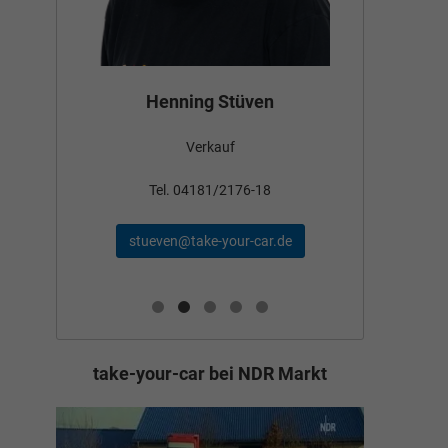
Bün
Henning Stüven
Verkauf
nden
Tel
Tel. 04181/2176-18
schae
stueven@take-your-car.de
de
take-your-car bei NDR Markt