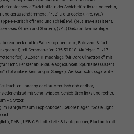
befenster sowie Zuziehhilfe in der Schiebetüre links und rechts,
r und geräuschdämmend, (7J2) Digitalcockpit Pro, (9IJ)
appe elektrisch öffnend und schließend, (6I6) Travelassistent,
üsselloses Öffnen und Starten), (7AL) Diebstahlwarnanlage,
e, Fahrzeugheck und im Fahrzeuginnenraum, Fahrzeug 8-fach-
glanzgedreht) mit Sommerreifen 235 50 R18, Alufelgen 7Jx17
etterreifen), 3-Zonen Klimaanlage ""Air Care Climatronic"" mit
fahrlicht, Fenster ab B-Säule abgedunkelt, Spurhalteassistent
ction"" (Totwinkelerkennung im Spiegel), Werksanschlussgarantie
-Rückleuchten, Innenspiegel automatisch abblendbar,
slederlenkrad mit Schaltwippen, Schiebtüren links und rechts,
um = 5 Sitzer,
g im Fahrgastraum Teppichboden, Dekoreinlagen ""Scale Light
reich,
ich), DAB+, USB-C-Schnittstelle, 8 Lautsprecher, Bluetooth mit