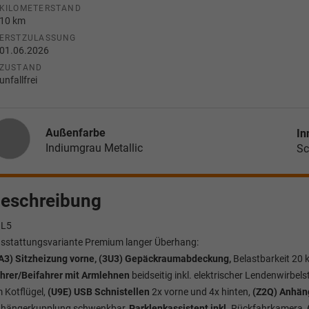
KILOMETERSTAND
10 km
ERSTZULASSUNG
01.06.2026
ZUSTAND
unfallfrei
Außenfarbe
In
Indiumgrau Metallic
Sc
eschreibung
3L5
sstattungsvariante Premium langer Überhang:
A3) Sitzheizung vorne, (3U3) Gepäckraumabdeckung,
Belastbarkeit 20 
hrer/Beifahrer mit Armlehnen
beidseitig inkl. elektrischer Lendenwirbels
 Kotflügel,
(U9E) USB Schnistellen
2x vorne und 4x hinten,
(Z2Q) Anhäng
hängerkupplung schwenkbar,
Parklenkassistent inkl.
Rückfahrkamera
,