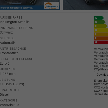
AUSSENFARBE
Indiumgrau Metallic
INNENAUSSTATTUNG
Schwarz
GETRIEBE
Automatik
ANTRIEBSACHSE
Verbrauch
Verbrauch
Frontantrieb
Verbrauch
Verbrauch
SCHADSTOFFKLASSE
Verbrauch
Euro 6
CO
-Emis
2
CO
-Klass
HUBRAUM
2
1.968 ccm
Downlo
LEISTUNG
Energiekos
110 kW (150 PS)
CO2 Koste
CO2 Koste
KRAFTSTOFF
CO2 Koste
Jahresste
Diesel
KATEGORIE
Van/Minibus