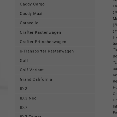
Caddy Cargo
Fa
(7
Caddy Maxi
Mo
Caravelle
(2
(7
Crafter Kastenwagen
Hi
Crafter Pritschenwagen
be
""
e-Transporter Kastenwagen
Be
Golf
""
au
Golf Variant
Ko
Grand California
Re
Hö
ID.3
Op
ID.3 Neo
Gr
In
ID.7
Fr