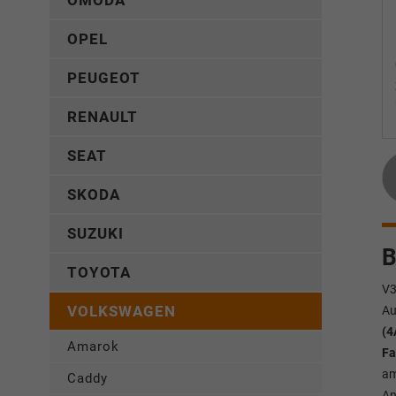
OMODA
OPEL
PEUGEOT
RENAULT
SEAT
SKODA
SUZUKI
B
TOYOTA
V
VOLKSWAGEN
Au
(4
Amarok
Fa
am
Caddy
An