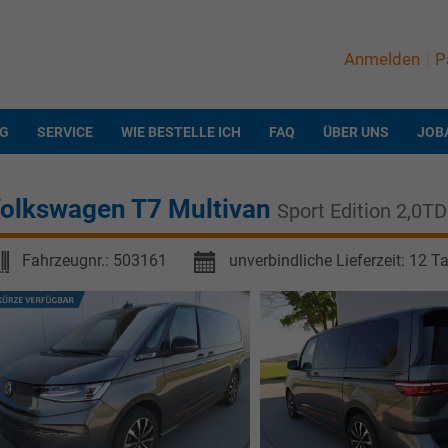
Anmelden
P
NG
SERVICE
WIE BESTELLE ICH
FAQ
ÜBER UNS
JOB
olkswagen T7 Multivan
Sport Edition 2,0T
Fahrzeugnr.:
503161
unverbindliche Lieferzeit:
12 T