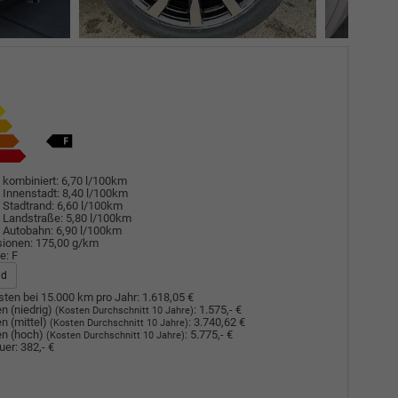
 kombiniert:
6,70 l/100km
 Innenstadt:
8,40 l/100km
 Stadtrand:
6,60 l/100km
 Landstraße:
5,80 l/100km
 Autobahn:
6,90 l/100km
sionen:
175,00 g/km
e:
F
ad
ten bei 15.000 km pro Jahr:
1.618,05 €
n (niedrig)
:
1.575,- €
(Kosten Durchschnitt 10 Jahre)
n (mittel)
:
3.740,62 €
(Kosten Durchschnitt 10 Jahre)
n (hoch)
:
5.775,- €
(Kosten Durchschnitt 10 Jahre)
uer:
382,- €