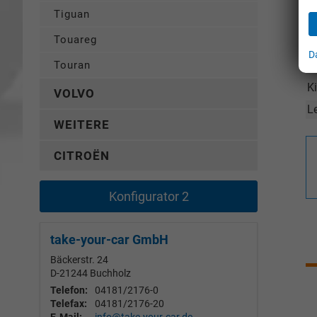
Tiguan
A
Touareg
A
D
E
Touran
K
VOLVO
L
WEITERE
CITROËN
Konfigurator 2
take-your-car GmbH
Bäckerstr. 24
D-21244
Buchholz
Telefon:
04181/2176-0
Telefax:
04181/2176-20