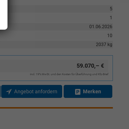
5
1
01.06.2026
10
2037 kg
59.070,– €
incl. 19% MwSt. und den Kosten für Überführung und Kfz-Brief
Angebot anfordern
Merken