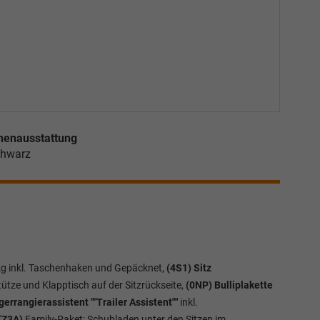
nenausstattung
hwarz
kg inkl. Taschenhaken und Gepäcknet,
(4S1) Sitz
tütze und Klapptisch auf der Sitzrückseite,
(0NP) Bulliplakette
errangierassistent ""Trailer Assistent""
inkl.
 (Z3A)
Family-Paket: Schubladen unter den Sitzen im