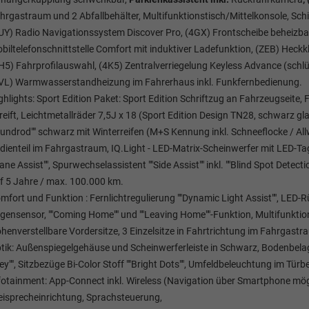
hrgastraum und 2 Abfallbehälter, Multifunktionstisch/Mittelkonsole, Schie
UY) Radio Navigationssystem Discover Pro, (4GX) Frontscheibe beheizba
biltelefonschnittstelle Comfort mit induktiver Ladefunktion, (ZEB) Heckkl
H5) Fahrprofilauswahl, (4K5) Zentralverriegelung Keyless Advance (schl
VL) Warmwasserstandheizung im Fahrerhaus inkl. Funkfernbedienung.
ghlights: Sport Edition Paket: Sport Edition Schriftzug an Fahrzeugseit
reift, Leichtmetallräder 7,5J x 18 (Sport Edition Design TN28, schwarz 
Dundrod"" schwarz mit Winterreifen (M+S Kennung inkl. Schneeflocke / Allw
dienteil im Fahrgastraum, IQ.Light - LED-Matrix-Scheinwerfer mit LED-Tag
Lane Assist"", Spurwechselassistent ""Side Assist"" inkl. ""Blind Spot Dete
f 5 Jahre / max. 100.000 km.
mfort und Funktion : Fernlichtregulierung ""Dynamic Light Assist"", LED
gensensor, ""Coming Home"" und ""Leaving Home""-Funktion, Multifunktion
henverstellbare Vordersitze, 3 Einzelsitze in Fahrtrichtung im Fahrgastra
tik: Außenspiegelgehäuse und Scheinwerferleiste in Schwarz, Bodenbela
ey"", Sitzbezüge Bi-Color Stoff ""Bright Dots"", Umfeldbeleuchtung im Türbe
fotainment: App-Connect inkl. Wireless (Navigation über Smartphone mögl
eisprecheinrichtung, Sprachsteuerung,