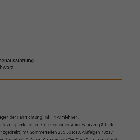
nenausstattung
hwarz
gen der Fahrrichtung) inkl. 4 Armlehnen.
e, Fahrzeugheck und im Fahrzeuginnenraum, Fahrzeug 8-fach-
glanzgedreht) mit Sommerreifen 235 50 R18, Alufelgen 7Jx17
etterreifen), 3-Zonen Klimaanlage ""Air Care Climatronic"" mit