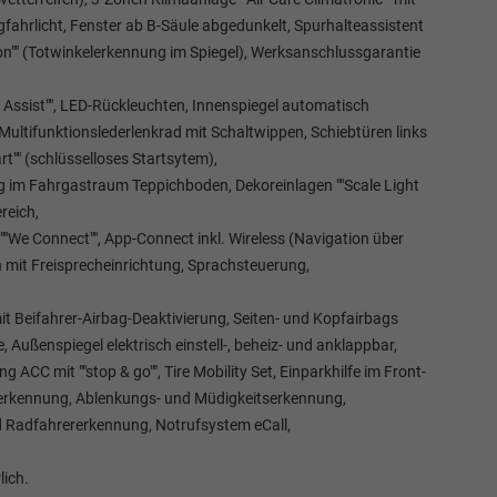
fahrlicht, Fenster ab B-Säule abgedunkelt, Spurhalteassistent
ction"" (Totwinkelerkennung im Spiegel), Werksanschlussgarantie
t Assist"", LED-Rückleuchten, Innenspiegel automatisch
ultifunktionslederlenkrad mit Schaltwippen, Schiebtüren links
rt"" (schlüsselloses Startsytem),
g im Fahrgastraum Teppichboden, Dekoreinlagen ""Scale Light
reich,
 ""We Connect"", App-Connect inkl. Wireless (Navigation über
 mit Freisprecheinrichtung, Sprachsteuerung,
it Beifahrer-Airbag-Deaktivierung, Seiten- und Kopfairbags
 Außenspiegel elektrisch einstell-, beheiz- und anklappbar,
C mit ""stop & go"", Tire Mobility Set, Einparkhilfe im Front-
nerkennung, Ablenkungs- und Müdigkeitserkennung,
d Radfahrererkennung, Notrufsystem eCall,
ich.