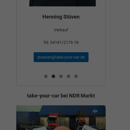
Bün
Henning Stüven
Verkauf
nden
Tel
Tel. 04181/2176-18
schae
stueven@take-your-car.de
de
take-your-car bei NDR Markt