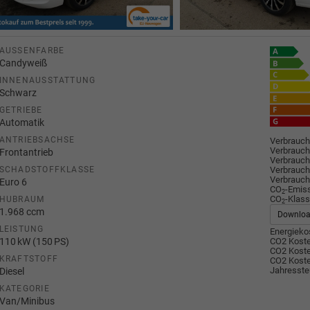
AUSSENFARBE
Candyweiß
INNENAUSSTATTUNG
Schwarz
GETRIEBE
Automatik
ANTRIEBSACHSE
Verbrauch
Verbrauch
Frontantrieb
Verbrauch
Verbrauch
SCHADSTOFFKLASSE
Verbrauch
Euro 6
CO
-Emis
2
CO
-Klass
HUBRAUM
2
1.968 ccm
Downlo
LEISTUNG
Energiekos
110 kW (150 PS)
CO2 Koste
CO2 Koste
KRAFTSTOFF
CO2 Koste
Jahresste
Diesel
KATEGORIE
Van/Minibus