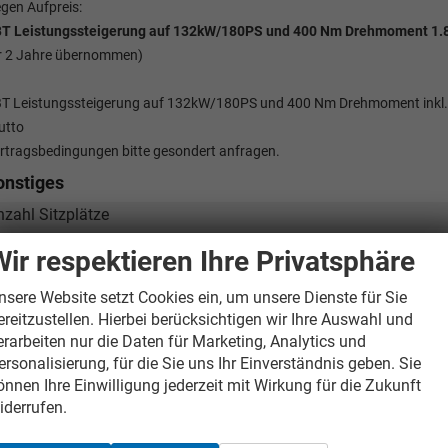
gen Aufpreis:
T Leistungssteigerung auf 132kW/180PS und 400 Nm Drehmoment 1.8
r 2 Jahre übernommen)
T Leistungssteigerung auf 132kW/180PS und 400 Nm Drehmoment inkl. 
utto
rtragsbedingungen bitte gesondert anfragen.
onstiges
nzahl Sitzplätze
nzahl Vorbesitzer
Wir respektieren Ihre Privatsphäre
rstzulassung
nsere Website setzt Cookies ein, um unsere Dienste für Sie
ilometerstand
ereitzustellen. Hierbei berücksichtigen wir Ihre Auswahl und
eergewicht
erarbeiten nur die Daten für Marketing, Analytics und
ersonalisierung, für die Sie uns Ihr Einverständnis geben. Sie
önnen Ihre Einwilligung jederzeit mit Wirkung für die Zukunft
iderrufen.
Gesamtpreis