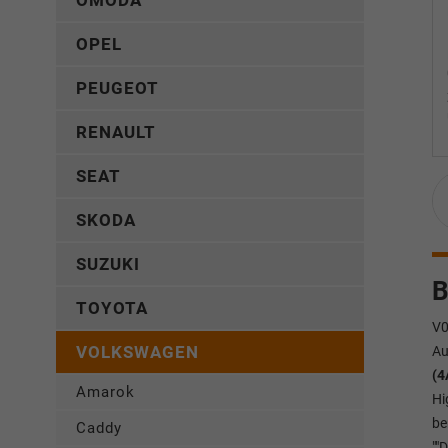
OMODA
OPEL
PEUGEOT
RENAULT
SEAT
SKODA
SUZUKI
B
TOYOTA
V
VOLKSWAGEN
Au
(4
Amarok
Hi
be
Caddy
""