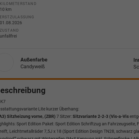
KILOMETERSTAND
10 km
ERSTZULASSUNG
01.08.2026
ZUSTAND
unfallfrei
Außenfarbe
In
Candyweiß
Sc
eschreibung
0K7
sstattungsvariante Lite kurzer Überhang:
A3) Sitzheizung vorne, (ZBR)
7 Sitzer:
Sitzvariante 2-2-3 (Vis-a-Vis
entge
ghlights: Sport Edition Paket: Sport Edition Schriftzug an Fahrzeugseit
reift, Leichtmetallräder 7,5J x 18 (Sport Edition Design TN28, schwarz 
Dundrod"" schwarz mit Winterreifen (M+S Kennung inkl. Schneeflocke / Allw