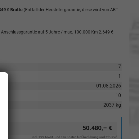
49 € Brutto
(Entfall der Herstellergarantie, diese wird von ABT
Anschlussgarantie auf 5 Jahre / max. 100.000 Km 2.649 €
7
1
01.08.2026
10
2037 kg
50.480,– €
incl. 19% MwSt. und den Kosten für Überführung und Kfz-Brief