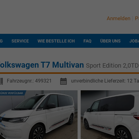
Anmelden
P
NG
SERVICE
WIE BESTELLE ICH
FAQ
ÜBER UNS
JOB
olkswagen T7 Multivan
Sport Edition 2,0TD
Fahrzeugnr.:
499321
unverbindliche Lieferzeit:
12 T