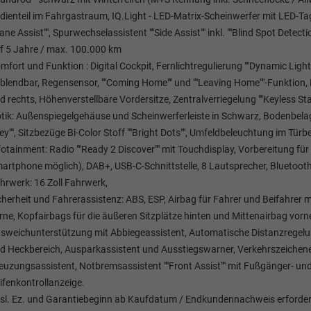
dienteil im Fahrgastraum, IQ.Light - LED-Matrix-Scheinwerfer mit LED-Tag
Lane Assist"", Spurwechselassistent ""Side Assist"" inkl. ""Blind Spot Dete
f 5 Jahre / max. 100.000 km
mfort und Funktion : Digital Cockpit, Fernlichtregulierung ""Dynamic Ligh
blendbar, Regensensor, ""Coming Home"" und ""Leaving Home""-Funktion, M
d rechts, Höhenverstellbare Vordersitze, Zentralverriegelung ""Keyless Sta
tik: Außenspiegelgehäuse und Scheinwerferleiste in Schwarz, Bodenbela
ey"", Sitzbezüge Bi-Color Stoff ""Bright Dots"", Umfeldbeleuchtung im Türbe
fotainment: Radio ""Ready 2 Discover"" mit Touchdisplay, Vorbereitung für
artphone möglich), DAB+, USB-C-Schnittstelle, 8 Lautsprecher, Bluetooth
hrwerk: 16 Zoll Fahrwerk,
cherheit und Fahrerassistenz: ABS, ESP, Airbag für Fahrer und Beifahrer m
rne, Kopfairbags für die äußeren Sitzplätze hinten und Mittenairbag vorne,
sweichunterstützung mit Abbiegeassistent, Automatische Distanzregelung AC
d Heckbereich, Ausparkassistent und Ausstiegswarner, Verkehrszeiche
euzungsassistent, Notbremsassistent ""Front Assist"" mit Fußgänger- un
ifenkontrollanzeige.
sl. Ez. und Garantiebeginn ab Kaufdatum / Endkundennachweis erforderl