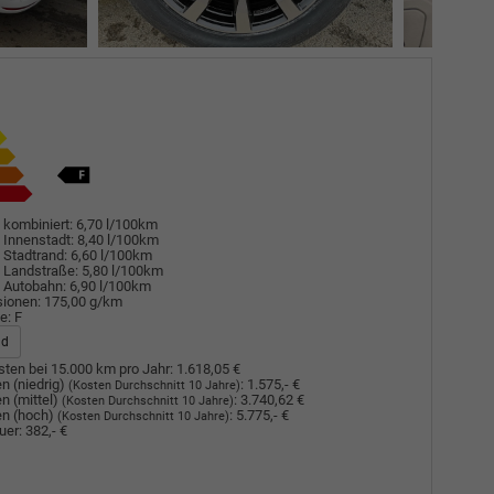
 kombiniert:
6,70 l/100km
 Innenstadt:
8,40 l/100km
 Stadtrand:
6,60 l/100km
 Landstraße:
5,80 l/100km
 Autobahn:
6,90 l/100km
sionen:
175,00 g/km
e:
F
ad
ten bei 15.000 km pro Jahr:
1.618,05 €
n (niedrig)
:
1.575,- €
(Kosten Durchschnitt 10 Jahre)
n (mittel)
:
3.740,62 €
(Kosten Durchschnitt 10 Jahre)
n (hoch)
:
5.775,- €
(Kosten Durchschnitt 10 Jahre)
uer:
382,- €