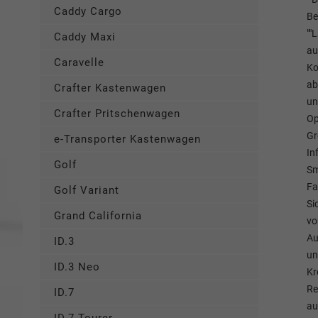
Caddy Cargo
Be
""
Caddy Maxi
au
Caravelle
Ko
ab
Crafter Kastenwagen
un
Crafter Pritschenwagen
Op
Gr
e-Transporter Kastenwagen
In
Golf
Sm
Fa
Golf Variant
Si
Grand California
vo
Au
ID.3
un
ID.3 Neo
Kr
Re
ID.7
au