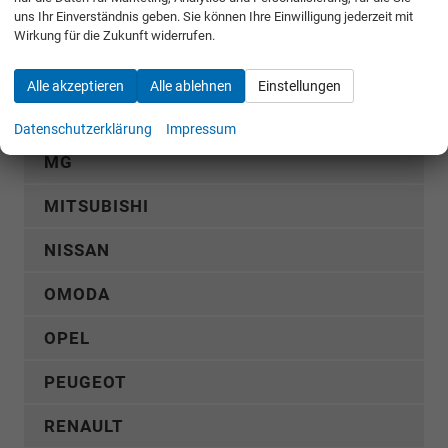
uns Ihr Einverständnis geben. Sie können Ihre Einwilligung jederzeit mit
KGM
Wirkung für die Zukunft widerrufen.
KIA
Alle akzeptieren
Alle ablehnen
Einstellungen
MERCEDES-BENZ
Datenschutzerklärung
Impressum
MG
MITSUBISHI
NISSAN
OMODA
OPEL
PEUGEOT
RENAULT