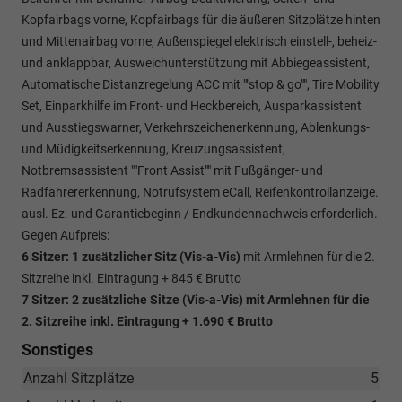
Kopfairbags vorne, Kopfairbags für die äußeren Sitzplätze hinten
und Mittenairbag vorne, Außenspiegel elektrisch einstell-, beheiz-
und anklappbar, Ausweichunterstützung mit Abbiegeassistent,
Automatische Distanzregelung ACC mit ""stop & go"", Tire Mobility
Set, Einparkhilfe im Front- und Heckbereich, Ausparkassistent
und Ausstiegswarner, Verkehrszeichenerkennung, Ablenkungs-
und Müdigkeitserkennung, Kreuzungsassistent,
Notbremsassistent ""Front Assist"" mit Fußgänger- und
Radfahrererkennung, Notrufsystem eCall, Reifenkontrollanzeige.
ausl. Ez. und Garantiebeginn / Endkundennachweis erforderlich.
Gegen Aufpreis:
6 Sitzer: 1 zusätzlicher Sitz (
Vis-a-Vis)
mit Armlehnen für die 2.
Sitzreihe inkl. Eintragung + 845 € Brutto
7 Sitzer: 2 zusätzliche Sitze (
Vis-a-Vis)
mit Armlehnen für die
2. Sitzreihe inkl. Eintragung
+ 1.690 € Brutto
Sonstiges
Anzahl Sitzplätze
5