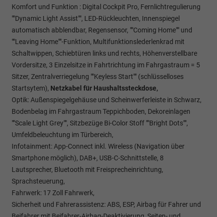
Komfort und Funktion : Digital Cockpit Pro, Fernlichtregulierung
""Dynamic Light Assist"", LED-Rückleuchten, Innenspiegel
automatisch abblendbar, Regensensor, ""Coming Home"" und
""Leaving Home""-Funktion, Multifunktionslederlenkrad mit
Schaltwippen, Schiebtüren links und rechts, Höhenverstellbare
Vordersitze, 3 Einzelsitze in Fahrtrichtung im Fahrgastraum = 5
Sitzer, Zentralverriegelung ""Keyless Start"" (schlüsselloses
Startsytem),
Netzkabel für Haushaltssteckdose,
Optik: Außenspiegelgehäuse und Scheinwerferleiste in Schwarz,
Bodenbelag im Fahrgastraum Teppichboden, Dekoreinlagen
""Scale Light Grey"", Sitzbezüge Bi-Color Stoff ""Bright Dots"",
Umfeldbeleuchtung im Türbereich,
Infotainment: App-Connect inkl. Wireless (Navigation über
Smartphone möglich), DAB+, USB-C-Schnittstelle, 8
Lautsprecher, Bluetooth mit Freisprecheinrichtung,
Sprachsteuerung,
Fahrwerk: 17 Zoll Fahrwerk,
Sicherheit und Fahrerassistenz: ABS, ESP, Airbag für Fahrer und
Beifahrer mit Beifahrer-Airbag-Deaktivierung, Seiten- und