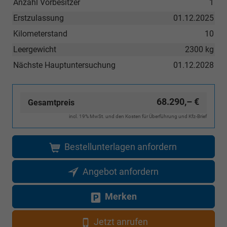
Anzahl Vorbesitzer
1
Erstzulassung
01.12.2025
Kilometerstand
10
Leergewicht
2300 kg
Nächste Hauptuntersuchung
01.12.2028
68.290,– €
Gesamtpreis
incl. 19% MwSt. und den Kosten für Überführung und Kfz-Brief
Bestellunterlagen anfordern
Angebot anfordern
Merken
Jetzt anrufen