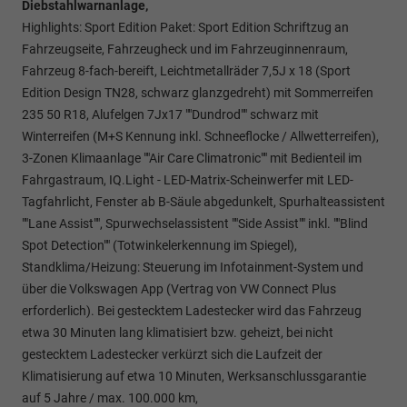
Diebstahlwarnanlage,
Highlights: Sport Edition Paket: Sport Edition Schriftzug an
Fahrzeugseite, Fahrzeugheck und im Fahrzeuginnenraum,
Fahrzeug 8-fach-bereift, Leichtmetallräder 7,5J x 18 (Sport
Edition Design TN28, schwarz glanzgedreht) mit Sommerreifen
235 50 R18, Alufelgen 7Jx17 ""Dundrod"" schwarz mit
Winterreifen (M+S Kennung inkl. Schneeflocke / Allwetterreifen),
3-Zonen Klimaanlage ""Air Care Climatronic"" mit Bedienteil im
Fahrgastraum, IQ.Light - LED-Matrix-Scheinwerfer mit LED-
Tagfahrlicht, Fenster ab B-Säule abgedunkelt, Spurhalteassistent
""Lane Assist"", Spurwechselassistent ""Side Assist"" inkl. ""Blind
Spot Detection"" (Totwinkelerkennung im Spiegel),
Standklima/Heizung: Steuerung im Infotainment-System und
über die Volkswagen App (Vertrag von VW Connect Plus
erforderlich). Bei gestecktem Ladestecker wird das Fahrzeug
etwa 30 Minuten lang klimatisiert bzw. geheizt, bei nicht
gestecktem Ladestecker verkürzt sich die Laufzeit der
Klimatisierung auf etwa 10 Minuten, Werksanschlussgarantie
auf 5 Jahre / max. 100.000 km,