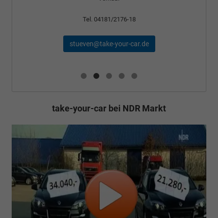
Tel. 04181/2176-18
stueven@take-your-car.de
take-your-car bei NDR Markt