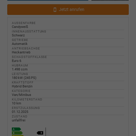
Jetzt anrufen
AUSSENFARBE
Candyweiß
INNENAUSSTATTUNG
Schwarz
GETRIEBE
Automatik
ANTRIEBSACHSE
Heckantrieb
SCHADSTOFFKLASSE
Euro 6
HUBRAUM
1.498 ccm
LEISTUNG
180 kW (245 PS)
KRAFTSTOFF
Hybrid Benzin
KATEGORIE
Van/Minibus
KILOMETERSTAND
10 km
ERSTZULASSUNG
01.12.2025
ZUSTAND
unfallfrei