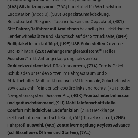
(4A3) Sitzheizung vorne,
(76C) Ladekabel für Wechselstrom-
Ladestation (Mode 3),
(3U3) Gepäckraumabdeckung,
Belastbarkeit 20 kg inkl. Taschenhaken und Gepäcknet,
(4S1)
Sitz Fahrer/Beifahrer mit Armlehnen
beidseitig inkl. elektrischer
Lendenwirbelstütze und Klapptisch auf der Sitzrückseite,
(0NP)
Bulliplakette
am Kotflügel,
(U9E) USB Schnistellen
2x vorne
und 4x hinten,
(Z2Q) Anhängerrangierassistent ""Trailer
Assistent""
inkl. Anhängerkupplung schwenkbar,
Parklenkassistent inkl.
Rückfahrkamera
, (Z3A)
Family-Paket:
Schubladen unter den Sitzen im Fahrgastraum und 2
Abfallbehälter, Multifunktionstisch/Mittelkonsole, Schiebefenster
sowie Zuziehhilfe in der Schiebetüre links und rechts, (7UY) Radio
Navigationssystem Discover Pro,
(4GX) Frontscheibe beheizbar
und geräuschdämmend, (9IJ) Mobiltelefonschnittstelle
Comfort mit induktiver Ladefunktion,
(ZEB) Heckklappe
elektrisch öffnend und schließend, (6I6) Travelassistent,
(2H5)
Fahrprofilauswahl, (4K5) Zentralverriegelung Keyless Advance
(schlüsselloses Öffnen und Starten), (7AL)