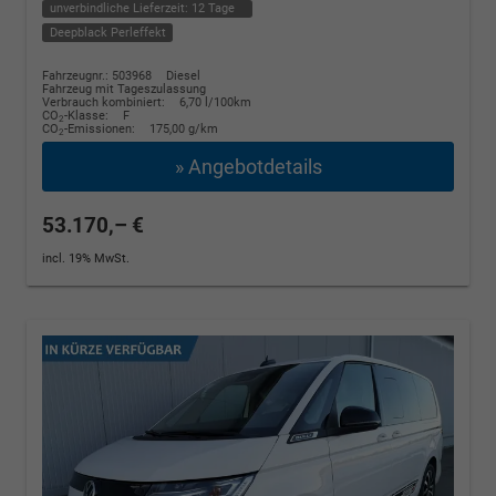
unverbindliche Lieferzeit:
12 Tage
Deepblack Perleffekt
Fahrzeugnr.: 503968
Diesel
Fahrzeug mit Tageszulassung
Verbrauch kombiniert:
6,70 l/100km
CO
-Klasse:
F
2
CO
-Emissionen:
175,00 g/km
2
» Angebotdetails
53.170,– €
incl. 19% MwSt.