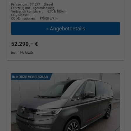
Fahrzeugnr.: 511277
Diesel
Fahrzeug mit Tageszulassung
Verbrauch kombiniert:
6,70 l/100km
CO
-Klasse:
F
2
CO
-Emissionen:
175,00 g/km
2
» Angebotdetails
52.290,– €
incl. 19% MwSt.