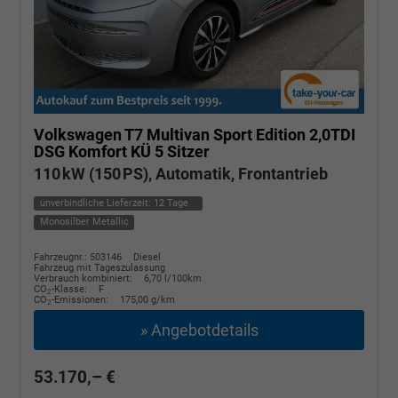
Volkswagen T7 Multivan
Sport Edition 2,0TDI
DSG Komfort KÜ 5 Sitzer
110 kW (150 PS), Automatik, Frontantrieb
unverbindliche Lieferzeit:
12 Tage
Monosilber Metallic
Fahrzeugnr.: 503146
Diesel
Fahrzeug mit Tageszulassung
Verbrauch kombiniert:
6,70 l/100km
CO
-Klasse:
F
2
CO
-Emissionen:
175,00 g/km
2
» Angebotdetails
53.170,– €