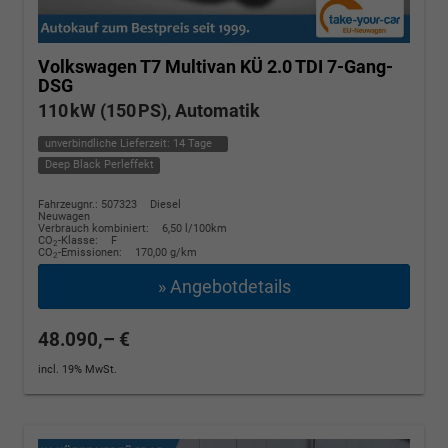
Volkswagen T7 Multivan
KÜ 2.0 TDI 7-Gang-
DSG
110 kW (150 PS), Automatik
unverbindliche Lieferzeit:
14 Tage
Deep Black Perleffekt
Fahrzeugnr.: 507323
Diesel
Neuwagen
Verbrauch kombiniert:
6,50 l/100km
CO
-Klasse:
F
2
CO
-Emissionen:
170,00 g/km
2
» Angebotdetails
48.090,– €
incl. 19% MwSt.