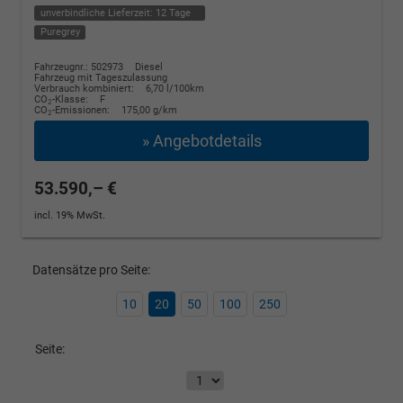
unverbindliche Lieferzeit:
12 Tage
Puregrey
Fahrzeugnr.: 502973
Diesel
Fahrzeug mit Tageszulassung
Verbrauch kombiniert:
6,70 l/100km
CO
-Klasse:
F
2
CO
-Emissionen:
175,00 g/km
2
» Angebotdetails
53.590,– €
incl. 19% MwSt.
Datensätze pro Seite:
10
20
50
100
250
Seite: