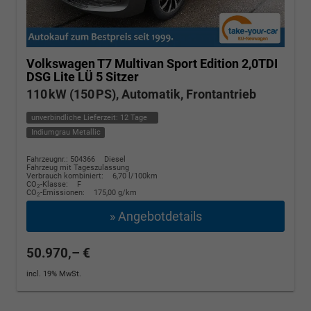
Volkswagen T7 Multivan
Sport Edition 2,0TDI
DSG Lite LÜ 5 Sitzer
110 kW (150 PS), Automatik, Frontantrieb
unverbindliche Lieferzeit:
12 Tage
Indiumgrau Metallic
Fahrzeugnr.: 504366
Diesel
Fahrzeug mit Tageszulassung
Verbrauch kombiniert:
6,70 l/100km
CO
-Klasse:
F
2
CO
-Emissionen:
175,00 g/km
2
» Angebotdetails
50.970,– €
incl. 19% MwSt.