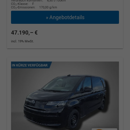
Verbrauch kombiniert:
6,50 l/100km
CO
-Klasse:
F
2
CO
-Emissionen:
170,00 g/km
2
» Angebotdetails
47.190,– €
incl. 19% MwSt.