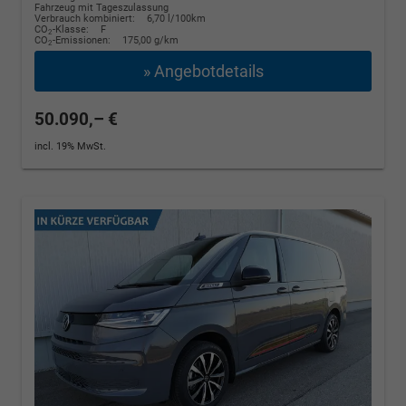
Fahrzeug mit Tageszulassung
Verbrauch kombiniert:
6,70 l/100km
CO
-Klasse:
F
2
CO
-Emissionen:
175,00 g/km
2
» Angebotdetails
50.090,– €
incl. 19% MwSt.