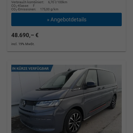
Verbrauch kombiniert:
6,70 l/100km
CO
-Klasse:
F
2
CO
-Emissionen:
175,00 g/km
2
» Angebotdetails
48.690,– €
incl. 19% MwSt.