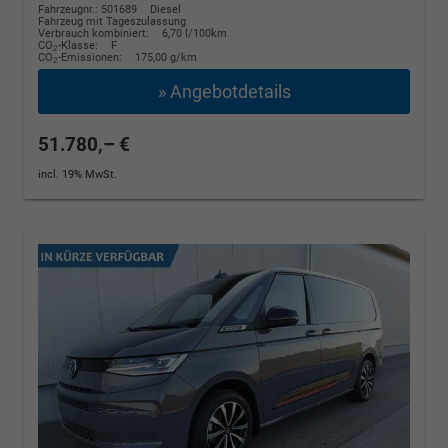
Fahrzeugnr.: 501689
Diesel
Fahrzeug mit Tageszulassung
Verbrauch kombiniert:
6,70 l/100km
CO
-Klasse:
F
2
CO
-Emissionen:
175,00 g/km
2
» Angebotdetails
51.780,– €
incl. 19% MwSt.