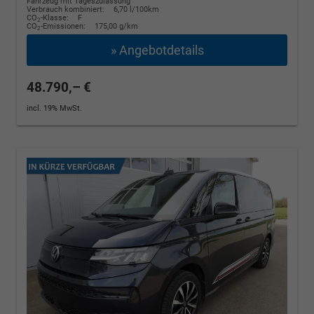
Fahrzeug mit Tageszulassung
Verbrauch kombiniert:
6,70 l/100km
CO
-Klasse:
F
2
CO
-Emissionen:
175,00 g/km
2
» Angebotdetails
48.790,– €
incl. 19% MwSt.