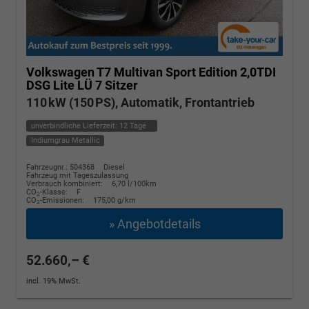
Volkswagen T7 Multivan
Sport Edition 2,0TDI
DSG Lite LÜ 7 Sitzer
110 kW (150 PS), Automatik, Frontantrieb
unverbindliche Lieferzeit:
12 Tage
Indiumgrau Metallic
Fahrzeugnr.: 504368
Diesel
Fahrzeug mit Tageszulassung
Verbrauch kombiniert:
6,70 l/100km
CO
-Klasse:
F
2
CO
-Emissionen:
175,00 g/km
2
» Angebotdetails
52.660,– €
incl. 19% MwSt.