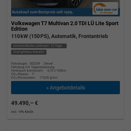
Volkswagen T7 Multivan
2.0 TDI LÜ Lite Sport
Edition
110 kW (150 PS), Automatik, Frontantrieb
unverbindliche Lieferzeit:
12 Tage
Starlightblau Metallic
Fahrzeugnr.: 502339
Diesel
Fahrzeug mit Tageszulassung
Verbrauch kombiniert:
6,70 l/100km
CO
-Klasse:
F
2
CO
-Emissionen:
175,00 g/km
2
» Angebotdetails
49.490,– €
incl. 19% MwSt.