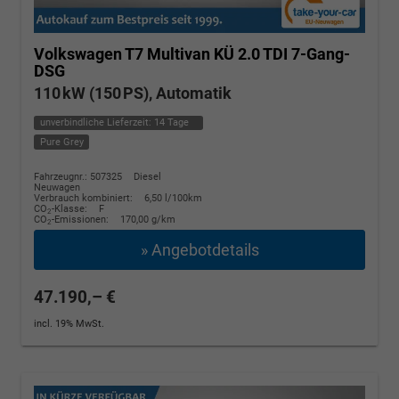
Volkswagen T7 Multivan
KÜ 2.0 TDI 7-Gang-
DSG
110 kW (150 PS), Automatik
unverbindliche Lieferzeit:
14 Tage
Pure Grey
Fahrzeugnr.: 507325
Diesel
Neuwagen
Verbrauch kombiniert:
6,50 l/100km
CO
-Klasse:
F
2
CO
-Emissionen:
170,00 g/km
2
» Angebotdetails
47.190,– €
incl. 19% MwSt.