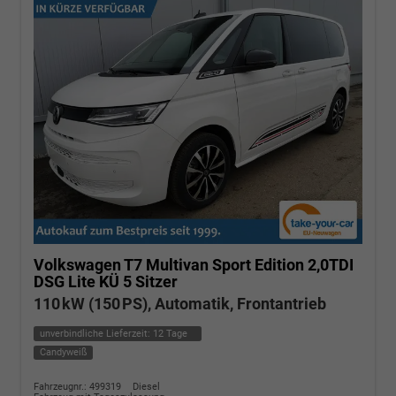
Volkswagen T7 Multivan
Sport Edition 2,0TDI
DSG Lite KÜ 5 Sitzer
110 kW (150 PS), Automatik, Frontantrieb
unverbindliche Lieferzeit:
12 Tage
Candyweiß
Fahrzeugnr.: 499319
Diesel