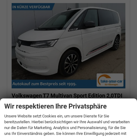
Volkswagen T7 Multivan
Sport Edition 2,0TDI
DSG Lite KÜ 7 Sitzer
Wir respektieren Ihre Privatsphäre
110 kW (150 PS), Automatik, Frontantrieb
Unsere Website setzt Cookies ein, um unsere Dienste für Sie
unverbindliche Lieferzeit:
12 Tage
bereitzustellen. Hierbei berücksichtigen wir Ihre Auswahl und verarbeiten
Candyweiß
nur die Daten für Marketing, Analytics und Personalisierung, für die Sie
uns Ihr Einverständnis geben. Sie können Ihre Einwilligung jederzeit mit