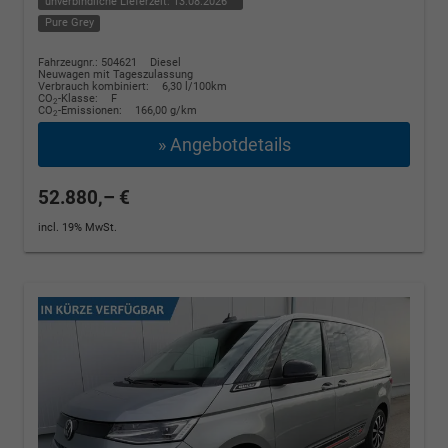
unverbindliche Lieferzeit:
13.08.2026
Pure Grey
Fahrzeugnr.: 504621
Diesel
Neuwagen mit Tageszulassung
Verbrauch kombiniert:
6,30 l/100km
CO
-Klasse:
F
2
CO
-Emissionen:
166,00 g/km
2
» Angebotdetails
52.880,– €
incl. 19% MwSt.