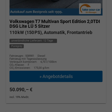
Volkswagen T7 Multivan
Sport Edition 2,0TDI
DSG Lite LÜ 5 Sitzer
110 kW (150 PS), Automatik, Frontantrieb
unverbindliche Lieferzeit:
12 Tage
Puregrey
Fahrzeugnr.: 508981
Diesel
Fahrzeug mit Tageszulassung
Verbrauch kombiniert:
6,70 l/100km
CO
-Klasse:
F
2
CO
-Emissionen:
175,00 g/km
2
» Angebotdetails
50.090,– €
incl. 19% MwSt.