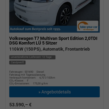
Volkswagen T7 Multivan
Sport Edition 2,0TDI
DSG Komfort LÜ 5 Sitzer
110 kW (150 PS), Automatik, Frontantrieb
unverbindliche Lieferzeit:
12 Tage
Candyweiß
Fahrzeugnr.: 501690
Diesel
Fahrzeug mit Tageszulassung
Verbrauch kombiniert:
6,70 l/100km
CO
-Klasse:
F
2
CO
-Emissionen:
175,00 g/km
2
» Angebotdetails
53.590,– €