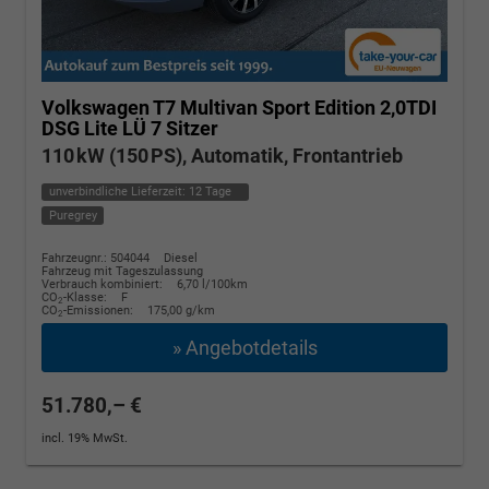
Volkswagen T7 Multivan
Sport Edition 2,0TDI
DSG Lite LÜ 7 Sitzer
110 kW (150 PS), Automatik, Frontantrieb
unverbindliche Lieferzeit:
12 Tage
Puregrey
Fahrzeugnr.: 504044
Diesel
Fahrzeug mit Tageszulassung
Verbrauch kombiniert:
6,70 l/100km
CO
-Klasse:
F
2
CO
-Emissionen:
175,00 g/km
2
» Angebotdetails
51.780,– €
incl. 19% MwSt.