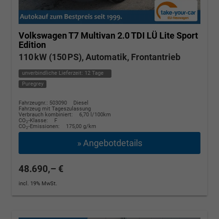
Volkswagen T7 Multivan
2.0 TDI LÜ Lite Sport
Edition
110 kW (150 PS), Automatik, Frontantrieb
unverbindliche Lieferzeit:
12 Tage
Puregrey
Fahrzeugnr.: 503090
Diesel
Fahrzeug mit Tageszulassung
Verbrauch kombiniert:
6,70 l/100km
CO
-Klasse:
F
2
CO
-Emissionen:
175,00 g/km
2
» Angebotdetails
48.690,– €
incl. 19% MwSt.