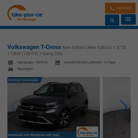
Anrufen
Volkswagen T-Cross
New Edition (New Edition) 1.5 TSI
110kW (150 PS) 7-Gang DSG
Fahrzeugnr.:
507615
unverbindliche Lieferzeit:
14 Tage
Neuwagen