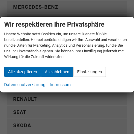
MERCEDES-BENZ
MG
Wir respektieren Ihre Privatsphäre
MITSUBISHI
Unsere Website setzt Cookies ein, um unsere Dienste für Sie
bereitzustellen. Hierbei berücksichtigen wir Ihre Auswahl und verarbeiten
nur die Daten für Marketing, Analytics und Personalisierung, für die Sie
NISSAN
uns Ihr Einverständnis geben. Sie können Ihre Einwilligung jederzeit mit
Wirkung für die Zukunft widerrufen.
OMODA
Alle akzeptieren
Alle ablehnen
Einstellungen
OPEL
Datenschutzerklärung
Impressum
PEUGEOT
RENAULT
SEAT
SKODA