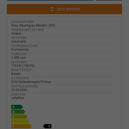
Jetzt anrufen
AUSSENFARBE
Grau, Rauchgrau Metallic (5W)
INNENAUSSTATTUNG
Andere
GETRIEBE
Automatik
ANTRIEBSACHSE
Frontantrieb
HUBRAUM
1.498 ccm
LEISTUNG
110 kW (150 PS)
KRAFTSTOFF
Benzin
KATEGORIE
SUV/Geländewagen/Pickup
ERSTZULASSUNG
01.04.2026
ZUSTAND
unfallfrei