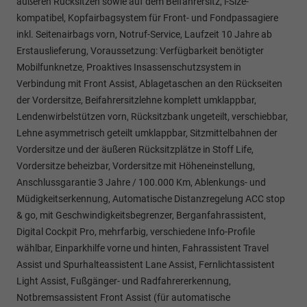
äußeren Rücksitzen sowie auf dem Beifahrersitz, i-Size-
kompatibel, Kopfairbagsystem für Front- und Fondpassagiere
inkl. Seitenairbags vorn, Notruf-Service, Laufzeit 10 Jahre ab
Erstauslieferung, Voraussetzung: Verfügbarkeit benötigter
Mobilfunknetze, Proaktives Insassenschutzsystem in
Verbindung mit Front Assist, Ablagetaschen an den Rückseiten
der Vordersitze, Beifahrersitzlehne komplett umklappbar,
Lendenwirbelstützen vorn, Rücksitzbank ungeteilt, verschiebbar,
Lehne asymmetrisch geteilt umklappbar, Sitzmittelbahnen der
Vordersitze und der äußeren Rücksitzplätze in Stoff Life,
Vordersitze beheizbar, Vordersitze mit Höheneinstellung,
Anschlussgarantie 3 Jahre / 100.000 Km, Ablenkungs- und
Müdigkeitserkennung, Automatische Distanzregelung ACC stop
& go, mit Geschwindigkeitsbegrenzer, Berganfahrassistent,
Digital Cockpit Pro, mehrfarbig, verschiedene Info-Profile
wählbar, Einparkhilfe vorne und hinten, Fahrassistent Travel
Assist und Spurhalteassistent Lane Assist, Fernlichtassistent
Light Assist, Fußgänger- und Radfahrererkennung,
Notbremsassistent Front Assist (für automatische