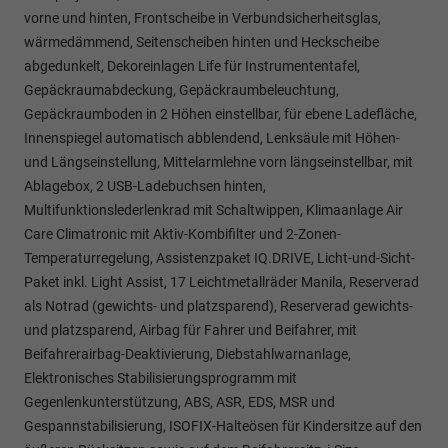
vorne und hinten, Frontscheibe in Verbundsicherheitsglas,
wärmedämmend, Seitenscheiben hinten und Heckscheibe
abgedunkelt, Dekoreinlagen Life für Instrumententafel,
Gepäckraumabdeckung, Gepäckraumbeleuchtung,
Gepäckraumboden in 2 Höhen einstellbar, für ebene Ladefläche,
Innenspiegel automatisch abblendend, Lenksäule mit Höhen-
und Längseinstellung, Mittelarmlehne vorn längseinstellbar, mit
Ablagebox, 2 USB-Ladebuchsen hinten,
Multifunktionslederlenkrad mit Schaltwippen, Klimaanlage Air
Care Climatronic mit Aktiv-Kombifilter und 2-Zonen-
Temperaturregelung, Assistenzpaket IQ.DRIVE, Licht-und-Sicht-
Paket inkl. Light Assist, 17 Leichtmetallräder Manila, Reserverad
als Notrad (gewichts- und platzsparend), Reserverad gewichts-
und platzsparend, Airbag für Fahrer und Beifahrer, mit
Beifahrerairbag-Deaktivierung, Diebstahlwarnanlage,
Elektronisches Stabilisierungsprogramm mit
Gegenlenkunterstützung, ABS, ASR, EDS, MSR und
Gespannstabilisierung, ISOFIX-Halteösen für Kindersitze auf den