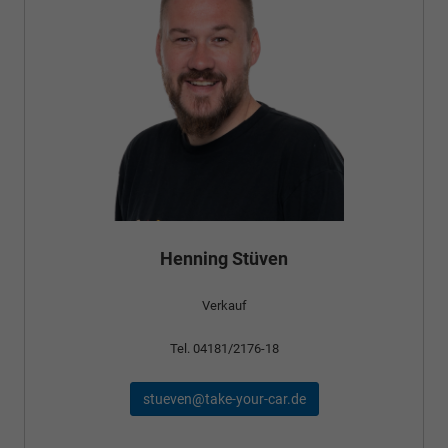
Henning Stüven
Verkauf
Tel. 04181/2176-18
stueven@take-your-car.de