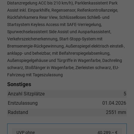
Distanzregelung ACC bis 210 km/h), Parklenkassistent Park
Assist inkl. Einparkhilfe, Regensensor, Reifenkontrollanzeige,
Rückfahrkamera Rear View, Schlüsselloses Schließ- und
Startsystem Keyless Access mit SAFE-Verriegelung,
Spurwechselassistent Side Assist und Ausparkassistent,
Verkehrszeichenerkennung, Start-Stopp-System mit
Bremsenergie-Rückgewinnung, Außenspiegel elektrisch einstell-,
anklapp- und beheizbar, mit Beifahrerspiegelabsenkung,
Außenspiegelgehäuse und Türgriffe in Wagenfarbe, Dachreling
schwarz, Stoßfänger in Wagenfarbe, Zierleisten schwarz, EU-
Fahrzeug mit Tageszulassung
Sonstiges
Anzahl Sitzplätze
5
Erstzulassung
01.04.2026
Radstand
2551 mm
UVP ohne
40.289,– €