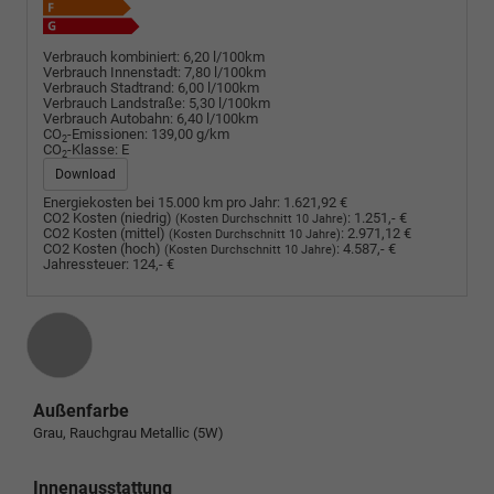
Verbrauch kombiniert:
6,20 l/100km
Verbrauch Innenstadt:
7,80 l/100km
Verbrauch Stadtrand:
6,00 l/100km
Verbrauch Landstraße:
5,30 l/100km
Verbrauch Autobahn:
6,40 l/100km
CO
-Emissionen:
139,00 g/km
2
CO
-Klasse:
E
2
Download
Energiekosten bei 15.000 km pro Jahr:
1.621,92 €
CO2 Kosten (niedrig)
:
1.251,- €
(Kosten Durchschnitt 10 Jahre)
CO2 Kosten (mittel)
:
2.971,12 €
(Kosten Durchschnitt 10 Jahre)
CO2 Kosten (hoch)
:
4.587,- €
(Kosten Durchschnitt 10 Jahre)
Jahressteuer:
124,- €
Außenfarbe
Grau, Rauchgrau Metallic (5W)
Innenausstattung