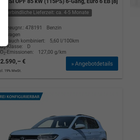
.0 TSI OPF 85 kW (115PS) 6-Gang, Euro 6 EB [8]
unverbindliche Lieferzeit: ca. 4-5 Monate
ahrzeugnr.: 478191
Benzin
euwagen
erbrauch kombiniert:
5,60 l/100km
CO
-Klasse:
D
2
CO
-Emissionen:
127,00 g/km
2
2.590,– €
» Angebotdetails
ncl. 19% MwSt.