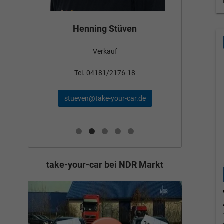
Bün
Henning Stüven
Verkauf
nden
Tel
Tel. 04181/2176-18
schae
stueven@take-your-car.de
de
take-your-car bei NDR Markt