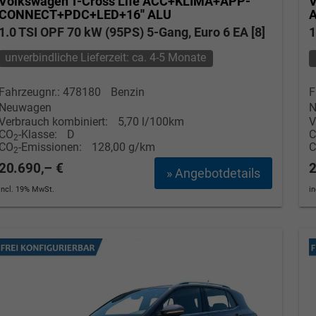
Volkswagen T-Cross
Life ACC+KLIMA+APP-
V
CONNECT+PDC+LED+16'' ALU
1.0 TSI OPF 70 kW (95PS) 5-Gang, Euro 6 EA [8]
1
unverbindliche Lieferzeit: ca. 4-5 Monate
Fahrzeugnr.: 478180
Benzin
F
Neuwagen
N
Verbrauch kombiniert:
5,70 l/100km
V
CO
-Klasse:
D
2
CO
-Emissionen:
128,00 g/km
2
20.690,– €
2
» Angebotdetails
incl. 19% MwSt.
i