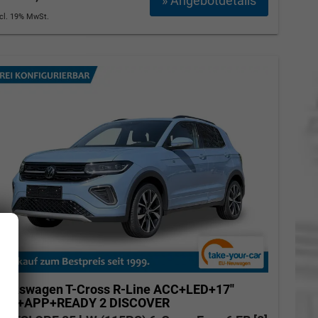
» Angebotdetails
ncl. 19% MwSt.
olkswagen T-Cross
R-Line ACC+LED+17''
ALU+APP+READY 2 DISCOVER