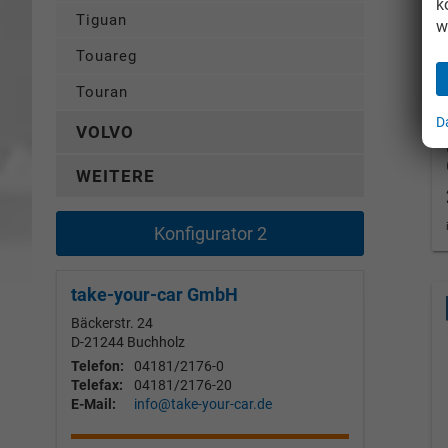
k
Tiguan
w
Touareg
Touran
D
VOLVO
WEITERE
Konfigurator 2
take-your-car GmbH
Bäckerstr. 24
D-21244
Buchholz
Telefon:
04181/2176-0
Telefax:
04181/2176-20
E-Mail:
info@take-your-car.de