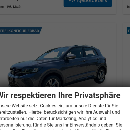
» Angebotdetails
incl. 19% MwSt.
i
Wir respektieren Ihre Privatsphäre
nsere Website setzt Cookies ein, um unsere Dienste für Sie
ereitzustellen. Hierbei berücksichtigen wir Ihre Auswahl und
Volkswagen T-Cross
Style IQ.LIGHT
V
erarbeiten nur die Daten für Marketing, Analytics und
MATRIX+ACC+APP+17'' ALU
ersonalisierung, für die Sie uns Ihr Einverständnis geben. Sie