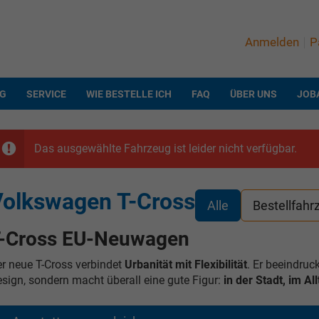
Anmelden
P
NG
SERVICE
WIE BESTELLE ICH
FAQ
ÜBER UNS
JOB
Das ausgewählte Fahrzeug ist leider nicht verfügbar.
olkswagen T-Cross
Alle
Bestellfahr
-Cross EU-Neuwagen
r neue T-Cross verbindet
Urbanität mit Flexibilität
. Er beeindru
sign, sondern macht überall eine gute Figur:
in der Stadt, im A