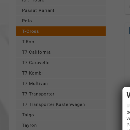
ID.7 Tourer
Passat Variant
Polo
T-Cross
T-Roc
T7 California
T7 Caravelle
T7 Kombi
T7 Multivan
T7 Transporter
T7 Transporter Kastenwagen
U
b
Taigo
v
P
Tayron