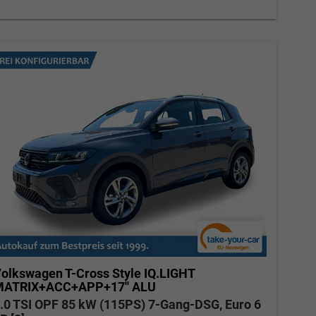
Elvedin Calakovic
Verkauf
Tel. 04181/2176-27
calakovic@take-your-car.de
olkswagen T-Cross
Style IQ.LIGHT
ATRIX+ACC+APP+17'' ALU
.0 TSI OPF 85 kW (115PS) 7-Gang-DSG, Euro 6