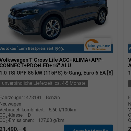
Volkswagen T-Cross
Life ACC+KLIMA+APP-
V
CONNECT+PDC+LED+16'' ALU
1.0 TSI OPF 85 kW (115PS) 6-Gang, Euro 6 EA [8]
1
unverbindliche Lieferzeit: ca. 4-5 Monate
Fahrzeugnr.: 478181
Benzin
F
Neuwagen
N
Verbrauch kombiniert:
5,60 l/100km
V
CO
-Klasse:
D
2
CO
-Emissionen:
127,00 g/km
2
21.490,– €
2