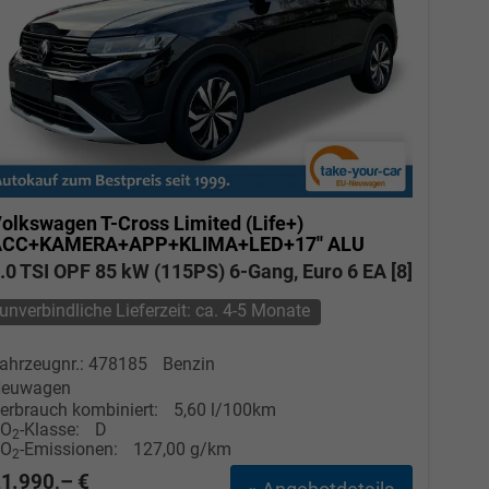
olkswagen T-Cross
Limited (Life+)
ACC+KAMERA+APP+KLIMA+LED+17'' ALU
.0 TSI OPF 85 kW (115PS) 6-Gang, Euro 6 EA [8]
unverbindliche Lieferzeit: ca. 4-5 Monate
ahrzeugnr.: 478185
Benzin
euwagen
erbrauch kombiniert:
5,60 l/100km
CO
-Klasse:
D
2
CO
-Emissionen:
127,00 g/km
2
1.990,– €