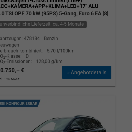
olkswagen T-Cross
Limited (Life+)
ACC+KAMERA+APP+KLIMA+LED+17'' ALU
.0 TSI OPF 70 kW (95PS) 5-Gang, Euro 6 EA [8]
unverbindliche Lieferzeit: ca. 4-5 Monate
ahrzeugnr.: 478184
Benzin
euwagen
erbrauch kombiniert:
5,70 l/100km
CO
-Klasse:
D
2
CO
-Emissionen:
128,00 g/km
2
0.750,– €
» Angebotdetails
ncl. 19% MwSt.