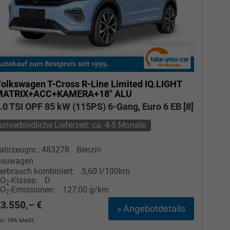
olkswagen T-Cross
R-Line Limited IQ.LIGHT
MATRIX+ACC+KAMERA+18'' ALU
.0 TSI OPF 85 kW (115PS) 6-Gang, Euro 6 EB [8]
unverbindliche Lieferzeit: ca. 4-5 Monate
ahrzeugnr.: 483278
Benzin
euwagen
erbrauch kombiniert:
5,60 l/100km
CO
-Klasse:
D
2
CO
-Emissionen:
127,00 g/km
2
3.550,– €
» Angebotdetails
ncl. 19% MwSt.