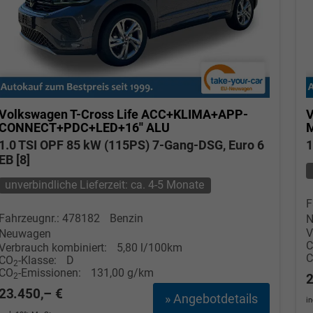
Volkswagen T-Cross
Life ACC+KLIMA+APP-
V
CONNECT+PDC+LED+16'' ALU
1.0 TSI OPF 85 kW (115PS) 7-Gang-DSG, Euro 6
1
EB [8]
unverbindliche Lieferzeit: ca. 4-5 Monate
F
Fahrzeugnr.: 478182
Benzin
N
V
Neuwagen
Verbrauch kombiniert:
5,80 l/100km
CO
-Klasse:
D
2
CO
-Emissionen:
131,00 g/km
2
2
23.450,– €
» Angebotdetails
i