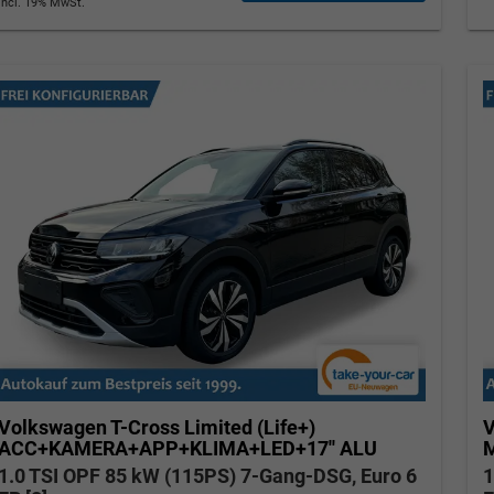
incl. 19% MwSt.
Tom Wollschläger
yamin Schael
Verkauf
Verkauf
Tel. 04181/2176-21
. 04181/2176-24
wollschlaeger@take-your-car.de
l@take-your-car.de
Volkswagen T-Cross
Limited (Life+)
V
ACC+KAMERA+APP+KLIMA+LED+17'' ALU
M
1.0 TSI OPF 85 kW (115PS) 7-Gang-DSG, Euro 6
1