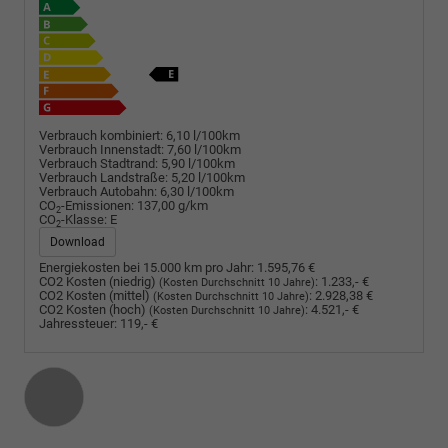
Verbrauch kombiniert:
6,10 l/100km
Verbrauch Innenstadt:
7,60 l/100km
Verbrauch Stadtrand:
5,90 l/100km
Verbrauch Landstraße:
5,20 l/100km
Verbrauch Autobahn:
6,30 l/100km
CO
-Emissionen:
137,00 g/km
2
CO
-Klasse:
E
2
Download
Energiekosten bei 15.000 km pro Jahr:
1.595,76 €
CO2 Kosten (niedrig)
:
1.233,- €
(Kosten Durchschnitt 10 Jahre)
CO2 Kosten (mittel)
:
2.928,38 €
(Kosten Durchschnitt 10 Jahre)
CO2 Kosten (hoch)
:
4.521,- €
(Kosten Durchschnitt 10 Jahre)
Jahressteuer:
119,- €