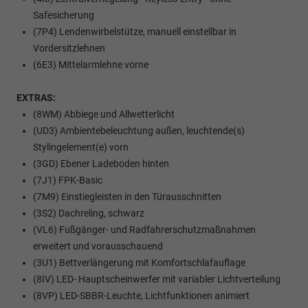
Safesicherung
(7P4) Lendenwirbelstütze, manuell einstellbar in
Vordersitzlehnen
(6E3) Mittelarmlehne vorne
EXTRAS:
(8WM) Abbiege und Allwetterlicht
(UD3) Ambientebeleuchtung außen, leuchtende(s)
Stylingelement(e) vorn
(3GD) Ebener Ladeboden hinten
(7J1) FPK-Basic
(7M9) Einstiegleisten in den Türausschnitten
(3S2) Dachreling, schwarz
(VL6) Fußgänger- und Radfahrerschutzmaßnahmen
erweitert und vorausschauend
(3U1) Bettverlängerung mit Komfortschlafauflage
(8IV) LED- Hauptscheinwerfer mit variabler Lichtverteilung
(8VP) LED-SBBR-Leuchte, Lichtfunktionen animiert