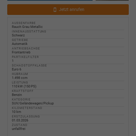
Jetzt anrufen
AUSSENFARBE
Rauch Grau Metallic
INNENAUSSTATTUNG
Schwarz
GETRIEBE
Automatik
ANTRIEBSACHSE
Frontantrieb
PARTIKELFILTER
1
SCHADSTOFFKLASSE
Euro 6
HUBRAUM
1.498 ccm
LEISTUNG
110 kW (150 PS)
KRAFTSTOFF
Benzin
KATEGORIE
SUV/Geländewagen/Pickup
KILOMETERSTAND
10 km
ERSTZULASSUNG
01.03.2026
ZUSTAND
unfallfrei