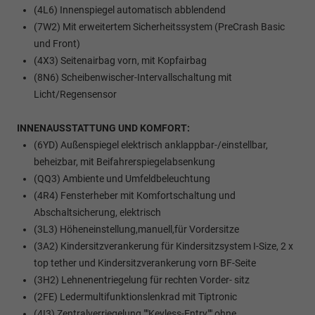
(4L6) Innenspiegel automatisch abblendend
(7W2) Mit erweitertem Sicherheitssystem (PreCrash Basic
und Front)
(4X3) Seitenairbag vorn, mit Kopfairbag
(8N6) Scheibenwischer-Intervallschaltung mit
Licht/Regensensor
INNENAUSSTATTUNG UND KOMFORT:
(6YD) Außenspiegel elektrisch anklappbar-/einstellbar,
beheizbar, mit Beifahrerspiegelabsenkung
(QQ3) Ambiente und Umfeldbeleuchtung
(4R4) Fensterheber mit Komfortschaltung und
Abschaltsicherung, elektrisch
(3L3) Höheneinstellung,manuell,für Vordersitze
(3A2) Kindersitzverankerung für Kindersitzsystem I-Size, 2 x
top tether und Kindersitzverankerung vorn BF-Seite
(3H2) Lehnenentriegelung für rechten Vorder- sitz
(2FE) Ledermultifunktionslenkrad mit Tiptronic
(4I3) Zentralverriegelung ""Keyless-Entry"" ohne