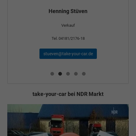
Henning Stüven
Verkauf
Tel. 04181/2176-18
stueven@take-your-car.de
take-your-car bei NDR Markt