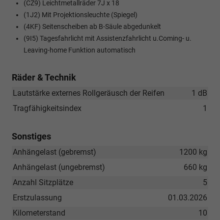
(CZ9) Leichtmetallräder 7J x 18
(1J2) Mit Projektionsleuchte (Spiegel)
(4KF) Seitenscheiben ab B-Säule abgedunkelt
(9I5) Tagesfahrlicht mit Assistenzfahrlicht u.Coming- u.
Leaving-home Funktion automatisch
Räder & Technik
Lautstärke externes Rollgeräusch der Reifen
1 dB
Tragfähigkeitsindex
1
Sonstiges
Anhängelast (gebremst)
1200 kg
Anhängelast (ungebremst)
660 kg
Anzahl Sitzplätze
5
Erstzulassung
01.03.2026
Kilometerstand
10