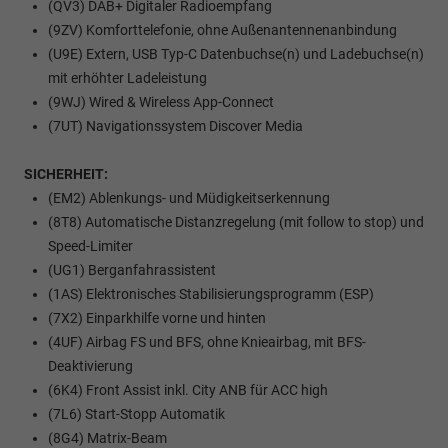
(QV3) DAB+ Digitaler Radioempfang
(9ZV) Komforttelefonie, ohne Außenantennenanbindung
(U9E) Extern, USB Typ-C Datenbuchse(n) und Ladebuchse(n)
mit erhöhter Ladeleistung
(9WJ) Wired & Wireless App-Connect
(7UT) Navigationssystem Discover Media
SICHERHEIT:
(EM2) Ablenkungs- und Müdigkeitserkennung
(8T8) Automatische Distanzregelung (mit follow to stop) und
Speed-Limiter
(UG1) Berganfahrassistent
(1AS) Elektronisches Stabilisierungsprogramm (ESP)
(7X2) Einparkhilfe vorne und hinten
(4UF) Airbag FS und BFS, ohne Knieairbag, mit BFS-
Deaktivierung
(6K4) Front Assist inkl. City ANB für ACC high
(7L6) Start-Stopp Automatik
(8G4) Matrix-Beam