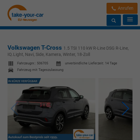
Anrufen
Volkswagen T-Cross
1.5 TSI 110 kW R-Line DSG R-Line,
IQ.Light, Navi, Side, Kamera, Winter, 18-Zoll
Fahrzeugnr.:
506705
unverbindliche Lieferzeit:
14 Tage
Fahrzeug mit Tageszulassung