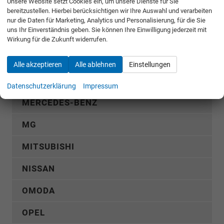
Unsere Website setzt Cookies ein, um unsere Dienste für Sie
bereitzustellen. Hierbei berücksichtigen wir Ihre Auswahl und verarbeiten
GWM
nur die Daten für Marketing, Analytics und Personalisierung, für die Sie
uns Ihr Einverständnis geben. Sie können Ihre Einwilligung jederzeit mit
HYUNDAI
Wirkung für die Zukunft widerrufen.
KGM
Alle akzeptieren
Alle ablehnen
Einstellungen
KIA
Datenschutzerklärung
Impressum
MERCEDES-BENZ
MG
MITSUBISHI
NISSAN
OMODA
OPEL