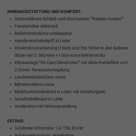
INNENAUSSTATTUNG UND KOMFORT:
Schlüsselloses Schließ- und Startsystem ""Keyless Access""
Fensterheber elektrisch
Beifahrersitzlehne umklappbar
Handbremshebelgriff in Leder
Kindersitzverankerung (I-Size) und Top Tether in den äußeren
Sitzen der 2. Sitzreihe + I-Size vorne Beifahrersitz
Klimaanlage ""Air Care Climatronic"" mit Aktiv-Kombifilter und
2-Zonen-Temperaturregelung
Lendenwirbelstützen vorne
Mittelarmlehne vorne
Multifunktionslenkrad in Leder, mit Schaltwippen
Schalthebelknauf in Leder
Vordersitze mit Höheneinstellung
EXTRAS:
3-Zylinder-Ottomotor 1,0 l TSI, 85 kW
Anhängerkupplung, abnehmbar