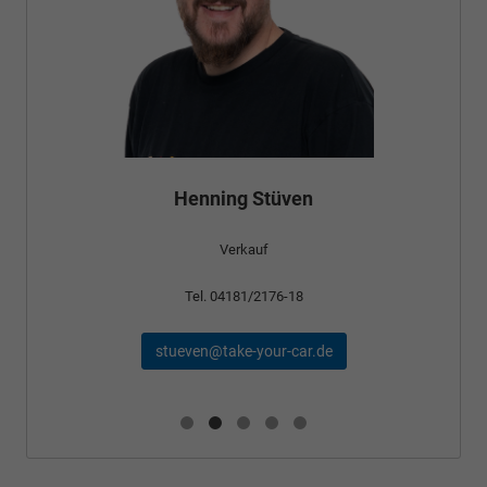
Henning Stüven
Verkauf
Tel. 04181/2176-18
stueven@take-your-car.de