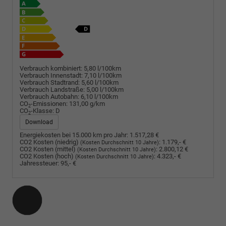
Verbrauch kombiniert:
5,80 l/100km
Verbrauch Innenstadt:
7,10 l/100km
Verbrauch Stadtrand:
5,60 l/100km
Verbrauch Landstraße:
5,00 l/100km
Verbrauch Autobahn:
6,10 l/100km
CO
-Emissionen:
131,00 g/km
2
CO
-Klasse:
D
2
Download
Energiekosten bei 15.000 km pro Jahr:
1.517,28 €
CO2 Kosten (niedrig)
:
1.179,- €
(Kosten Durchschnitt 10 Jahre)
CO2 Kosten (mittel)
:
2.800,12 €
(Kosten Durchschnitt 10 Jahre)
CO2 Kosten (hoch)
:
4.323,- €
(Kosten Durchschnitt 10 Jahre)
Jahressteuer:
95,- €