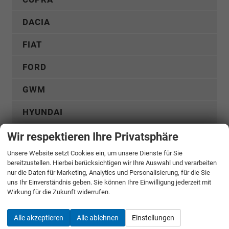
DACIA
FIAT
FORD
GWM
HYUNDAI
KGM
Wir respektieren Ihre Privatsphäre
Unsere Website setzt Cookies ein, um unsere Dienste für Sie
KIA
bereitzustellen. Hierbei berücksichtigen wir Ihre Auswahl und verarbeiten
nur die Daten für Marketing, Analytics und Personalisierung, für die Sie
MERCEDES-BENZ
uns Ihr Einverständnis geben. Sie können Ihre Einwilligung jederzeit mit
Wirkung für die Zukunft widerrufen.
MG
Alle akzeptieren
Alle ablehnen
Einstellungen
MITSUBISHI