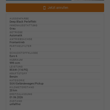
Jetzt anrufen
AUSSENFARBE
Deep Black Perleffekt
INNENAUSSTATTUNG
Grau
GETRIEBE
Automatik
ANTRIEBSACHSE
Frontantrieb
PARTIKELFILTER
1
SCHADSTOFFKLASSE
Euro 6
HUBRAUM
999 ccm
LEISTUNG
85 kW (116 PS)
KRAFTSTOFF
Benzin
KATEGORIE
SUV/Geländewagen/Pickup
KILOMETERSTAND
20 km
ERSTZULASSUNG
01.06.2026
ZUSTAND
unfallfrei