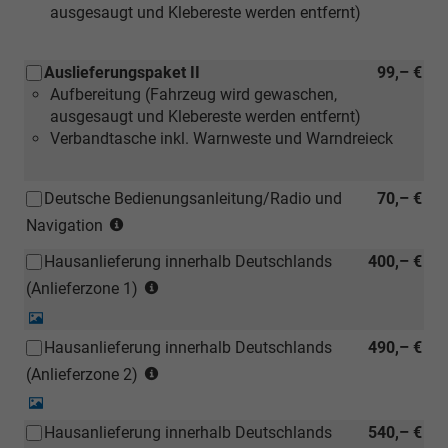
ausgesaugt und Klebereste werden entfernt)
Auslieferungspaket II
99,– €
Aufbereitung (Fahrzeug wird gewaschen,
ausgesaugt und Klebereste werden entfernt)
Verbandtasche inkl. Warnweste und Warndreieck
Deutsche Bedienungsanleitung/Radio und
70,– €
(Hinweis:
Navigation
Kann
Hausanlieferung innerhalb Deutschlands
400,– €
auch
(Anlieferzonen
bei
(Anlieferzone 1)
siehe
einem
Detail-
Karte)
deutschen
Foto
Hausanlieferung innerhalb Deutschlands
490,– €
(ausgenommen
Händler
(Anlieferzonen
Inselanlieferungen)
(Anlieferzone 2)
kostengünstiger
siehe
nachbestellt
Detail-
Karte)
werden)
Foto
Hausanlieferung innerhalb Deutschlands
540,– €
(ausgenommen