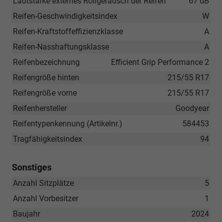
Lautstärke externes Rollgeräusch der Reifen
67 dB
Reifen-Geschwindigkeitsindex
W
Reifen-Kraftstoffeffizienzklasse
A
Reifen-Nasshaftungsklasse
A
Reifenbezeichnung
Efficient Grip Performance 2
Reifengröße hinten
215/55 R17
Reifengröße vorne
215/55 R17
Reifenhersteller
Goodyear
Reifentypenkennung (Artikelnr.)
584453
Tragfähigkeitsindex
94
Sonstiges
Anzahl Sitzplätze
5
Anzahl Vorbesitzer
1
Baujahr
2024