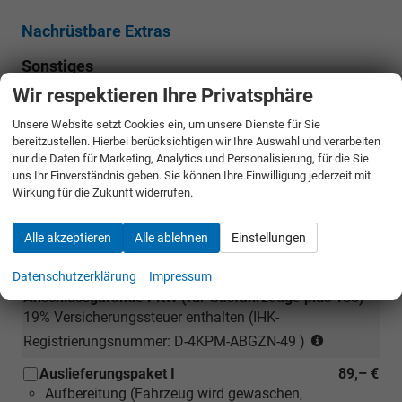
Nachrüstbare Extras
Sonstiges
Wir respektieren Ihre Privatsphäre
12 Monate MultiPart Neuwagen-
300,– €
Anschlussgarantie PKW (für Gasfahrzeuge plus 160)
Unsere Website setzt Cookies ein, um unsere Dienste für Sie
19% Versicherungssteuer enthalten (IHK-
bereitzustellen. Hierbei berücksichtigen wir Ihre Auswahl und verarbeiten
Registrierungsnummer: D-4KPM-ABGZN-49 )
nur die Daten für Marketing, Analytics und Personalisierung, für die Sie
uns Ihr Einverständnis geben. Sie können Ihre Einwilligung jederzeit mit
24 Monate MultiPart Neuwagen-
400,– €
Wirkung für die Zukunft widerrufen.
Anschlussgarantie PKW (für Gasfahrzeuge plus 160)
19% Versicherungssteuer enthalten (IHK-
Alle akzeptieren
Alle ablehnen
Einstellungen
Registrierungsnummer: D-4KPM-ABGZN-49 )
Datenschutzerklärung
Impressum
36 Monate MultiPart Neuwagen-
550,– €
Anschlussgarantie PKW (für Gasfahrzeuge plus 160)
19% Versicherungssteuer enthalten (IHK-
(nur
Registrierungsnummer: D-4KPM-ABGZN-49 )
für
Auslieferungspaket I
89,– €
Neuwagen)
Aufbereitung (Fahrzeug wird gewaschen,