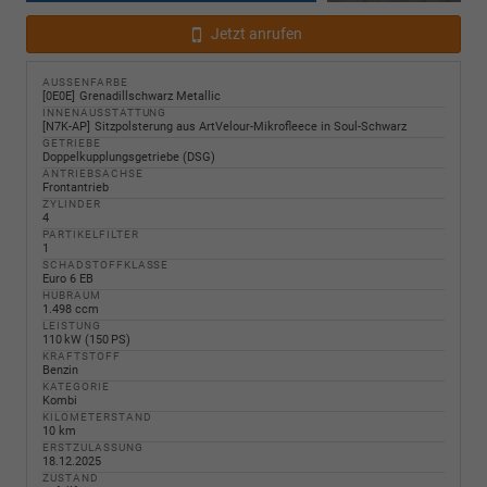
Jetzt anrufen
AUSSENFARBE
0E0E
Grenadillschwarz Metallic
INNENAUSSTATTUNG
N7K-AP
Sitzpolsterung aus ArtVelour-Mikrofleece in Soul-Schwarz
GETRIEBE
Doppelkupplungsgetriebe (DSG)
ANTRIEBSACHSE
Frontantrieb
ZYLINDER
4
PARTIKELFILTER
1
SCHADSTOFFKLASSE
Euro 6 EB
HUBRAUM
1.498 ccm
LEISTUNG
110 kW (150 PS)
KRAFTSTOFF
Benzin
KATEGORIE
Kombi
KILOMETERSTAND
10 km
ERSTZULASSUNG
18.12.2025
ZUSTAND