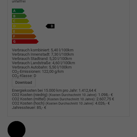
unfallfrei
Verbrauch kombiniert:
5,40 l/100km
Verbrauch Innenstadt:
7,30 l/100km
Verbrauch Stadtrand:
5,20 l/100km
Verbrauch Landstraße:
4,60 l/100km
Verbrauch Autobahn:
5,50 l/100km
CO
-Emissionen:
122,00 g/km
2
CO
-Klasse:
D
2
Download
Energiekosten bei 15.000 km pro Jahr:
1.412,64 €
CO2 Kosten (niedrig)
:
1.098,- €
(Kosten Durchschnitt 10 Jahre)
CO2 Kosten (mittel)
:
2.607,75 €
(Kosten Durchschnitt 10 Jahre)
CO2 Kosten (hoch)
:
4.026,- €
(Kosten Durchschnitt 10 Jahre)
Jahressteuer:
85,- €