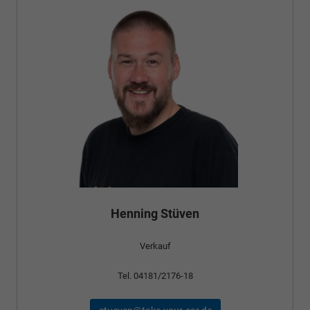
Bünyamin Schael
Verkauf
Tel. 04181/2176-24
schael@take-your-car.de