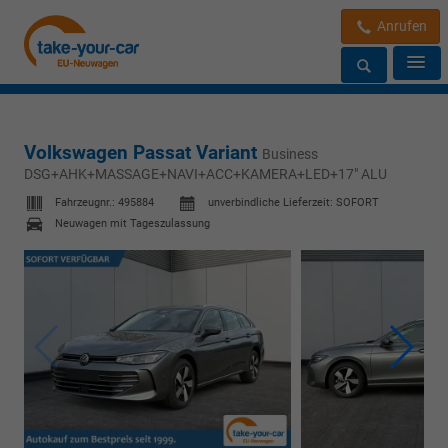
Anrufen
Volkswagen Passat Variant
Business
DSG+AHK+MASSAGE+NAVI+ACC+KAMERA+LED+17" ALU
Fahrzeugnr.:
495884
unverbindliche Lieferzeit: SOFORT
Neuwagen mit Tageszulassung