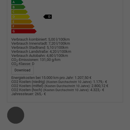
Verbrauch kombiniert:
5,00 l/100km
Verbrauch Innenstadt:
7,20 l/100km
Verbrauch Stadtrand:
5,10 l/100km
Verbrauch Landstraße:
4,20 l/100km
Verbrauch Autobahn:
4,80 l/100km
CO
-Emissionen:
131,00 g/km
2
CO
-Klasse:
D
2
Download
Energiekosten bei 15.000 km pro Jahr:
1.207,50 €
CO2 Kosten (niedrig)
:
1.179,- €
(Kosten Durchschnitt 10 Jahre)
CO2 Kosten (mittel)
:
2.800,12 €
(Kosten Durchschnitt 10 Jahre)
CO2 Kosten (hoch)
:
4.323,- €
(Kosten Durchschnitt 10 Jahre)
Jahressteuer:
265,- €