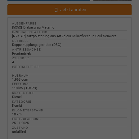
Jetzt anrufen
AUSSENFARBE
5X5X
Diabasgrau Metallic
INNENAUSSTATTUNG
N7K-AP
Sitzpolsterung aus ArtVelour-Mikrofleece in Soul-Schwarz
GETRIEBE
Doppelkupplungsgetriebe (DSG)
ANTRIEBSACHSE
Frontantrieb
ZYLINDER
4
PARTIKELFILTER
1
HUBRAUM
1.968 ccm
LEISTUNG
110 kW (150 PS)
KRAFTSTOFF
Diesel
KATEGORIE
Kombi
KILOMETERSTAND
10 km
ERSTZULASSUNG
25.11.2025
ZUSTAND
unfallfrei