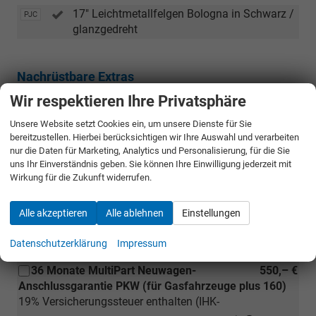
17" Leichtmetallfelgen Bologna in Schwarz /
PJC
glanzgedreht
Nachrüstbare Extras
Wir respektieren Ihre Privatsphäre
Sonstiges
Unsere Website setzt Cookies ein, um unsere Dienste für Sie
12 Monate MultiPart Neuwagen-
300,– €
bereitzustellen. Hierbei berücksichtigen wir Ihre Auswahl und verarbeiten
Anschlussgarantie PKW (für Gasfahrzeuge plus 160)
nur die Daten für Marketing, Analytics und Personalisierung, für die Sie
19% Versicherungssteuer enthalten (IHK-
uns Ihr Einverständnis geben. Sie können Ihre Einwilligung jederzeit mit
Registrierungsnummer: D-4KPM-ABGZN-49 )
Wirkung für die Zukunft widerrufen.
24 Monate MultiPart Neuwagen-
400,– €
Alle akzeptieren
Alle ablehnen
Einstellungen
Anschlussgarantie PKW (für Gasfahrzeuge plus 160)
19% Versicherungssteuer enthalten (IHK-
Datenschutzerklärung
Impressum
Registrierungsnummer: D-4KPM-ABGZN-49 )
36 Monate MultiPart Neuwagen-
550,– €
Anschlussgarantie PKW (für Gasfahrzeuge plus 160)
19% Versicherungssteuer enthalten (IHK-