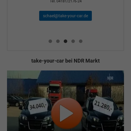
Tel. 04181/2176-24
schael@take-your-car.de
take-your-car bei NDR Markt