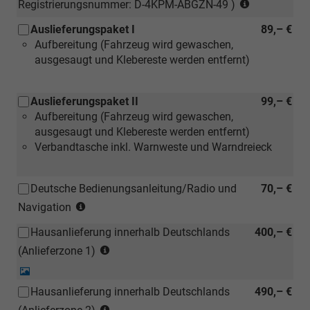
(nur
Registrierungsnummer: D-4KPM-ABGZN-49 )
für
Auslieferungspaket I
89,– €
Neuwagen)
Aufbereitung (Fahrzeug wird gewaschen,
ausgesaugt und Klebereste werden entfernt)
Auslieferungspaket II
99,– €
Aufbereitung (Fahrzeug wird gewaschen,
ausgesaugt und Klebereste werden entfernt)
Verbandtasche inkl. Warnweste und Warndreieck
Deutsche Bedienungsanleitung/Radio und
70,– €
(Hinweis:
Navigation
Kann
Hausanlieferung innerhalb Deutschlands
400,– €
auch
(Anlieferzonen
bei
(Anlieferzone 1)
siehe
einem
Detail-
Karte)
deutschen
Foto
Hausanlieferung innerhalb Deutschlands
490,– €
(ausgenommen
Händler
(Anlieferzonen
Inselanlieferungen)