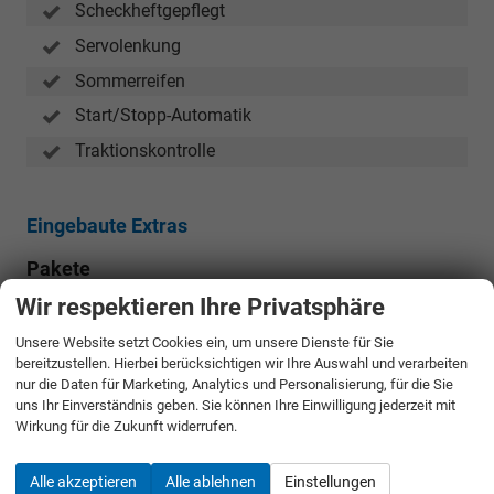
Scheckheftgepflegt
Servolenkung
Sommerreifen
Start/Stopp-Automatik
Traktionskontrolle
Eingebaute Extras
Pakete
Wir respektieren Ihre Privatsphäre
Black-Style-Paket:
WLB
18" Leichtmetallfelgen York in Schwarz,
Unsere Website setzt Cookies ein, um unsere Dienste für Sie
Zierleisten in Schwarz hochglänzend an den
bereitzustellen. Hierbei berücksichtigen wir Ihre Auswahl und verarbeiten
Seitenfenstern,
nur die Daten für Marketing, Analytics und Personalisierung, für die Sie
Erweiterte Innengeräuschdämpfung,
uns Ihr Einverständnis geben. Sie können Ihre Einwilligung jederzeit mit
Schallabsorbierende Seiten- und Heckscheiben inkl.
Wirkung für die Zukunft widerrufen.
Getönte Heckscheiben mit 65 % Lichtabsorption,
Außenspiegel schwarz lackiert,
Alle akzeptieren
Alle ablehnen
Einstellungen