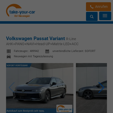
Anrufen
Volkswagen Passat Variant
R-Line
AHK+PANO+NAVI+Head-UP+Matrix-LED+ACC
Fahrzeugnr.:
489942
unverbindliche Lieferzeit: SOFORT
Neuwagen mit Tageszulassung