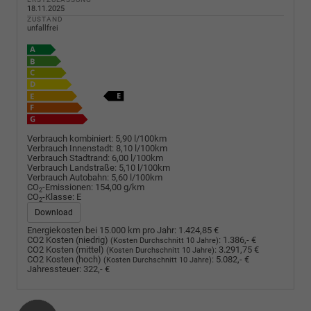
18.11.2025
ZUSTAND
unfallfrei
Verbrauch kombiniert:
5,90 l/100km
Verbrauch Innenstadt:
8,10 l/100km
Verbrauch Stadtrand:
6,00 l/100km
Verbrauch Landstraße:
5,10 l/100km
Verbrauch Autobahn:
5,60 l/100km
CO
-Emissionen:
154,00 g/km
2
CO
-Klasse:
E
2
Download
Energiekosten bei 15.000 km pro Jahr:
1.424,85 €
CO2 Kosten (niedrig)
:
1.386,- €
(Kosten Durchschnitt 10 Jahre)
CO2 Kosten (mittel)
:
3.291,75 €
(Kosten Durchschnitt 10 Jahre)
CO2 Kosten (hoch)
:
5.082,- €
(Kosten Durchschnitt 10 Jahre)
Jahressteuer:
322,- €