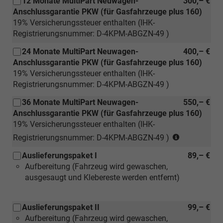
12 Monate MultiPart Neuwagen-
300,– €
Paket)
/
Anschlussgarantie PKW (für Gasfahrzeuge plus 160)
glanzgedreht)
19% Versicherungssteuer enthalten (IHK-
Registrierungsnummer: D-4KPM-ABGZN-49 )
24 Monate MultiPart Neuwagen-
400,– €
Anschlussgarantie PKW (für Gasfahrzeuge plus 160)
19% Versicherungssteuer enthalten (IHK-
Registrierungsnummer: D-4KPM-ABGZN-49 )
36 Monate MultiPart Neuwagen-
550,– €
Anschlussgarantie PKW (für Gasfahrzeuge plus 160)
19% Versicherungssteuer enthalten (IHK-
(nur
Registrierungsnummer: D-4KPM-ABGZN-49 )
für
Auslieferungspaket I
89,– €
Neuwagen)
Aufbereitung (Fahrzeug wird gewaschen,
ausgesaugt und Klebereste werden entfernt)
Auslieferungspaket II
99,– €
Aufbereitung (Fahrzeug wird gewaschen,