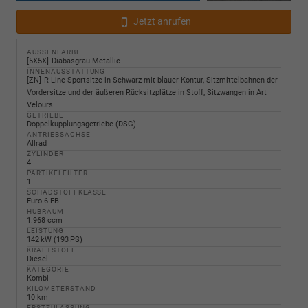
Jetzt anrufen
AUSSENFARBE
5X5X
Diabasgrau Metallic
INNENAUSSTATTUNG
ZN
R-Line Sportsitze in Schwarz mit blauer Kontur, Sitzmittelbahnen der
Vordersitze und der äußeren Rücksitzplätze in Stoff, Sitzwangen in Art
Velours
GETRIEBE
Doppelkupplungsgetriebe (DSG)
ANTRIEBSACHSE
Allrad
ZYLINDER
4
PARTIKELFILTER
1
SCHADSTOFFKLASSE
Euro 6 EB
HUBRAUM
1.968 ccm
LEISTUNG
142 kW (193 PS)
KRAFTSTOFF
Diesel
KATEGORIE
Kombi
KILOMETERSTAND
10 km
ERSTZULASSUNG