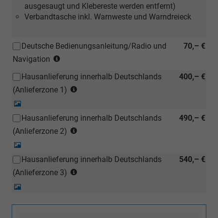
ausgesaugt und Klebereste werden entfernt)
Verbandtasche inkl. Warnweste und Warndreieck
Deutsche Bedienungsanleitung/Radio und
70,– €
(Hinweis:
Navigation
Kann
Hausanlieferung innerhalb Deutschlands
400,– €
auch
(Anlieferzonen
bei
(Anlieferzone 1)
siehe
einem
Detail-
Karte)
deutschen
Foto
Hausanlieferung innerhalb Deutschlands
490,– €
(ausgenommen
Händler
(Anlieferzonen
Inselanlieferungen)
(Anlieferzone 2)
kostengünstiger
siehe
nachbestellt
Detail-
Karte)
werden)
Foto
Hausanlieferung innerhalb Deutschlands
540,– €
(ausgenommen
(Anlieferzonen
Inselanlieferungen)
(Anlieferzone 3)
siehe
Detail-
Karte)
Foto
(ausgenommen
Inselanlieferungen)