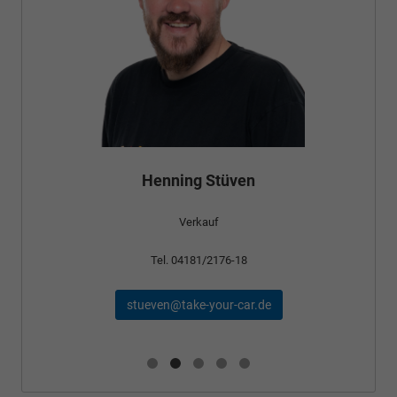
Bünyamin Schael
Verkauf
Tel. 04181/2176-24
schael@take-your-car.de