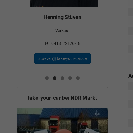
Bün
Henning Stüven
Verkauf
nden
Tel
Tel. 04181/2176-18
schae
stueven@take-your-car.de
de
A
take-your-car bei NDR Markt