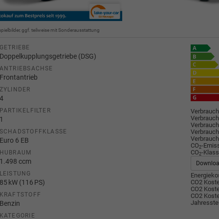
spielbilder, ggf. teilweise mit Sonderausstattung
GETRIEBE
Doppelkupplungsgetriebe (DSG)
ANTRIEBSACHSE
Frontantrieb
ZYLINDER
4
PARTIKELFILTER
Verbrauch
Verbrauch
1
Verbrauch
Verbrauch
SCHADSTOFFKLASSE
Verbrauch
Euro 6 EB
CO
-Emis
2
CO
-Klass
HUBRAUM
2
1.498 ccm
Downlo
LEISTUNG
Energiekos
85 kW (116 PS)
CO2 Koste
CO2 Koste
KRAFTSTOFF
CO2 Koste
Jahresste
Benzin
KATEGORIE