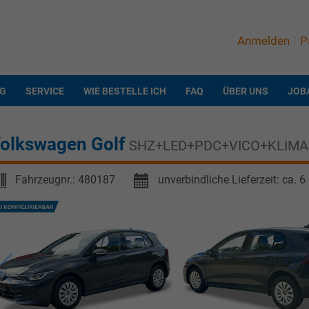
Anmelden
P
NG
SERVICE
WIE BESTELLE ICH
FAQ
ÜBER UNS
JOB
olkswagen Golf
SHZ+LED+PDC+VICO+KLIMA
Fahrzeugnr.:
480187
unverbindliche Lieferzeit: ca. 