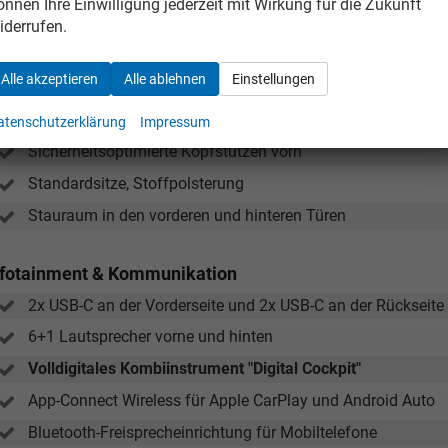
önnen Ihre Einwilligung jederzeit mit Wirkung für die Zukunft
Lederschalthebel
iderrufen.
Make-up-Spiegel in den Sonnenblenden
Alle akzeptieren
Alle ablehnen
Einstellungen
Mittelarmlehne mit Staufach vorne, 2 Lüftungsöffnungen au
Rücksitzlehnen asymmetrisch geteilt und umklappbar
atenschutzerklärung
Impressum
Sicherheitsoptimierte Kopfstützen vorn
Standardsitze, Stoffpolsterung
Stauraum in den vorderen und hinteren Türen
nfotainment & Kommunikation
2x USB-C an der Vorderseite und 2x USB-C an der Rückseite
6+1 Lautsprecher vorne und hinten
Volldigitales Kombiinstrument "Digital Cockpit"
App-Connect Wireless für Apple CarPlay und Android Auto
Bluetooth-Freisprecheinrichtung für Mobiltelefone