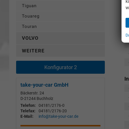
k
Tiguan
w
Touareg
Touran
D
VOLVO
WEITERE
Konfigurator 2
I
take-your-car GmbH
Bäckerstr. 24
D-21244
Buchholz
Telefon:
04181/2176-0
Telefax:
04181/2176-20
E-Mail:
info@take-your-car.de