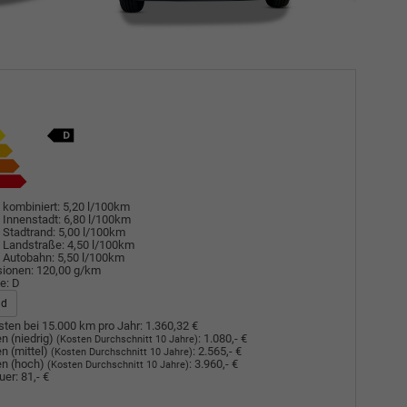
 kombiniert:
5,20 l/100km
 Innenstadt:
6,80 l/100km
 Stadtrand:
5,00 l/100km
 Landstraße:
4,50 l/100km
 Autobahn:
5,50 l/100km
sionen:
120,00 g/km
e:
D
ad
ten bei 15.000 km pro Jahr:
1.360,32 €
n (niedrig)
:
1.080,- €
(Kosten Durchschnitt 10 Jahre)
n (mittel)
:
2.565,- €
(Kosten Durchschnitt 10 Jahre)
n (hoch)
:
3.960,- €
(Kosten Durchschnitt 10 Jahre)
uer:
81,- €