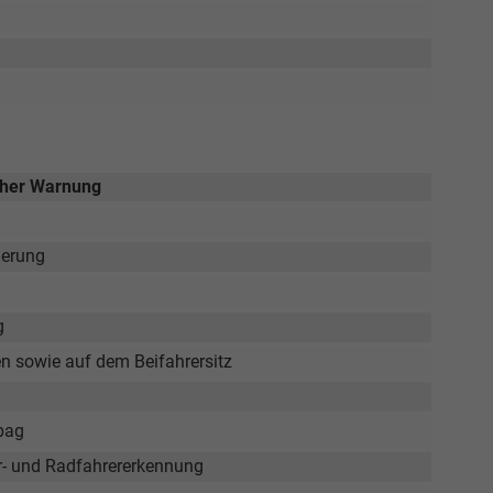
scher Warnung
ierung
g
en sowie auf dem Beifahrersitz
rbag
er- und Radfahrererkennung