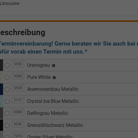
Limousine
eschreibung
Terminvereinbarung! Gerne beraten wir Sie auch bei u
afür vorab einen Termin mit uns.*
5K5K
Uranograu
0Q0Q
Pure White
5R5R
Anemonenblau Metallic
3Y3Y
Crystal Ice Blue Metallic
B0B0
Delfingrau Metallic
0E0E
Grenadillschwarz Metallic
F0F0
Oyster Silver Metallic