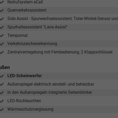
Notrufsystem eCall
Querverkehrassistent
Tom Wollschläger
yamin Schael
Side Assist - Spurwechselassistent, Toter-Winkel-Sensor
Verkauf
Spurhalteassistent "Lane Assist"
Verkauf
Tempomat
Tel. 04181/2176-21
. 04181/2176-24
Verkehrszeichenerkennung
wollschlaeger@take-your-car.de
l@take-your-car.de
Zentralverriegelung mit Fernbedienung, 2 Klappschlüssel
ußen
LED-Scheinwerfer
Außenspiegel elektrisch einstell- und beheizbar
In den Außenspiegeln integrierte Seitenblinker
LED-Rückleuchten
Wärmeschutzverglasung