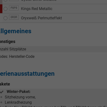
P8P8
Kings Red Metallic
0R0R
Oryxweiß Perlmutteffekt
llgemeines
onstiges
nzahl Sitzplätze
odes: Hersteller-Code
erienausstattungen
akete
Winter-Paket:
Sitzheizung vorne,
Lenkradheizung