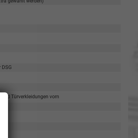
xtra gewählt werden)
ür DSG
l und Türverkleidungen vorn