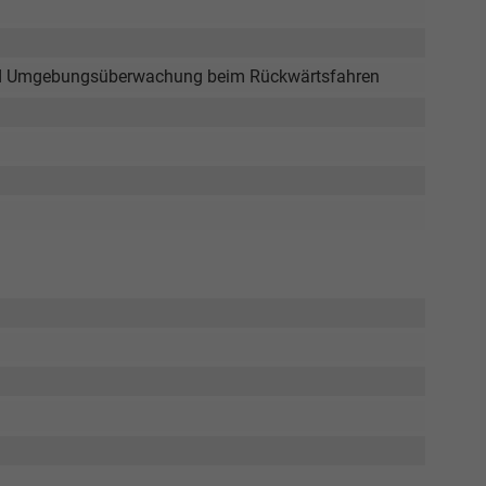
Elvedin Calakovic
 und Umgebungsüberwachung beim Rückwärtsfahren
Verkauf
Tel. 04181/2176-27
calakovic@take-your-car.de