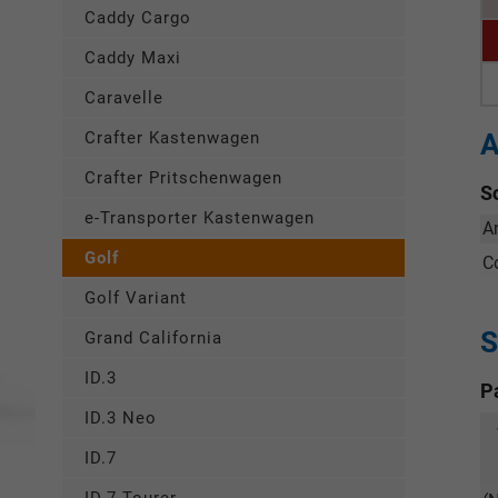
Caddy Cargo
Caddy Maxi
Caravelle
A
Crafter Kastenwagen
Crafter Pritschenwagen
S
e-Transporter Kastenwagen
A
Golf
C
Golf Variant
S
Grand California
ID.3
P
ID.3 Neo
ID.7