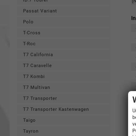
ID.7 Tourer
(
Passat Variant
I
Polo
T-Cross
T-Roc
T7 California
T7 Caravelle
T7 Kombi
T7 Multivan
T7 Transporter
T7 Transporter Kastenwagen
U
b
Taigo
v
P
Tayron