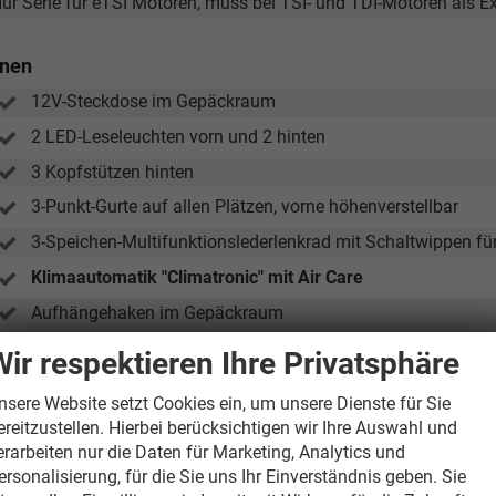
Nur Serie für eTSI Motoren, muss bei TSI- und TDI-Motoren als E
nnen
12V-Steckdose im Gepäckraum
2 LED-Leseleuchten vorn und 2 hinten
3 Kopfstützen hinten
3-Punkt-Gurte auf allen Plätzen, vorne höhenverstellbar
3-Speichen-Multifunktionslederlenkrad mit Schaltwippen f
Klimaautomatik "Climatronic" mit Air Care
Aufhängehaken im Gepäckraum
Dekoreinlagen "Nature Cross Brushed" für Instrumententafe
Wir respektieren Ihre Privatsphäre
Elektrische Fensterheber vorne und hinten
nsere Website setzt Cookies ein, um unsere Dienste für Sie
Gepäckraumabdeckung und Beleuchtung
ereitzustellen. Hierbei berücksichtigen wir Ihre Auswahl und
erarbeiten nur die Daten für Marketing, Analytics und
Höhenverstellbarer Fahrer- und Beifahrersitz
ersonalisierung, für die Sie uns Ihr Einverständnis geben. Sie
Innenspiegel automatisch abblendbar