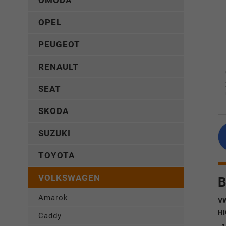
OMODA
OPEL
PEUGEOT
RENAULT
SEAT
SKODA
SUZUKI
TOYOTA
VOLKSWAGEN
B
Amarok
VW
HI
Caddy