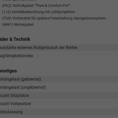
(PK2) Technikpaket ""Park & Comfort Pro""
(1J2) Umfeldbeleuchtung mit Lichtprojektion
(7UX) Vorbereitet für spätere Freischaltung: Navigationssystem
(WW1) Winterpaket
äder & Technik
autstärke externes Rollgeräusch der Reifen
ragfähigkeitsindex
onstiges
nhängelast (gebremst)
nhängelast (ungebremst)
nzahl Sitzplätze
nzahl Vorbesitzer
rstzulassung