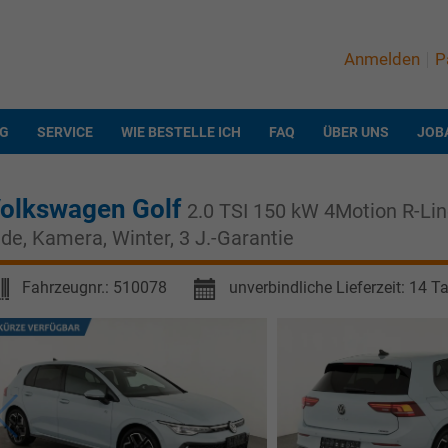
Anmelden
P
NG
SERVICE
WIE BESTELLE ICH
FAQ
ÜBER UNS
JOB
olkswagen Golf
2.0 TSI 150 kW 4Motion R-Line
ide, Kamera, Winter, 3 J.-Garantie
Fahrzeugnr.:
510078
unverbindliche Lieferzeit:
14 T