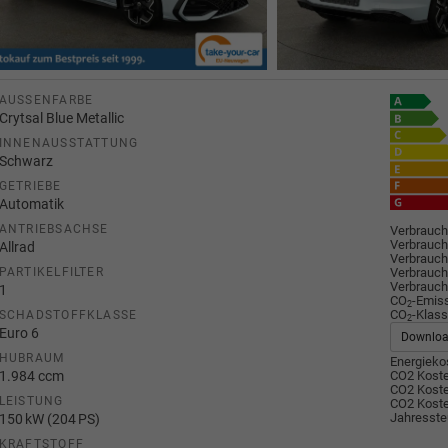
AUSSENFARBE
Crytsal Blue Metallic
INNENAUSSTATTUNG
Schwarz
GETRIEBE
Automatik
ANTRIEBSACHSE
Verbrauch
Verbrauch
Allrad
Verbrauch
Verbrauch
PARTIKELFILTER
Verbrauch
1
CO
-Emis
2
CO
-Klass
SCHADSTOFFKLASSE
2
Euro 6
Downlo
HUBRAUM
Energiekos
1.984 ccm
CO2 Koste
CO2 Koste
LEISTUNG
CO2 Koste
Jahresste
150 kW (204 PS)
KRAFTSTOFF