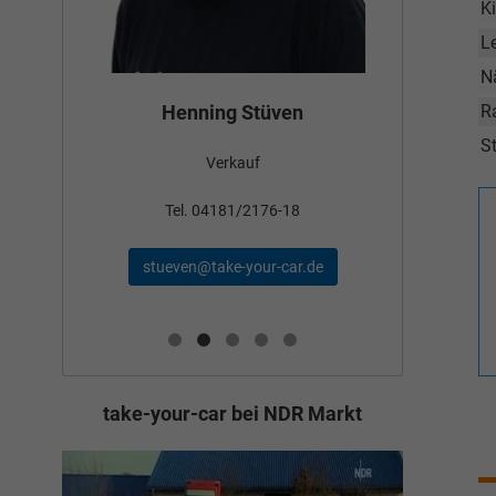
K
L
N
Bün
R
Henning Stüven
St
Verkauf
nden
Tel
Tel. 04181/2176-18
schae
stueven@take-your-car.de
de
take-your-car bei NDR Markt