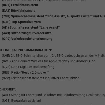
(8G1) Fernlichtassistent
(KA2) Rückfahrkamera
(79H) Spurwechselassistent ""Side Assist"", Ausparkassistent und A
(Q4P) Top-Sportsitze vorn
(6I1) Spurhalteassistent ""Lane Assist""
(4A3) Sitzheizung für Vordersitze
(QR9) Verkehrszeichenerkennung
ULTIMEDIA UND KOMMUNIKATION:
(U9E) 2 USB-C-Schnittstellen vorn, 2 USB-C-Ladebuchsen an der Mittelk
(9WJ) App-Connect Wireless für Apple CarPlay und Android Auto
(QV3) DAB+ Digitaler Radioempfang
(RBB) Radio ""Ready 2 Discover""
(9ZV) Telefonschnittstelle mit induktiver Ladefunktion
CHERHEIT:
(4UF) Airbag für Fahrer und Beifahrer, mit Beifahrerairbag-Deaktivierun
(UG1) Berganfahrassistent