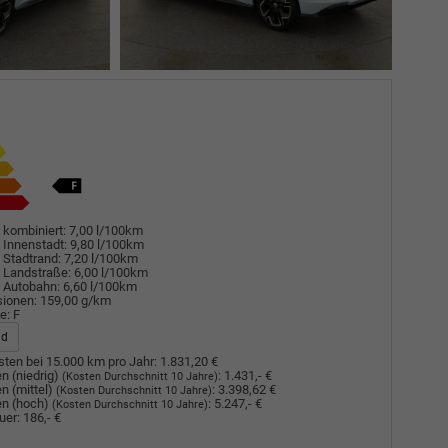
 kombiniert:
7,00 l/100km
 Innenstadt:
9,80 l/100km
 Stadtrand:
7,20 l/100km
 Landstraße:
6,00 l/100km
 Autobahn:
6,60 l/100km
sionen:
159,00 g/km
e:
F
ad
ten bei 15.000 km pro Jahr:
1.831,20 €
n (niedrig)
:
1.431,- €
(Kosten Durchschnitt 10 Jahre)
n (mittel)
:
3.398,62 €
(Kosten Durchschnitt 10 Jahre)
n (hoch)
:
5.247,- €
(Kosten Durchschnitt 10 Jahre)
uer:
186,- €