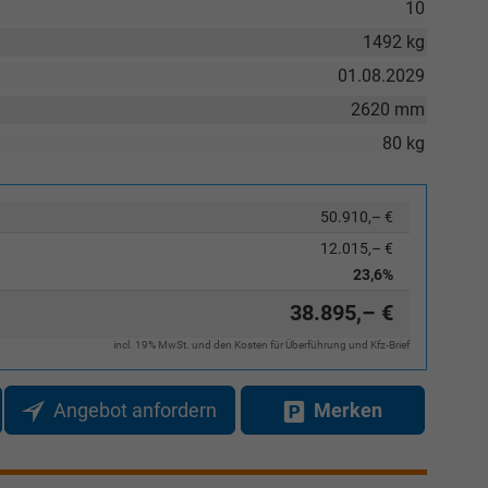
10
1492 kg
01.08.2029
Elvedin Calakovic
2620 mm
Verkauf
80 kg
Tel. 04181/2176-27
50.910,– €
calakovic@take-your-car.de
12.015,– €
23,6%
38.895,– €
incl. 19% MwSt. und den Kosten für Überführung und Kfz-Brief
Angebot anfordern
Merken