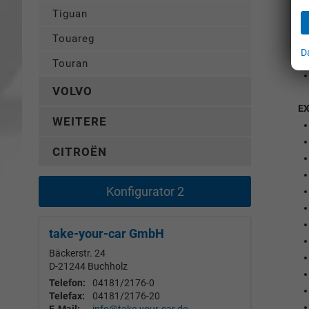
Tiguan
Touareg
D
Touran
VOLVO
E
WEITERE
CITROËN
Konfigurator 2
take-your-car GmbH
Bäckerstr. 24
D-21244
Buchholz
Telefon:
04181/2176-0
Telefax:
04181/2176-20