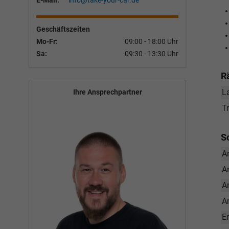
E-Mail:
info@take-your-car.de
Geschäftszeiten
Mo-Fr:
09:00 - 18:00 Uhr
Sa:
09:30 - 13:30 Uhr
R
L
Ihre Ansprechpartner
T
S
A
A
A
A
E