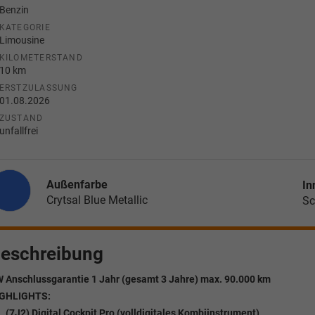
Benzin
KATEGORIE
Limousine
KILOMETERSTAND
10 km
ERSTZULASSUNG
01.08.2026
ZUSTAND
unfallfrei
Außenfarbe
In
Crytsal Blue Metallic
Sc
eschreibung
 Anschlussgarantie 1 Jahr (gesamt 3 Jahre) max. 90.000 km
GHLIGHTS:
(7J2) Digital Cockpit Pro (volldigitales Kombiinstrument)