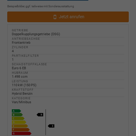
Beispielbilder, ggf. teilweise mit Sonderausstattung
Jetzt anrufen
GETRIEBE
Doppelkupplungsgetriebe (DSG)
ANTRIEBSACHSE
Frontantrieb
ZYLINDER
4
PARTIKELFILTER
1
SCHADSTOFFKLASSE
Euro 6 EB
HUBRAUM
1.498 ccm
LEISTUNG
110 kW (150 PS)
KRAFTSTOFF
Hybrid Benzin
KATEGORIE
Van/Minibus