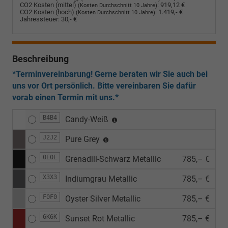
CO2 Kosten (mittel)
:
919,12 €
(Kosten Durchschnitt 10 Jahre)
CO2 Kosten (hoch)
:
1.419,- €
(Kosten Durchschnitt 10 Jahre)
Jahressteuer:
30,- €
Beschreibung
*Terminvereinbarung! Gerne beraten wir Sie auch bei
uns vor Ort persönlich. Bitte vereinbaren Sie dafür
vorab einen Termin mit uns.*
B4B4
Candy-Weiß
J2J2
Pure Grey
0E0E
Grenadill-Schwarz Metallic
785,– €
X3X3
Indiumgrau Metallic
785,– €
F0F0
Oyster Silver Metallic
785,– €
6K6K
Sunset Rot Metallic
785,– €