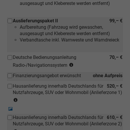
ausgesaugt und Klebereste werden entfernt)
Auslieferungspaket II
99,– €
Aufbereitung (Fahrzeug wird gewaschen,
ausgesaugt und Klebereste werden entfernt)
Verbandtasche inkl. Warnweste und Warndreieck
Deutsche Bedienungsanleitung
70,– €
(Hinweis:
Radio-/Navigationssystem
Kann
Finanzierungsangebot erwünscht
ohne Aufpreis
auch
bei
Hausanlieferung innerhalb Deutschlands für
520,– €
einem
Nutzfahrzeuge, SUV oder Wohnmobil (Anlieferzone 1)
deutschen
(Anlieferzonen
Händler
siehe
kostengünstiger
Detail-
Karte)
Foto
nachbestellt
Hausanlieferung innerhalb Deutschlands für
610,– €
(Ausgenommen
werden)
Nutzfahrzeuge, SUV oder Wohnmobil (Anlieferzone 2)
Inselanlieferungen)