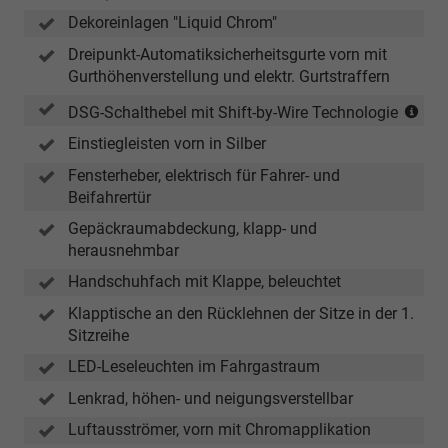
Dekoreinlagen "Liquid Chrom"
Dreipunkt-Automatiksicherheitsgurte vorn mit
Gurthöhenverstellung und elektr. Gurtstraffern
(nu
DSG-Schalthebel mit Shift-by-Wire Technologie
in
Einstiegleisten vorn in Silber
Ver
mit
Fensterheber, elektrisch für Fahrer- und
DS
Beifahrertür
Gepäckraumabdeckung, klapp- und
herausnehmbar
Handschuhfach mit Klappe, beleuchtet
Klapptische an den Rücklehnen der Sitze in der 1.
Sitzreihe
LED-Leseleuchten im Fahrgastraum
Lenkrad, höhen- und neigungsverstellbar
Luftausströmer, vorn mit Chromapplikation