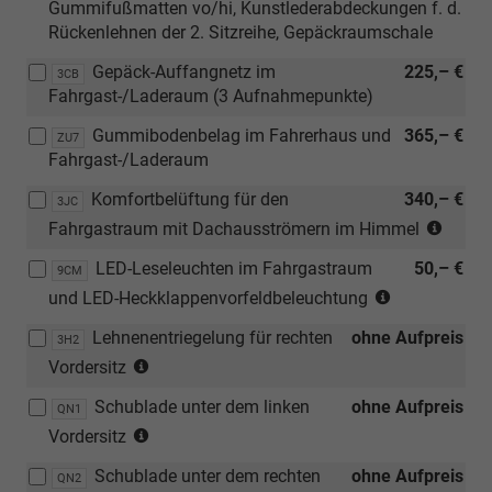
Gummifußmatten vo/hi, Kunstlederabdeckungen f. d.
Rückenlehnen der 2. Sitzreihe, Gepäckraumschale
Gepäck-Auffangnetz im
225,– €
3CB
Fahrgast-/Laderaum (3 Aufnahmepunkte)
Gummibodenbelag im Fahrerhaus und
365,– €
ZU7
Fahrgast-/Laderaum
Komfortbelüftung für den
340,– €
3JC
(nicht
Fahrgastraum mit Dachausströmern im Himmel
in
LED-Leseleuchten im Fahrgastraum
50,– €
Verbi
9CM
(nicht
mit
und LED-Heckklappenvorfeldbeleuchtung
in
[ZXC]
Lehnenentriegelung für rechten
ohne Aufpreis
Verbindung
3H2
Feste
(nur
mit
Vordersitz
Pano
in
[3RE]
und
Schublade unter dem linken
ohne Aufpreis
Verbindung
QN1
Heckflügeltü
[3CT]
(nur
mit
Vordersitz
mit
Verste
in
[ZWY]
Fensteraussc
Gitte
Schublade unter dem rechten
ohne Aufpreis
Verbindung
QN2
Abwahl
asymmetris
i.Fahr