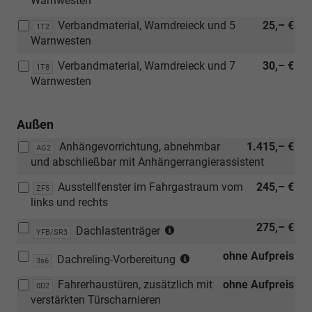
Warnwesten
Anhängevor
Verbandmaterial, Warndreieck und 5
25,– €
1T2
abnehmba
Warnwesten
und
abschließb
Verbandmaterial, Warndreieck und 7
30,– €
1T8
mit
Warnwesten
Anhängerra
Außen
Anhängevorrichtung, abnehmbar
1.415,– €
AG2
und abschließbar mit Anhängerrangierassistent
Ausstellfenster im Fahrgastraum vorn
245,– €
ZF5
links und rechts
(nur
275,– €
Dachlastenträger
YFB/SR3
in
(Entfall
ohne Aufpreis
Verbindung
Dachreling-Vorbereitung
3s6
der
mit
Fahrerhaustüren, zusätzlich mit
ohne Aufpreis
Dachreling)
0D2
[3S6]
verstärkten Türscharnieren
Dachreling-