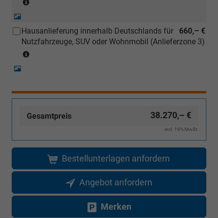
(Anlieferzonen
siehe
Detail-
Karte)
Foto
Hausanlieferung innerhalb Deutschlands für
660,– €
(Ausgenommen
Nutzfahrzeuge, SUV oder Wohnmobil (Anlieferzone 3)
Inselanlieferungen)
(Anlieferzonen
siehe
Detail-
Karte)
Foto
(Ausgenommen
Inselanlieferungen)
38.270,– €
Gesamtpreis
incl. 19% MwSt.
Bestellunterlagen anfordern
Angebot anfordern
Merken