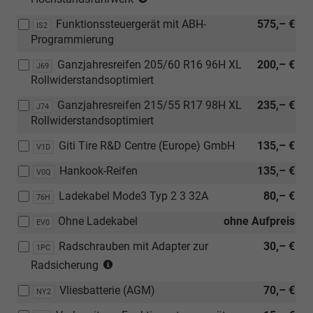
205/60
96H
in
R16
XL
Funktionssteuergerät mit ABH-
575,– €
Verbindung
IS2
96H
oder
Programmierung
mit
XL
[J74]
[UC7]
Ganzjahresreifen 205/60 R16 96H XL
oder
200,– €
Ganzjahresreifen
J69
Dämpfung
Rollwiderstandsoptimiert
[J74]
215/55
hinten,
Ganzjahresreifen
R17
Hochstandsfahrwerk)
Ganzjahresreifen 215/55 R17 98H XL
235,– €
J74
215/55
98H
Rollwiderstandsoptimiert
R17
XL)
98H
Giti Tire R&D Centre (Europe) GmbH
135,– €
V1D
XL)
Hankook-Reifen
135,– €
V0Q
Ladekabel Mode3 Typ 2 3 32A
80,– €
76H
Ohne Ladekabel
ohne Aufpreis
EV0
Radschrauben mit Adapter zur
30,– €
1PC
(nur
Radsicherung
in
Vliesbatterie (AGM)
70,– €
Verbindung
NY2
mit