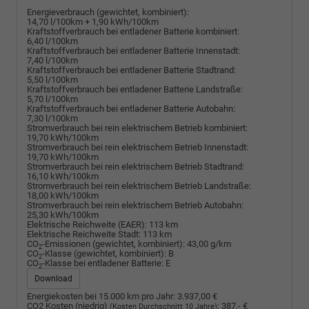
Energieverbrauch (gewichtet, kombiniert):
14,70 l/100km + 1,90 kWh/100km
Kraftstoffverbrauch bei entladener Batterie kombiniert:
6,40 l/100km
Kraftstoffverbrauch bei entladener Batterie Innenstadt:
7,40 l/100km
Kraftstoffverbrauch bei entladener Batterie Stadtrand:
5,50 l/100km
Kraftstoffverbrauch bei entladener Batterie Landstraße:
5,70 l/100km
Kraftstoffverbrauch bei entladener Batterie Autobahn:
7,30 l/100km
Stromverbrauch bei rein elektrischem Betrieb kombiniert:
19,70 kWh/100km
Stromverbrauch bei rein elektrischem Betrieb Innenstadt:
19,70 kWh/100km
Stromverbrauch bei rein elektrischem Betrieb Stadtrand:
16,10 kWh/100km
Stromverbrauch bei rein elektrischem Betrieb Landstraße:
18,00 kWh/100km
Stromverbrauch bei rein elektrischem Betrieb Autobahn:
25,30 kWh/100km
Elektrische Reichweite (EAER):
113 km
Elektrische Reichweite Stadt:
113 km
CO
-Emissionen (gewichtet, kombiniert):
43,00 g/km
2
CO
-Klasse (gewichtet, kombiniert):
B
2
CO
-Klasse bei entladener Batterie:
E
2
Download
Energiekosten bei 15.000 km pro Jahr:
3.937,00 €
CO2 Kosten (niedrig)
:
387,- €
(Kosten Durchschnitt 10 Jahre)