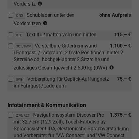
(nur
mit
Vordersitz
AGR
geteilt)
/Lade
in
[ZWY]
ergoComfort
2
Schubladen unter den
ohne Aufpreis
Verbindung
QN3
Abwahl
Sitze)
feste
(nur
mit
Vordersitzen
AGR
Posit
in
[ZWY]
ergoComfort
hinter
Textilfußmatten vorn und hinten
115,– €
Verbindung
0TD
Abwahl
Sitze)
2.
mit
AGR
Verstellbare Gittertrennwand
1.100,– €
Sitzr.
3CT/0WV
[ZWY]
ergoComfort
i.Fahrgast- /Laderaum, 2 feste Positionen: hinter 2.
od.
Abwahl
Sitze)
Sitzreihe od. hochgeklappter 2.Sitzreihe und
hochg
AGR
(nur
2.Sitzr
zulässiges Gesamtgewicht 2.500 kg (0WV)
ergoComfort
ur
Sitze)
Vorbereitung für Gepäck-Auffangnetz
75,– €
in
5WH
im Fahrgast-/Laderaum
Verbindun
mit
[3NM]
Infotainment & Kommunikation
3er-
Sitzbank
Navigationssystem Discover Pro
1.375,– €
Z70/R27
in
mit 32,7 cm (12,9 Zoll), Touch-Farbdisplay,
der
Sprachssistent IDA, elektronische Sprachverstärkung
2.
und Vorbereitet für ''VW Connect'' und ''VW Connect