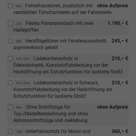
Vorbereitung)
Fahrerhaustüren, zusätzlich mit
ohne Aufpreis
0D3
verstärkten Türscharnieren auf der Fahrerseite
Festes Panoramadach mit zwei
1.190,– €
ZXC
Haltegriffen
Heckflügeltüren mit Fensterausschnitt,
245,– €
3RE
asymmetrisch geteilt
Ladekantenschutz in
210,– €
YFG/SR3
Edelstahloptik, Kunststoffabdeckung vor der
Hecköffnung als Schutzfunktion für lackierte Stoßf.
Ladekantenschutz in Schwarz,
210,– €
YFH/SR3
Kunststoffabdeckung vor der Hecköffnung als
Schutzfunktion für lackierte Stoßf.
Ohne Schriftzüge für
ohne Aufpreis
0NA
Typ-/Modellbezeichnung und ohne
Aktionsschriftzüge und -beklebung
Unterfahrschutz für Motor und
360,– €
1SB