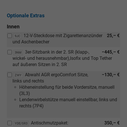
Optionale Extras
Innen
12-V-Steckdose mit Zigarettenanzünder
25,– €
9JC
und Aschenbecher
3er-Sitzbank in der 2. SR (klapp-,
−445,– €
3NM
wickel- und herausnehmbar),Isofix und Top Tether
auf äußeren Sitzen in 2. SR
Abwahl AGR ergoComfort Sitze,
−130,– €
ZWY
links und rechts
Höheneinstellung für beide Vordersitze, manuell
(3L3)
Lendenwirbelstütze manuell einstellbar, links und
rechts (7P4)
Antischmutzpaket:
350,– €
YDE/SR3