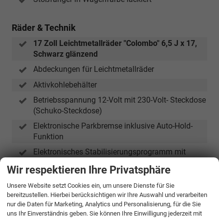
Räder & Technik
17 Zoll Leichtmetallräder "Colombo" 6,5 J x 17,
Schwarz glänzend
Abdeckungen für Leichtmetallräder
Aktivkohlebehälter
Betriebsspannung 12-Volt mit 230-Volt- Steckdose
(Schuko-Steckdose)
Elektronische Parkbremse inklusive Auto-Hold-
Funktion
Elektronisches Stabilisierungsprogramm mit
Bremsassistent, ABS, ASR, EDS und MSR
Wir respektieren Ihre Privatsphäre
HU/AU neu
Unsere Website setzt Cookies ein, um unsere Dienste für Sie
Ladekabel Mode 2 Typ2 / E+F (10A)
bereitzustellen. Hierbei berücksichtigen wir Ihre Auswahl und verarbeiten
(Netzladekabel für Haushalts-Steckdose)
nur die Daten für Marketing, Analytics und Personalisierung, für die Sie
uns Ihr Einverständnis geben. Sie können Ihre Einwilligung jederzeit mit