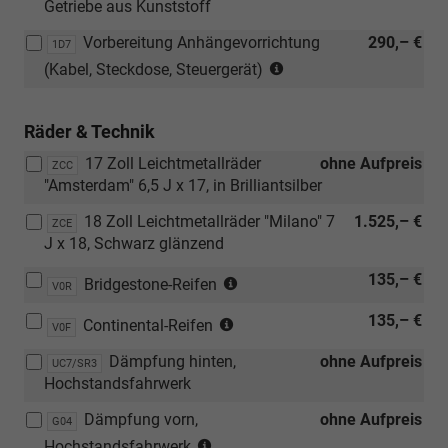
Getriebe aus Kunststoff
Vorbereitung Anhängevorrichtung
290,– €
1D7
(nur
(Kabel, Steckdose, Steuergerät)
in
Verbindung
Räder & Technik
mit
[0WV]
17 Zoll Leichtmetallräder
ohne Aufpreis
ZCC
ulässiges
"Amsterdam" 6,5 J x 17, in Brilliantsilber
Gesamtgewicht
2.500
18 Zoll Leichtmetallräder "Milano" 7
1.525,– €
ZCE
kg)
J x 18, Schwarz glänzend
(nur
135,– €
Bridgestone-Reifen
V0R
in
(nur
135,– €
Verbindung
Continental-Reifen
V0F
in
mit
Dämpfung hinten,
ohne Aufpreis
Verbindung
UC7/SR3
[J69]
Hochstandsfahrwerk
mit
Ganzjahresreifen
[J69]
205/60
Dämpfung vorn,
ohne Aufpreis
G04
Ganzjahresreifen
R16
(nur
Hochstandsfahrwerk