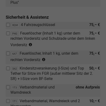
SR
Plus''
(klapp-,
wickel-
Sicherheit & Assistenz
und
herausneh
4 Fahrzeugschlüssel
75,– €
8QM
Isofix
und
Feuerlöscher (Inhalt 1 kg) unter dem
75,– €
P4G
Top
rechten Vordersitz und Schublade unter dem linken
Tether
(nur
Vordersitz
auf
in
Feuerlöscher, Inhalt 1 kg, unter dem
75,– €
äußeren
Verbindung
6A7
(nur
Sitzen
mit
rechten Vordersitz
in
in
[ZWY]
Kindersitzverankerung (I-Size) und Top
50,– €
Verbindung
3A2
2.
Abwahl
Tether für Sitze im FGR (außer mittlerer Sitz der 2.
mit
SR
AGR
SR) + I-Size vorn BF-Seite
[ZWY]
und
ergoComfort
Abwahl
[1D7]
Sitze)
Verbandmaterial und
ohne Aufpreis
1T3
AGR
Vorbereitu
Warndreieck
ergoComfort
Anhängevo
Sitze)
oder
Verbandmaterial, Warndreieck und 2
10,– €
1T1
[AG2]