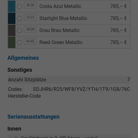
3K3K
Costa Azul Metallic
785,– €
3S3S
Starlight Blue Metallic
785,– €
3N3N
Grau Brau Metallic
785,– €
4E4E
Reed Green Metallic
785,– €
Allgemeines
Sonstiges
Anzahl Sitzplätze
7
Codes:
SDJHR6/R25/WF8/YVZ/YTH/1T9/1G8/76C
Hersteller-Code
Serienausstattungen
Innen