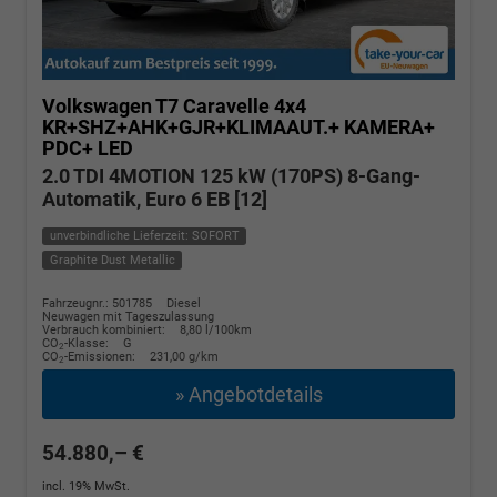
Volkswagen T7 Caravelle
4x4
KR+SHZ+AHK+GJR+KLIMAAUT.+ KAMERA+
PDC+ LED
2.0 TDI 4MOTION 125 kW (170PS) 8-Gang-
Automatik, Euro 6 EB [12]
unverbindliche Lieferzeit: SOFORT
Graphite Dust Metallic
Fahrzeugnr.: 501785
Diesel
Neuwagen mit Tageszulassung
Verbrauch kombiniert:
8,80 l/100km
CO
-Klasse:
G
2
CO
-Emissionen:
231,00 g/km
2
» Angebotdetails
54.880,– €
incl. 19% MwSt.