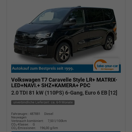
Volkswagen T7 Caravelle
Style LR+ MATRIX-
LED+NAVI.+ SHZ+KAMERA+ PDC
2.0 TDI 81 kW (110PS) 6-Gang, Euro 6 EB [12]
unverbindliche Lieferzeit: ca. 6-9 Monate
Fahrzeugnr.: 487881
Diesel
Neuwagen
Verbrauch kombiniert:
7,50 l/100km
CO
-Klasse:
G
2
CO
-Emissionen:
196,00 g/km
2