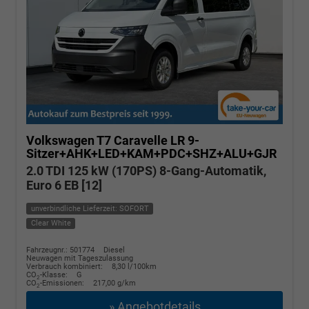
Volkswagen T7 Caravelle
LR 9-
Sitzer+AHK+LED+KAM+PDC+SHZ+ALU+GJR
2.0 TDI 125 kW (170PS) 8-Gang-Automatik,
Euro 6 EB [12]
unverbindliche Lieferzeit: SOFORT
Clear White
Fahrzeugnr.: 501774
Diesel
Neuwagen mit Tageszulassung
Verbrauch kombiniert:
8,30 l/100km
CO
-Klasse:
G
2
CO
-Emissionen:
217,00 g/km
2
» Angebotdetails