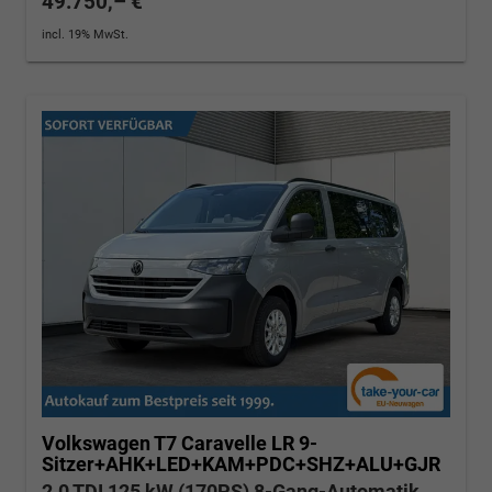
49.750,– €
incl. 19% MwSt.
Volkswagen T7 Caravelle
LR 9-
Sitzer+AHK+LED+KAM+PDC+SHZ+ALU+GJR
2.0 TDI 125 kW (170PS) 8-Gang-Automatik,