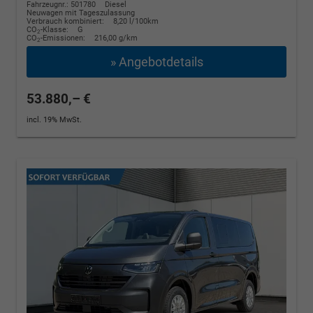
Fahrzeugnr.: 501780
Diesel
Neuwagen mit Tageszulassung
Verbrauch kombiniert:
8,20 l/100km
CO
-Klasse:
G
2
CO
-Emissionen:
216,00 g/km
2
» Angebotdetails
53.880,– €
incl. 19% MwSt.