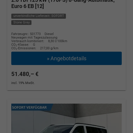
Euro 6 EB [12]
unverbindliche Lieferzeit: SOFORT
Stone Grey
Fahrzeugnr.: 501773
Diesel
Neuwagen mit Tageszulassung
Verbrauch kombiniert:
8,30 l/100km
CO
-Klasse:
G
2
CO
-Emissionen:
217,00 g/km
2
» Angebotdetails
51.480,– €
incl. 19% MwSt.