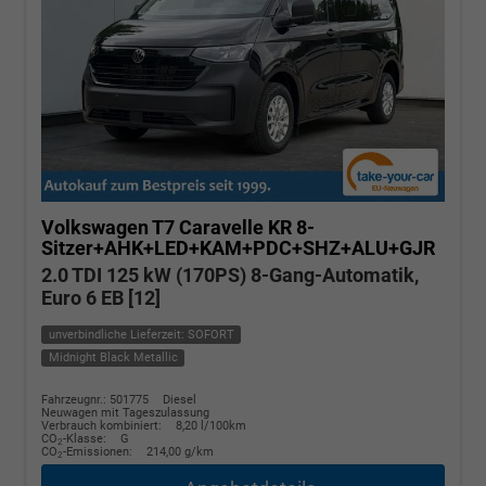
Volkswagen T7 Caravelle
KR 8-
Sitzer+AHK+LED+KAM+PDC+SHZ+ALU+GJR
2.0 TDI 125 kW (170PS) 8-Gang-Automatik,
Euro 6 EB [12]
unverbindliche Lieferzeit: SOFORT
Midnight Black Metallic
Fahrzeugnr.: 501775
Diesel
Neuwagen mit Tageszulassung
Verbrauch kombiniert:
8,20 l/100km
CO
-Klasse:
G
2
CO
-Emissionen:
214,00 g/km
2