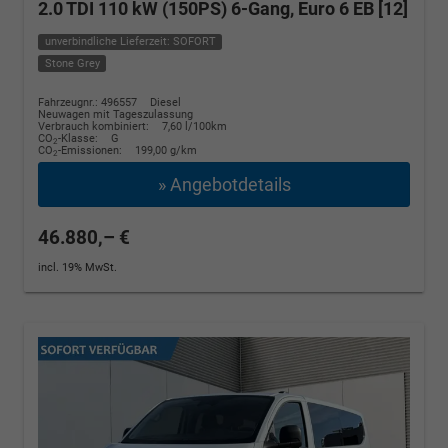
2.0 TDI 110 kW (150PS) 6-Gang, Euro 6 EB [12]
unverbindliche Lieferzeit: SOFORT
Stone Grey
Fahrzeugnr.: 496557
Diesel
Neuwagen mit Tageszulassung
Verbrauch kombiniert:
7,60 l/100km
CO
-Klasse:
G
2
CO
-Emissionen:
199,00 g/km
2
» Angebotdetails
46.880,– €
incl. 19% MwSt.