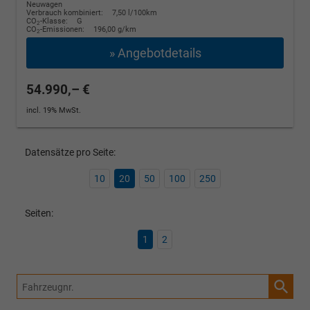
Neuwagen
Verbrauch kombiniert:
7,50 l/100km
CO
-Klasse:
G
2
CO
-Emissionen:
196,00 g/km
2
» Angebotdetails
54.990,– €
incl. 19% MwSt.
Datensätze pro Seite:
10
20
50
100
250
Seiten:
1
2
Fahrzeugnr.