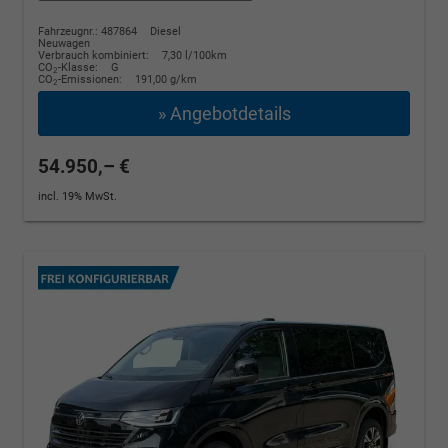
Fahrzeugnr.: 487864
Diesel
Neuwagen
Verbrauch kombiniert:
7,30 l/100km
CO
-Klasse:
G
2
CO
-Emissionen:
191,00 g/km
2
» Angebotdetails
54.950,– €
incl. 19% MwSt.