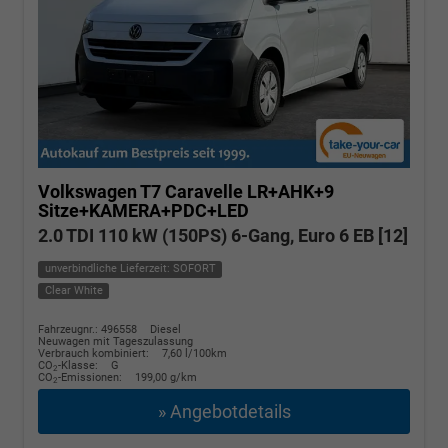
Volkswagen T7 Caravelle
LR+AHK+9
Sitze+KAMERA+PDC+LED
2.0 TDI 110 kW (150PS) 6-Gang, Euro 6 EB [12]
unverbindliche Lieferzeit: SOFORT
Clear White
Fahrzeugnr.: 496558
Diesel
Neuwagen mit Tageszulassung
Verbrauch kombiniert:
7,60 l/100km
CO
-Klasse:
G
2
CO
-Emissionen:
199,00 g/km
2
» Angebotdetails