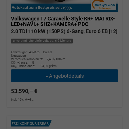
Volkswagen T7 Caravelle
Style KR+ MATRIX-
LED+NAVI.+ SHZ+KAMERA+ PDC
2.0 TDI 110 kW (150PS) 6-Gang, Euro 6 EB [12]
unverbindliche Lieferzeit: ca. 6-9 Monate
Fahrzeugnr.: 487876
Diesel
Neuwagen
Verbrauch kombiniert:
7,40 l/100km
CO
-Klasse:
G
2
CO
-Emissionen:
194,00 g/km
2
» Angebotdetails
53.590,– €
incl. 19% MwSt.