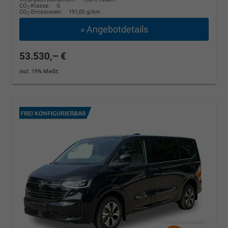
CO
-Klasse:
G
2
CO
-Emissionen:
191,00 g/km
2
» Angebotdetails
53.530,– €
incl. 19% MwSt.