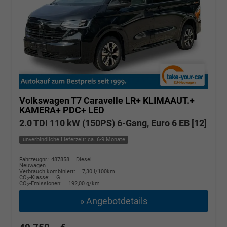
Volkswagen T7 Caravelle
LR+ KLIMAAUT.+
KAMERA+ PDC+ LED
2.0 TDI 110 kW (150PS) 6-Gang, Euro 6 EB [12]
unverbindliche Lieferzeit: ca. 6-9 Monate
Fahrzeugnr.: 487858
Diesel
Neuwagen
Verbrauch kombiniert:
7,30 l/100km
CO
-Klasse:
G
2
CO
-Emissionen:
192,00 g/km
2
» Angebotdetails