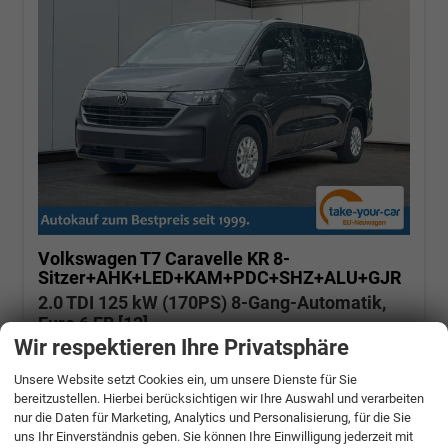
Volkswagen T7 Caravelle
KR 8-
Sitzer+AHK+LED+KAM+PDC+SHZ+ALU+GJR
2.0 TDI 125 kW (170PS) 8-Gang-Automatik,
Euro 6 EB [12]
Wir respektieren Ihre Privatsphäre
unverbindliche Lieferzeit: SOFORT
Unsere Website setzt Cookies ein, um unsere Dienste für Sie
Graphite Dust Metallic
bereitzustellen. Hierbei berücksichtigen wir Ihre Auswahl und verarbeiten
nur die Daten für Marketing, Analytics und Personalisierung, für die Sie
Fahrzeugnr.: 501778
Diesel
Neuwagen mit Tageszulassung
uns Ihr Einverständnis geben. Sie können Ihre Einwilligung jederzeit mit
Verbrauch kombiniert:
8,20 l/100km