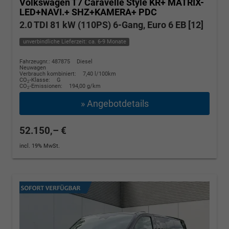
Volkswagen T7 Caravelle
Style KR+ MATRIX-
LED+NAVI.+ SHZ+KAMERA+ PDC
2.0 TDI 81 kW (110PS) 6-Gang, Euro 6 EB [12]
unverbindliche Lieferzeit: ca. 6-9 Monate
Fahrzeugnr.: 487875
Diesel
Neuwagen
Verbrauch kombiniert:
7,40 l/100km
CO
-Klasse:
G
2
CO
-Emissionen:
194,00 g/km
2
» Angebotdetails
52.150,– €
incl. 19% MwSt.