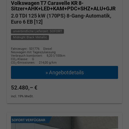
Volkswagen T7 Caravelle
KR 8-
Sitzer+AHK+LED+KAM+PDC+SHZ+ALU+GJR
2.0 TDI 125 kW (170PS) 8-Gang-Automatik,
Euro 6 EB [12]
unverbindliche Lieferzeit: SOFORT
Midnight Black Metallic
Fahrzeugnr.: 501776
Diesel
Neuwagen mit Tageszulassung
Verbrauch kombiniert:
8,20 l/100km
CO
-Klasse:
G
2
CO
-Emissionen:
214,00 g/km
2
» Angebotdetails
52.480,– €
incl. 19% MwSt.