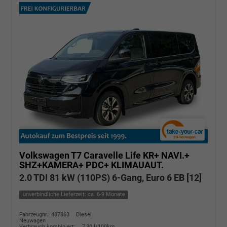
Volkswagen T7 Caravelle
Life KR+ NAVI.+
SHZ+KAMERA+ PDC+ KLIMAUAUT.
2.0 TDI 81 kW (110PS) 6-Gang, Euro 6 EB [12]
unverbindliche Lieferzeit: ca. 6-9 Monate
Fahrzeugnr.: 487863
Diesel
Neuwagen
Verbrauch kombiniert:
7,30 l/100km