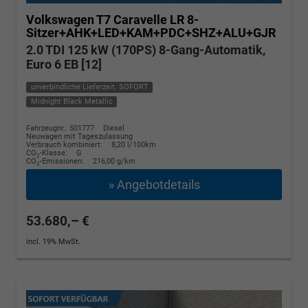
Volkswagen T7 Caravelle
LR 8-
Sitzer+AHK+LED+KAM+PDC+SHZ+ALU+GJR
2.0 TDI 125 kW (170PS) 8-Gang-Automatik,
Euro 6 EB [12]
unverbindliche Lieferzeit: SOFORT
Midnight Black Metallic
Fahrzeugnr.: 501777
Diesel
Neuwagen mit Tageszulassung
Verbrauch kombiniert:
8,20 l/100km
CO
-Klasse:
G
2
CO
-Emissionen:
216,00 g/km
2
» Angebotdetails
53.680,– €
incl. 19% MwSt.