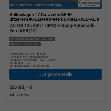
Volkswagen T7 Caravelle
KR 8-
Sitzer+AHK+LED+KAM+PDC+SHZ+ALU+GJR
2.0 TDI 125 kW (170PS) 8-Gang-Automatik,
Euro 6 EB [12]
unverbindliche Lieferzeit: SOFORT
Graphite Dust Metallic
Fahrzeugnr.: 501779
Diesel
Neuwagen mit Tageszulassung
Verbrauch kombiniert:
8,20 l/100km
CO
-Klasse:
G
2
CO
-Emissionen:
214,00 g/km
2
» Angebotdetails
52.480,– €
incl. 19% MwSt.