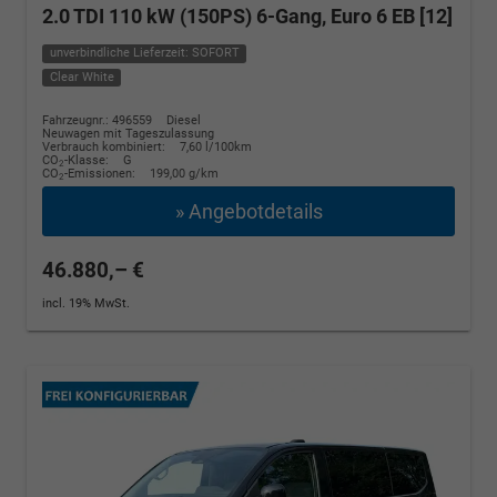
2.0 TDI 110 kW (150PS) 6-Gang, Euro 6 EB [12]
unverbindliche Lieferzeit: SOFORT
Clear White
Fahrzeugnr.: 496559
Diesel
Neuwagen mit Tageszulassung
Verbrauch kombiniert:
7,60 l/100km
CO
-Klasse:
G
2
CO
-Emissionen:
199,00 g/km
2
» Angebotdetails
46.880,– €
incl. 19% MwSt.