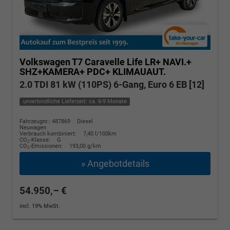
Volkswagen T7 Caravelle
Life LR+ NAVI.+
SHZ+KAMERA+ PDC+ KLIMAUAUT.
2.0 TDI 81 kW (110PS) 6-Gang, Euro 6 EB [12]
unverbindliche Lieferzeit: ca. 6-9 Monate
Fahrzeugnr.: 487869
Diesel
Neuwagen
Verbrauch kombiniert:
7,40 l/100km
CO
-Klasse:
G
2
CO
-Emissionen:
193,00 g/km
2
» Angebotdetails
54.950,– €
incl. 19% MwSt.