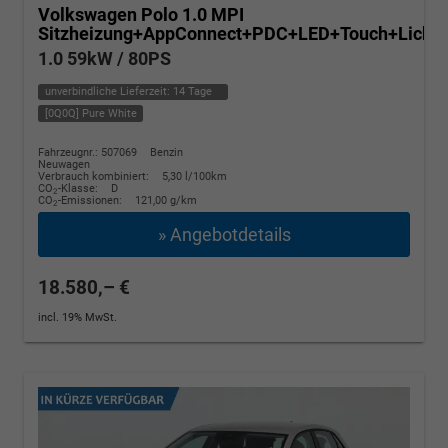
Volkswagen Polo
1.0 MPI
Sitzheizung+AppConnect+PDC+LED+Touch+Lichts
1.0 59kW / 80PS
unverbindliche Lieferzeit:
14 Tage
[0Q0Q] Pure White
Fahrzeugnr.: 507069
Benzin
Neuwagen
Verbrauch kombiniert:
5,30 l/100km
CO
-Klasse:
D
2
CO
-Emissionen:
121,00 g/km
2
» Angebotdetails
18.580,– €
incl. 19% MwSt.