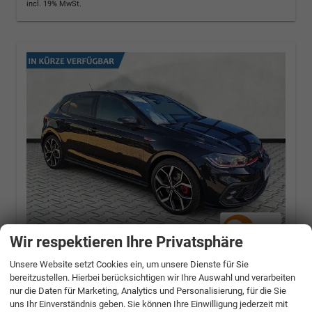
incl. 19% MwSt.
Wir respektieren Ihre Privatsphäre
Volkswagen Polo
GTI 2.0 TSI DSG / ACC
Unsere Website setzt Cookies ein, um unsere Dienste für Sie
IQ.Light 18Zoll
bereitzustellen. Hierbei berücksichtigen wir Ihre Auswahl und verarbeiten
nur die Daten für Marketing, Analytics und Personalisierung, für die Sie
152 kW (207 PS), Automatik, Frontantrieb
uns Ihr Einverständnis geben. Sie können Ihre Einwilligung jederzeit mit