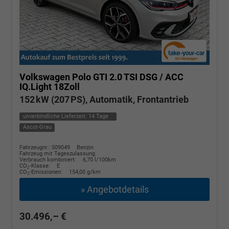
Volkswagen Polo
GTI 2.0 TSI DSG / ACC
IQ.Light 18Zoll
152 kW (207 PS), Automatik, Frontantrieb
unverbindliche Lieferzeit:
14 Tage
Ascot-Grau
Fahrzeugnr.: 509049
Benzin
Fahrzeug mit Tageszulassung
Verbrauch kombiniert:
6,70 l/100km
CO
-Klasse:
E
2
CO
-Emissionen:
154,00 g/km
2
» Angebotdetails
30.496,– €