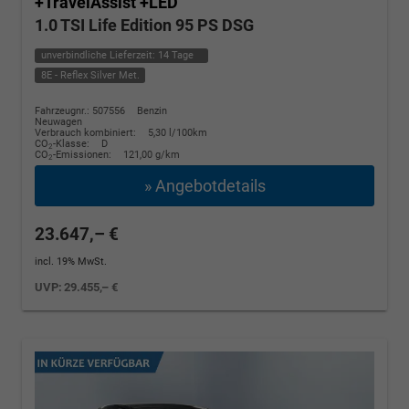
+TravelAssist +LED
1.0 TSI Life Edition 95 PS DSG
unverbindliche Lieferzeit:
14 Tage
8E - Reflex Silver Met.
Fahrzeugnr.: 507556
Benzin
Neuwagen
Verbrauch kombiniert:
5,30 l/100km
CO
-Klasse:
D
2
CO
-Emissionen:
121,00 g/km
2
» Angebotdetails
23.647,– €
incl. 19% MwSt.
UVP:
29.455,– €