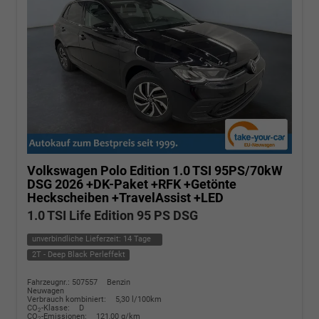
Volkswagen Polo
Edition 1.0 TSI 95PS/70kW
DSG 2026 +DK-Paket +RFK +Getönte
Heckscheiben +TravelAssist +LED
1.0 TSI Life Edition 95 PS DSG
unverbindliche Lieferzeit:
14 Tage
2T - Deep Black Perleffekt
Fahrzeugnr.: 507557
Benzin
Neuwagen
Verbrauch kombiniert:
5,30 l/100km
CO
-Klasse:
D
2
CO
-Emissionen:
121,00 g/km
2