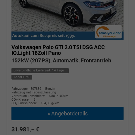
Volkswagen Polo
GTI 2.0 TSI DSG ACC
IQ.Light 18Zoll Pano
152 kW (207 PS), Automatik, Frontantrieb
unverbindliche Lieferzeit:
14 Tage
Ascot-Grau
Fahrzeugnr.: 507839
Benzin
Fahrzeug mit Tageszulassung
Verbrauch kombiniert:
6,80 l/100km
CO
-Klasse:
E
2
CO
-Emissionen:
154,00 g/km
2
» Angebotdetails
31.981,– €