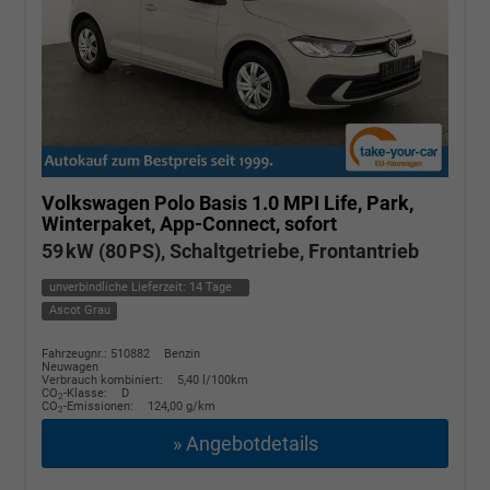
Volkswagen Polo
Basis 1.0 MPI Life, Park,
Winterpaket, App-Connect, sofort
59 kW (80 PS), Schaltgetriebe, Frontantrieb
unverbindliche Lieferzeit:
14 Tage
Ascot Grau
Fahrzeugnr.: 510882
Benzin
Neuwagen
Verbrauch kombiniert:
5,40 l/100km
CO
-Klasse:
D
2
CO
-Emissionen:
124,00 g/km
2
» Angebotdetails