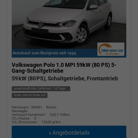
Volkswagen Polo
1.0 MPI 59kW (80 PS) 5-
Gang-Schaltgetriebe
59 kW (80 PS), Schaltgetriebe, Frontantrieb
unverbindliche Lieferzeit:
14 Tage
Grau, Ascot Grau uni
Fahrzeugnr.: 509451
Benzin
Neuwagen
Verbrauch kombiniert:
5,50 l/100km
CO
-Klasse:
D
2
CO
-Emissionen:
125,00 g/km
2
» Angebotdetails