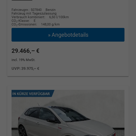
Fahrzeugnr.: 507840
Benzin
Fahrzeug mit Tageszulassung
Verbrauch kombiniert:
6,50 l/100km
CO
-Klasse:
E
2
CO
-Emissionen:
148,00 g/km
2
» Angebotdetails
29.466,– €
incl. 19% MwSt.
UVP:
39.975,– €