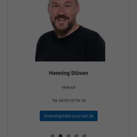
Bünyamin Schael
Verkauf
Tel. 04181/2176-24
schael@take-your-car.de