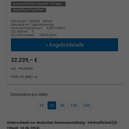
unverbindliche Lieferzeit:
14 Tage
Deep-Black-Perleffekt
Fahrzeugnr.: 504528
Benzin
Fahrzeug mit Tageszulassung
Verbrauch kombiniert:
6,50 l/100km
CO
-Klasse:
E
2
CO
-Emissionen:
148,00 g/km
2
» Angebotdetails
32.239,– €
incl. 19% MwSt.
UVP:
41.809,– €
Datensätze pro Seite:
10
20
50
100
250
Unterschiede zur deutschen Serienausstattung - Herkunftsland [2] -
(Stand: 10.06.2024)