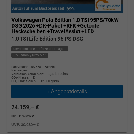
Volkswagen Polo
Edition 1.0 TSI 95PS/70kW
DSG 2026 +DK-Paket +RFK +Getönte
Heckscheiben +TravelAssist +LED
1.0 TSI Life Edition 95 PS DSG
unverbindliche Lieferzeit:
14 Tage
5W - Smoky Grey Met.
Fahrzeugnr.: 507558
Benzin
Neuwagen
Verbrauch kombiniert:
5,30 l/100km
CO
-Klasse:
D
2
CO
-Emissionen:
121,00 g/km
2
» Angebotdetails
24.159,– €
incl. 19% MwSt.
UVP:
30.080,– €