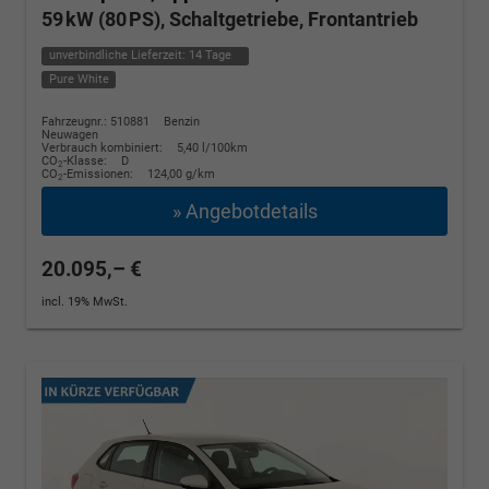
59 kW (80 PS), Schaltgetriebe, Frontantrieb
unverbindliche Lieferzeit:
14 Tage
Pure White
Fahrzeugnr.: 510881
Benzin
Neuwagen
Verbrauch kombiniert:
5,40 l/100km
CO
-Klasse:
D
2
CO
-Emissionen:
124,00 g/km
2
» Angebotdetails
20.095,– €
incl. 19% MwSt.