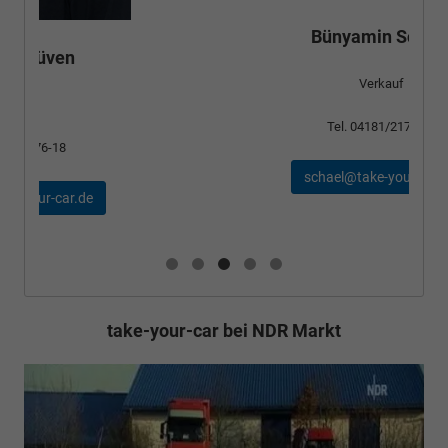
Bünyamin Schael
Verkauf
Tel. 04181/2176-24
schael@take-your-car.de
take-your-car bei NDR Markt