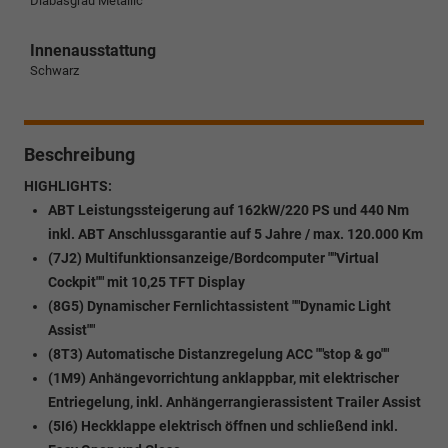
Diabasgrau Metallic
Innenausstattung
Schwarz
Beschreibung
HIGHLIGHTS:
ABT Leistungssteigerung auf 162kW/220 PS und 440 Nm
inkl. ABT Anschlussgarantie auf 5 Jahre / max. 120.000 Km
(7J2) Multifunktionsanzeige/Bordcomputer ""Virtual
Cockpit"" mit 10,25 TFT Display
(8G5) Dynamischer Fernlichtassistent ""Dynamic Light
Assist""
(8T3) Automatische Distanzregelung ACC ""stop & go""
(1M9) Anhängevorrichtung anklappbar, mit elektrischer
Entriegelung, inkl. Anhängerrangierassistent Trailer Assist
(5I6) Heckklappe elektrisch öffnen und schließend inkl.