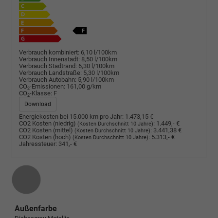
Verbrauch kombiniert:
6,10 l/100km
Verbrauch Innenstadt:
8,50 l/100km
Verbrauch Stadtrand:
6,30 l/100km
Verbrauch Landstraße:
5,30 l/100km
Verbrauch Autobahn:
5,90 l/100km
CO
-Emissionen:
161,00 g/km
2
CO
-Klasse:
F
2
Download
Energiekosten bei 15.000 km pro Jahr:
1.473,15 €
CO2 Kosten (niedrig)
:
1.449,- €
(Kosten Durchschnitt 10 Jahre)
CO2 Kosten (mittel)
:
3.441,38 €
(Kosten Durchschnitt 10 Jahre)
CO2 Kosten (hoch)
:
5.313,- €
(Kosten Durchschnitt 10 Jahre)
Jahressteuer:
341,- €
Außenfarbe