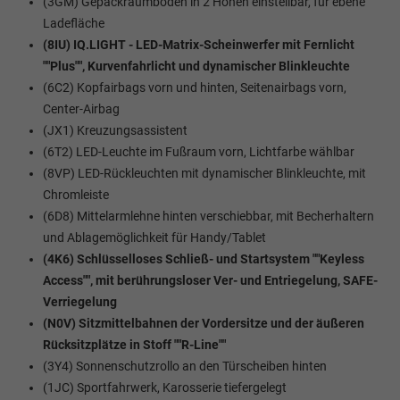
(3GM) Gepäckraumboden in 2 Höhen einstellbar, für ebene
Ladefläche
(8IU) IQ.LIGHT - LED-Matrix-Scheinwerfer mit Fernlicht
""Plus"", Kurvenfahrlicht und dynamischer Blinkleuchte
(6C2) Kopfairbags vorn und hinten, Seitenairbags vorn,
Center-Airbag
(JX1) Kreuzungsassistent
(6T2) LED-Leuchte im Fußraum vorn, Lichtfarbe wählbar
(8VP) LED-Rückleuchten mit dynamischer Blinkleuchte, mit
Chromleiste
(6D8) Mittelarmlehne hinten verschiebbar, mit Becherhaltern
und Ablagemöglichkeit für Handy/Tablet
(4K6) Schlüsselloses Schließ- und Startsystem ""Keyless
Access"", mit berührungsloser Ver- und Entriegelung, SAFE-
Verriegelung
(N0V) Sitzmittelbahnen der Vordersitze und der äußeren
Rücksitzplätze in Stoff ""R-Line""
(3Y4) Sonnenschutzrollo an den Türscheiben hinten
(1JC) Sportfahrwerk, Karosserie tiefergelegt