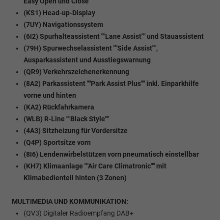
Easy Open und Close
(KS1) Head-up-Display
(7UY) Navigationssystem
(6I2) Spurhalteassistent ""Lane Assist"" und Stauassistent
(79H) Spurwechselassistent ""Side Assist"",
Ausparkassistent und Ausstiegswarnung
(QR9) Verkehrszeichenerkennung
(8A2) Parkassistent ""Park Assist Plus"" inkl. Einparkhilfe
vorne und hinten
(KA2) Rückfahrkamera
(WLB) R-Line ""Black Style""
(4A3) Sitzheizung für Vordersitze
(Q4P) Sportsitze vorn
(8I6) Lendenwirbelstützen vorn pneumatisch einstellbar
(KH7) Klimaanlage ""Air Care Climatronic"" mit
Klimabedienteil hinten (3 Zonen)
MULTIMEDIA UND KOMMUNIKATION:
(QV3) Digitaler Radioempfang DAB+