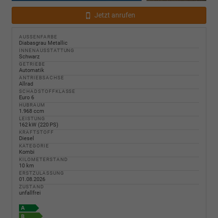
Jetzt anrufen
AUSSENFARBE
Diabasgrau Metallic
INNENAUSSTATTUNG
Schwarz
GETRIEBE
Automatik
ANTRIEBSACHSE
Allrad
SCHADSTOFFKLASSE
Euro 6
HUBRAUM
1.968 ccm
LEISTUNG
162 kW (220 PS)
KRAFTSTOFF
Diesel
KATEGORIE
Kombi
KILOMETERSTAND
10 km
ERSTZULASSUNG
01.08.2026
ZUSTAND
unfallfrei