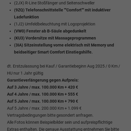
(2JX) R-Line Stoßfänger und Seitenschweller
(9ZQ) Telefonschnittstelle ""Comfort"" mit induktiver
Ladefunktion
(1J2) Umfeldbeleuchtung mit Logoprojektion
(VW0) Fenster ab B-Säule abgedunkelt
(KU3) Vordersitze mit Massageprogrammen
(3IA) Sitzeinstellung vorne elektrisch mit Memory und
beidseitiger Smart Comfort Einstiegshilfe.
dt. Erstzulassung bei Kauf / Garantiebeginn Aug 2025 / 0 Km /
HU nur 1 Jahr gültig
Garantieverlängerung gegen Aufpreis:
Auf 3 Jahre / max. 100.000 Km + 420 €
Auf 4 Jahre / max. 100.000 Km + 555 €
Auf 5 Jahre / max. 100.000 Km + 790 €
Auf 5 Jahre / max. 200.000 Km + 1.099 €
Vertragsbedingungen bitte gesondert anfragen.
Alle Fotos können Beispielbilder sein und aufpreispflichtige
Extras enthalten. Die genaue Ausstattung entnehmen Sie bitte