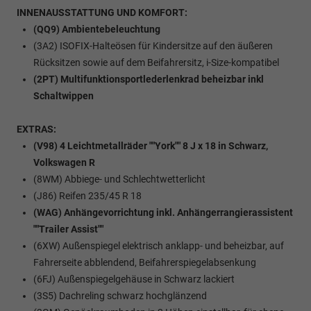
INNENAUSSTATTUNG UND KOMFORT:
(QQ9) Ambientebeleuchtung
(3A2) ISOFIX-Halteösen für Kindersitze auf den äußeren
Rücksitzen sowie auf dem Beifahrersitz, i-Size-kompatibel
(2PT) Multifunktionsportlederlenkrad beheizbar inkl
Schaltwippen
EXTRAS:
(V98) 4 Leichtmetallräder ""York"" 8 J x 18 in Schwarz,
Volkswagen R
(8WM) Abbiege- und Schlechtwetterlicht
(J86) Reifen 235/45 R 18
(WAG) Anhängevorrichtung inkl. Anhängerrangierassistent
""Trailer Assist""
(6XW) Außenspiegel elektrisch anklapp- und beheizbar, auf
Fahrerseite abblendend, Beifahrerspiegelabsenkung
(6FJ) Außenspiegelgehäuse in Schwarz lackiert
(3S5) Dachreling schwarz hochglänzend