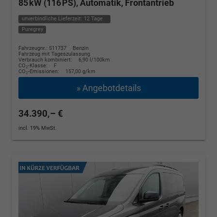
85 kW (116 PS), Automatik, Frontantrieb
unverbindliche Lieferzeit:
12 Tage
Puregrey
Fahrzeugnr.: 511737
Benzin
Fahrzeug mit Tageszulassung
Verbrauch kombiniert:
6,90 l/100km
CO
-Klasse:
F
2
CO
-Emissionen:
157,00 g/km
2
» Angebotdetails
34.390,– €
incl. 19% MwSt.