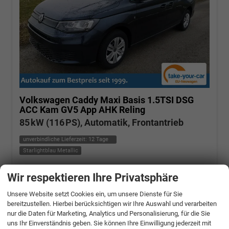
Volkswagen Caddy Maxi
Basis 1.5TSI DSG
ACC Kam GV5 App AHK Reling
85 kW (116 PS), Automatik, Frontantrieb
unverbindliche Lieferzeit:
12 Tage
Starlightblau Metallic
Fahrzeugnr.: 511699
Benzin
Wir respektieren Ihre Privatsphäre
Fahrzeug mit Tageszulassung
Verbrauch kombiniert:
6,90 l/100km
CO
-Klasse:
F
2
Unsere Website setzt Cookies ein, um unsere Dienste für Sie
CO
-Emissionen:
157,00 g/km
2
bereitzustellen. Hierbei berücksichtigen wir Ihre Auswahl und verarbeiten
» Angebotdetails
nur die Daten für Marketing, Analytics und Personalisierung, für die Sie
uns Ihr Einverständnis geben. Sie können Ihre Einwilligung jederzeit mit