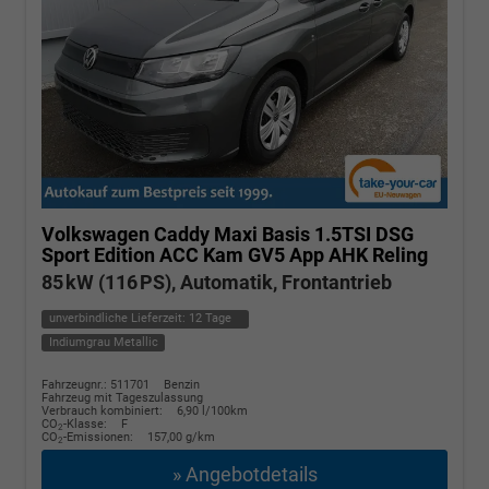
Volkswagen Caddy Maxi
Basis 1.5TSI DSG
Sport Edition ACC Kam GV5 App AHK Reling
85 kW (116 PS), Automatik, Frontantrieb
unverbindliche Lieferzeit:
12 Tage
Indiumgrau Metallic
Fahrzeugnr.: 511701
Benzin
Fahrzeug mit Tageszulassung
Verbrauch kombiniert:
6,90 l/100km
CO
-Klasse:
F
2
CO
-Emissionen:
157,00 g/km
2
» Angebotdetails