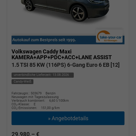
Volkswagen Caddy Maxi
KAMERA+APP+PDC+ACC+LANE ASSIST
1.5 TSI 85 KW (116PS) 6-Gang Euro 6 EB [12]
unverbindliche Lieferzeit:
13.08.2026
Candy-Weiß
Fahrzeugnr.: 503679
Benzin
Neuwagen mit Tageszulassung
Verbrauch kombiniert:
6,60 l/100km
CO
-Klasse:
E
2
CO
-Emissionen:
151,00 g/km
2
» Angebotdetails
29.980,– €