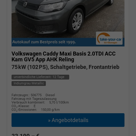
Volkswagen Caddy Maxi
Basis 2.0TDI ACC
Kam GV5 App AHK Reling
75 kW (102 PS), Schaltgetriebe, Frontantrieb
unverbindliche Lieferzeit:
12 Tage
Indiumgrau Metallic
Fahrzeugnr.: 506775
Diesel
Fahrzeug mit Tageszulassung
Verbrauch kombiniert:
5,70 l/100km
CO
-Klasse:
E
2
CO
-Emissionen:
150,00 g/km
2
» Angebotdetails