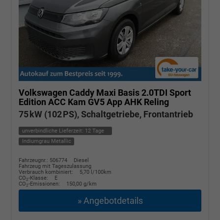
Volkswagen Caddy Maxi
Basis 2.0TDI Sport
Edition ACC Kam GV5 App AHK Reling
75 kW (102 PS), Schaltgetriebe, Frontantrieb
unverbindliche Lieferzeit:
12 Tage
Indiumgrau Metallic
Fahrzeugnr.: 506774
Diesel
Fahrzeug mit Tageszulassung
Verbrauch kombiniert:
5,70 l/100km
CO
-Klasse:
E
2
CO
-Emissionen:
150,00 g/km
2
» Angebotdetails