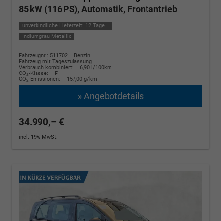
85 kW (116 PS), Automatik, Frontantrieb
unverbindliche Lieferzeit:
12 Tage
Indiumgrau Metallic
Fahrzeugnr.: 511702
Benzin
Fahrzeug mit Tageszulassung
Verbrauch kombiniert:
6,90 l/100km
CO
-Klasse:
F
2
CO
-Emissionen:
157,00 g/km
2
» Angebotdetails
34.990,– €
incl. 19% MwSt.