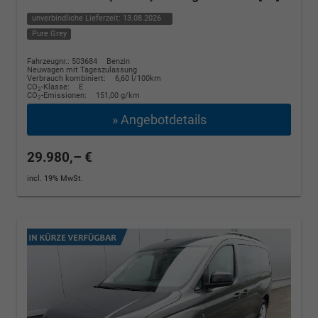
unverbindliche Lieferzeit:
13.08.2026
Pure Grey
Fahrzeugnr.: 503684
Benzin
Neuwagen mit Tageszulassung
Verbrauch kombiniert:
6,60 l/100km
CO
-Klasse:
E
2
CO
-Emissionen:
151,00 g/km
2
» Angebotdetails
29.980,– €
incl. 19% MwSt.