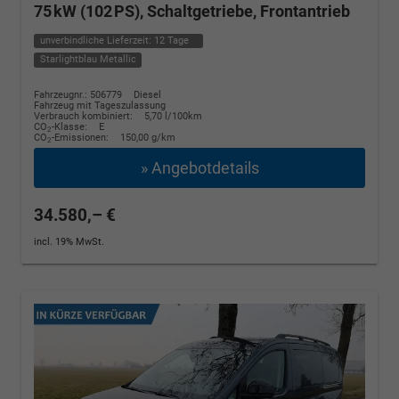
75 kW (102 PS), Schaltgetriebe, Frontantrieb
unverbindliche Lieferzeit:
12 Tage
Starlightblau Metallic
Fahrzeugnr.: 506779
Diesel
Fahrzeug mit Tageszulassung
Verbrauch kombiniert:
5,70 l/100km
CO
-Klasse:
E
2
CO
-Emissionen:
150,00 g/km
2
» Angebotdetails
34.580,– €
incl. 19% MwSt.