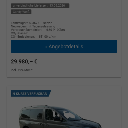
unverbindliche Lieferzeit:
13.08.2026
Candy-Weiß
Fahrzeugnr.: 503677
Benzin
Neuwagen mit Tageszulassung
Verbrauch kombiniert:
6,60 l/100km
CO
-Klasse:
E
2
CO
-Emissionen:
151,00 g/km
2
» Angebotdetails
29.980,– €
incl. 19% MwSt.