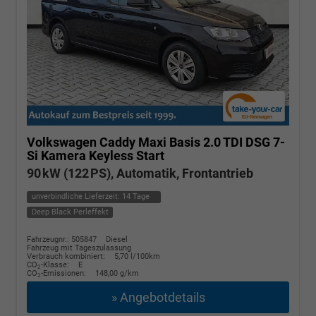
Volkswagen Caddy Maxi
Basis 2.0 TDI DSG 7-
Si Kamera Keyless Start
90 kW (122 PS), Automatik, Frontantrieb
unverbindliche Lieferzeit:
14 Tage
Deep Black Perleffekt
Fahrzeugnr.: 505847
Diesel
Fahrzeug mit Tageszulassung
Verbrauch kombiniert:
5,70 l/100km
CO
-Klasse:
E
2
CO
-Emissionen:
148,00 g/km
2
» Angebotdetails