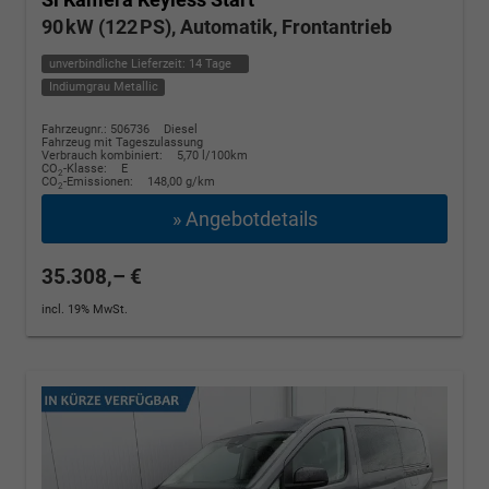
90 kW (122 PS), Automatik, Frontantrieb
unverbindliche Lieferzeit:
14 Tage
Indiumgrau Metallic
Fahrzeugnr.: 506736
Diesel
Fahrzeug mit Tageszulassung
Verbrauch kombiniert:
5,70 l/100km
CO
-Klasse:
E
2
CO
-Emissionen:
148,00 g/km
2
» Angebotdetails
35.308,– €
incl. 19% MwSt.