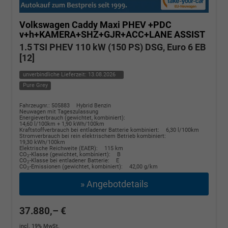
Volkswagen Caddy Maxi
PHEV +PDC
v+h+KAMERA+SHZ+GJR+ACC+LANE ASSIST
1.5 TSI PHEV 110 kW (150 PS) DSG, Euro 6 EB
[12]
unverbindliche Lieferzeit:
13.08.2026
Pure Grey
Fahrzeugnr.: 505883
Hybrid Benzin
Neuwagen mit Tageszulassung
Energieverbrauch (gewichtet, kombiniert):
14,60 l/100km + 1,90 kWh/100km
Kraftstoffverbrauch bei entladener Batterie kombiniert:
6,30 l/100km
Stromverbrauch bei rein elektrischem Betrieb kombiniert:
19,30 kWh/100km
Elektrische Reichweite (EAER):
115 km
CO
-Klasse (gewichtet, kombiniert):
B
2
CO
-Klasse bei entladener Batterie:
E
2
CO
-Emissionen (gewichtet, kombiniert):
42,00 g/km
2
» Angebotdetails
37.880,– €
incl. 19% MwSt.