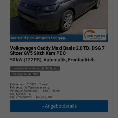
Volkswagen Caddy Maxi
Basis 2.0 TDI DSG 7
Sitzer GV5 Sitzh Kam PDC
90 kW (122 PS), Automatik, Frontantrieb
unverbindliche Lieferzeit:
12 Tage
Indiumgrau Metallic
Fahrzeugnr.: 511327
Diesel
Fahrzeug mit Tageszulassung
Verbrauch kombiniert:
5,60 l/100km
CO
-Klasse:
E
2
CO
-Emissionen:
146,00 g/km
2
» Angebotdetails