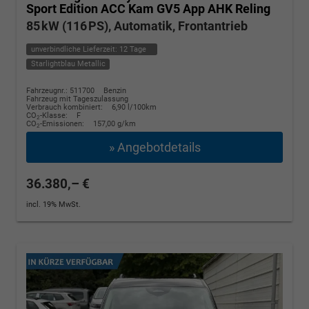
Sport Edition ACC Kam GV5 App AHK Reling
85 kW (116 PS), Automatik, Frontantrieb
unverbindliche Lieferzeit:
12 Tage
Starlightblau Metallic
Fahrzeugnr.: 511700
Benzin
Fahrzeug mit Tageszulassung
Verbrauch kombiniert:
6,90 l/100km
CO
-Klasse:
F
2
CO
-Emissionen:
157,00 g/km
2
» Angebotdetails
36.380,– €
incl. 19% MwSt.