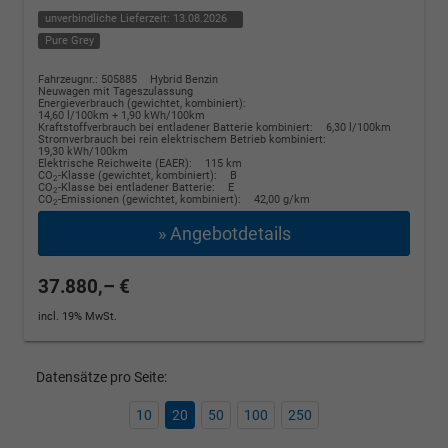
unverbindliche Lieferzeit:
13.08.2026
Pure Grey
Fahrzeugnr.: 505885
Hybrid Benzin
Neuwagen mit Tageszulassung
Energieverbrauch (gewichtet, kombiniert):
14,60 l/100km + 1,90 kWh/100km
Kraftstoffverbrauch bei entladener Batterie kombiniert:
6,30 l/100km
Stromverbrauch bei rein elektrischem Betrieb kombiniert:
19,30 kWh/100km
Elektrische Reichweite (EAER):
115 km
CO
-Klasse (gewichtet, kombiniert):
B
2
CO
-Klasse bei entladener Batterie:
E
2
CO
-Emissionen (gewichtet, kombiniert):
42,00 g/km
2
» Angebotdetails
37.880,– €
incl. 19% MwSt.
Datensätze pro Seite:
10
20
50
100
250