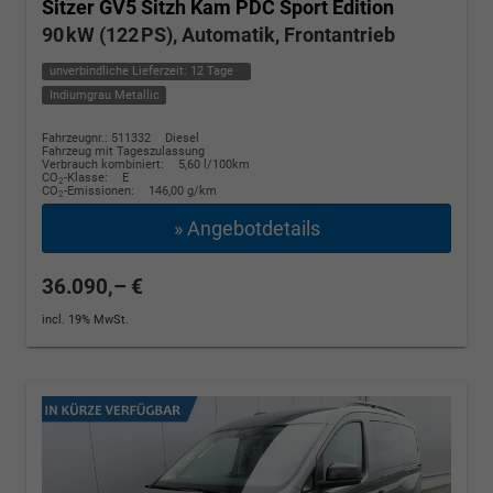
Sitzer GV5 Sitzh Kam PDC Sport Edition
90 kW (122 PS), Automatik, Frontantrieb
unverbindliche Lieferzeit:
12 Tage
Indiumgrau Metallic
Fahrzeugnr.: 511332
Diesel
Fahrzeug mit Tageszulassung
Verbrauch kombiniert:
5,60 l/100km
CO
-Klasse:
E
2
CO
-Emissionen:
146,00 g/km
2
» Angebotdetails
36.090,– €
incl. 19% MwSt.