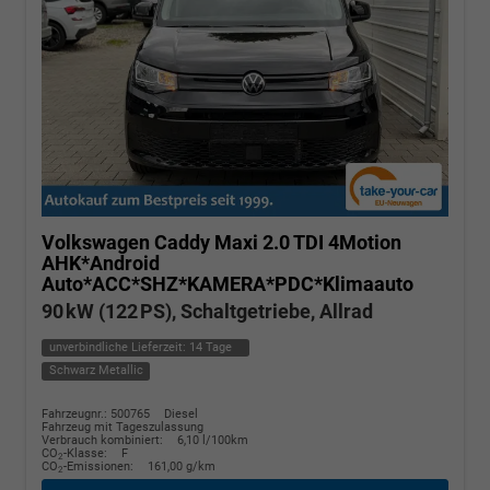
Volkswagen Caddy Maxi
2.0 TDI 4Motion
AHK*Android
Auto*ACC*SHZ*KAMERA*PDC*Klimaauto
90 kW (122 PS), Schaltgetriebe, Allrad
unverbindliche Lieferzeit:
14 Tage
Schwarz Metallic
Fahrzeugnr.: 500765
Diesel
Fahrzeug mit Tageszulassung
Verbrauch kombiniert:
6,10 l/100km
CO
-Klasse:
F
2
CO
-Emissionen:
161,00 g/km
2