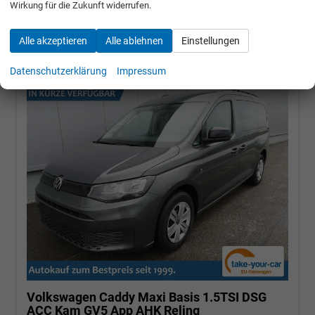
Wirkung für die Zukunft widerrufen.
34.990,– €
incl. 19% MwSt.
Alle akzeptieren
Alle ablehnen
Einstellungen
Datenschutzerklärung
Impressum
Volkswagen Caddy Maxi
Basis 1.5TSI DSG
ACC Kam GV5 App AHK Reling