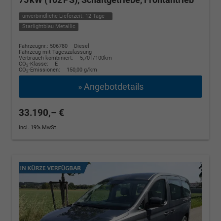
unverbindliche Lieferzeit:
12 Tage
Starlightblau Metallic
Fahrzeugnr.: 506780
Diesel
Fahrzeug mit Tageszulassung
Verbrauch kombiniert:
5,70 l/100km
CO
-Klasse:
E
2
CO
-Emissionen:
150,00 g/km
2
» Angebotdetails
33.190,– €
incl. 19% MwSt.