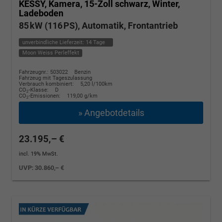
KESSY, Kamera, 15-Zoll schwarz, Winter,
Ladeboden
85 kW (116 PS), Automatik, Frontantrieb
unverbindliche Lieferzeit:
14 Tage
Moon Weiss Perleffekt
Fahrzeugnr.: 503022
Benzin
Fahrzeug mit Tageszulassung
Verbrauch kombiniert:
5,20 l/100km
CO
-Klasse:
D
2
CO
-Emissionen:
119,00 g/km
2
» Angebotdetails
23.195,– €
incl. 19% MwSt.
UVP:
30.860,– €