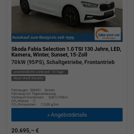
Skoda Fabia
Selection 1.0 TSI 130 Jahre, LED,
Kamera, Winter, Sunset, 15-Zoll
70 kW (95 PS), Schaltgetriebe, Frontantrieb
unverbindliche Lieferzeit:
14 Tage
Moon Weiß Metallic
Fahrzeugnr.: 506951
Benzin
Fahrzeug mit Tageszulassung
Verbrauch kombiniert:
5,00 l/100km
CO
-Klasse:
C
2
CO
-Emissionen:
113,00 g/km
2
» Angebotdetails
20.695,– €