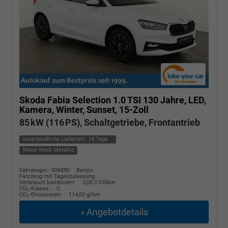
Skoda Fabia
Selection 1.0 TSI 130 Jahre, LED,
Kamera, Winter, Sunset, 15-Zoll
85 kW (116 PS), Schaltgetriebe, Frontantrieb
unverbindliche Lieferzeit:
14 Tage
Moon Weiß Metallic
Fahrzeugnr.: 506890
Benzin
Fahrzeug mit Tageszulassung
Verbrauch kombiniert:
5,00 l/100km
CO
-Klasse:
C
2
CO
-Emissionen:
114,00 g/km
2
» Angebotdetails