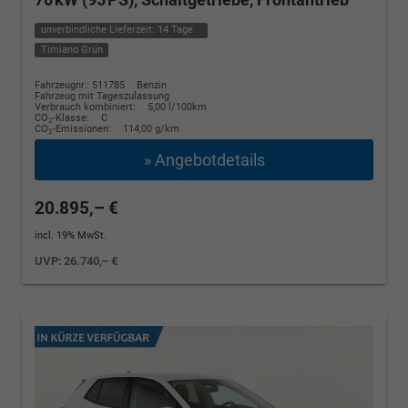
unverbindliche Lieferzeit:
14 Tage
Timiano Grün
Fahrzeugnr.: 511785
Benzin
Fahrzeug mit Tageszulassung
Verbrauch kombiniert:
5,00 l/100km
CO
-Klasse:
C
2
CO
-Emissionen:
114,00 g/km
2
» Angebotdetails
20.895,– €
incl. 19% MwSt.
UVP:
26.740,– €