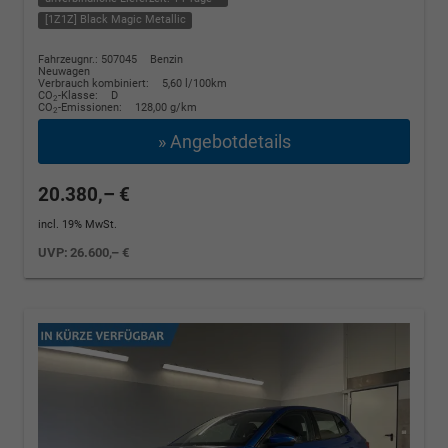
[1Z1Z] Black Magic Metallic
Fahrzeugnr.: 507045
Benzin
Neuwagen
Verbrauch kombiniert:
5,60 l/100km
CO
-Klasse:
D
2
CO
-Emissionen:
128,00 g/km
2
» Angebotdetails
20.380,– €
incl. 19% MwSt.
UVP:
26.600,– €