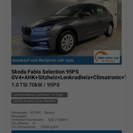
Skoda Fabia
Selection 95PS
GV4+AHK+Sitzheiz+Lenkradheiz+Climatronic+T
1.0 TSI 70kW / 95PS
unverbindliche Lieferzeit:
14 Tage
[5X5X] Graphit Grau Metallic
Fahrzeugnr.: 507049
Benzin
Neuwagen
Verbrauch kombiniert:
5,60 l/100km
CO
-Klasse:
D
2
CO
-Emissionen:
128,00 g/km
2