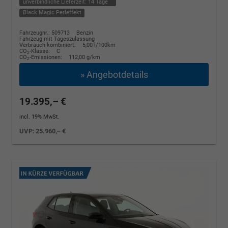
unverbindliche Lieferzeit:
14 Tage
Black Magic Perleffekt
Fahrzeugnr.: 509713
Benzin
Fahrzeug mit Tageszulassung
Verbrauch kombiniert:
5,00 l/100km
CO
-Klasse:
C
2
CO
-Emissionen:
112,00 g/km
2
» Angebotdetails
19.395,– €
incl. 19% MwSt.
UVP:
25.960,– €