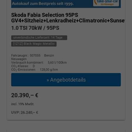
Skoda Fabia
Selection 95PS
GV4+Sitzheiz+Lenkradheiz+Climatronic+Sunset
1.0 TSI 70kW / 95PS
unverbindliche Lieferzeit:
14 Tage
[1Z1Z] Black Magic Metallic
Fahrzeugnr.: 507055
Benzin
Neuwagen
Verbrauch kombiniert:
5,60 l/100km
CO
-Klasse:
D
2
CO
-Emissionen:
128,00 g/km
2
» Angebotdetails
20.390,– €
incl. 19% MwSt.
UVP:
26.240,– €