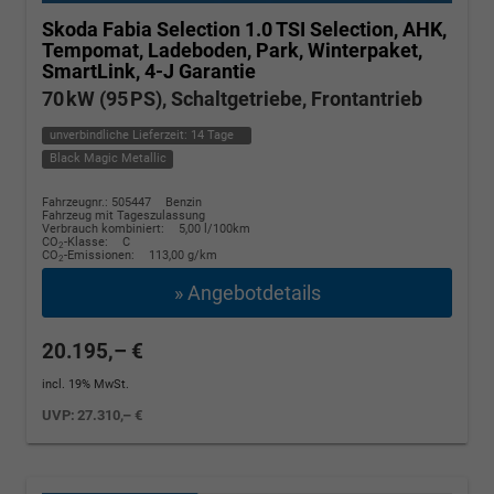
Skoda Fabia
Selection 1.0 TSI Selection, AHK,
Tempomat, Ladeboden, Park, Winterpaket,
SmartLink, 4-J Garantie
70 kW (95 PS), Schaltgetriebe, Frontantrieb
unverbindliche Lieferzeit:
14 Tage
Black Magic Metallic
Fahrzeugnr.: 505447
Benzin
Fahrzeug mit Tageszulassung
Verbrauch kombiniert:
5,00 l/100km
CO
-Klasse:
C
2
CO
-Emissionen:
113,00 g/km
2
» Angebotdetails
20.195,– €
incl. 19% MwSt.
UVP:
27.310,– €