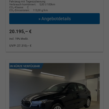
Fahrzeug mit Tageszulassung
Verbrauch kombiniert:
5,00 l/100km
CO
-Klasse:
C
2
CO
-Emissionen:
113,00 g/km
2
» Angebotdetails
20.195,– €
incl. 19% MwSt.
UVP:
27.310,– €