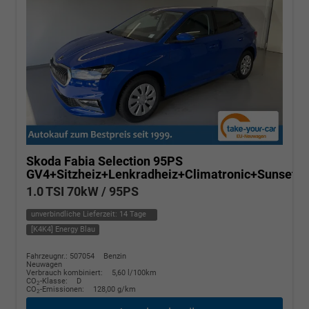
Skoda Fabia
Selection 95PS
GV4+Sitzheiz+Lenkradheiz+Climatronic+Sunset
1.0 TSI 70kW / 95PS
unverbindliche Lieferzeit:
14 Tage
[K4K4] Energy Blau
Fahrzeugnr.: 507054
Benzin
Neuwagen
Verbrauch kombiniert:
5,60 l/100km
CO
-Klasse:
D
2
CO
-Emissionen:
128,00 g/km
2