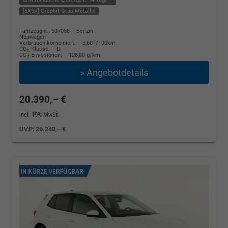
[5X5X] Graphit Grau Metallic
Fahrzeugnr.: 507058
Benzin
Neuwagen
Verbrauch kombiniert:
5,60 l/100km
CO
-Klasse:
D
2
CO
-Emissionen:
128,00 g/km
2
» Angebotdetails
20.390,– €
incl. 19% MwSt.
UVP:
26.240,– €