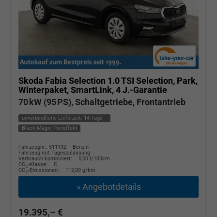
Skoda Fabia
Selection 1.0 TSI Selection, Park,
Winterpaket, SmartLink, 4 J.-Garantie
70 kW (95 PS), Schaltgetriebe, Frontantrieb
unverbindliche Lieferzeit:
14 Tage
Black Magic Perleffekt
Fahrzeugnr.: 511132
Benzin
Fahrzeug mit Tageszulassung
Verbrauch kombiniert:
5,00 l/100km
CO
-Klasse:
C
2
CO
-Emissionen:
112,00 g/km
2
» Angebotdetails
19.395,– €