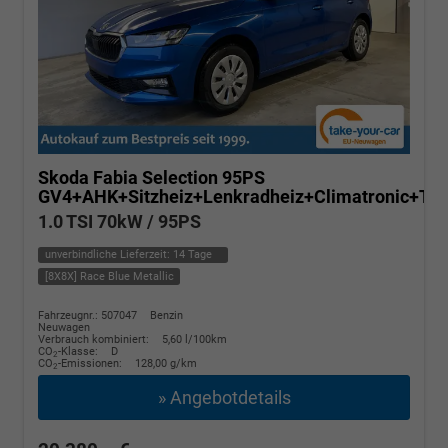
Skoda Fabia
Selection 95PS
GV4+AHK+Sitzheiz+Lenkradheiz+Climatronic+T
1.0 TSI 70kW / 95PS
unverbindliche Lieferzeit:
14 Tage
[8X8X] Race Blue Metallic
Fahrzeugnr.: 507047
Benzin
Neuwagen
Verbrauch kombiniert:
5,60 l/100km
CO
-Klasse:
D
2
CO
-Emissionen:
128,00 g/km
2
» Angebotdetails