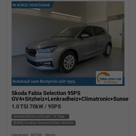
Skoda Fabia
Selection 95PS
GV4+Sitzheiz+Lenkradheiz+Climatronic+Sunset
1.0 TSI 70kW / 95PS
unverbindliche Lieferzeit:
14 Tage
[B3B3] Smokey Diamond-Silber Metallic
Fahrzeugnr.: 507056
Benzin