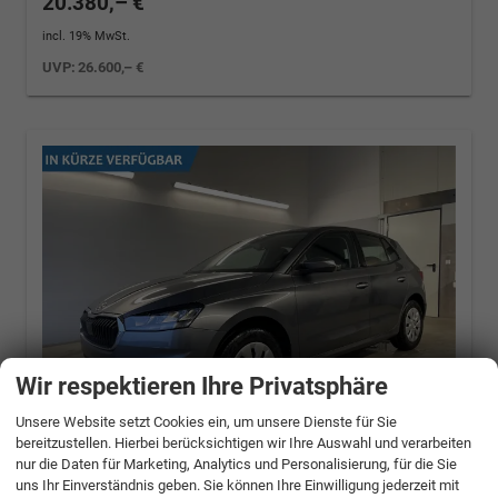
20.380,– €
incl. 19% MwSt.
UVP:
26.600,– €
Wir respektieren Ihre Privatsphäre
Unsere Website setzt Cookies ein, um unsere Dienste für Sie
bereitzustellen. Hierbei berücksichtigen wir Ihre Auswahl und verarbeiten
nur die Daten für Marketing, Analytics und Personalisierung, für die Sie
Skoda Fabia
Selection 95PS
uns Ihr Einverständnis geben. Sie können Ihre Einwilligung jederzeit mit