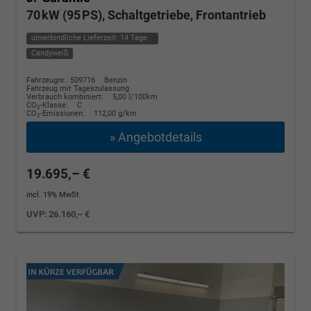
70 kW (95 PS), Schaltgetriebe, Frontantrieb
unverbindliche Lieferzeit:
14 Tage
Candyweiß
Fahrzeugnr.: 509716
Benzin
Fahrzeug mit Tageszulassung
Verbrauch kombiniert:
5,00 l/100km
CO
-Klasse:
C
2
CO
-Emissionen:
112,00 g/km
2
» Angebotdetails
19.695,– €
incl. 19% MwSt.
UVP:
26.160,– €