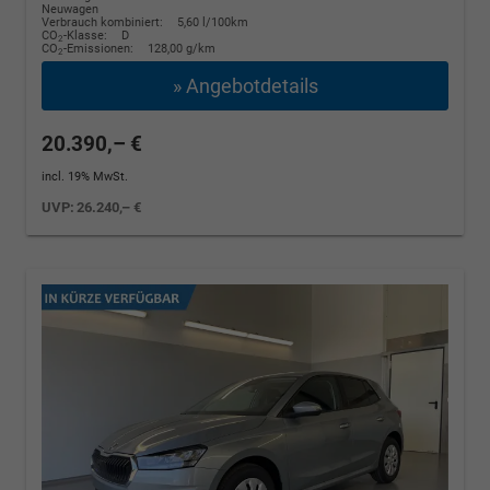
Neuwagen
Verbrauch kombiniert:
5,60 l/100km
CO
-Klasse:
D
2
CO
-Emissionen:
128,00 g/km
2
» Angebotdetails
20.390,– €
incl. 19% MwSt.
UVP:
26.240,– €