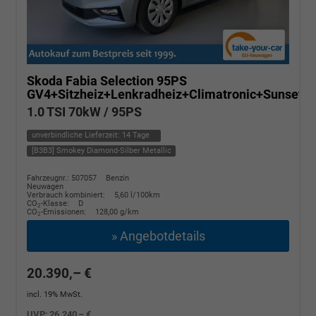
Skoda Fabia
Selection 95PS
GV4+Sitzheiz+Lenkradheiz+Climatronic+Sunset
1.0 TSI 70kW / 95PS
unverbindliche Lieferzeit:
14 Tage
[B3B3] Smokey Diamond-Silber Metallic
Fahrzeugnr.: 507057
Benzin
Neuwagen
Verbrauch kombiniert:
5,60 l/100km
CO
-Klasse:
D
2
CO
-Emissionen:
128,00 g/km
2
» Angebotdetails
20.390,– €
incl. 19% MwSt.
UVP:
26.240,– €