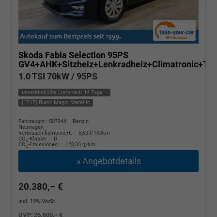
Skoda Fabia
Selection 95PS
GV4+AHK+Sitzheiz+Lenkradheiz+Climatronic+T
1.0 TSI 70kW / 95PS
unverbindliche Lieferzeit:
14 Tage
[1Z1Z] Black Magic Metallic
Fahrzeugnr.: 507044
Benzin
Neuwagen
Verbrauch kombiniert:
5,60 l/100km
CO
-Klasse:
D
2
CO
-Emissionen:
128,00 g/km
2
» Angebotdetails
20.380,– €
incl. 19% MwSt.
UVP:
26.600,– €