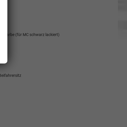
ssenfarbe (für MC schwarz lackiert)
eifahrersitz