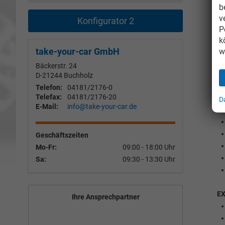
b
v
Konfigurator 2
P
I
k
take-your-car GmbH
w
Bäckerstr. 24
D-21244
Buchholz
Telefon:
04181/2176-0
Telefax:
04181/2176-20
D
E-Mail:
info@take-your-car.de
Geschäftszeiten
Mo-Fr:
09:00 - 18:00 Uhr
Sa:
09:30 - 13:30 Uhr
E
Ihre Ansprechpartner