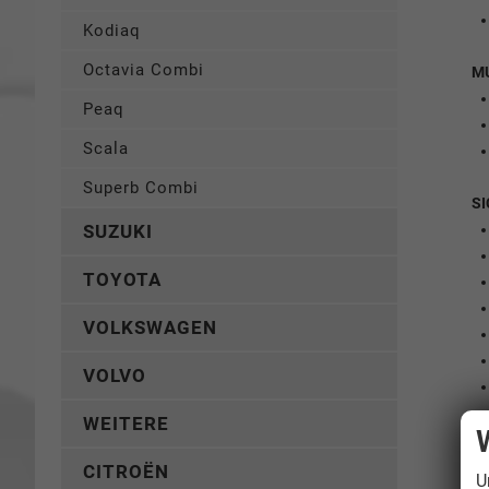
Kodiaq
Octavia Combi
M
Peaq
Scala
Superb Combi
SI
SUZUKI
TOYOTA
VOLKSWAGEN
VOLVO
WEITERE
CITROËN
U