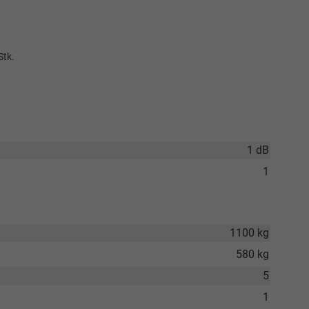
Stk.
1 dB
1
Elvedin Calakovic
1100 kg
Verkauf
580 kg
Tel. 04181/2176-27
5
1
calakovic@take-your-car.de