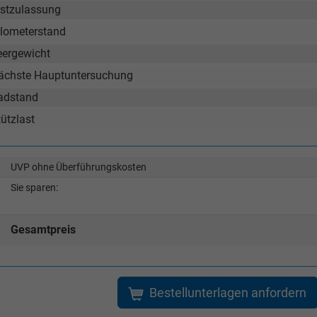
wollschlaeger@take-your-car.de
l@take-your-car.de
rstzulassung
ilometerstand
eergewicht
ächste Hauptuntersuchung
adstand
ützlast
UVP ohne Überführungskosten
Sie sparen:
Gesamtpreis
Bestellunterlagen anfordern