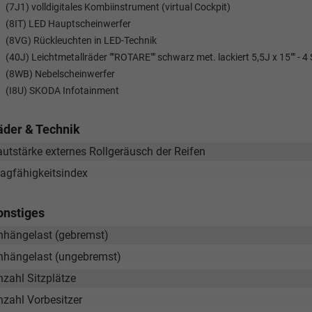
(7J1) volldigitales Kombiinstrument (virtual Cockpit)
(8IT) LED Hauptscheinwerfer
(8VG) Rückleuchten in LED-Technik
(40J) Leichtmetallräder ""ROTARE"" schwarz met. lackiert 5,5J x 15"" - 4 
(8WB) Nebelscheinwerfer
(I8U) SKODA Infotainment
äder & Technik
autstärke externes Rollgeräusch der Reifen
ragfähigkeitsindex
onstiges
Tom Wollschläger
yamin Schael
nhängelast (gebremst)
Verkauf
Verkauf
nhängelast (ungebremst)
nzahl Sitzplätze
Tel. 04181/2176-21
. 04181/2176-24
nzahl Vorbesitzer