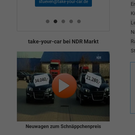
schae
stueven@take-your-car.de
de
E
K
L
N
take-your-car bei NDR Markt
R
St
Neuwagen zum Schnäppchenpreis