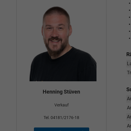
R
L
T
S
Bün
Henning Stüven
A
Verkauf
nden
A
A
Tel
Tel. 04181/2176-18
A