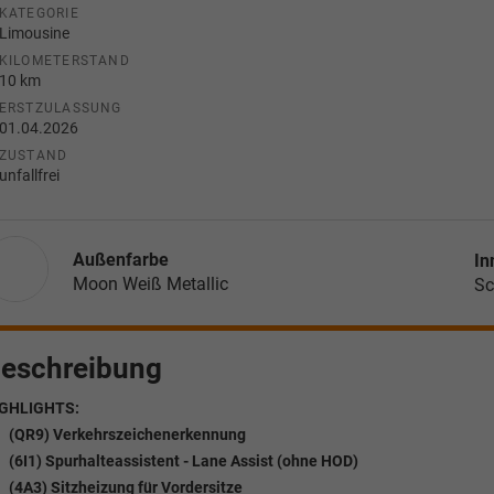
KATEGORIE
Limousine
KILOMETERSTAND
10 km
ERSTZULASSUNG
01.04.2026
ZUSTAND
unfallfrei
Außenfarbe
In
Moon Weiß Metallic
Sc
eschreibung
GHLIGHTS:
(QR9) Verkehrszeichenerkennung
(6I1) Spurhalteassistent - Lane Assist (ohne HOD)
(4A3) Sitzheizung für Vordersitze