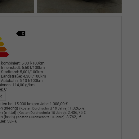
 kombiniert:
5,00 l/100km
 Innenstadt:
6,60 l/100km
 Stadtrand:
5,00 l/100km
 Landstraße:
4,30 l/100km
 Autobahn:
5,10 l/100km
sionen:
114,00 g/km
e:
C
ad
ten bei 15.000 km pro Jahr:
1.308,00 €
n (niedrig)
:
1.026,- €
(Kosten Durchschnitt 10 Jahre)
n (mittel)
:
2.436,75 €
(Kosten Durchschnitt 10 Jahre)
n (hoch)
:
3.762,- €
(Kosten Durchschnitt 10 Jahre)
uer:
58,- €