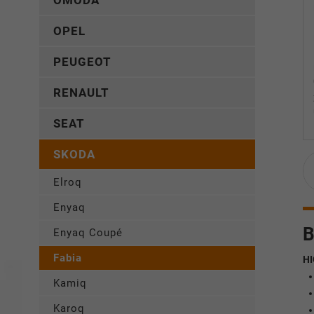
OMODA
OPEL
PEUGEOT
RENAULT
SEAT
SKODA
Elroq
Enyaq
B
Enyaq Coupé
Fabia
HI
Kamiq
Karoq