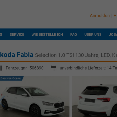
Anmelden
P
NG
SERVICE
WIE BESTELLE ICH
FAQ
ÜBER UNS
JOB
koda Fabia
Selection 1.0 TSI 130 Jahre, LED, K
Fahrzeugnr.:
506890
unverbindliche Lieferzeit:
14 T