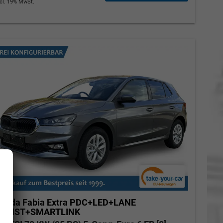
ncl. 19% MwSt.
koda Fabia
Extra PDC+LED+LANE
ASSIST+SMARTLINK