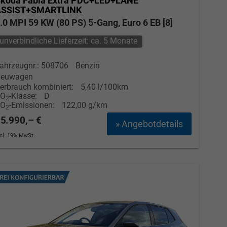
koda Fabia
Extra PDC+LED+LANE
ASSIST+SMARTLINK
.0 MPI 59 KW (80 PS) 5-Gang, Euro 6 EB [8]
unverbindliche Lieferzeit: ca. 5 Monate
ahrzeugnr.: 508706
Benzin
euwagen
erbrauch kombiniert:
5,40 l/100km
CO
-Klasse:
D
2
CO
-Emissionen:
122,00 g/km
2
5.990,– €
» Angebotdetails
ncl. 19% MwSt.