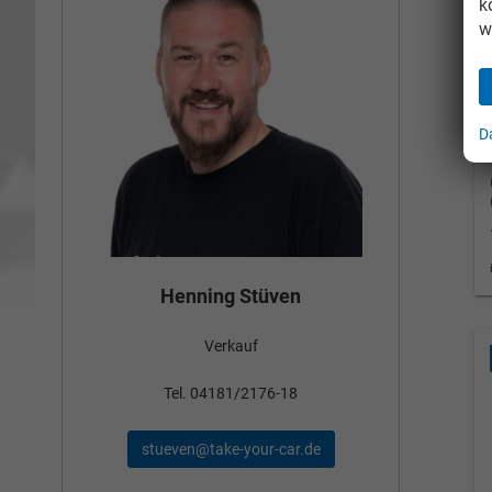
k
w
D
Bün
Henning Stüven
Verkauf
nden
Tel
Tel. 04181/2176-18
schae
stueven@take-your-car.de
de