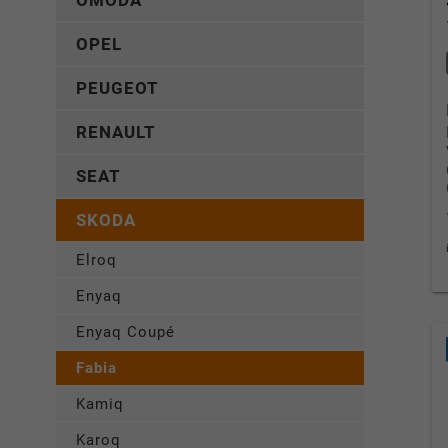
OMODA
OPEL
PEUGEOT
RENAULT
SEAT
SKODA
Elroq
Enyaq
Enyaq Coupé
Fabia
Kamiq
Karoq