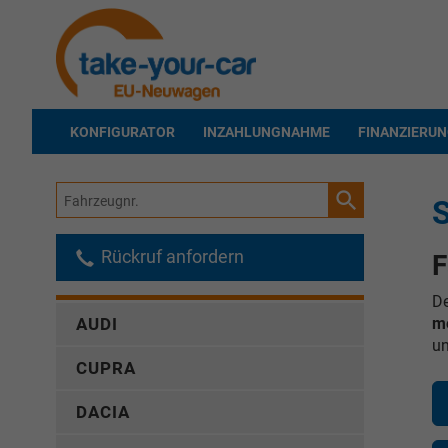
KONFIGURATOR
INZAHLUNGNAHME
FINANZIERU
Fahrzeugnr.
S
Rückruf anfordern
F
De
me
AUDI
un
CUPRA
DACIA