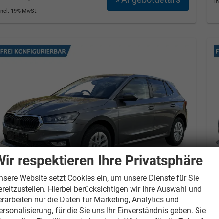
i
incl. 19% MwSt.
Wir respektieren Ihre Privatsphäre
nsere Website setzt Cookies ein, um unsere Dienste für Sie
ereitzustellen. Hierbei berücksichtigen wir Ihre Auswahl und
Skoda Fabia
Classic Selection
S
erarbeiten nur die Daten für Marketing, Analytics und
KAMERA+SHZ+KLIMA+LED+15"
ersonalisierung, für die Sie uns Ihr Einverständnis geben. Sie
LM+SMARTLINK