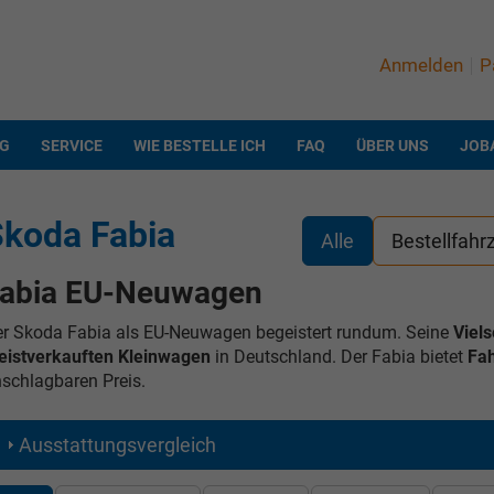
Anmelden
P
NG
SERVICE
WIE BESTELLE ICH
FAQ
ÜBER UNS
JOB
koda Fabia
Alle
Bestellfahr
abia EU-Neuwagen
r Skoda Fabia als EU-Neuwagen begeistert rundum. Seine
Viels
istverkauften Kleinwagen
in Deutschland. Der Fabia bietet
Fah
schlagbaren Preis.
Ausstattungsvergleich