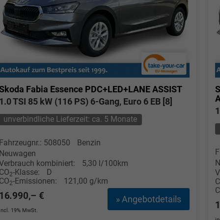
Skoda Fabia
Essence PDC+LED+LANE ASSIST
S
1.0 TSI 85 kW (116 PS) 6-Gang, Euro 6 EB [8]
1
unverbindliche Lieferzeit: ca. 5 Monate
Fahrzeugnr.: 508050
Benzin
F
Neuwagen
N
Verbrauch kombiniert:
5,30 l/100km
CO
-Klasse:
D
V
2
CO
-Emissionen:
121,00 g/km
2
16.990,– €
» Angebotdetails
1
incl. 19% MwSt.
i