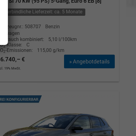
.0 TSI 70 KW (95 PS) 5-Gang, Euro 6 EB [8]
unverbindliche Lieferzeit: ca. 5 Monate
ahrzeugnr.: 508707
Benzin
euwagen
erbrauch kombiniert:
5,10 l/100km
CO
-Klasse:
C
2
CO
-Emissionen:
115,00 g/km
2
6.740,– €
» Angebotdetails
ncl. 19% MwSt.
Elvedin Calakovic
Verkauf
Tel. 04181/2176-27
calakovic@take-your-car.de