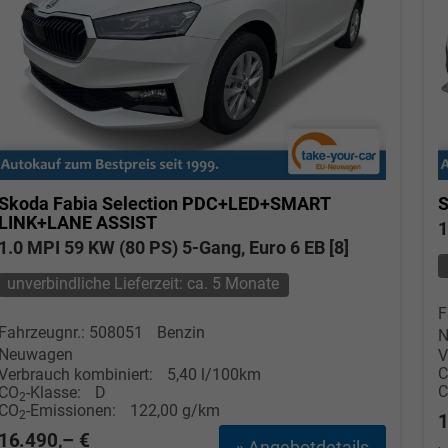
Skoda Fabia
Selection PDC+LED+SMART
S
LINK+LANE ASSIST
1
1.0 MPI 59 KW (80 PS) 5-Gang, Euro 6 EB [8]
unverbindliche Lieferzeit: ca. 5 Monate
F
Fahrzeugnr.: 508051
Benzin
N
Neuwagen
V
Verbrauch kombiniert:
5,40 l/100km
CO
-Klasse:
D
2
CO
-Emissionen:
122,00 g/km
2
1
16.490,– €
» Angebotdetails