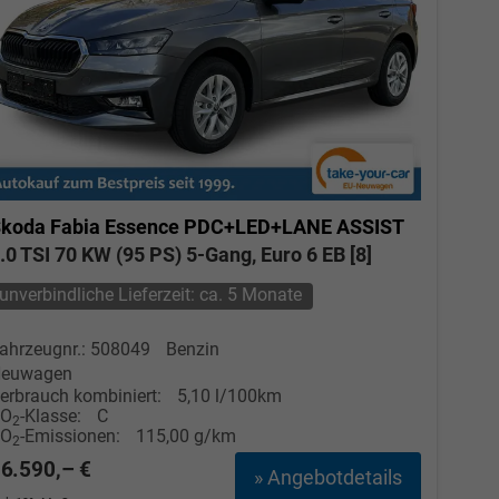
koda Fabia
Essence PDC+LED+LANE ASSIST
.0 TSI 70 KW (95 PS) 5-Gang, Euro 6 EB [8]
unverbindliche Lieferzeit: ca. 5 Monate
ahrzeugnr.: 508049
Benzin
euwagen
erbrauch kombiniert:
5,10 l/100km
CO
-Klasse:
C
2
CO
-Emissionen:
115,00 g/km
2
6.590,– €
» Angebotdetails