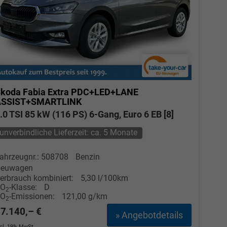
koda Fabia
Extra PDC+LED+LANE
ASSIST+SMARTLINK
.0 TSI 85 kW (116 PS) 6-Gang, Euro 6 EB [8]
unverbindliche Lieferzeit: ca. 5 Monate
ahrzeugnr.: 508708
Benzin
euwagen
erbrauch kombiniert:
5,30 l/100km
CO
-Klasse:
D
2
CO
-Emissionen:
121,00 g/km
2
7.140,– €
» Angebotdetails
ncl. 19% MwSt.