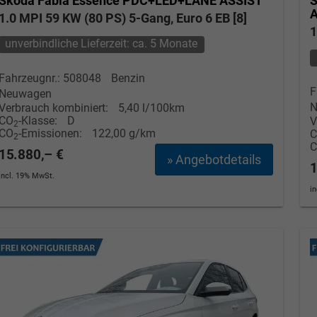
Skoda Fabia
Essence PDC+LED+LANE ASSIST
S
1.0 MPI 59 KW (80 PS) 5-Gang, Euro 6 EB [8]
1
unverbindliche Lieferzeit: ca. 5 Monate
Fahrzeugnr.: 508048
Benzin
F
Neuwagen
N
Verbrauch kombiniert:
5,40 l/100km
CO
-Klasse:
D
V
2
CO
-Emissionen:
122,00 g/km
2
15.880,– €
» Angebotdetails
1
incl. 19% MwSt.
i