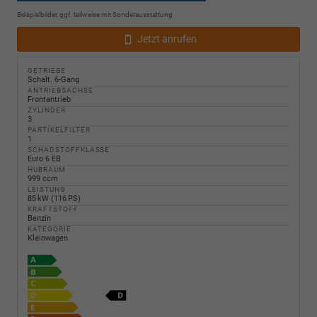
Beispielbilder, ggf. teilweise mit Sonderausstattung
Jetzt anrufen
GETRIEBE
Schalt. 6-Gang
ANTRIEBSACHSE
Frontantrieb
ZYLINDER
3
PARTIKELFILTER
1
SCHADSTOFFKLASSE
Euro 6 EB
HUBRAUM
999 ccm
LEISTUNG
85 kW (116 PS)
KRAFTSTOFF
Benzin
KATEGORIE
Kleinwagen