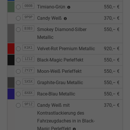
0B0B
Timiano-Grün
550,– €
9P9P
Candy Weiß
370,– €
B3B3
Smokey Diamond-Silber
550,– €
Metallic
K1K1
Velvet-Rot Premium Metallic
920,– €
1Z1Z
Black-Magic Perleffekt
550,– €
2Y2Y
Moon-Weiß Perleffekt
550,– €
5X5X
Graphite-Grau Metallic
550,– €
8X8X
Race-Blau Metallic
550,– €
9P1Z
Candy Weiß mit
370,– €
Kontrastlackierung des
Fahrzeugdaches in in Black-
Magic Perleffekt