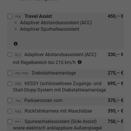
Travel Assist
450,– €
PUE
Adaptiver Abstandsassistent (ACC)
Adaptiver Spurhalteassistent
(nicht
in
Adaptiver Abstandsassistent (ACC)
330,– €
Verbindung
PL2
(nicht
mit
mit Regelbereich bis 210 km/h
in
1.0
Diebstahlwarnanlage
275,– €
Verbindung
PD1/PD3
MPI
mit
59
KESSY (schlüsselloses Zugangs- und
695,– €
PD5
1.0
kW)
Start-Stopp-System mit Diebstahlwarnanlage
MPI
59
Parksensoren vorn
370,– €
7X2
kW)
Rückfahrkamera mit Waschdüse
395,– €
KA2
Spurwechselassistent (Side Assist)
750,– €
PY1
sowie elektrisch anklappbare Außenspiegel