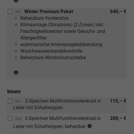
mit
Winter Premium Paket
640,– €
[PLD]
PUI
Beheizbare Vordersitze
oder
Klimaanlage Climatronic (2-Zonen) inkl.
[PLE]
Feuchtigkeitssensor sowie Geruchs- und
oder
Allergenfilter
[PLH]
automatische Innenspiegelabblendung
oder
Waschwasserstandskontrolle
[PLI]
Beheizbare Windschutzscheibe
Multifunktionslenkräder,
beheizbar)
(nur
mit
[PLD]
Innen
oder
[PLE]
2-Speichen Multifunktionslenkrad in
115,– €
PLC
oder
Leder mit Schaltwippen
[PLH]
oder
2-Speichen Multifunktionslenkrad in
200,– €
PLE
[PLI]
(nur
Leder mit Schaltwippen, beheizbar
Multifunktionslenkräder,
in