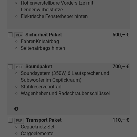
Höhenverstellbare Vordersitze mit
Lendenwirbelstütze
Elektrische Fensterheber hinten
Sicherheit Paket
500,– €
PE4
Fahrer-Knieairbag
Seitenairbags hinten
Soundpaket
700,– €
PJC
Soundsystem (350W, 6 Lautsprecher und
Subwoofer im Gepäckraum)
Stahlreservenotrad
Wagenheber und Radschraubenschlüssel
(Entfall
Reifenmobilitätsset)
Transport Paket
110,– €
(nur
PUP
Gepäcknetz-Set
in
Cargoelemente
Verbindung