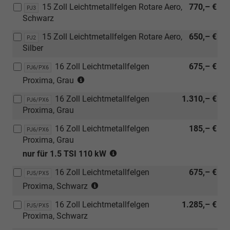
[PTZ]
Grey)
15 Zoll Leichtmetallfelgen Rotare Aero,
770,– €
Verbindung
PJ3
Anhängerzugvorrichtung,
Schwarz
mit
abnehmbar)
[WSA]
15 Zoll Leichtmetallfelgen Rotare Aero,
650,– €
PJ2
Selection
Silber
Plus
Paket)
16 Zoll Leichtmetallfelgen
675,– €
PJ6/PX6
(nur
Proxima, Grau
in
16 Zoll Leichtmetallfelgen
1.310,– €
Verbindung
PJ6/PX6
Proxima, Grau
mit
[WSA]
16 Zoll Leichtmetallfelgen
185,– €
PJ6/PX6
Selection
Proxima, Grau
Plus
(nur
nur für 1.5 TSI 110 kW
Paket)
in
16 Zoll Leichtmetallfelgen
675,– €
Verbindung
PJ5/PX5
(nur
mit
Proxima, Schwarz
in
1.5
16 Zoll Leichtmetallfelgen
1.285,– €
Verbindung
PJ5/PX5
TSI
Proxima, Schwarz
mit
110
[WSA]