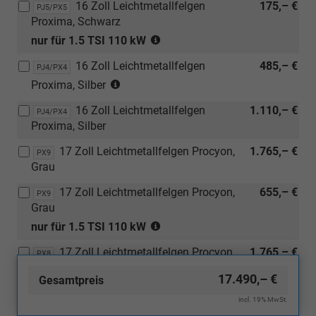
kW)
16 Zoll Leichtmetallfelgen
175,– €
PJ5/PX5
Selection
Proxima, Schwarz
Plus
(nur
nur für 1.5 TSI 110 kW
Paket)
in
16 Zoll Leichtmetallfelgen
485,– €
Verbindung
PJ4/PX4
(nur
mit
Proxima, Silber
in
1.5
16 Zoll Leichtmetallfelgen
1.110,– €
Verbindung
PJ4/PX4
TSI
Proxima, Silber
mit
110
[WSA]
kW)
17 Zoll Leichtmetallfelgen Procyon,
1.765,– €
PX9
Selection
Grau
Plus
Paket)
17 Zoll Leichtmetallfelgen Procyon,
655,– €
PX9
Grau
(nur
nur für 1.5 TSI 110 kW
in
17 Zoll Leichtmetallfelgen Procyon,
1.765,– €
Verbindung
PX8
Schwarz
mit
17.490,– €
Gesamtpreis
1.5
17 Zoll Leichtmetallfelgen Procyon,
655,– €
PX8
TSI
incl. 19% MwSt.
Schwarz