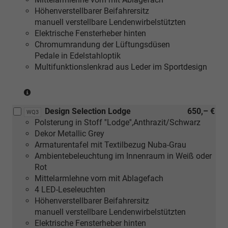
Paket
Zonen)
Winter
sow
Höhenverstellbarer Beifahrersitz
oder
inkl.
Premium
Ger
manuell verstellbare Lendenwirbelstützten
[PUI]
Feuchtigkeitssensor
Paket)
und
Elektrische Fensterheber hinten
Winter
sowie
Alle
Chromumrandung der Lüftungsdüsen
Premium
Geruchs-
ode
Pedale in Edelstahloptik
Paket)
und
[PU
Multifunktionslenkrad aus Leder im Sportdesign
Allergenfilter
Win
oder
Plu
(nicht
[PUH]
Pak
in
Winter
ode
Design Selection Lodge
650,– €
Verbindung
Plus
WQ3
[PUI
Polsterung in Stoff ''Lodge'',Anthrazit/Schwarz
mit
Paket
Win
Dekor Metallic Grey
[PUV]
oder
Pre
Armaturentafel mit Textilbezug Nuba-Grau
Komfort
[PUI]
Pak
Ambientebeleuchtung im Innenraum in Weiß oder
Plus
Winter
Rot
Paket
Premium
Mittelarmlehne vorn mit Ablagefach
oder
Paket)
4 LED-Leseleuchten
[WSA]
Höhenverstellbarer Beifahrersitz
Selection
manuell verstellbare Lendenwirbelstützten
Plus
Elektrische Fensterheber hinten
Paket))