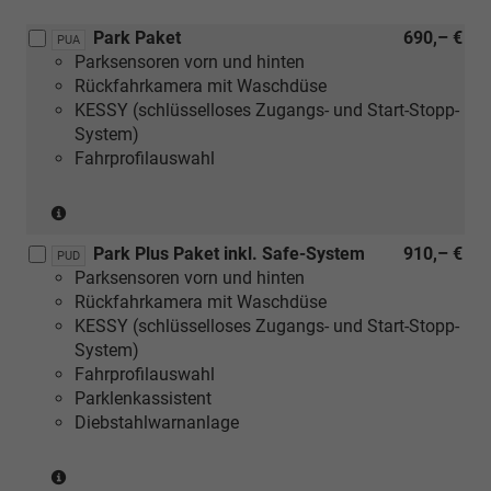
Park Paket
690,– €
PUA
Parksensoren vorn und hinten
Rückfahrkamera mit Waschdüse
KESSY (schlüsselloses Zugangs- und Start-Stopp-
System)
Fahrprofilauswahl
(nicht
in
Park Plus Paket inkl. Safe-System
910,– €
Verbindung
PUD
Parksensoren vorn und hinten
mit
Rückfahrkamera mit Waschdüse
1.0
KESSY (schlüsselloses Zugangs- und Start-Stopp-
MPI
System)
59
Fahrprofilauswahl
kW)
Parklenkassistent
Diebstahlwarnanlage
(nicht