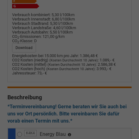
Verbrauch kombiniert:
5,30 l/100km
Verbrauch Innenstadt:
6,80 l/100km
Verbrauch Stadtrand:
5,30 l/100km
Verbrauch Landstraße:
4,60 l/100km
Verbrauch Autobahn:
5,50 l/100km
CO
-Emissionen:
121,00 g/km
2
CO
-Klasse:
D
2
Download
Energiekosten bei 15.000 km pro Jahr:
1.386,48 €
CO2 Kosten (niedrig)
:
1.089,- €
(Kosten Durchschnitt 10 Jahre)
CO2 Kosten (mittel)
:
2.586,38 €
(Kosten Durchschnitt 10 Jahre)
CO2 Kosten (hoch)
:
3.993,- €
(Kosten Durchschnitt 10 Jahre)
Jahressteuer:
73,- €
Beschreibung
*Terminvereinbarung! Gerne beraten wir Sie auch bei
uns vor Ort persönlich. Bitte vereinbaren Sie dafür
vorab einen Termin mit uns.*
K4K4
Energy Blau