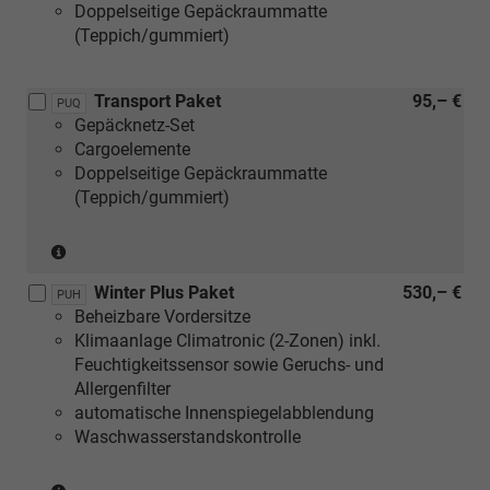
Doppelseitige Gepäckraummatte
mit
(Teppich/gummiert)
[PY1]
Spurwechselassistent
oder
Transport Paket
95,– €
PUQ
[PUF]
Gepäcknetz-Set
Travel
Cargoelemente
Assist
Doppelseitige Gepäckraummatte
Plus
(Teppich/gummiert)
oder
[PU3]
(nur
Travel
in
Assist
Winter Plus Paket
530,– €
Verbindung
PUH
Premium)
Beheizbare Vordersitze
mit
Klimaanlage Climatronic (2-Zonen) inkl.
[3GD]
Feuchtigkeitssensor sowie Geruchs- und
Variabler
Allergenfilter
Ladeboden
automatische Innenspiegelabblendung
im
Waschwasserstandskontrolle
Kofferraum)
(nur