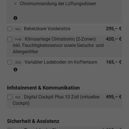
Chromumrandung der Lüftungsdüsen
(nicht
in
Beheizbare Vordersitze
295,– €
Verbindung
4A3
mit
Klimaanlage Climatronic (2-Zonen)
420,– €
PHB
[PUV]
inkl. Feuchtigkeitssensor sowie Geruchs- und
Komfort
Allergenfilter
Plus
Paket
Variabler Ladeboden im Kofferraum
165,– €
3GD
oder
(nur
[WSA]
in
Selection
Verbindung
Plus
Infotainment & Kommunikation
mit
Paket))
[PUQ]
Digital Cockpit Plus 10 Zoll (virtuelles
495,– €
9S0
Transport
Cockpit)
Paket)
Sicherheit & Assistenz