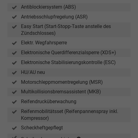
195/55
Antiblockiersystem (ABS)
R16)
(nur
Antriebsschlupfregelung (ASR)
in
Easy Start (Start-Stopp-Taste anstelle des
Verbind
Zündschlosses)
mit
Elektr. Wegfahrsperre
1.5
TSI
Elektronische Querdifferenzialsperre (XDS+)
110
Elektronische Stabilisierungskontrolle (ESC)
kW)
HU/AU neu
Motorschleppmomentregelung (MSR)
Multikollisionsbremsassistent (MKB)
Reifendrucküberwachung
Reifenmobilitätsset (Reifenpannenspray inkl.
Kompressor)
Scheckheftgepflegt
(nur