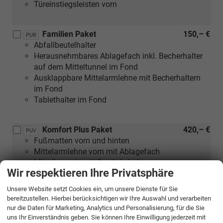
Türeinstiegsleisten vorn
Familien Paket
150,– €
PUR
Abfallbeutelhalter
Herausnehmbares Ablagefach inkl. Becherhalter
auf dem Mitteltunnel im Fond
Ausklappbare Mittelarmlehne mit Becherhaltern
im Fond
Tablethalter im Fond
Komfort Plus Paket
420,– €
PUV
Fußmatten vorn und hinten
Mittelarmlehne vorn mit Ablagefach
Mittelkonsole mit Getränkehalter
Wir respektieren Ihre Privatsphäre
Höhenverstellbare Vordersitze mit
Lendenwirbelstütze
Unsere Website setzt Cookies ein, um unsere Dienste für Sie
Elektrische Fensterheber hinten
bereitzustellen. Hierbei berücksichtigen wir Ihre Auswahl und verarbeiten
nur die Daten für Marketing, Analytics und Personalisierung, für die Sie
uns Ihr Einverständnis geben. Sie können Ihre Einwilligung jederzeit mit
(nicht