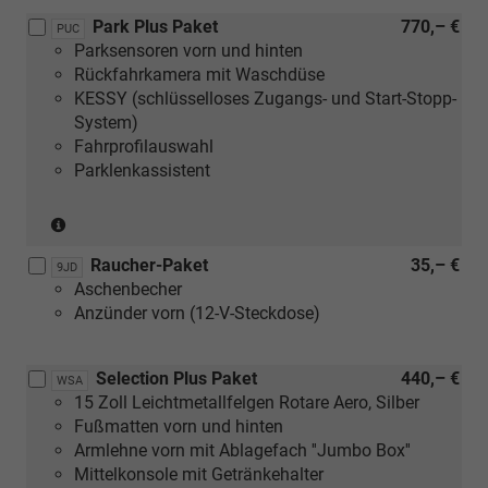
in
Park Plus Paket
770,– €
Verbindung
PUC
Parksensoren vorn und hinten
mit
Rückfahrkamera mit Waschdüse
1.0
KESSY (schlüsselloses Zugangs- und Start-Stopp-
MPI
System)
59
Fahrprofilauswahl
kW)
Parklenkassistent
(nicht
in
Raucher-Paket
35,– €
Verbindung
9JD
Aschenbecher
mit
Anzünder vorn (12-V-Steckdose)
1.0
MPI
59
Selection Plus Paket
440,– €
WSA
kW)
15 Zoll Leichtmetallfelgen Rotare Aero, Silber
Fußmatten vorn und hinten
Armlehne vorn mit Ablagefach ''Jumbo Box''
Mittelkonsole mit Getränkehalter