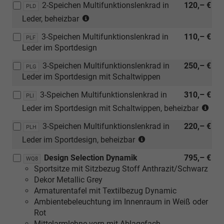
beheizbar)
2-Speichen Multifunktionslenkrad in
120,– €
Verbindung
PLD
(nur
mit
Leder, beheizbar
in
[PHB]
3-Speichen Multifunktionslenkrad in
110,– €
Verbindung
PLF
Klimaanlage
Leder im Sportdesign
mit
Climatronic
[PHB]
(2-
3-Speichen Multifunktionslenkrad in
250,– €
PLG
Klimaanlage
Zonen)
Leder im Sportdesign mit Schaltwippen
Climatronic
inkl.
(2-
3-Speichen Multifunktionslenkrad in
Feuchtigkeitssenso
310,– €
PLI
Zonen)
sowie
(nur
Leder im Sportdesign mit Schaltwippen, beheizbar
inkl.
Geruchs-
in
3-Speichen Multifunktionslenkrad in
Feuchtigkeitssensor
220,– €
und
Ver
PLH
sowie
(nur
Allergenfilter
mit
Leder im Sportdesign, beheizbar
Geruchs-
in
oder
[PH
Design Selection Dynamik
795,– €
und
Verbindung
WQ8
[PUH]
Kli
Sportsitze mit Sitzbezug Stoff Anthrazit/Schwarz
Allergenfilter
mit
Winter
Cli
Dekor Metallic Grey
oder
[PHB]
Plus
(2-
Armaturentafel mit Textilbezug Dynamic
[PUH]
Klimaanlage
Paket
Zon
Ambientebeleuchtung im Innenraum in Weiß oder
Winter
Climatronic
oder
inkl
Rot
Plus
(2-
[PUI]
Feu
Mittelarmlehne vorn mit Ablagefach