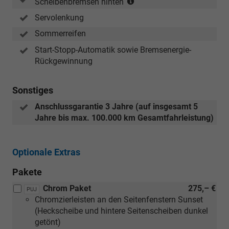
Scheibenbremsen hinten
in
Servolenkung
Verbindung
mit
Sommerreifen
1.0
Start-Stopp-Automatik sowie Bremsenergie-
TSI
Rückgewinnung
85
kW
und
Sonstiges
1.5
Anschlussgarantie 3 Jahre (auf insgesamt 5
TSI
Jahre bis max. 100.000 km Gesamtfahrleistung)
110
kW)
Optionale Extras
Pakete
Chrom Paket
275,– €
PUJ
Chromzierleisten an den Seitenfenstern Sunset
(Heckscheibe und hintere Seitenscheiben dunkel
getönt)