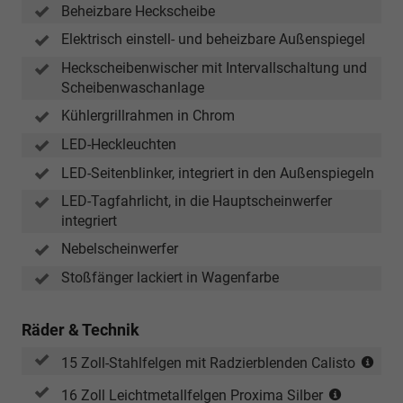
Beheizbare Heckscheibe
Elektrisch einstell- und beheizbare Außenspiegel
Heckscheibenwischer mit Intervallschaltung und
Scheibenwaschanlage
Kühlergrillrahmen in Chrom
LED-Heckleuchten
LED-Seitenblinker, integriert in den Außenspiegeln
LED-Tagfahrlicht, in die Hauptscheinwerfer
integriert
Nebelscheinwerfer
Stoßfänger lackiert in Wagenfarbe
Räder & Technik
(Ber
15 Zoll-Stahlfelgen mit Radzierblenden Calisto
185
(Bereifun
16 Zoll Leichtmetallfelgen Proxima Silber
R15