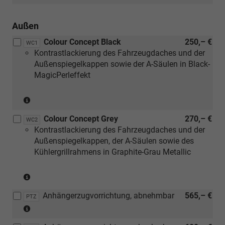
Außen
Colour Concept Black
250,– €
WC1
Kontrastlackierung des Fahrzeugdaches und der
Außenspiegelkappen sowie der A-Säulen in Black-
MagicPerleffekt
(nur
in
Colour Concept Grey
270,– €
Verbindung
WC2
Kontrastlackierung des Fahrzeugdaches und der
mit
Außenspiegelkappen, der A-Säulen sowie des
[PJ5]
Kühlergrillrahmens in Graphite-Grau Metallic
oder
[PX8]
(nur
Leichtmetallräder
in
in
Anhängerzugvorrichtung, abnehmbar
565,– €
Verbindung
Schwarz)
PTZ
(nicht
mit
in
[PJ6]