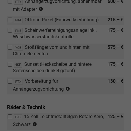
Anhängerzugvorrichtung, abnehmbar
600,– €
Verbindung
PTY
oder
(nicht
mit
mit Adapter
[PX9]
in
[WC2]
Leichtmetallräder
Offroad Paket (Fahrwerkserhöhung)
215,– €
Verbindung
PK4
Colour
in
mit
Concept
Grau)
Scheinwerferreinigungsanlage inkl.
175,– €
PK5
[WC2]
Grey)
nicht
Waschwasserstandskontrolle
Colour
in
Concept
Stoßfänger vorn und hinten mit
575,– €
Verbindung
YCB
Grey)
Chromelementen
mit
[PTX]
Sunset (Heckscheibe und hintere
175,– €
4KF
Vorbereitung
Seitenscheiben dunkel getönt)
für
Anhängerzugvorrichtung
Vorbereitung für
130,– €
PTX
oder
(nicht
Anhängerzugvorrichtung
[PTY]
in
Anhängerzugvorrichtung,
Verbindung
abnehmbar
Räder & Technik
mit
mit
[WC2]
15 Zoll Leichtmetallfelgen Rotare Aero,
125,– €
PJ3
Adapter
Colour
(nur
Schwarz
oder
Concept
in