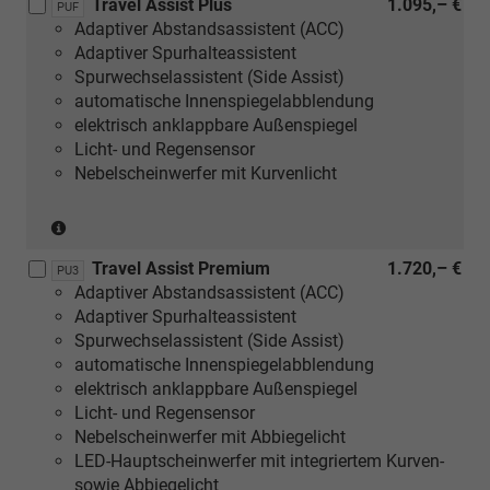
Travel Assist Plus
1.095,– €
PUF
Adaptiver Abstandsassistent (ACC)
Adaptiver Spurhalteassistent
Spurwechselassistent (Side Assist)
automatische Innenspiegelabblendung
elektrisch anklappbare Außenspiegel
Licht- und Regensensor
Nebelscheinwerfer mit Kurvenlicht
(nicht
in
Travel Assist Premium
1.720,– €
Verbindung
PU3
Adaptiver Abstandsassistent (ACC)
mit
Adaptiver Spurhalteassistent
1.0
Spurwechselassistent (Side Assist)
MPI
automatische Innenspiegelabblendung
59
elektrisch anklappbare Außenspiegel
kW)
Licht- und Regensensor
Nebelscheinwerfer mit Abbiegelicht
LED-Hauptscheinwerfer mit integriertem Kurven-
sowie Abbiegelicht