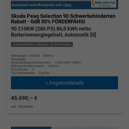
Skoda Peaq
Selection 90 Schwerbehinderten
Rabatt - GdB 50% FÖRDERFÄHIG
90 210KW (286 PS) 86,0 kWh netto
Batterieenergiegehalt, Automatik [0]
unverbindliche Lieferzeit: ca. 6-8 Monate
Fahrzeugnr.: 510554
Elektro
Neuwagen
Stromverbrauch kombiniert:
15,30 kWh/100km
Elektrische Reichweite:
640 km
CO
-Klasse:
A
2
CO
-Emissionen:
0 g/km
2
» Angebotdetails
45.690,– €
incl. 19% MwSt.