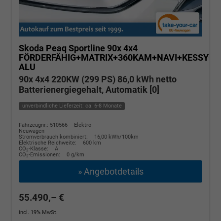
Skoda Peaq
Sportline 90x 4x4
FÖRDERFÄHIG+MATRIX+360KAM+NAVI+KESSY+p
ALU
90x 4x4 220KW (299 PS) 86,0 kWh netto
Batterienergiegehalt, Automatik [0]
unverbindliche Lieferzeit: ca. 6-8 Monate
Fahrzeugnr.: 510566
Elektro
Neuwagen
Stromverbrauch kombiniert:
16,00 kWh/100km
Elektrische Reichweite:
600 km
CO
-Klasse:
A
2
CO
-Emissionen:
0 g/km
2
» Angebotdetails
55.490,– €
incl. 19% MwSt.