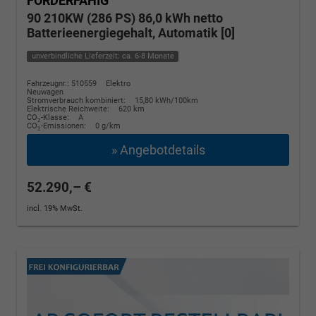
FÖRDERFÄHIG
90 210KW (286 PS) 86,0 kWh netto
Batterieenergiegehalt, Automatik [0]
unverbindliche Lieferzeit: ca. 6-8 Monate
Fahrzeugnr.: 510559
Elektro
Neuwagen
Stromverbrauch kombiniert:
15,80 kWh/100km
Elektrische Reichweite:
620 km
CO
-Klasse:
A
2
CO
-Emissionen:
0 g/km
2
» Angebotdetails
52.290,– €
incl. 19% MwSt.