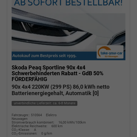
Skoda Peaq
Sportline 90x 4x4
Schwerbehinderten Rabatt - GdB 50%
FÖRDERFÄHIG
90x 4x4 220KW (299 PS) 86,0 kWh netto
Batterienergiegehalt, Automatik [0]
unverbindliche Lieferzeit: ca. 6-8 Monate
Fahrzeugnr.: 510564
Elektro
Neuwagen
Stromverbrauch kombiniert:
16,00 kWh/100km
Elektrische Reichweite:
600 km
CO
-Klasse:
A
2
CO
-Emissionen:
0 g/km
2