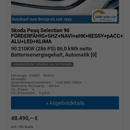
Skoda Peaq
Selection 90
FÖRDERFÄHIG+SHZ+NAVI+eHK+KESSY+pACC+KA
ALU+LED+KLIMA
90 210KW (286 PS) 86,0 kWh netto
Batterieenergiegehalt, Automatik [0]
unverbindliche Lieferzeit: ca. 6-8 Monate
Fahrzeugnr.: 510557
Elektro
Neuwagen
Stromverbrauch kombiniert:
15,30 kWh/100km
Elektrische Reichweite:
640 km
CO
-Klasse:
A
2
CO
-Emissionen:
0 g/km
2
» Angebotdetails
48.490,– €
incl. 19% MwSt.