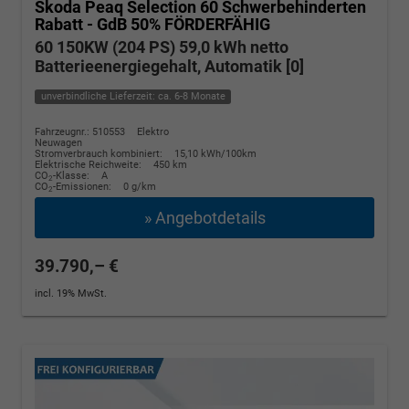
Skoda Peaq
Selection 60 Schwerbehinderten
Rabatt - GdB 50% FÖRDERFÄHIG
60 150KW (204 PS) 59,0 kWh netto
Batterieenergiegehalt, Automatik [0]
unverbindliche Lieferzeit: ca. 6-8 Monate
Fahrzeugnr.: 510553
Elektro
Neuwagen
Stromverbrauch kombiniert:
15,10 kWh/100km
Elektrische Reichweite:
450 km
CO
-Klasse:
A
2
CO
-Emissionen:
0 g/km
2
» Angebotdetails
39.790,– €
incl. 19% MwSt.