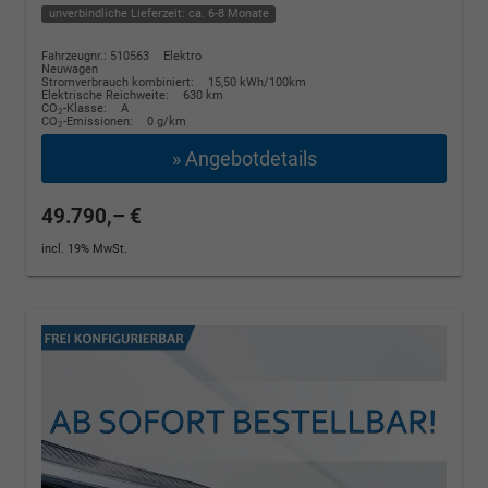
unverbindliche Lieferzeit: ca. 6-8 Monate
Fahrzeugnr.: 510563
Elektro
Neuwagen
Stromverbrauch kombiniert:
15,50 kWh/100km
Elektrische Reichweite:
630 km
CO
-Klasse:
A
2
CO
-Emissionen:
0 g/km
2
» Angebotdetails
49.790,– €
incl. 19% MwSt.