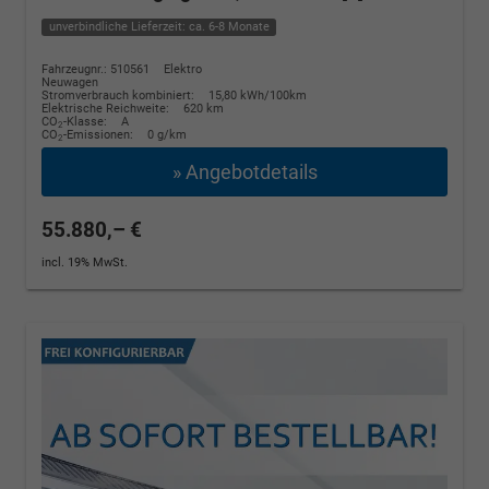
unverbindliche Lieferzeit: ca. 6-8 Monate
Fahrzeugnr.: 510561
Elektro
Neuwagen
Stromverbrauch kombiniert:
15,80 kWh/100km
Elektrische Reichweite:
620 km
CO
-Klasse:
A
2
CO
-Emissionen:
0 g/km
2
» Angebotdetails
55.880,– €
incl. 19% MwSt.