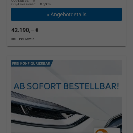
CO
-Klasse:
A
2
CO
-Emissionen:
0 g/km
2
» Angebotdetails
42.190,– €
incl. 19% MwSt.