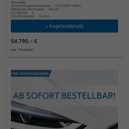
Neuwagen
Stromverbrauch kombiniert:
16,30 kWh/100km
Elektrische Reichweite:
590 km
CO
-Klasse:
A
2
CO
-Emissionen:
0 g/km
2
» Angebotdetails
54.790,– €
incl. 19% MwSt.