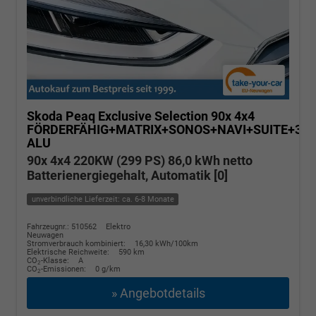
Skoda Peaq
Exclusive Selection 90x 4x4
FÖRDERFÄHIG+MATRIX+SONOS+NAVI+SUITE+3
ALU
90x 4x4 220KW (299 PS) 86,0 kWh netto
Batterienergiegehalt, Automatik [0]
unverbindliche Lieferzeit: ca. 6-8 Monate
Fahrzeugnr.: 510562
Elektro
Neuwagen
Stromverbrauch kombiniert:
16,30 kWh/100km
Elektrische Reichweite:
590 km
CO
-Klasse:
A
2
CO
-Emissionen:
0 g/km
2
» Angebotdetails