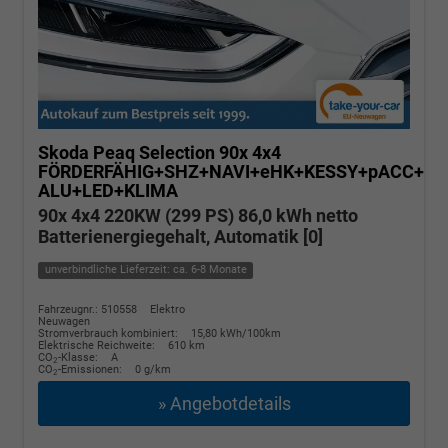
Skoda Peaq
Selection 90x 4x4
FÖRDERFÄHIG+SHZ+NAVI+eHK+KESSY+pACC+KA
ALU+LED+KLIMA
90x 4x4 220KW (299 PS) 86,0 kWh netto
Batterienergiegehalt, Automatik [0]
unverbindliche Lieferzeit: ca. 6-8 Monate
Fahrzeugnr.: 510558
Elektro
Neuwagen
Stromverbrauch kombiniert:
15,80 kWh/100km
Elektrische Reichweite:
610 km
CO
-Klasse:
A
2
CO
-Emissionen:
0 g/km
2
» Angebotdetails