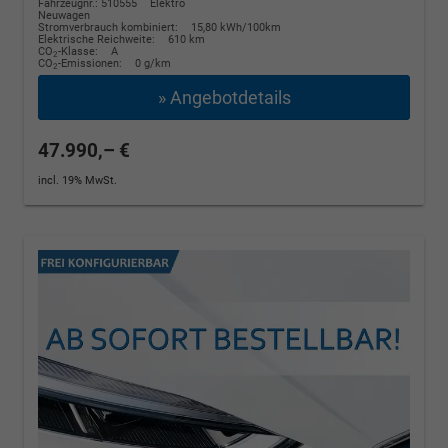
Fahrzeugnr.: 510555
Elektro
Neuwagen
Stromverbrauch kombiniert:
15,80 kWh/100km
Elektrische Reichweite:
610 km
CO
-Klasse:
A
2
CO
-Emissionen:
0 g/km
2
» Angebotdetails
47.990,– €
incl. 19% MwSt.