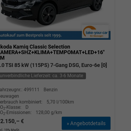
koda Kamiq
Classic Selection
KAMERA+SHZ+KLIMA+TEMPOMAT+LED+16"
LM
.0 TSI 85 kW (115PS) 7-Gang DSG, Euro-6e [0]
unverbindliche Lieferzeit: ca. 3-6 Monate
ahrzeugnr.: 499111
Benzin
euwagen
erbrauch kombiniert:
5,70 l/100km
CO
-Klasse:
D
2
CO
-Emissionen:
128,00 g/km
2
2.150,– €
» Angebotdetails
ncl. 19% MwSt.