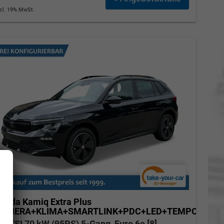
ncl. 19% MwSt.
koda Kamiq
Extra Plus
KAMERA+KLIMA+SMARTLINK+PDC+LED+TEMPOMAT
.0 TSI 70 kW (95PS) 5-Gang, Euro 6e [8]