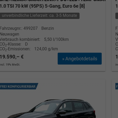
1.0 TSI 70 kW (95PS) 5-Gang, Euro 6e [8]
1
unverbindliche Lieferzeit: ca. 3-5 Monate
Fahrzeugnr.: 499207
Benzin
F
Neuwagen
N
Verbrauch kombiniert:
5,50 l/100km
V
CO
-Klasse:
D
2
CO
-Emissionen:
124,00 g/km
2
19.590,– €
1
» Angebotdetails
incl. 19% MwSt.
i