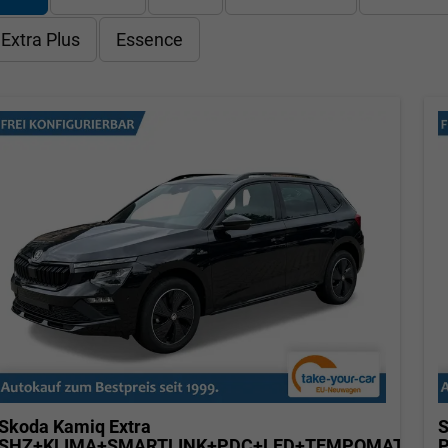
Extra Plus
Essence
Skoda Kamiq
Extra
S
SHZ+KLIMA+SMARTLINK+PDC+LED+TEMPOMAT