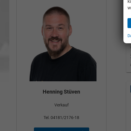
k
w
D
Bün
Henning Stüven
Verkauf
nden
Tel
Tel. 04181/2176-18