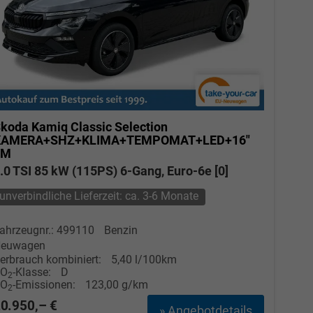
koda Kamiq
Classic Selection
KAMERA+SHZ+KLIMA+TEMPOMAT+LED+16"
LM
.0 TSI 85 kW (115PS) 6-Gang, Euro-6e [0]
unverbindliche Lieferzeit: ca. 3-6 Monate
ahrzeugnr.: 499110
Benzin
euwagen
erbrauch kombiniert:
5,40 l/100km
CO
-Klasse:
D
2
CO
-Emissionen:
123,00 g/km
2
0.950,– €
» Angebotdetails