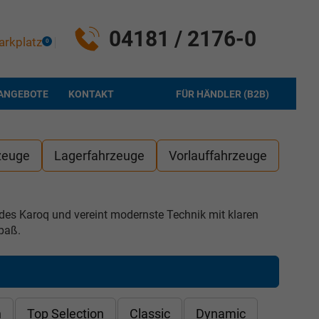
04181 / 2176-0
arkplatz
0
ANGEBOTE
KONTAKT
FÜR HÄNDLER (B2B)
zeuge
Lagerfahrzeuge
Vorlauffahrzeuge
er des Karoq und vereint modernste Technik mit klaren
paß.
n
Top Selection
Classic
Dynamic