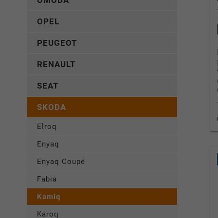
OMODA
OPEL
PEUGEOT
RENAULT
SEAT
SKODA
Elroq
Enyaq
Enyaq Coupé
Fabia
Kamiq
Karoq