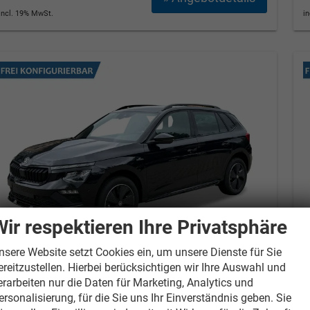
incl. 19% MwSt.
i
Wir respektieren Ihre Privatsphäre
nsere Website setzt Cookies ein, um unsere Dienste für Sie
ereitzustellen. Hierbei berücksichtigen wir Ihre Auswahl und
Skoda Kamiq
Extra
S
erarbeiten nur die Daten für Marketing, Analytics und
SHZ+KLIMA+SMARTLINK+PDC+LED+TEMPOMAT
ersonalisierung, für die Sie uns Ihr Einverständnis geben. Sie
1.0 TSI 85 kW (115PS) 6-Gang, Euro-6e [8]
1