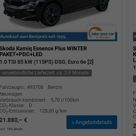
wollschlaeger@take-your-car.de
l@take-your-car.de
Skoda Kamiq
Essence Plus WINTER
S
PAKET+PDC+LED
1.0 TSI 85 kW (115PS) DSG, Euro 6e [2]
1
unverbindliche Lieferzeit: ca. 2-3 Monate
Fahrzeugnr.: 493708
Benzin
F
Neuwagen
N
Verbrauch kombiniert:
5,70 l/100km
CO
-Klasse:
D
V
2
CO
-Emissionen:
128,00 g/km
2
21.880,– €
» Angebotdetails
2
incl. 19% MwSt.
i