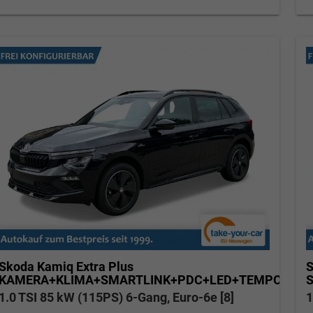
Skoda Kamiq
Extra Plus
S
KAMERA+KLIMA+SMARTLINK+PDC+LED+TEMPOMAT
1.0 TSI 85 kW (115PS) 6-Gang, Euro-6e [8]
1