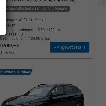
unverbindliche Lieferzeit: ca. 3-5 Monate
ahrzeugnr.: 499210
Benzin
euwagen
erbrauch kombiniert:
5,50 l/100km
CO
-Klasse:
D
2
CO
-Emissionen:
124,00 g/km
2
0.980,– €
» Angebotdetails
ncl. 19% MwSt.
Elvedin Calakovic
Verkauf
Tel. 04181/2176-27
calakovic@take-your-car.de