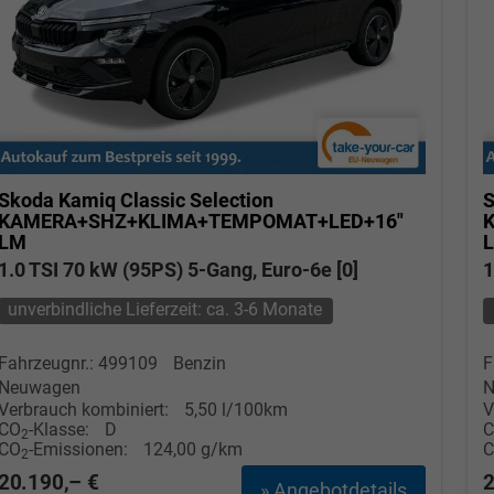
Skoda Kamiq
Classic Selection
S
KAMERA+SHZ+KLIMA+TEMPOMAT+LED+16"
LM
1.0 TSI 70 kW (95PS) 5-Gang, Euro-6e [0]
1
unverbindliche Lieferzeit: ca. 3-6 Monate
Fahrzeugnr.: 499109
Benzin
F
Neuwagen
N
Verbrauch kombiniert:
5,50 l/100km
V
CO
-Klasse:
D
2
CO
-Emissionen:
124,00 g/km
2
20.190,– €
2
» Angebotdetails