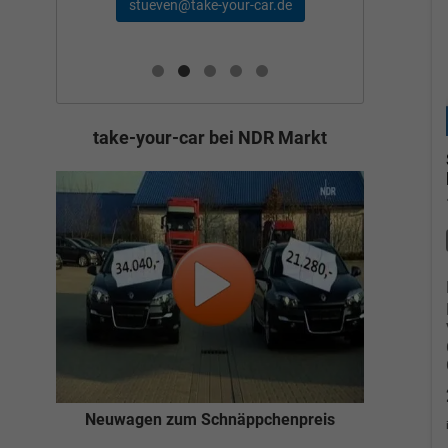
schae
stueven@take-your-car.de
de
take-your-car bei NDR Markt
Neuwagen zum Schnäppchenpreis