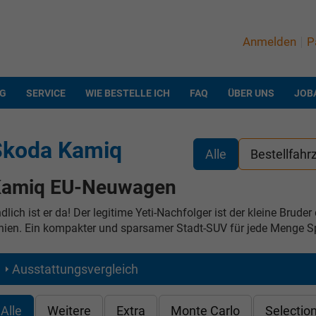
Anmelden
P
NG
SERVICE
WIE BESTELLE ICH
FAQ
ÜBER UNS
JOB
Skoda Kamiq
Alle
Bestellfahr
amiq EU-Neuwagen
dlich ist er da! Der legitime Yeti-Nachfolger ist der kleine Brud
nien. Ein kompakter und sparsamer Stadt-SUV für jede Menge S
Ausstattungsvergleich
Alle
Weitere
Extra
Monte Carlo
Selectio