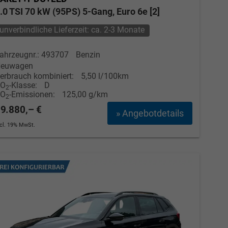
.0 TSI 70 kW (95PS) 5-Gang, Euro 6e [2]
unverbindliche Lieferzeit: ca. 2-3 Monate
ahrzeugnr.: 493707
Benzin
euwagen
erbrauch kombiniert:
5,50 l/100km
CO
-Klasse:
D
2
CO
-Emissionen:
125,00 g/km
2
9.880,– €
» Angebotdetails
ncl. 19% MwSt.