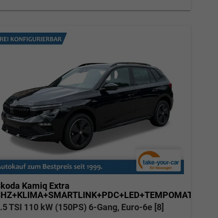
koda Kamiq
Extra
SHZ+KLIMA+SMARTLINK+PDC+LED+TEMPOMAT
.5 TSI 110 kW (150PS) 6-Gang, Euro-6e [8]