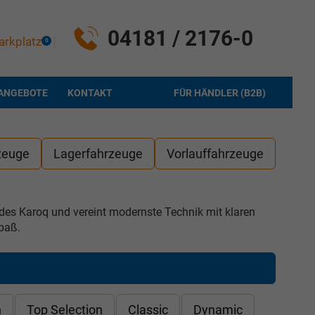
04181 / 2176-0
arkplatz
0
ANGEBOTE
KONTAKT
FÜR HÄNDLER (B2B)
zeuge
Lagerfahrzeuge
Vorlauffahrzeuge
er des Karoq und vereint modernste Technik mit klaren
paß.
n
Top Selection
Classic
Dynamic