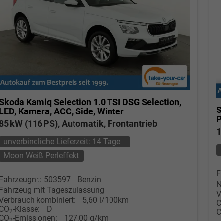
Skoda Kamiq
Selection 1.0 TSI DSG Selection,
S
LED, Kamera, ACC, Side, Winter
85 kW (116 PS), Automatik, Frontantrieb
1
unverbindliche Lieferzeit:
14 Tage
Moon Weiß Perleffekt
F
Fahrzeugnr.: 503597
Benzin
N
Fahrzeug mit Tageszulassung
V
Verbrauch kombiniert:
5,60 l/100km
CO
-Klasse:
D
2
CO
-Emissionen:
127,00 g/km
2