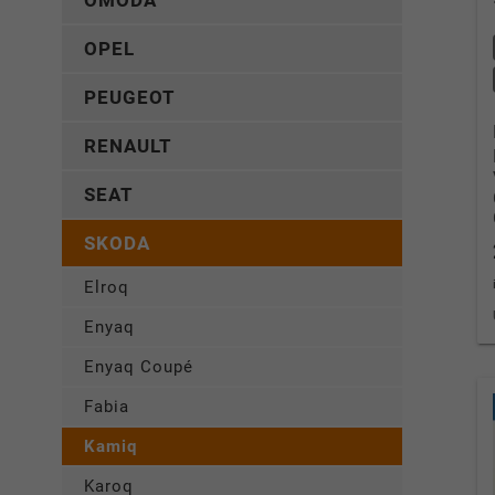
OMODA
OPEL
PEUGEOT
RENAULT
SEAT
SKODA
Elroq
Enyaq
Enyaq Coupé
Fabia
Kamiq
Karoq