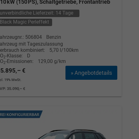
10 kW (150 PS), Schaltgetriebe, Frontantrieb
unverbindliche Lieferzeit:
14 Tage
Black Magic Perleffekt
ahrzeugnr.: 506804
Benzin
ahrzeug mit Tageszulassung
erbrauch kombiniert:
5,70 l/100km
CO
-Klasse:
D
2
CO
-Emissionen:
129,00 g/km
2
5.895,– €
» Angebotdetails
ncl. 19% MwSt.
VP:
35.090,– €