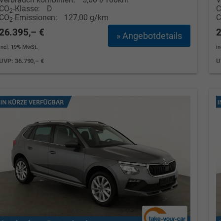
CO
-Klasse:
D
2
CO
-Emissionen:
127,00 g/km
2
26.395,– €
2
» Angebotdetails
incl. 19% MwSt.
i
UVP:
36.790,– €
U