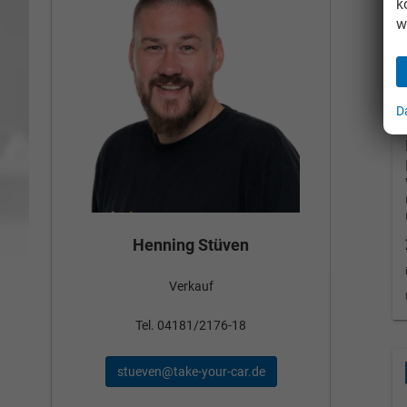
k
w
D
Bün
Henning Stüven
Verkauf
nden
Tel
Tel. 04181/2176-18
schae
stueven@take-your-car.de
de