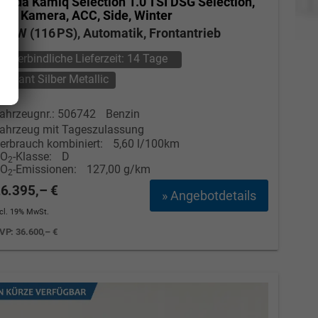
koda Kamiq
Selection 1.0 TSI DSG Selection,
ED, Kamera, ACC, Side, Winter
5 kW (116 PS), Automatik, Frontantrieb
unverbindliche Lieferzeit:
14 Tage
Brillant Silber Metallic
ahrzeugnr.: 506742
Benzin
ahrzeug mit Tageszulassung
erbrauch kombiniert:
5,60 l/100km
CO
-Klasse:
D
2
CO
-Emissionen:
127,00 g/km
2
Elvedin Calakovic
6.395,– €
» Angebotdetails
Verkauf
ncl. 19% MwSt.
VP:
36.600,– €
Tel. 04181/2176-27
calakovic@take-your-car.de