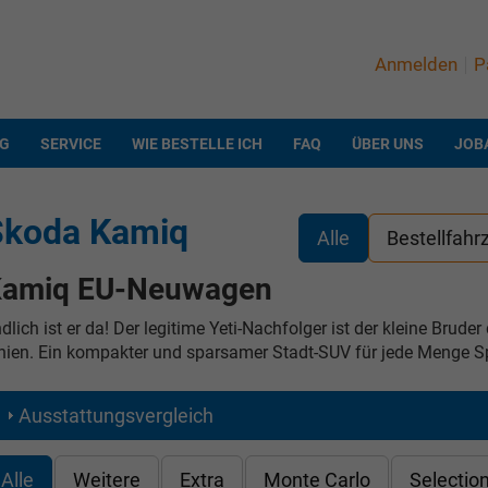
Anmelden
P
NG
SERVICE
WIE BESTELLE ICH
FAQ
ÜBER UNS
JOB
Skoda Kamiq
Alle
Bestellfahr
amiq EU-Neuwagen
dlich ist er da! Der legitime Yeti-Nachfolger ist der kleine Brud
nien. Ein kompakter und sparsamer Stadt-SUV für jede Menge S
Ausstattungsvergleich
Alle
Weitere
Extra
Monte Carlo
Selectio