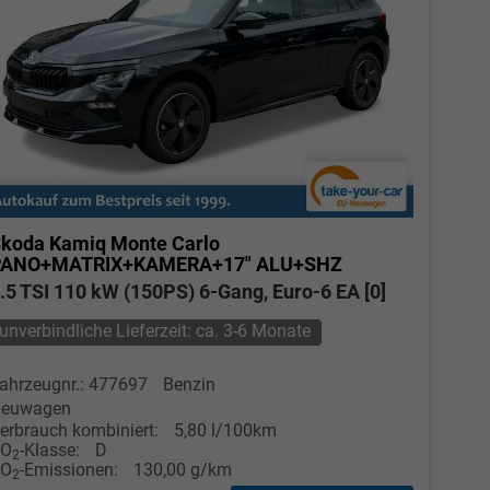
koda Kamiq
Monte Carlo
PANO+MATRIX+KAMERA+17" ALU+SHZ
.5 TSI 110 kW (150PS) 6-Gang, Euro-6 EA [0]
unverbindliche Lieferzeit: ca. 3-6 Monate
ahrzeugnr.: 477697
Benzin
euwagen
erbrauch kombiniert:
5,80 l/100km
CO
-Klasse:
D
2
CO
-Emissionen:
130,00 g/km
2