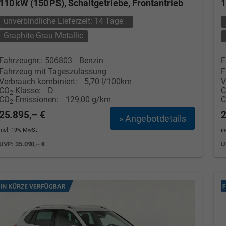
110 kW (150 PS), Schaltgetriebe, Frontantrieb
1
unverbindliche Lieferzeit:
14 Tage
Graphite Grau Metallic
Fahrzeugnr.: 506803
Benzin
F
Fahrzeug mit Tageszulassung
F
Verbrauch kombiniert:
5,70 l/100km
V
CO
-Klasse:
D
2
CO
-Emissionen:
129,00 g/km
2
25.895,– €
2
» Angebotdetails
incl. 19% MwSt.
i
UVP:
35.090,– €
U