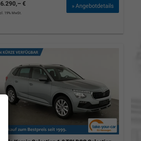
6.290,– €
» Angebotdetails
ncl. 19% MwSt.