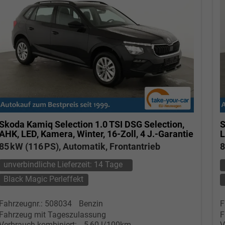
Skoda Kamiq
Selection 1.0 TSI DSG Selection,
S
AHK, LED, Kamera, Winter, 16-Zoll, 4 J.-Garantie
L
85 kW (116 PS), Automatik, Frontantrieb
8
unverbindliche Lieferzeit:
14 Tage
Black Magic Perleffekt
Fahrzeugnr.: 508034
Benzin
F
Fahrzeug mit Tageszulassung
F
Verbrauch kombiniert:
5,60 l/100km
V