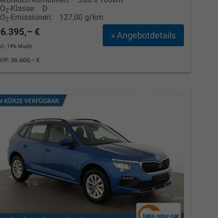
CO
-Klasse:
D
2
CO
-Emissionen:
127,00 g/km
2
6.395,– €
» Angebotdetails
ncl. 19% MwSt.
VP:
36.600,– €