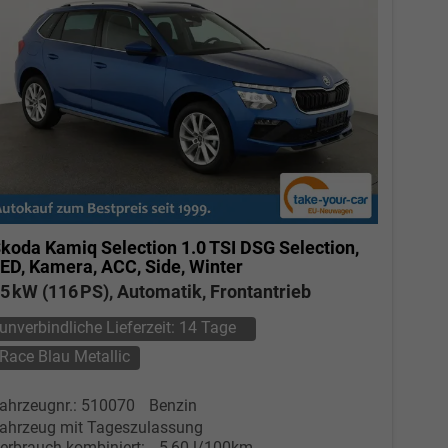
koda Kamiq
Selection 1.0 TSI DSG Selection,
ED, Kamera, ACC, Side, Winter
5 kW (116 PS), Automatik, Frontantrieb
unverbindliche Lieferzeit:
14 Tage
Race Blau Metallic
ahrzeugnr.: 510070
Benzin
ahrzeug mit Tageszulassung
erbrauch kombiniert:
5,60 l/100km