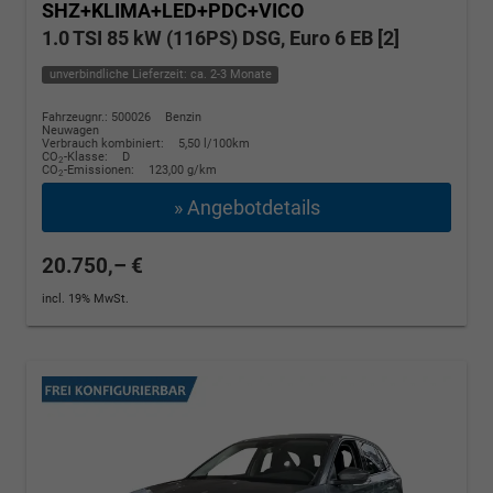
SHZ+KLIMA+LED+PDC+VICO
1.0 TSI 85 kW (116PS) DSG, Euro 6 EB [2]
unverbindliche Lieferzeit: ca. 2-3 Monate
Fahrzeugnr.: 500026
Benzin
Neuwagen
Verbrauch kombiniert:
5,50 l/100km
CO
-Klasse:
D
2
CO
-Emissionen:
123,00 g/km
2
» Angebotdetails
20.750,– €
incl. 19% MwSt.