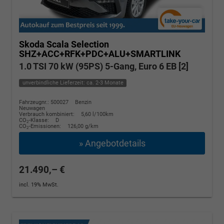
Skoda Scala
Selection
SHZ+ACC+RFK+PDC+ALU+SMARTLINK
1.0 TSI 70 kW (95PS) 5-Gang, Euro 6 EB [2]
unverbindliche Lieferzeit: ca. 2-3 Monate
Fahrzeugnr.: 500027
Benzin
Neuwagen
Verbrauch kombiniert:
5,60 l/100km
CO
-Klasse:
D
2
CO
-Emissionen:
126,00 g/km
2
» Angebotdetails
21.490,– €
incl. 19% MwSt.