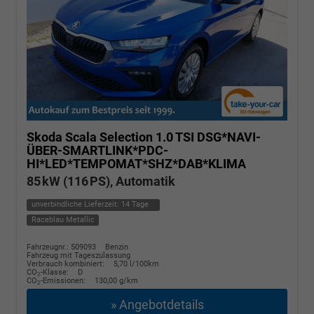
Skoda Scala
Selection 1.0 TSI DSG*NAVI-
ÜBER-SMARTLINK*PDC-
HI*LED*TEMPOMAT*SHZ*DAB*KLIMA
85 kW (116 PS), Automatik
unverbindliche Lieferzeit:
14 Tage
Raceblau Metallic
Fahrzeugnr.: 509093
Benzin
Fahrzeug mit Tageszulassung
Verbrauch kombiniert:
5,70 l/100km
CO
-Klasse:
D
2
CO
-Emissionen:
130,00 g/km
2
» Angebotdetails