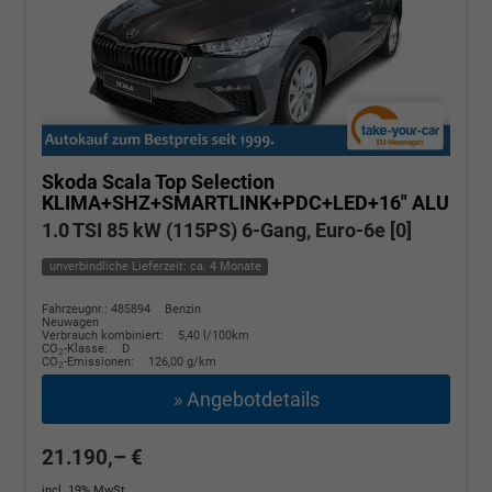
Skoda Scala
Top Selection
KLIMA+SHZ+SMARTLINK+PDC+LED+16" ALU
1.0 TSI 85 kW (115PS) 6-Gang, Euro-6e [0]
unverbindliche Lieferzeit: ca. 4 Monate
Fahrzeugnr.: 485894
Benzin
Neuwagen
Verbrauch kombiniert:
5,40 l/100km
CO
-Klasse:
D
2
CO
-Emissionen:
126,00 g/km
2
» Angebotdetails
21.190,– €
incl. 19% MwSt.