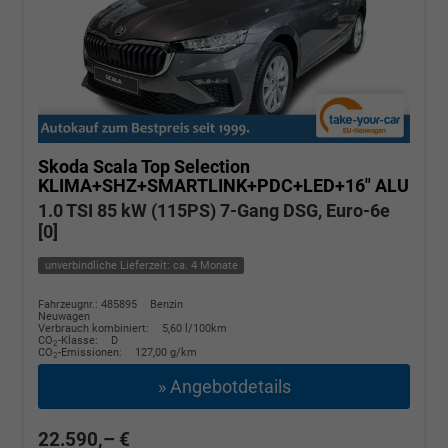
Skoda Scala
Top Selection
KLIMA+SHZ+SMARTLINK+PDC+LED+16" ALU
1.0 TSI 85 kW (115PS) 7-Gang DSG, Euro-6e
[0]
unverbindliche Lieferzeit: ca. 4 Monate
Fahrzeugnr.: 485895
Benzin
Neuwagen
Verbrauch kombiniert:
5,60 l/100km
CO
-Klasse:
D
2
CO
-Emissionen:
127,00 g/km
2
» Angebotdetails
22.590,– €