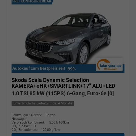
Skoda Scala
Dynamic Selection
KAMERA+eHK+SMARTLINK+17" ALU+LED
1.0 TSI 85 kW (115PS) 6-Gang, Euro-6e [0]
unverbindliche Lieferzeit: ca. 4 Monate
Fahrzeugnr.: 499222
Benzin
Neuwagen
Verbrauch kombiniert:
5,30 l/100km
CO
-Klasse:
D
2
CO
-Emissionen:
120,00 g/km
2