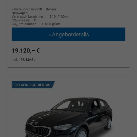
Fahrzeugnr.: 499218
Benzin
Neuwagen
Verbrauch kombiniert:
5,10 l/100km
CO
-Klasse:
C
2
CO
-Emissionen:
115,00 g/km
2
» Angebotdetails
19.120,– €
incl. 19% MwSt.