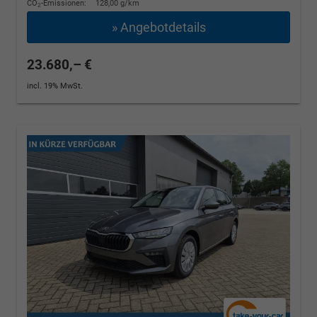
CO
-Emissionen:
128,00 g/km
2
» Angebotdetails
23.680,– €
incl. 19% MwSt.