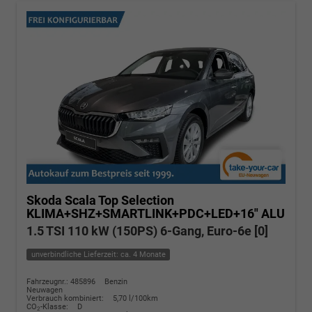
Skoda Scala
Top Selection
KLIMA+SHZ+SMARTLINK+PDC+LED+16" ALU
1.5 TSI 110 kW (150PS) 6-Gang, Euro-6e [0]
unverbindliche Lieferzeit: ca. 4 Monate
Fahrzeugnr.: 485896
Benzin
Neuwagen
Verbrauch kombiniert:
5,70 l/100km
CO
-Klasse:
D
2