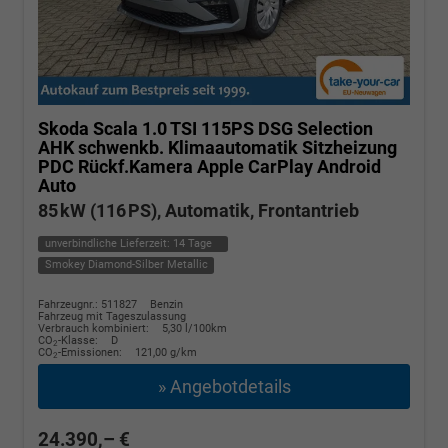
Skoda Scala
1.0 TSI 115PS DSG Selection
AHK schwenkb. Klimaautomatik Sitzheizung
PDC Rückf.Kamera Apple CarPlay Android
Auto
85 kW (116 PS), Automatik, Frontantrieb
unverbindliche Lieferzeit:
14 Tage
Smokey Diamond-Silber Metallic
Fahrzeugnr.: 511827
Benzin
Fahrzeug mit Tageszulassung
Verbrauch kombiniert:
5,30 l/100km
CO
-Klasse:
D
2
CO
-Emissionen:
121,00 g/km
2
» Angebotdetails
24.390,– €