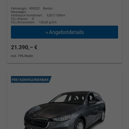
Fahrzeugnr.: 499220
Benzin
Neuwagen
Verbrauch kombiniert:
5,30 l/100km
CO
-Klasse:
D
2
CO
-Emissionen:
120,00 g/km
2
» Angebotdetails
21.390,– €
incl. 19% MwSt.