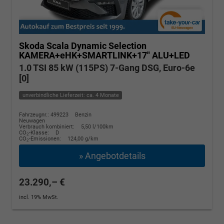
Skoda Scala
Dynamic Selection
KAMERA+eHK+SMARTLINK+17" ALU+LED
1.0 TSI 85 kW (115PS) 7-Gang DSG, Euro-6e
[0]
unverbindliche Lieferzeit: ca. 4 Monate
Fahrzeugnr.: 499223
Benzin
Neuwagen
Verbrauch kombiniert:
5,50 l/100km
CO
-Klasse:
D
2
CO
-Emissionen:
124,00 g/km
2
» Angebotdetails
23.290,– €
incl. 19% MwSt.