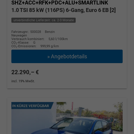
SHZ+ACC+RFK+PDC+ALU+SMARTLINK
1.0 TSI 85 kW (116PS) 6-Gang, Euro 6 EB [2]
unverbindliche Lieferzeit: ca. 2-3 Monate
Fahrzeugnr.: 500028
Benzin
Neuwagen
Verbrauch kombiniert:
5,60 l/100km
CO
-Klasse:
G
2
CO
-Emissionen:
999,99 g/km
2
» Angebotdetails
22.290,– €
incl. 19% MwSt.