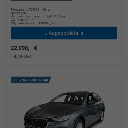
Fahrzeugnr.: 500029
Benzin
Neuwagen
Verbrauch kombiniert:
5,70 l/100km
CO
-Klasse:
D
2
CO
-Emissionen:
130,00 g/km
2
» Angebotdetails
22.990,– €
incl. 19% MwSt.