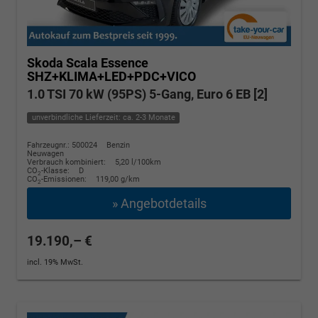
Skoda Scala
Essence
SHZ+KLIMA+LED+PDC+VICO
1.0 TSI 70 kW (95PS) 5-Gang, Euro 6 EB [2]
unverbindliche Lieferzeit: ca. 2-3 Monate
Fahrzeugnr.: 500024
Benzin
Neuwagen
Verbrauch kombiniert:
5,20 l/100km
CO
-Klasse:
D
2
CO
-Emissionen:
119,00 g/km
2
» Angebotdetails
19.190,– €
incl. 19% MwSt.