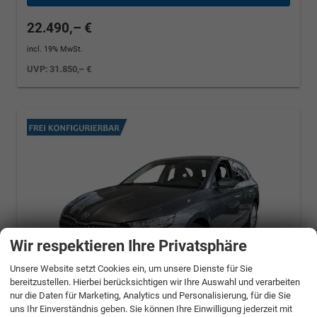
22.490,– €
incl. 19% MwSt.
UVP:
31.850,– €
Wir respektieren Ihre Privatsphäre
Unsere Website setzt Cookies ein, um unsere Dienste für Sie
bereitzustellen. Hierbei berücksichtigen wir Ihre Auswahl und verarbeiten
nur die Daten für Marketing, Analytics und Personalisierung, für die Sie
uns Ihr Einverständnis geben. Sie können Ihre Einwilligung jederzeit mit
Skoda Scala
Classic Selection