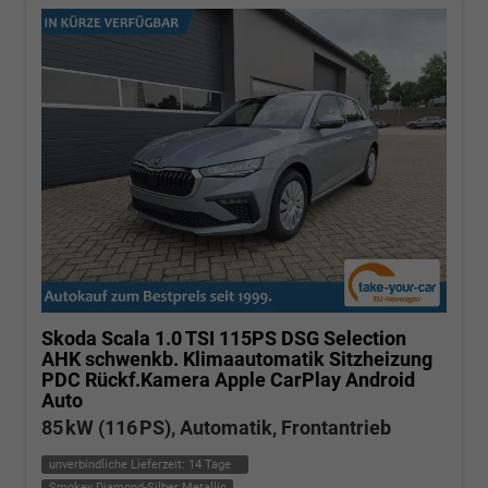
Skoda Scala
1.0 TSI 115PS DSG Selection
AHK schwenkb. Klimaautomatik Sitzheizung
PDC Rückf.Kamera Apple CarPlay Android
Auto
85 kW (116 PS), Automatik, Frontantrieb
unverbindliche Lieferzeit:
14 Tage
Smokey Diamond-Silber Metallic