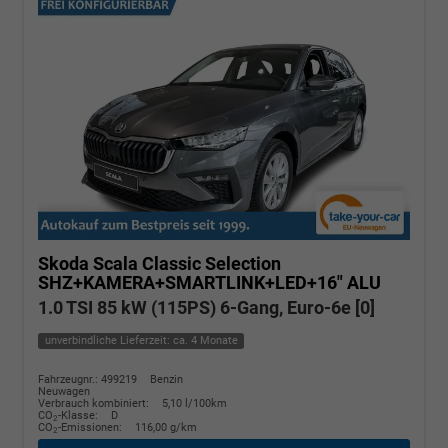
Skoda Scala
Classic Selection
SHZ+KAMERA+SMARTLINK+LED+16" ALU
1.0 TSI 85 kW (115PS) 6-Gang, Euro-6e [0]
unverbindliche Lieferzeit: ca. 4 Monate
Fahrzeugnr.: 499219
Benzin
Neuwagen
Verbrauch kombiniert:
5,10 l/100km
CO
-Klasse:
D
2
CO
-Emissionen:
116,00 g/km
2