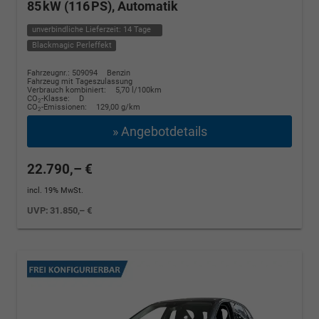
85 kW (116 PS), Automatik
unverbindliche Lieferzeit:
14 Tage
Blackmagic Perleffekt
Fahrzeugnr.: 509094
Benzin
Fahrzeug mit Tageszulassung
Verbrauch kombiniert:
5,70 l/100km
CO
-Klasse:
D
2
CO
-Emissionen:
129,00 g/km
2
» Angebotdetails
22.790,– €
incl. 19% MwSt.
UVP:
31.850,– €