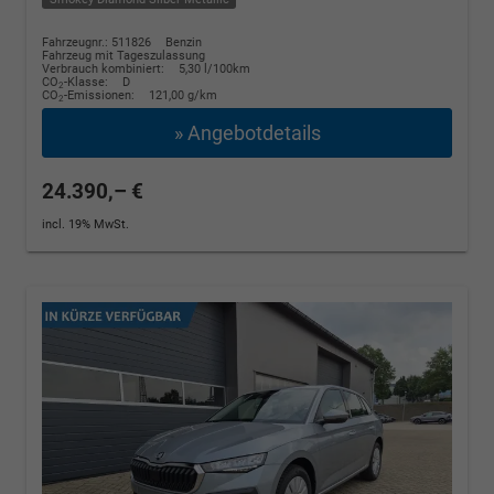
Fahrzeugnr.: 511826
Benzin
Fahrzeug mit Tageszulassung
Verbrauch kombiniert:
5,30 l/100km
CO
-Klasse:
D
2
CO
-Emissionen:
121,00 g/km
2
» Angebotdetails
24.390,– €
incl. 19% MwSt.