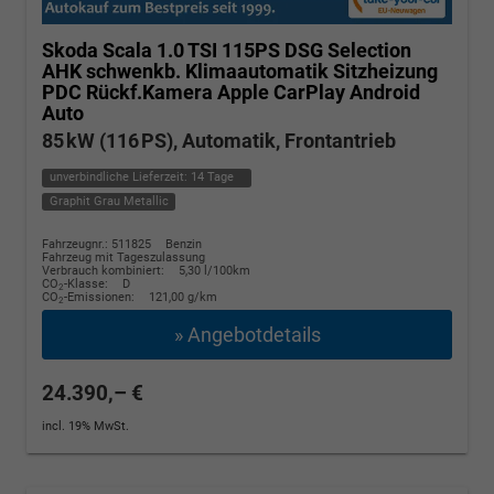
Skoda Scala
1.0 TSI 115PS DSG Selection
AHK schwenkb. Klimaautomatik Sitzheizung
PDC Rückf.Kamera Apple CarPlay Android
Auto
85 kW (116 PS), Automatik, Frontantrieb
unverbindliche Lieferzeit:
14 Tage
Graphit Grau Metallic
Fahrzeugnr.: 511825
Benzin
Fahrzeug mit Tageszulassung
Verbrauch kombiniert:
5,30 l/100km
CO
-Klasse:
D
2
CO
-Emissionen:
121,00 g/km
2
» Angebotdetails
24.390,– €
incl. 19% MwSt.