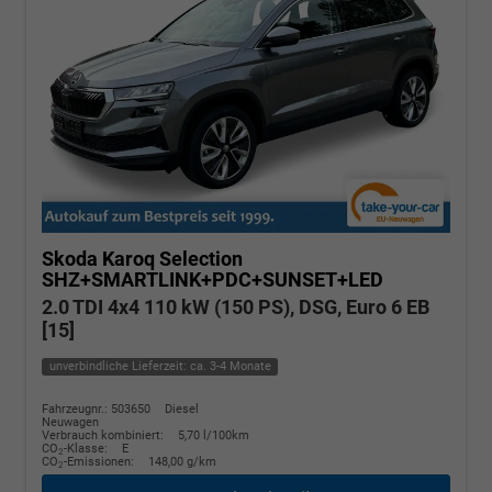
Skoda Karoq
Selection
SHZ+SMARTLINK+PDC+SUNSET+LED
2.0 TDI 4x4 110 kW (150 PS), DSG, Euro 6 EB
[15]
unverbindliche Lieferzeit: ca. 3-4 Monate
Fahrzeugnr.: 503650
Diesel
Neuwagen
Verbrauch kombiniert:
5,70 l/100km
CO
-Klasse:
E
2
CO
-Emissionen:
148,00 g/km
2