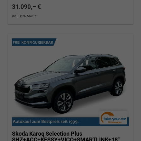
31.090,– €
incl. 19% MwSt.
Skoda Karoq
Selection Plus
SHZ+ACC+KESSY+VICO+SMARTLINK+18''