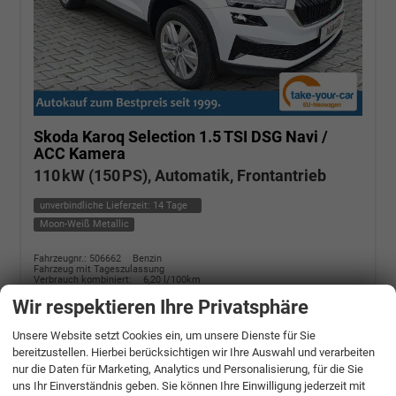
Skoda Karoq
Selection 1.5 TSI DSG Navi /
ACC Kamera
110 kW (150 PS), Automatik, Frontantrieb
unverbindliche Lieferzeit:
14 Tage
Moon-Weiß Metallic
Fahrzeugnr.: 506662
Benzin
Fahrzeug mit Tageszulassung
Verbrauch kombiniert:
6,20 l/100km
CO
-Klasse:
E
2
CO
-Emissionen:
140,00 g/km
Wir respektieren Ihre Privatsphäre
2
» Angebotdetails
Unsere Website setzt Cookies ein, um unsere Dienste für Sie
bereitzustellen. Hierbei berücksichtigen wir Ihre Auswahl und verarbeiten
nur die Daten für Marketing, Analytics und Personalisierung, für die Sie
30.684,– €
uns Ihr Einverständnis geben. Sie können Ihre Einwilligung jederzeit mit