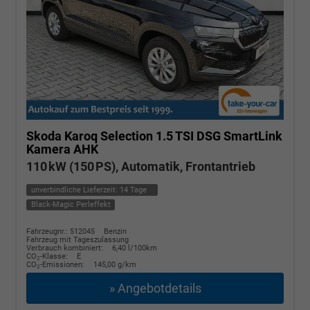
Skoda Karoq
Selection 1.5 TSI DSG SmartLink
Kamera AHK
110 kW (150 PS), Automatik, Frontantrieb
unverbindliche Lieferzeit:
14 Tage
Black-Magic Perleffekt
Fahrzeugnr.: 512045
Benzin
Fahrzeug mit Tageszulassung
Verbrauch kombiniert:
6,40 l/100km
CO
-Klasse:
E
2
CO
-Emissionen:
145,00 g/km
2
» Angebotdetails