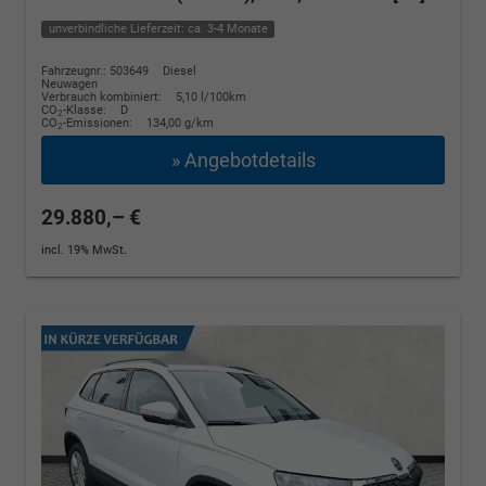
unverbindliche Lieferzeit: ca. 3-4 Monate
Fahrzeugnr.: 503649
Diesel
Neuwagen
Verbrauch kombiniert:
5,10 l/100km
CO
-Klasse:
D
2
CO
-Emissionen:
134,00 g/km
2
» Angebotdetails
29.880,– €
incl. 19% MwSt.