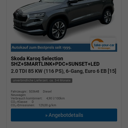
Skoda Karoq
Selection
SHZ+SMARTLINK+PDC+SUNSET+LED
2.0 TDI 85 KW (116 PS), 6-Gang, Euro 6 EB [15]
unverbindliche Lieferzeit: ca. 3-4 Monate
Fahrzeugnr.: 503648
Diesel
Neuwagen
Verbrauch kombiniert:
4,90 l/100km
CO
-Klasse:
D
2
CO
-Emissionen:
129,00 g/km
2
» Angebotdetails