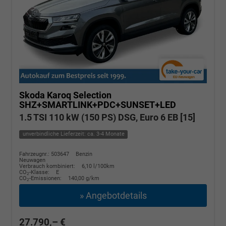
Skoda Karoq
Selection
SHZ+SMARTLINK+PDC+SUNSET+LED
1.5 TSI 110 kW (150 PS) DSG, Euro 6 EB [15]
unverbindliche Lieferzeit: ca. 3-4 Monate
Fahrzeugnr.: 503647
Benzin
Neuwagen
Verbrauch kombiniert:
6,10 l/100km
CO
-Klasse:
E
2
CO
-Emissionen:
140,00 g/km
2
» Angebotdetails
27.790,– €