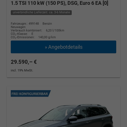
1.5 TSI 110 kW (150 PS), DSG, Euro 6 EA [0]
unverbindliche Lieferzeit: ca. 3-6 Monate
Fahrzeugnr.: 499148
Benzin
Neuwagen
Verbrauch kombiniert:
6,20 l/100km
CO
-Klasse:
E
2
CO
-Emissionen:
140,00 g/km
2
» Angebotdetails
29.590,– €
incl. 19% MwSt.