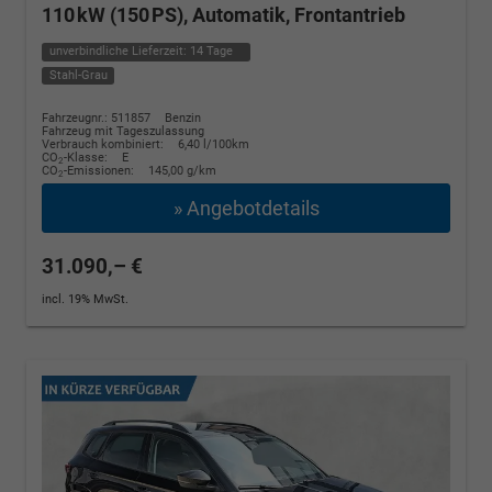
110 kW (150 PS), Automatik, Frontantrieb
unverbindliche Lieferzeit:
14 Tage
Stahl-Grau
Fahrzeugnr.: 511857
Benzin
Fahrzeug mit Tageszulassung
Verbrauch kombiniert:
6,40 l/100km
CO
-Klasse:
E
2
CO
-Emissionen:
145,00 g/km
2
» Angebotdetails
31.090,– €
incl. 19% MwSt.