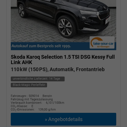
Skoda Karoq
Selection 1.5 TSI DSG Kessy Full
Link AHK
110 kW (150 PS), Automatik, Frontantrieb
unverbindliche Lieferzeit:
14 Tage
Black-Magic Perleffekt
Fahrzeugnr.: 509014
Benzin
Fahrzeug mit Tageszulassung
Verbrauch kombiniert:
6,10 l/100km
CO
-Klasse:
E
2
CO
-Emissionen:
139,00 g/km
2
» Angebotdetails