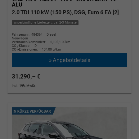
ALU
2.0 TDI 110 kW (150 PS), DSG, Euro 6 EA [2]
unverbindliche Lieferzeit: ca. 2-3 Monate
Fahrzeugnr.: 484364
Diesel
Neuwagen
Verbrauch kombiniert:
5,10 l/100km
CO
-Klasse:
D
2
CO
-Emissionen:
134,00 g/km
2
» Angebotdetails
31.290,– €
incl. 19% MwSt.