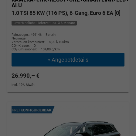
ALU
1.0 TSI 85 KW (116 PS), 6-Gang, Euro 6 EA [0]
unverbindliche Lieferzeit: ca. 3-6 Monate
Fahrzeugnr.: 499146
Benzin
Neuwagen
Verbrauch kombiniert:
5,90 l/100km
CO
-Klasse:
D
2
CO
-Emissionen:
134,00 g/km
2
» Angebotdetails
26.990,– €
incl. 19% MwSt.