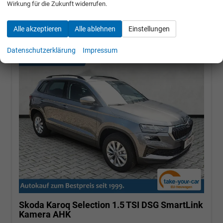
Wirkung für die Zukunft widerrufen.
incl. 19% MwSt.
UVP:
40.740,– €
Alle akzeptieren
Alle ablehnen
Einstellungen
Datenschutzerklärung
Impressum
Skoda Karoq
Selection 1.5 TSI DSG SmartLink
Kamera AHK