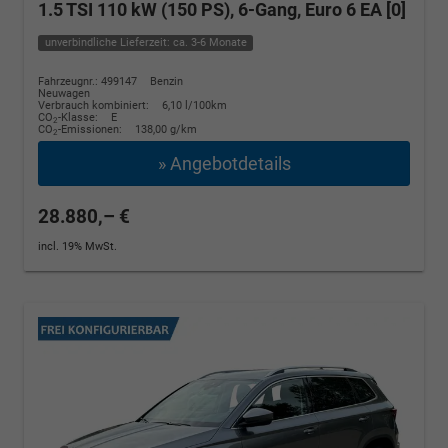
1.5 TSI 110 kW (150 PS), 6-Gang, Euro 6 EA [0]
unverbindliche Lieferzeit: ca. 3-6 Monate
Fahrzeugnr.: 499147
Benzin
Neuwagen
Verbrauch kombiniert:
6,10 l/100km
CO
-Klasse:
E
2
CO
-Emissionen:
138,00 g/km
2
» Angebotdetails
28.880,– €
incl. 19% MwSt.