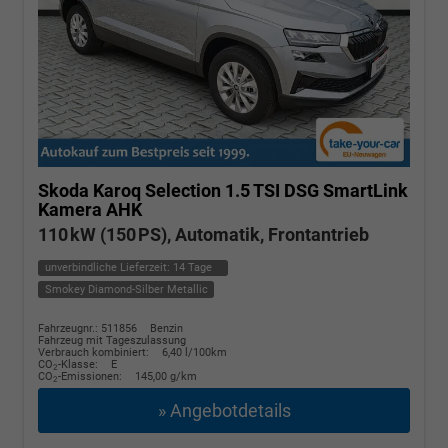
Skoda Karoq
Selection 1.5 TSI DSG SmartLink
Kamera AHK
110 kW (150 PS), Automatik, Frontantrieb
unverbindliche Lieferzeit:
14 Tage
Smokey Diamond-Silber Metallic
Fahrzeugnr.: 511856
Benzin
Fahrzeug mit Tageszulassung
Verbrauch kombiniert:
6,40 l/100km
CO
-Klasse:
E
2
CO
-Emissionen:
145,00 g/km
2
» Angebotdetails