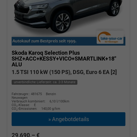
Skoda Karoq
Selection Plus
SHZ+ACC+KESSY+VICO+SMARTLINK+18''
ALU
1.5 TSI 110 kW (150 PS), DSG, Euro 6 EA [2]
unverbindliche Lieferzeit: ca. 2-3 Monate
Fahrzeugnr.: 481675
Benzin
Neuwagen
Verbrauch kombiniert:
6,10 l/100km
CO
-Klasse:
E
2
CO
-Emissionen:
140,00 g/km
2
» Angebotdetails
29.690,– €