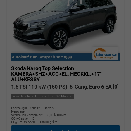
Skoda Karoq
Top Selection
KAMERA+SHZ+ACC+EL. HECKKL.+17"
ALU+KESSY
1.5 TSI 110 kW (150 PS), 6-Gang, Euro 6 EA [0]
unverbindliche Lieferzeit: ca. 3-6 Monate
Fahrzeugnr.: 478412
Benzin
Neuwagen
Verbrauch kombiniert:
6,10 l/100km
CO
-Klasse:
E
2
CO
-Emissionen:
138,00 g/km
2