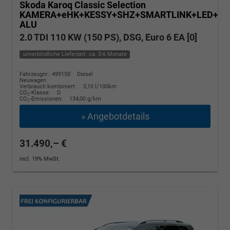
Skoda Karoq
Classic Selection
KAMERA+eHK+KESSY+SHZ+SMARTLINK+LED+16
ALU
2.0 TDI 110 KW (150 PS), DSG, Euro 6 EA [0]
unverbindliche Lieferzeit: ca. 3-6 Monate
Fahrzeugnr.: 499150
Diesel
Neuwagen
Verbrauch kombiniert:
5,10 l/100km
CO
-Klasse:
D
2
CO
-Emissionen:
134,00 g/km
2
» Angebotdetails
31.490,– €
incl. 19% MwSt.