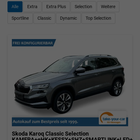
Alle
Extra
Extra Plus
Selection
Weitere
Sportline
Classic
Dynamic
Top Selection
Skoda Karoq
Classic Selection
KAMERA+eHK+KESSY+SHZ+SMARTLINK+LED+16