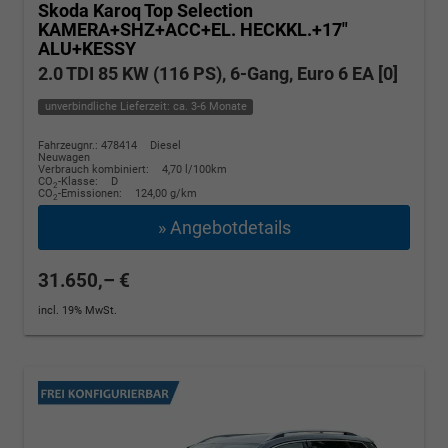
Skoda Karoq
Top Selection
KAMERA+SHZ+ACC+EL. HECKKL.+17"
ALU+KESSY
2.0 TDI 85 KW (116 PS), 6-Gang, Euro 6 EA [0]
unverbindliche Lieferzeit: ca. 3-6 Monate
Fahrzeugnr.: 478414
Diesel
Neuwagen
Verbrauch kombiniert:
4,70 l/100km
CO
-Klasse:
D
2
CO
-Emissionen:
124,00 g/km
2
» Angebotdetails
31.650,– €
incl. 19% MwSt.