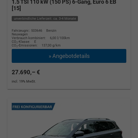
1.5 TSI 110 kW (150 PS) 6-Gang, Euro 6 EB
[15]
unverbindliche Lieferzeit: ca. 3-4 Monate
Fahrzeugnr.: 503646
Benzin
Neuwagen
Verbrauch kombiniert:
6,00 l/100km
CO
-Klasse:
E
2
CO
-Emissionen:
137,00 g/km
2
» Angebotdetails
27.690,– €
incl. 19% MwSt.