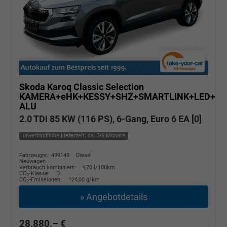
Skoda Karoq
Classic Selection
KAMERA+eHK+KESSY+SHZ+SMARTLINK+LED+16
ALU
2.0 TDI 85 KW (116 PS), 6-Gang, Euro 6 EA [0]
unverbindliche Lieferzeit: ca. 3-6 Monate
Fahrzeugnr.: 499149
Diesel
Neuwagen
Verbrauch kombiniert:
4,70 l/100km
CO
-Klasse:
D
2
CO
-Emissionen:
124,00 g/km
2
» Angebotdetails
28.880,– €