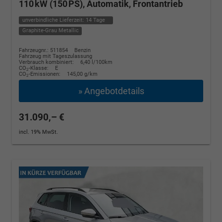
110 kW (150 PS), Automatik, Frontantrieb
unverbindliche Lieferzeit:
14 Tage
Graphite-Grau Metallic
Fahrzeugnr.: 511854
Benzin
Fahrzeug mit Tageszulassung
Verbrauch kombiniert:
6,40 l/100km
CO
-Klasse:
E
2
CO
-Emissionen:
145,00 g/km
2
» Angebotdetails
31.090,– €
incl. 19% MwSt.