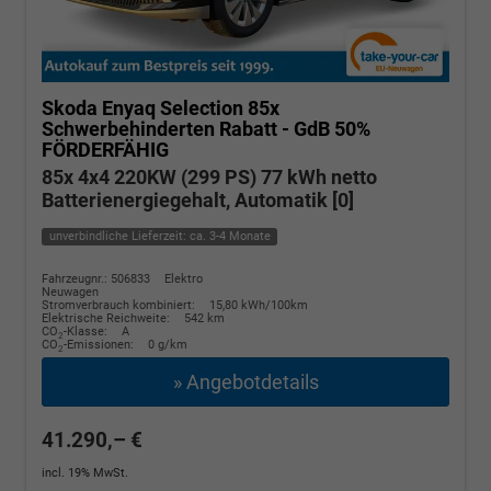
Skoda Enyaq
Selection 85x
Schwerbehinderten Rabatt - GdB 50%
FÖRDERFÄHIG
85x 4x4 220KW (299 PS) 77 kWh netto
Batterienergiegehalt, Automatik [0]
unverbindliche Lieferzeit: ca. 3-4 Monate
Fahrzeugnr.: 506833
Elektro
Neuwagen
Stromverbrauch kombiniert:
15,80 kWh/100km
Elektrische Reichweite:
542 km
CO
-Klasse:
A
2
CO
-Emissionen:
0 g/km
2
» Angebotdetails
41.290,– €
incl. 19% MwSt.