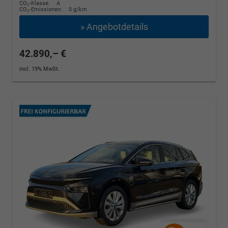
CO
-Klasse:
A
2
CO
-Emissionen:
0 g/km
2
» Angebotdetails
42.890,– €
incl. 19% MwSt.