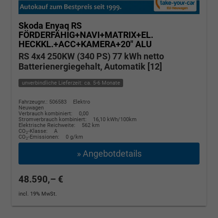
Skoda Enyaq
RS
FÖRDERFÄHIG+NAVI+MATRIX+EL.
HECKKL.+ACC+KAMERA+20" ALU
RS 4x4 250KW (340 PS) 77 kWh netto
Batterienergiegehalt, Automatik [12]
unverbindliche Lieferzeit: ca. 5-6 Monate
Fahrzeugnr.: 506583
Elektro
Neuwagen
Verbrauch kombiniert:
0,00
Stromverbrauch kombiniert:
16,10 kWh/100km
Elektrische Reichweite:
562 km
CO
-Klasse:
A
2
CO
-Emissionen:
0 g/km
2
» Angebotdetails
48.590,– €
incl. 19% MwSt.