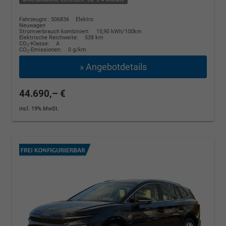
Fahrzeugnr.: 506836
Elektro
Neuwagen
Stromverbrauch kombiniert:
15,90 kWh/100km
Elektrische Reichweite:
538 km
CO
-Klasse:
A
2
CO
-Emissionen:
0 g/km
2
» Angebotdetails
44.690,– €
incl. 19% MwSt.