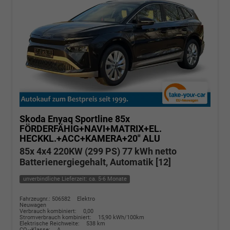
Skoda Enyaq
Sportline 85x
FÖRDERFÄHIG+NAVI+MATRIX+EL.
HECKKL.+ACC+KAMERA+20" ALU
85x 4x4 220KW (299 PS) 77 kWh netto
Batterienergiegehalt, Automatik [12]
unverbindliche Lieferzeit: ca. 5-6 Monate
Fahrzeugnr.: 506582
Elektro
Neuwagen
Verbrauch kombiniert:
0,00
Stromverbrauch kombiniert:
15,90 kWh/100km
Elektrische Reichweite:
538 km
CO
-Klasse:
A