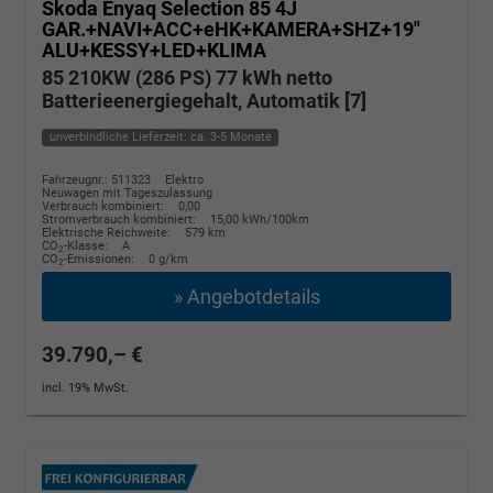
Skoda Enyaq
Selection 85 4J
GAR.+NAVI+ACC+eHK+KAMERA+SHZ+19"
ALU+KESSY+LED+KLIMA
85 210KW (286 PS) 77 kWh netto
Batterieenergiegehalt, Automatik [7]
unverbindliche Lieferzeit: ca. 3-5 Monate
Fahrzeugnr.: 511323
Elektro
Neuwagen mit Tageszulassung
Verbrauch kombiniert:
0,00
Stromverbrauch kombiniert:
15,00 kWh/100km
Elektrische Reichweite:
579 km
CO
-Klasse:
A
2
CO
-Emissionen:
0 g/km
2
» Angebotdetails
39.790,– €
incl. 19% MwSt.