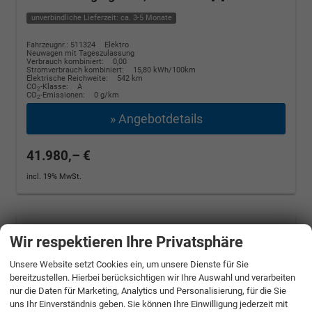
unverbindliche Lieferzeit: ca. 3-5 Monate
Fahrzeugnr.: 511324
Elektro
Neuwagen mit Tageszulassung
Verbrauch kombiniert:
0,00
Stromverbrauch kombiniert:
15,80 kWh/100km
Elektrische Reichweite:
542 km
CO
-Klasse:
A
2
CO
-Emissionen:
0 g/km
2
» Angebotdetails
41.980,– €
incl. 19% MwSt.
Wir respektieren Ihre Privatsphäre
Unsere Website setzt Cookies ein, um unsere Dienste für Sie
bereitzustellen. Hierbei berücksichtigen wir Ihre Auswahl und verarbeiten
nur die Daten für Marketing, Analytics und Personalisierung, für die Sie
uns Ihr Einverständnis geben. Sie können Ihre Einwilligung jederzeit mit