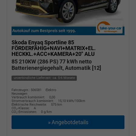
Skoda Enyaq
Sportline 85
FÖRDERFÄHIG+NAVI+MATRIX+EL.
HECKKL.+ACC+KAMERA+20" ALU
85 210KW (286 PS) 77 kWh netto
Batterienergiegehalt, Automatik [12]
unverbindliche Lieferzeit: ca. 5-6 Monate
Fahrzeugnr.: 506581
Elektro
Neuwagen
Verbrauch kombiniert:
0,00
Stromverbrauch kombiniert:
15,10 kWh/100km
Elektrische Reichweite:
575 km
CO
-Klasse:
A
2
CO
-Emissionen:
0 g/km
2
» Angebotdetails