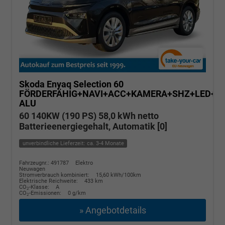
Skoda Enyaq
Selection 60
FÖRDERFÄHIG+NAVI+ACC+KAMERA+SHZ+LED+19
ALU
60 140KW (190 PS) 58,0 kWh netto
Batterieenergiegehalt, Automatik [0]
unverbindliche Lieferzeit: ca. 3-4 Monate
Fahrzeugnr.: 491787
Elektro
Neuwagen
Stromverbrauch kombiniert:
15,60 kWh/100km
Elektrische Reichweite:
433 km
CO
-Klasse:
A
2
CO
-Emissionen:
0 g/km
2
» Angebotdetails