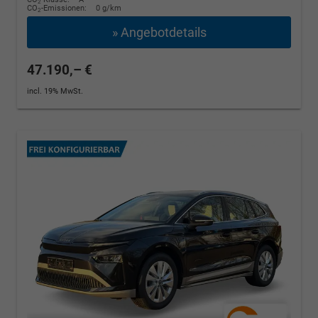
2
CO
-Emissionen:
0 g/km
2
» Angebotdetails
47.190,– €
incl. 19% MwSt.