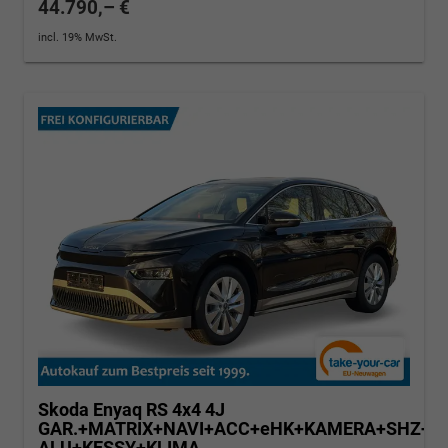
44.790,– €
incl. 19% MwSt.
Skoda Enyaq
RS 4x4 4J
GAR.+MATRIX+NAVI+ACC+eHK+KAMERA+SHZ+20
ALU+KESSY+KLIMA