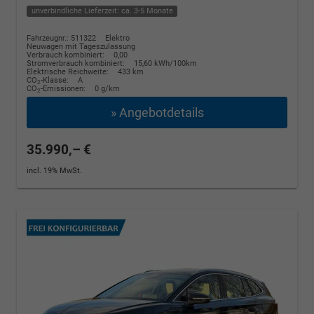
unverbindliche Lieferzeit: ca. 3-5 Monate
Fahrzeugnr.: 511322
Elektro
Neuwagen mit Tageszulassung
Verbrauch kombiniert:
0,00
Stromverbrauch kombiniert:
15,60 kWh/100km
Elektrische Reichweite:
433 km
CO
-Klasse:
A
2
CO
-Emissionen:
0 g/km
2
» Angebotdetails
35.990,– €
incl. 19% MwSt.