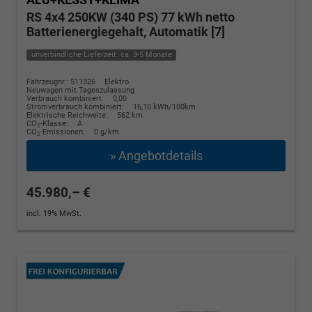
RS 4x4 250KW (340 PS) 77 kWh netto
Batterienergiegehalt, Automatik [7]
unverbindliche Lieferzeit: ca. 3-5 Monate
Fahrzeugnr.: 511326
Elektro
Neuwagen mit Tageszulassung
Verbrauch kombiniert:
0,00
Stromverbrauch kombiniert:
16,10 kWh/100km
Elektrische Reichweite:
562 km
CO
-Klasse:
A
2
CO
-Emissionen:
0 g/km
2
» Angebotdetails
45.980,– €
incl. 19% MwSt.