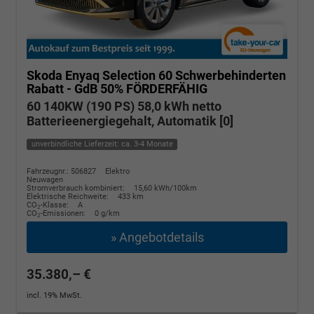
Skoda Enyaq
Selection 60 Schwerbehinderten
Rabatt - GdB 50% FÖRDERFÄHIG
60 140KW (190 PS) 58,0 kWh netto
Batterieenergiegehalt, Automatik [0]
unverbindliche Lieferzeit: ca. 3-4 Monate
Fahrzeugnr.: 506827
Elektro
Neuwagen
Stromverbrauch kombiniert:
15,60 kWh/100km
Elektrische Reichweite:
433 km
CO
-Klasse:
A
2
CO
-Emissionen:
0 g/km
2
» Angebotdetails
35.380,– €
incl. 19% MwSt.