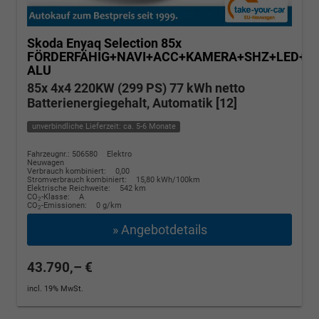
Skoda Enyaq
Selection 85x
FÖRDERFÄHIG+NAVI+ACC+KAMERA+SHZ+LED+19
ALU
85x 4x4 220KW (299 PS) 77 kWh netto
Batterienergiegehalt, Automatik [12]
unverbindliche Lieferzeit: ca. 5-6 Monate
Fahrzeugnr.: 506580
Elektro
Neuwagen
Verbrauch kombiniert:
0,00
Stromverbrauch kombiniert:
15,80 kWh/100km
Elektrische Reichweite:
542 km
CO
-Klasse:
A
2
CO
-Emissionen:
0 g/km
2
» Angebotdetails
43.790,– €
incl. 19% MwSt.