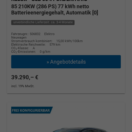
85 210KW (286 PS) 77 kWh netto
Batterieenergiegehalt, Automatik [0]
unverbindliche Lieferzeit: ca. 3-4 Monate
Fahrzeugnr.: 506832
Elektro
Neuwagen
Stromverbrauch kombiniert:
15,00 kWh/100km
Elektrische Reichweite:
579 km
CO
-Klasse:
A
2
CO
-Emissionen:
0 g/km
2
» Angebotdetails
39.290,– €
incl. 19% MwSt.