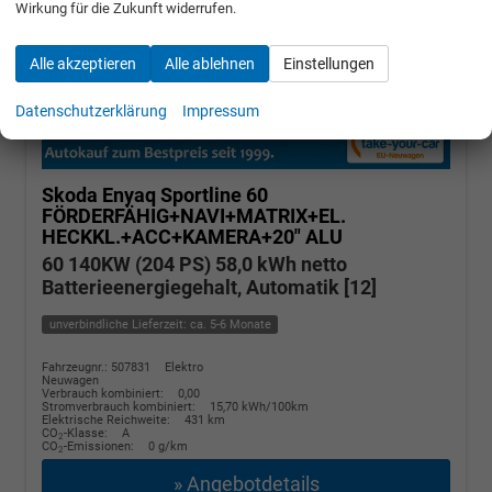
Wirkung für die Zukunft widerrufen.
Alle akzeptieren
Alle ablehnen
Einstellungen
Datenschutzerklärung
Impressum
Skoda Enyaq
Sportline 60
FÖRDERFÄHIG+NAVI+MATRIX+EL.
HECKKL.+ACC+KAMERA+20" ALU
60 140KW (204 PS) 58,0 kWh netto
Batterieenergiegehalt, Automatik [12]
unverbindliche Lieferzeit: ca. 5-6 Monate
Fahrzeugnr.: 507831
Elektro
Neuwagen
Verbrauch kombiniert:
0,00
Stromverbrauch kombiniert:
15,70 kWh/100km
Elektrische Reichweite:
431 km
CO
-Klasse:
A
2
CO
-Emissionen:
0 g/km
2
» Angebotdetails