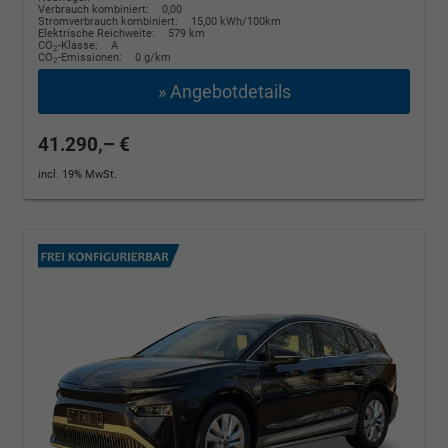
Verbrauch kombiniert:
0,00
Stromverbrauch kombiniert:
15,00 kWh/100km
Elektrische Reichweite:
579 km
CO
-Klasse:
A
2
CO
-Emissionen:
0 g/km
2
» Angebotdetails
41.290,– €
incl. 19% MwSt.