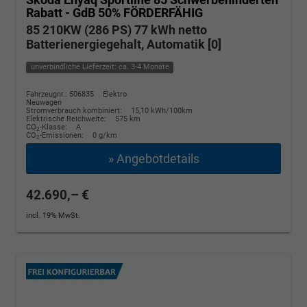
Rabatt - GdB 50% FÖRDERFÄHIG
85 210KW (286 PS) 77 kWh netto
Batterienergiegehalt, Automatik [0]
unverbindliche Lieferzeit: ca. 3-4 Monate
Fahrzeugnr.: 506835
Elektro
Neuwagen
Stromverbrauch kombiniert:
15,10 kWh/100km
Elektrische Reichweite:
575 km
CO
-Klasse:
A
2
CO
-Emissionen:
0 g/km
2
» Angebotdetails
42.690,– €
incl. 19% MwSt.