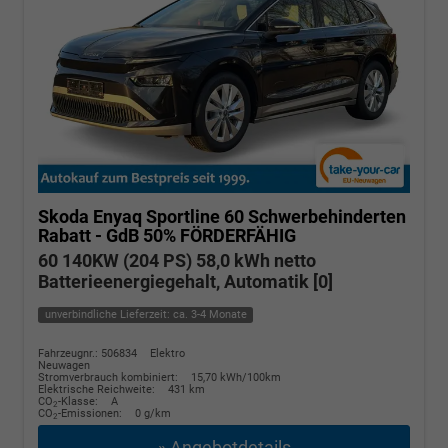
Skoda Enyaq
Sportline 60 Schwerbehinderten
Rabatt - GdB 50% FÖRDERFÄHIG
60 140KW (204 PS) 58,0 kWh netto
Batterieenergiegehalt, Automatik [0]
unverbindliche Lieferzeit: ca. 3-4 Monate
Fahrzeugnr.: 506834
Elektro
Neuwagen
Stromverbrauch kombiniert:
15,70 kWh/100km
Elektrische Reichweite:
431 km
CO
-Klasse:
A
2
CO
-Emissionen:
0 g/km
2
» Angebotdetails